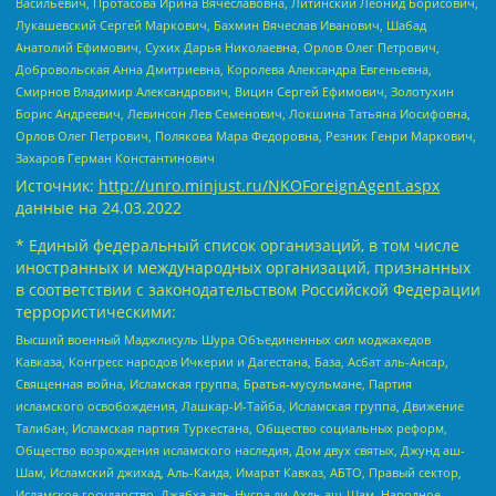
Васильевич, Протасова Ирина Вячеславовна, Литинский Леонид Борисович,
Лукашевский Сергей Маркович, Бахмин Вячеслав Иванович, Шабад
Анатолий Ефимович, Сухих Дарья Николаевна, Орлов Олег Петрович,
Добровольская Анна Дмитриевна, Королева Александра Евгеньевна,
Смирнов Владимир Александрович, Вицин Сергей Ефимович, Золотухин
Борис Андреевич, Левинсон Лев Семенович, Локшина Татьяна Иосифовна,
Орлов Олег Петрович, Полякова Мара Федоровна, Резник Генри Маркович,
Захаров Герман Константинович
Источник:
http://unro.minjust.ru/NKOForeignAgent.aspx
данные на
24.03.2022
* Единый федеральный список организаций, в том числе
иностранных и международных организаций, признанных
в соответствии с законодательством Российской Федерации
террористическими:
Высший военный Маджлисуль Шура Объединенных сил моджахедов
Кавказа, Конгресс народов Ичкерии и Дагестана, База, Асбат аль-Ансар,
Священная война, Исламская группа, Братья-мусульмане, Партия
исламского освобождения, Лашкар-И-Тайба, Исламская группа, Движение
Талибан, Исламская партия Туркестана, Общество социальных реформ,
Общество возрождения исламского наследия, Дом двух святых, Джунд аш-
Шам, Исламский джихад, Аль-Каида, Имарат Кавказ, АБТО, Правый сектор,
Исламское государство, Джабха аль-Нусра ли-Ахль аш-Шам, Народное