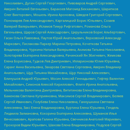
Николаевич, Дугин Сергей Георгиевич, Пивоваров Андрей Сергеевич,
Аверин Виталий Евгеньевич, Барахоев Магомед Бекханович, Шарипков
Олег Викторович, Мошель Ирина Ароновна, Шведов Григорий Сергеевич,
Пономарев Лев Александрович, Каргалицкий Борис Юльевич, Созаев
Валерий Валерьевич, Исламов Тимур Рифгатович, Романова Ольга
Евгеньевна, Щаров Сергей Алексадрович, Цирульников Борис Альбертович,
Гасан Ольга Павловна, Паутов Юрий Анатольевич, Верховский Александр
Маркович, Пислакова-Паркер Марина Петровна, Кочеткова Татьяна
Владимировна, Чуркина Наталья Валерьевна, Акимова Татьяна Николаевна,
Золотарева Екатерина Александровна, Рачинский Ян Збигневич, Жемкова
Елена Борисовна, Гудков Лев Дмитриевич, Илларионова Юлия Юрьевна,
Саранг Анна Васильевна, Захарова Светлана Сергеевна, Аверин Владимир
Анатольевич, Щур Татьяна Михайловна, Щур Николай Алексеевич,
Блинушов Андрей Юрьевич, Мосин Алексей Геннадьевич, Гефтер Валентин
Михайлович, Симонов Алексей Кириллович, Флиге Ирина Анатольевна,
Мельникова Валентина Дмитриевна, Вититинова Елена Владимировна,
Баженова Светлана Куприяновна, Максимов Сергей Владимирович, Беляев
Сергей Иванович, Голубева Елена Николаевна, Ганнушкина Светлана
Алексеевна, Закс Елена Владимировна, Буртина Елена Юрьевна, Гендель
Людмила Залмановна, Кокорина Екатерина Алексеевна, Шуманов Илья
Вячеславович, Арапова Галина Юрьевна, Свечников Анатолий Мариевич,
Прохоров Вадим Юрьевич, Шахова Елена Владимировна, Подузов Сергей