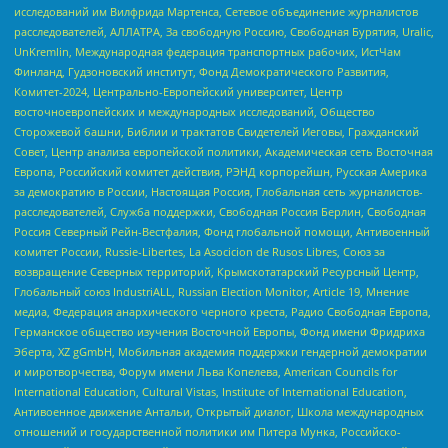
исследований им Вилфрида Мартенса, Сетевое объединение журналистов
расследователей, АЛЛАТРА, За свободную Россию, Свободная Бурятия, Uralic,
UnKremlin, Международная федерация транспортных рабочих, ИстЧам
Финланд, Гудзоновский институт, Фонд Демократического Развития,
Комитет-2024, Центрально-Европейский университет, Центр
восточноевропейских и международных исследований, Общество
Сторожевой башни, Библии и трактатов Свидетелей Иеговы, Гражданский
Совет, Центр анализа европейской политики, Академическая сеть Восточная
Европа, Российский комитет действия, РЭНД корпорейшн, Русская Америка
за демократию в России, Настоящая Россия, Глобальная сеть журналистов-
расследователей, Служба поддержки, Свободная Россия Берлин, Свободная
Россия Северный Рейн-Вестфалия, Фонд глобальной помощи, Антивоенный
комитет России, Russie-Libertes, La Asocicion de Rusos Libres, Союз за
возвращение Северных территорий, Крымскотатарский Ресурсный Центр,
Глобальный союз IndustriALL, Russian Election Monitor, Article 19, Мнение
медиа, Федерация анархического черного креста, Радио Свободная Европа,
Германское общество изучения Восточной Европы, Фонд имени Фридриха
Эберта, XZ gGmbH, Мобильная академия поддержки гендерной демократии
и миротворчества, Форум имени Льва Копелева, American Councils for
International Education, Cultural Vistas, Institute of International Education,
Антивоенное движение Антальи, Открытый диалог, Школа международных
отношений и государственной политики им Питера Мунка, Российско-