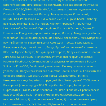
Европейская сеть организаций по наблюдению за выборами, Республика
Польша, СВОБОДНЫЙ ИДЕЛЬ-УРАЛ, Ассоциация развития журналистики,
IStories fonds, Королевский Институт Международных Отношений,
КРИМСЬКА ПРАВОЗАХИСНА ГРУПА, Фонд имени Генриха Бёлля, Stichting
Bellingcat, Bellingcat Ltd, The Insider, Институт правовой инициативы
Центральной и Восточной Европы, Фонд Открытой Эстонии, Calvert 22
Foundation, Канадский украинский конгресс, Институт Макдональда-Лорье,
Украинская национальная федерация Канады, Декабристы, Международный
научный центр им Вудро Вильсона, Свободная пресса, Возрождение,
Всеукраинский духовный центр , Риддл, Русский антивоенный комитет в
Швеции, Проект Медуза, Фонд Андрея Сахарова, Форум свободной России,
Лига Свободных Наций, Transparеncy International, Форум Свободных
Народов ПостРоссии, Солидарность с гражданским движением в России –
Solidarus, КрымSOS, Свободный университет, Институт государственного
управления, Форум гражданского общества Россия, Беллона, Союз жителей
островов Тисима и Хабомаи, Съезд народных депутатов, Гринпис
Интернешнл, Фонд борьбы с коррупцией Инк, Завет церквей TCCN, Агора,
Всемирный фонд природы, BDR Novaja Gazeta-Europe, Алтай проект,
Образовательный дом прав человека Чернигов, Фонд Дом Прав Человека,
Белорусский дом прав человека имени Бориса Звозскова, Дом прав
человека Тбилиси, Дом прав человека Ереван, Дом прав человека Крым,
Центр дикого лосося, TVR Studios, ТВ Дождь, Центр европейских