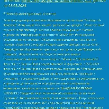
Источник:
https://minjust.gov.ru/ru/documents/7822/
данные
на
03.05.2024
* Реестр иностранных агентов:
Калининградская региональная общественная организация "Экозащита!-Женсовет", Фонд содействия защите прав и свобод граждан "Общественный вердикт", Фонд "Институт Развития Свободы Информации", Частное учреждение "Информационное агентство МЕМО. РУ", Региональная общественная организация "Общественная комиссия по сохранению наследия академика Сахарова", Фонд поддержки свободы прессы, Санкт-Петербургская общественная правозащитная организация "Гражданский контроль", Межрегиональная общественная организация "Информационно-просветительский центр "Мемориал", Региональный Фонд "Центр Защиты Прав Средств Массовой Информации", с 05.12.2023 Фонд "Центр Защиты Прав Средств массовой информации", Региональная общественная благотворительная организация помощи беженцам и мигрантам "Гражданское содействие", Негосударственное образовательное учреждение дополнительного профессионального образования (повышение квалификации) специалистов "АКАДЕМИЯ ПО ПРАВАМ ЧЕЛОВЕКА", Свердловская региональная общественная организация "Сутяжник", Автономная некоммерческая организация "Центр независимых социологических исследований", Союз общественных объединений "Российский исследовательский центр по правам человека", Региональное общественное учреждение научно-информационный центр "МЕМОРИАЛ", Некоммерческая организация "Фонд защиты гласности", Автономная некоммерческая организация "Институт прав человека", Городская общественная организация "Екатеринбургское общество "МЕМОРИАЛ", Городская общественная организация "Рязанское историко-просветительское и правозащитное общество "Мемориал" (Рязанский Мемориал), Челябинский региональный орган общественной самодеятельности – женское общественное объединение "Женщины Евразии", Челябинский региональный орган общественной самодеятельности "Уральская правозащитная группа", Фонд содействия защите здоровья и социальной справедливости имени Андрея Рылькова, Автономная Некоммерческая Организация "Аналитический Центр Юрия Левады", Автономная некоммерческая организация социальной поддержки населения "Проект Апрель", Региональная общественная организация помощи женщинам и детям, находящимся в кризисной ситуации "Информационно-методический центр "Анна", Фонд содействия развитию массовых коммуникаций и правовому просвещению "Так-так-Так", Фонд содействия устойчивому развитию "Серебряная тайга", Свердловский региональный общественный фонд социальных проектов "Новое время", "Idel.Реалии", Кавказ.Реалии, Крым.Реалии, Телеканал Настоящее Время, Татаро-башкирская служба Радио Свобода (Azatliq Radiosi), Радио Свободная Европа/Радио Свобода (PCE/PC), "Сибирь.Реалии", "Фактограф", Благотворительный фонд помощи осужденным и их семьям, Автономная некоммерческая организация "Институт глобализации и социальных движений", Фонд "В защиту прав заключенных", Частное учреждение "Центр поддержки и содействия развитию средств массовой информации", Пензенский региональный общественный благотворительный фонд "Гражданский союз", "Север.Реалии", Некоммерческая организация Фонд "Правовая инициатива", Общество с ограниченной ответственностью "Радио Свободная Европа/Радио Свобода", Чешское информационное агентство "MEDIUM-ORIENT", Красноярская региональная общественная организация "Мы против СПИДа", Камалягин Денис Николаевич, Маркелов Сергей Евгеньевич, Пономарев Лев Александрович, Савицкая Людмила Алексеевна, Автономная некоммерческая организация "Центр по работе с проблемой насилия "НАСИЛИЮ.НЕТ", Межрегиональный профессиональный союз работников здравоохранения "Альянс врачей", Юридическое лицо, зарегистрированное в Латвийской Республике, SIA "Medusa Project" (регистрационный номер 40103797863, дата регистрации 10.06.2014), Некоммерческая организация "Фонд по борьбе с коррупцией", Автономная некоммерческая организация "Институт права и публичной политики", Баданин Роман Сергеевич, Гликин Максим Александрович, Железнова Мария Михайловна, Лукьянова Юлия Сергеевна, Маетная Елизавета Витальевна, Маняхин Петр Борисович, Чуракова Ольга Владимировна, Ярош Юлия Петровна, Юридическое лицо "The Insider SIA", зарегистрированное в Риге, Латвийская Республика (дата регистрации 26.06.2015), являющееся администратором доменного имени интернет-издания "The Insider SIA", https://theins.ru, Постернак Алексей Евгеньевич, Рубин Михаил Аркадьевич, Анин Роман Александрович, Юридическое лицо Istories fonds, зарегистрированное в Латвийской Республике (регистрационный номер 50008295751, дата регистрации 24.02.2020), Великовский Дмитрий Александрович, Долинина Ирина Николаевна, Мароховская Алеся Алексеевна, Шлейнов Роман Юрьевич, Шмагун Олеся Валентиновна, Общество с ограниченной ответственностью "Альтаир 2021", Общество с ограниченной ответственностью "Вега 2021", Общество с ограниченной ответственностью "Главный редактор 2021", Общество с ограниченной ответственностью "Ромашки монолит", Важенков Артем Валерьевич, Ивановская областная общественная организация "Центр гендерных исследований", Гурман Юрий Альбертович, Медиапроект "ОВД-Инфо", Егоров Владимир Владимирович, Жилинский Владимир Александрович, Общество с ограниченной ответственностью "ЗП", Иванова София Юрьевна, Карезина Инна Павловна, Кильтау Екатерина Викторовна, Петров Алексей Викторович, Пискунов Сергей Евгеньевич, Смирнов Сергей Сергеевич, Тихонов Михаил Сергеевич, Общество с ограниченной ответственностью "ЖУРНАЛИСТ-ИНОСТРАННЫЙ АГЕНТ", Арапова Галина Юрьевна, Вольтская Татьяна Анатольевна, Американская компания "Mason G.E.S. Anonymous Foundation" (США), являющаяся владельцем интернет-издания https://mnews.world/, Компания "Stichting Bellingcat", зарегистрированная в Нидерландах (дата регистрации 11.07.2018), Захаров Андрей Вячеславович, Клепиковская Екатерина Дмитриевна, Общество с ограниченной ответственностью "МЕМО", Перл Роман Александрович, Симонов Евгений Алексеевич, Соловьева Елена Анатольевна, Сотников Даниил Владимирович, Сурначева Елизавета Дмитриевна, Автономная некоммерческая организация по защите прав человека и информированию населения "Якутия – Наше Мнение", Общество с ограниченной ответственностью "Москоу диджитал медиа", с 26.01.2023 Общество с ограниченной ответственностью "Чайка Белые сады", Ветошкина Валерия Валерьевна, Заговора Максим Александрович, Межрегиональное общественное движение "Российская ЛГБТ - сеть", Оленичев Максим Владимирович, Павлов Иван Юрьевич, Скворцова Елена Сергеевна, Общество с ограниченной ответственностью "Как бы инагент", Кочетков Игорь Викторович, Общество с ограниченной ответственностью "Честные выборы", Еланчик Олег Александрович, Общество с ограниченной ответственностью "Нобелевский призыв", Гималова Регина Эмилевна, Григорьев Андрей Валерьевич, Григорьева Алина Александровна, Ассоциация по содействию защите прав призывников, альтернативнослужащих и военнослужащих "Правозащитная группа "Гражданин.Армия.Право", Хисамова Регина Фаритовна, Автономная некоммерческая организация по реализации социально-правовых программ "Лилит", Дальневосточное общественное движение "Маяк", Санкт-Петербургская ЛГБТ-инициативная группа "Выход", Инициативная группа ЛГБТ+ "Реверс", Алексеев Андрей Викторович, Бекбулатова Таисия Львовна, Беляев Иван Михайлович, Владыкина Елена Сергеевна, Гельман Марат Александрович, Никульшина Вероника Юрьевна, Толоконникова Надежда Андреевна, Шендерович Виктор Анатольевич, Общество с ограниченной ответственностью "Данное сообщение", Общество с ограниченной ответственностью Издательский дом "Новая глава", Айнбиндер Александра Александровна, Московский комьюнити-центр для ЛГБТ+инициатив, Благотворительный фонд развития филантропии, Deutsche Welle (Германия, Kurt-Schumacher-Strasse 3, 53113 Bonn), Борзунова Мария Михайловна, Воробьев Виктор Викторович, Голубева Анна Львовна, Константинова Алла Михайловна, Малкова Ирина Владимировна, Мурадов Мурад Абдулгалимович, Осетинская Елизавета Николаевна, Понасенков Евгений Николаевич, Ганапольский Матвей Юрьевич, Киселев Евгений Алексеевич, Борухович Ирина Григорьевна, Дремин Иван Тимофеевич, Дубровский Дмитрий Викторович, Красноярская региональная общественная организация поддержки и развития альтернативных образовательных технологий и межкультурных коммуникаций "ИНТЕРРА", Маяковская Екатерина Алексеевна, Фейгин Марк Захарович, Филимонов Андрей Викторович, Дзугкоева Регина Николаевна, Доброхотов Роман Александрович, Дудь Юрий Александрович, Елкин Сергей Владимирович, Кругликов Кирилл Игоревич, Сабунаева Мария Леонидовна, Семенов Алексей Владимирович, Шаинян Карен Багратович, Шульман Екатерина Михайловна, Асафьев Артур Валерьевич, Вахштайн Виктор Семенович, Венедиктов Алексей Алексеевич, Лушникова Екатерина Евгеньевна, Волков Леонид Михайлович, Невзоров Александр Глебович, Пархоменко Сергей Борисович, Сироткин Ярослав Николаевич, Кара-Мурза Владимир Владимирович, Баранова Наталья Владимировна, Гозман Леонид Яковлевич, Кагарлицкий Борис Юльевич, Климарев Михаил Валерьевич, Милов Владимир Станиславович, Автономная некоммерческая организация Краснодарский центр современного искусства "Типография", Моргенштерн Алишер Тагирович, Соболь Любовь Эдуардовна, Общество с ограниченной ответственностью "ЛИЗА НОРМ", Каспаров Гарри Кимович, Ходорковский Михаил Борисович, Общество с ограниченной ответственностью "Апрельские тезисы", Данилович Ирина Брониславовна, Кашин Олег Владимирович, Петров Николай Владимирович, Пивоваров Алексей Владимирович, Соколов Михаил Владимирович, Цветкова Юлия Владимировна, Чичваркин Евгений Александрович, Комитет против пыток/Команда против пыток, Общество с ограниченной ответственностью "Первый научный", Общество с ограниченной ответственностью "Вертолет и ко", Белоцерковская Вероника Борисовна, Кац Максим Евгеньевич, Лазарева Татьяна Юрьевна, Шаведдинов Руслан Табризович, Яшин Илья Валерьевич, Общество с ограниченной ответственностью "Иноагент ААВ", Алешковский Дмитрий Петрович, Альбац Евгения Марковна, Быков Дмитрий Львович, Галямина Юлия Евгеньевна, Лойко Сергей Леонидович, Мартынов Кирилл Константинович, Медведев Сергей Александрович, Крашенинников Федор Геннадиевич, Гордеева Катерина Вл