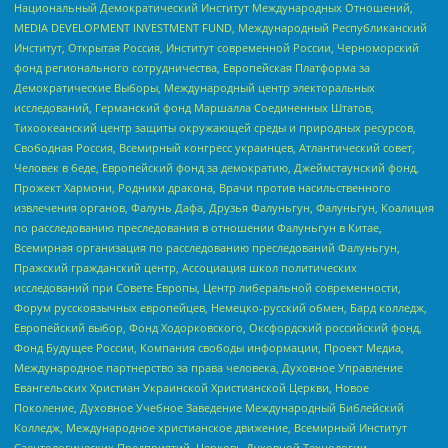
Национальный Демократический Институт Международных Отношений,
MEDIA DEVELOPMENT INVESTMENT FUND, Международный Республиканский
Институт, Открытая Россия, Институт современной России, Черноморский
фонд регионального сотрудничества, Европейская Платформа за
Демократические Выборы, Международный центр электоральных
исследований, Германский фонд Маршалла Соединенных Штатов,
Тихоокеанский центр защиты окружающей среды и природных ресурсов,
Свободная Россия, Всемирный конгресс украинцев, Атлантический совет,
Человек в беде, Европейский фонд за демократию, Джеймстаунский фонд,
Прожект Хармони, Родники дракона, Врачи против насильственного
извлечения органов, Фалунь Дафа, Друзья Фалуньгун, Фалуньгун, Коалиция
по расследованию преследования в отношении Фалуньгун в Китае,
Всемирная организация по расследованию преследований Фалуньгун,
Пражский гражданский центр, Ассоциация школ политических
исследований при Совете Европы, Центр либеральной современности,
Форум русскоязычных европейцев, Немецко-русский обмен, Бард колледж,
Европейский выбор, Фонд Ходорковского, Оксфордский российский фонд,
Фонд Будущее России, Компания свободы информации, Проект Медиа,
Международное партнерство за права человека, Духовное Управление
Евангельских Христиан Украинской Христианской Церкви, Новое
Поколение, Духовное Учебное Заведение Международный Библейский
Колледж, Международное христианское движение, Всемирный Институт
Саентологических Предприятий, Церковь Духовной Технологии,