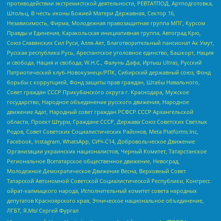
противодействии экстремистской деятельности, РЕВТАТПОД, Артподготовка,
Штольц, В честь иконы Божией Матери Державная, Сектор 16,
Независимость, Фирма, Молодежная правозащитная группа МПГ, Курсом
Правды и Единения, Каракольская инициативная группа, Автоград Крю,
Союз Славянских Сил Руси, Алля-Аят, Благотворительный пансионат Ак Умут,
Русская республика Русь, Арестантское уголовное единство, Башкорт, Нация
и свобода, Нация и свобода, W.H.С., Фалунь Дафа, Иртыш Ultras, Русский
Патриотический клуб-Новокузнецк/РПК, Сибирский державный союз, Фонд
борьбы с коррупцией, Фонд защиты прав граждан, Штабы Навального,
Совет граждан СССР Прикубанского округа г. Краснодара, Мужское
государство, Народное объединение русского движения, Народное
движение Адат, Народный совет граждан РСФСР СССР Архангельской
области, Проект Штурм, Граждане СССР, Держава Союз Советских Светлых
Родов, Совет Советских Социалистических Районов, Meta Platforms Inc,
Facebook, Instagram, WhatsApp, СИЧ-С14, Добровольческое Движение
Организации украинских националистов, Черный Комитет, Татарстанское
Региональное Всетатарское общественное движение, Невоград,
Молодежное Демократическое Движение Весна, Верховный Совет
Татарской Автономной Советской Социалистической Республики, Конгресс
ойрат-калмыцкого народа, Исполнительный комитет совета народных
депутатов Красноярского края, Этническое национальное объединение,
ЛГБТ, Я.МЫ Сергей Фургал