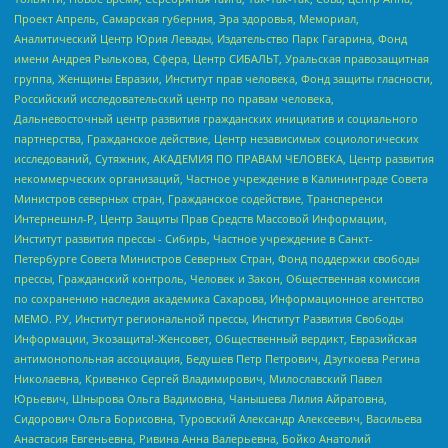
Проект Апрель, Самарская губерния, Эра здоровья, Мемориал,
Аналитический Центр Юрия Левады, Издательство Парк Гагарина, Фонд
имени Андрея Рылькова, Сфера, Центр СИБАЛЬТ, Уральская правозащитная
группа, Женщины Евразии, Институт прав человека, Фонд защиты гласности,
Российский исследовательский центр по правам человека,
Дальневосточный центр развития гражданских инициатив и социального
партнерства, Гражданское действие, Центр независимых социологических
исследований, Сутяжник, АКАДЕМИЯ ПО ПРАВАМ ЧЕЛОВЕКА, Центр развития
некоммерческих организаций, Частное учреждение в Калининграде Совета
Министров северных стран, Гражданское содействие, Трансперенси
Интернешнл-Р, Центр Защиты Прав Средств Массовой Информации,
Институт развития прессы - Сибирь, Частное учреждение в Санкт-
Петербурге Совета Министров Северных Стран, Фонд поддержки свободы
прессы, Гражданский контроль, Человек и Закон, Общественная комиссия
по сохранению наследия академика Сахарова, Информационное агентство
МЕМО. РУ, Институт региональной прессы, Институт Развития Свободы
Информации, Экозащита!-Женсовет, Общественный вердикт, Евразийская
антимонопольная ассоциация, Бедушев Петр Петрович, Дзугкоева Регина
Николаевна, Кривенко Сергей Владимирович, Милославский Павел
Юрьевич, Шнырова Ольга Вадимовна, Чанышева Лилия Айратовна,
Сидорович Ольга Борисовна, Туровский Александр Алексеевич, Васильева
Анастасия Евгеньевна, Ривина Анна Валерьевна, Бойко Анатолий