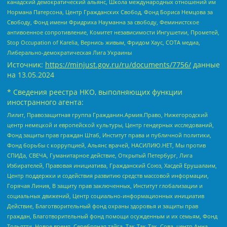
канадский демократический альянс, Школа международных отношений им
Нормана Патерсона, Центр Гражданских Свобод, Фонд Бориса Немцова за
Свободу, Фонд имени Фридриха Науманна за свободу, Феминистское
антивоенное сопротивление, Комитет независимости Ингушетии, Прометей,
Stop Occupation of Karelia, Вернись живым, Фридом Хаус, СОТА медиа,
Либерально-демократическая Лига Украины
Источник:
https://minjust.gov.ru/ru/documents/7756/
данные
на
13.05.2024
* Сведения реестра НКО, выполняющих функции
иностранного агента:
Лилит, Правозащитная группа Гражданин.Армия.Право, Нижегородский
центр немецкой и европейской культуры, Центр гендерных исследований,
Фонд защиты прав граждан Штаб, Институт права и публичной политики,
Фонд борьбы с коррупцией, Альянс врачей, НАСИЛИЮ.НЕТ, Мы против
СПИДа, СВЕЧА, Гуманитарное действие, Открытый Петербург, Лига
Избирателей, Правовая инициатива, Гражданский Союз, Хасдей Ерушалаим,
Центр поддержки и содействия развитию средств массовой информации,
Горячая Линия, В защиту прав заключенных, Институт глобализации и
социальных движений, Центр социально-информационных инициатив
Действие, Благотворительный фонд охраны здоровья и защиты прав
граждан, Благотворительный фонд помощи осужденным и их семьям, Фонд
Тольятти, Новое время, Серебряная тайга, Так-Так-Так, Сова, центр Анна,