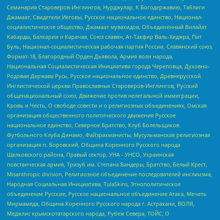
Семинария Староверов-Инглингов, Нурджулар, К Богодержавию, Таблиги
Джамаат, Свидетели Иеговы, Русское национальное единство, Национал-
социалистическое общество, Джамаат мувахидов, Объединенный Вилайат
Кабарды, Балкарии и Карачая, Союз славян, Ат-Такфир Валь-Хиджра, Пит
Буль, Национал-социалистическая рабочая партия России, Славянский союз,
Формат-18, Благородный Орден Дьявола, Армия воли народа,
Национальная Социалистическая Инициатива города Череповца, Духовно-
Родовая Держава Русь, Русское национальное единство, Древнерусской
Инглистической церкви Православных Староверов-Инглингов, Русский
общенациональный союз, Движение против нелегальной иммиграции,
Кровь и Честь, О свободе совести и о религиозных объединениях, Омская
организация общественного политического движения Русское
национальное единство, Северное Братство, Клуб Болельщиков
Футбольного Клуба Динамо, Файзрахманисты, Мусульманская религиозная
организация п. Боровский, Община Коренного Русского народа
Щелковского района, Правый сектор, УНА - УНСО, Украинская
повстанческая армия, Тризуб им. Степана Бандеры, Братство, Белый Крест,
Misanthropic division, Религиозное объединение последователей инглиизма,
Народная Социальная Инициатива, TulaSkins, Этнополитическое
объединение Русские, Русское национальное объединение Атака, Мечеть
Мирмамеда, Община Коренного Русского народа г. Астрахани, ВОЛЯ,
Меджлис крымскотатарского народа, Рубеж Севера, ТОЙС, О