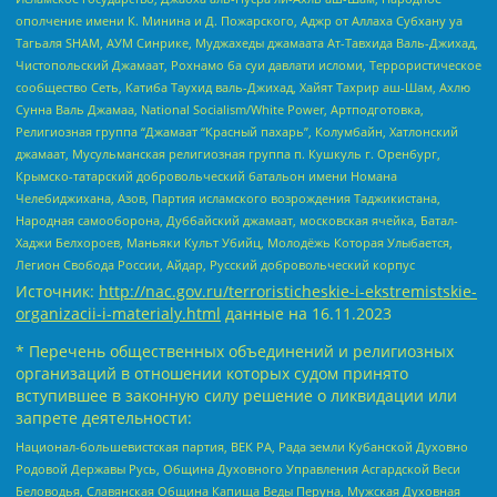
ополчение имени К. Минина и Д. Пожарского, Аджр от Аллаха Субхану уа
Тагьаля SHAM, АУМ Синрике, Муджахеды джамаата Ат-Тавхида Валь-Джихад,
Чистопольский Джамаат, Рохнамо ба суи давлати исломи, Террористическое
сообщество Сеть, Катиба Таухид валь-Джихад, Хайят Тахрир аш-Шам, Ахлю
Сунна Валь Джамаа, National Socialism/White Power, Артподготовка,
Религиозная группа “Джамаат “Красный пахарь”, Колумбайн, Хатлонский
джамаат, Мусульманская религиозная группа п. Кушкуль г. Оренбург,
Крымско-татарский добровольческий батальон имени Номана
Челебиджихана, Азов, Партия исламского возрождения Таджикистана,
Народная самооборона, Дуббайский джамаат, московская ячейка, Батал-
Хаджи Белхороев, Маньяки Культ Убийц, Молодёжь Которая Улыбается,
Легион Свобода России, Айдар, Русский добровольческий корпус
Источник:
http://nac.gov.ru/terroristicheskie-i-ekstremistskie-
organizacii-i-materialy.html
данные на
16.11.2023
* Перечень общественных объединений и религиозных
организаций в отношении которых судом принято
вступившее в законную силу решение о ликвидации или
запрете деятельности:
Национал-большевистская партия, ВЕК РА, Рада земли Кубанской Духовно
Родовой Державы Русь, Община Духовного Управления Асгардской Веси
Беловодья, Славянская Община Капища Веды Перуна, Мужская Духовная