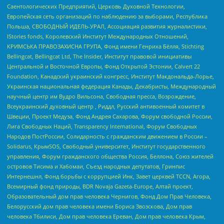
Саентологических Предприятий, Церковь Духовной Технологии,
Европейская сеть организаций по наблюдению за выборами, Республика
Польша, СВОБОДНЫЙ ИДЕЛЬ-УРАЛ, Ассоциация развития журналистики,
IStories fonds, Королевский Институт Международных Отношений,
КРИМСЬКА ПРАВОЗАХИСНА ГРУПА, Фонд имени Генриха Бёлля, Stichting
Bellingcat, Bellingcat Ltd, The Insider, Институт правовой инициативы
Центральной и Восточной Европы, Фонд Открытой Эстонии, Calvert 22
Foundation, Канадский украинский конгресс, Институт Макдональда-Лорье,
Украинская национальная федерация Канады, Декабристы, Международный
научный центр им Вудро Вильсона, Свободная пресса, Возрождение,
Всеукраинский духовный центр , Риддл, Русский антивоенный комитет в
Швеции, Проект Медуза, Фонд Андрея Сахарова, Форум свободной России,
Лига Свободных Наций, Transparеncy International, Форум Свободных
Народов ПостРоссии, Солидарность с гражданским движением в России –
Solidarus, КрымSOS, Свободный университет, Институт государственного
управления, Форум гражданского общества Россия, Беллона, Союз жителей
островов Тисима и Хабомаи, Съезд народных депутатов, Гринпис
Интернешнл, Фонд борьбы с коррупцией Инк, Завет церквей TCCN, Агора,
Всемирный фонд природы, BDR Novaja Gazeta-Europe, Алтай проект,
Образовательный дом прав человека Чернигов, Фонд Дом Прав Человека,
Белорусский дом прав человека имени Бориса Звозскова, Дом прав
человека Тбилиси, Дом прав человека Ереван, Дом прав человека Крым,