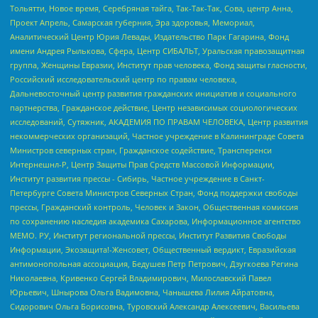
Тольятти, Новое время, Серебряная тайга, Так-Так-Так, Сова, центр Анна,
Проект Апрель, Самарская губерния, Эра здоровья, Мемориал,
Аналитический Центр Юрия Левады, Издательство Парк Гагарина, Фонд
имени Андрея Рылькова, Сфера, Центр СИБАЛЬТ, Уральская правозащитная
группа, Женщины Евразии, Институт прав человека, Фонд защиты гласности,
Российский исследовательский центр по правам человека,
Дальневосточный центр развития гражданских инициатив и социального
партнерства, Гражданское действие, Центр независимых социологических
исследований, Сутяжник, АКАДЕМИЯ ПО ПРАВАМ ЧЕЛОВЕКА, Центр развития
некоммерческих организаций, Частное учреждение в Калининграде Совета
Министров северных стран, Гражданское содействие, Трансперенси
Интернешнл-Р, Центр Защиты Прав Средств Массовой Информации,
Институт развития прессы - Сибирь, Частное учреждение в Санкт-
Петербурге Совета Министров Северных Стран, Фонд поддержки свободы
прессы, Гражданский контроль, Человек и Закон, Общественная комиссия
по сохранению наследия академика Сахарова, Информационное агентство
МЕМО. РУ, Институт региональной прессы, Институт Развития Свободы
Информации, Экозащита!-Женсовет, Общественный вердикт, Евразийская
антимонопольная ассоциация, Бедушев Петр Петрович, Дзугкоева Регина
Николаевна, Кривенко Сергей Владимирович, Милославский Павел
Юрьевич, Шнырова Ольга Вадимовна, Чанышева Лилия Айратовна,
Сидорович Ольга Борисовна, Туровский Александр Алексеевич, Васильева