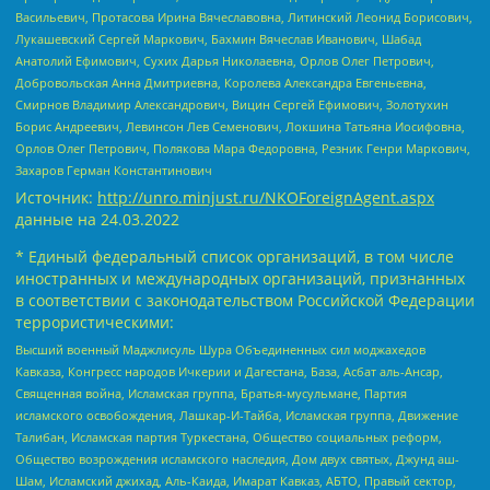
Васильевич, Протасова Ирина Вячеславовна, Литинский Леонид Борисович,
Лукашевский Сергей Маркович, Бахмин Вячеслав Иванович, Шабад
Анатолий Ефимович, Сухих Дарья Николаевна, Орлов Олег Петрович,
Добровольская Анна Дмитриевна, Королева Александра Евгеньевна,
Смирнов Владимир Александрович, Вицин Сергей Ефимович, Золотухин
Борис Андреевич, Левинсон Лев Семенович, Локшина Татьяна Иосифовна,
Орлов Олег Петрович, Полякова Мара Федоровна, Резник Генри Маркович,
Захаров Герман Константинович
Источник:
http://unro.minjust.ru/NKOForeignAgent.aspx
данные на
24.03.2022
* Единый федеральный список организаций, в том числе
иностранных и международных организаций, признанных
в соответствии с законодательством Российской Федерации
террористическими:
Высший военный Маджлисуль Шура Объединенных сил моджахедов
Кавказа, Конгресс народов Ичкерии и Дагестана, База, Асбат аль-Ансар,
Священная война, Исламская группа, Братья-мусульмане, Партия
исламского освобождения, Лашкар-И-Тайба, Исламская группа, Движение
Талибан, Исламская партия Туркестана, Общество социальных реформ,
Общество возрождения исламского наследия, Дом двух святых, Джунд аш-
Шам, Исламский джихад, Аль-Каида, Имарат Кавказ, АБТО, Правый сектор,