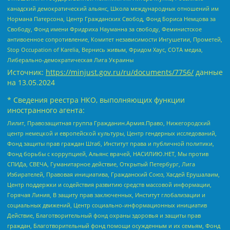
канадский демократический альянс, Школа международных отношений им
Нормана Патерсона, Центр Гражданских Свобод, Фонд Бориса Немцова за
Свободу, Фонд имени Фридриха Науманна за свободу, Феминистское
антивоенное сопротивление, Комитет независимости Ингушетии, Прометей,
Stop Occupation of Karelia, Вернись живым, Фридом Хаус, СОТА медиа,
Либерально-демократическая Лига Украины
Источник:
https://minjust.gov.ru/ru/documents/7756/
данные
на
13.05.2024
* Сведения реестра НКО, выполняющих функции
иностранного агента:
Лилит, Правозащитная группа Гражданин.Армия.Право, Нижегородский
центр немецкой и европейской культуры, Центр гендерных исследований,
Фонд защиты прав граждан Штаб, Институт права и публичной политики,
Фонд борьбы с коррупцией, Альянс врачей, НАСИЛИЮ.НЕТ, Мы против
СПИДа, СВЕЧА, Гуманитарное действие, Открытый Петербург, Лига
Избирателей, Правовая инициатива, Гражданский Союз, Хасдей Ерушалаим,
Центр поддержки и содействия развитию средств массовой информации,
Горячая Линия, В защиту прав заключенных, Институт глобализации и
социальных движений, Центр социально-информационных инициатив
Действие, Благотворительный фонд охраны здоровья и защиты прав
граждан, Благотворительный фонд помощи осужденным и их семьям, Фонд