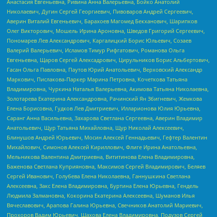
Анастасия Евгеньевна, Ривина Анна Валерьевна, Бойко Анатолий
Николаевич, Дугин Сергей Георгиевич, Пивоваров Андрей Сергеевич,
Аверин Виталий Евгеньевич, Барахоев Магомед Бекханович, Шарипков
Олег Викторович, Мошель Ирина Ароновна, Шведов Григорий Сергеевич,
Пономарев Лев Александрович, Каргалицкий Борис Юльевич, Созаев
Валерий Валерьевич, Исламов Тимур Рифгатович, Романова Ольга
Евгеньевна, Щаров Сергей Алексадрович, Цирульников Борис Альбертович,
Гасан Ольга Павловна, Паутов Юрий Анатольевич, Верховский Александр
Маркович, Пислакова-Паркер Марина Петровна, Кочеткова Татьяна
Владимировна, Чуркина Наталья Валерьевна, Акимова Татьяна Николаевна,
Золотарева Екатерина Александровна, Рачинский Ян Збигневич, Жемкова
Елена Борисовна, Гудков Лев Дмитриевич, Илларионова Юлия Юрьевна,
Саранг Анна Васильевна, Захарова Светлана Сергеевна, Аверин Владимир
Анатольевич, Щур Татьяна Михайловна, Щур Николай Алексеевич,
Блинушов Андрей Юрьевич, Мосин Алексей Геннадьевич, Гефтер Валентин
Михайлович, Симонов Алексей Кириллович, Флиге Ирина Анатольевна,
Мельникова Валентина Дмитриевна, Вититинова Елена Владимировна,
Баженова Светлана Куприяновна, Максимов Сергей Владимирович, Беляев
Сергей Иванович, Голубева Елена Николаевна, Ганнушкина Светлана
Алексеевна, Закс Елена Владимировна, Буртина Елена Юрьевна, Гендель
Людмила Залмановна, Кокорина Екатерина Алексеевна, Шуманов Илья
Вячеславович, Арапова Галина Юрьевна, Свечников Анатолий Мариевич,
Прохоров Вадим Юрьевич, Шахова Елена Владимировна, Подузов Сергей