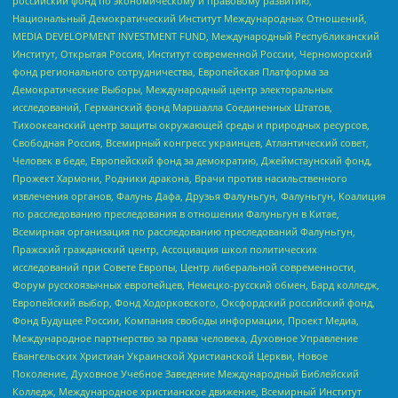
российский фонд по экономическому и правовому развитию,
Национальный Демократический Институт Международных Отношений,
MEDIA DEVELOPMENT INVESTMENT FUND, Международный Республиканский
Институт, Открытая Россия, Институт современной России, Черноморский
фонд регионального сотрудничества, Европейская Платформа за
Демократические Выборы, Международный центр электоральных
исследований, Германский фонд Маршалла Соединенных Штатов,
Тихоокеанский центр защиты окружающей среды и природных ресурсов,
Свободная Россия, Всемирный конгресс украинцев, Атлантический совет,
Человек в беде, Европейский фонд за демократию, Джеймстаунский фонд,
Прожект Хармони, Родники дракона, Врачи против насильственного
извлечения органов, Фалунь Дафа, Друзья Фалуньгун, Фалуньгун, Коалиция
по расследованию преследования в отношении Фалуньгун в Китае,
Всемирная организация по расследованию преследований Фалуньгун,
Пражский гражданский центр, Ассоциация школ политических
исследований при Совете Европы, Центр либеральной современности,
Форум русскоязычных европейцев, Немецко-русский обмен, Бард колледж,
Европейский выбор, Фонд Ходорковского, Оксфордский российский фонд,
Фонд Будущее России, Компания свободы информации, Проект Медиа,
Международное партнерство за права человека, Духовное Управление
Евангельских Христиан Украинской Христианской Церкви, Новое
Поколение, Духовное Учебное Заведение Международный Библейский
Колледж, Международное христианское движение, Всемирный Институт