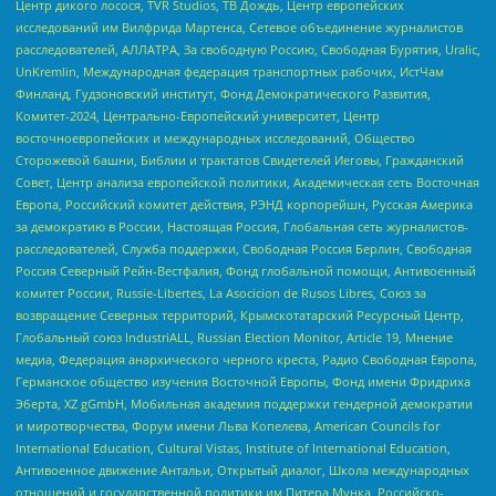
Центр дикого лосося, TVR Studios, ТВ Дождь, Центр европейских
исследований им Вилфрида Мартенса, Сетевое объединение журналистов
расследователей, АЛЛАТРА, За свободную Россию, Свободная Бурятия, Uralic,
UnKremlin, Международная федерация транспортных рабочих, ИстЧам
Финланд, Гудзоновский институт, Фонд Демократического Развития,
Комитет-2024, Центрально-Европейский университет, Центр
восточноевропейских и международных исследований, Общество
Сторожевой башни, Библии и трактатов Свидетелей Иеговы, Гражданский
Совет, Центр анализа европейской политики, Академическая сеть Восточная
Европа, Российский комитет действия, РЭНД корпорейшн, Русская Америка
за демократию в России, Настоящая Россия, Глобальная сеть журналистов-
расследователей, Служба поддержки, Свободная Россия Берлин, Свободная
Россия Северный Рейн-Вестфалия, Фонд глобальной помощи, Антивоенный
комитет России, Russie-Libertes, La Asocicion de Rusos Libres, Союз за
возвращение Северных территорий, Крымскотатарский Ресурсный Центр,
Глобальный союз IndustriALL, Russian Election Monitor, Article 19, Мнение
медиа, Федерация анархического черного креста, Радио Свободная Европа,
Германское общество изучения Восточной Европы, Фонд имени Фридриха
Эберта, XZ gGmbH, Мобильная академия поддержки гендерной демократии
и миротворчества, Форум имени Льва Копелева, American Councils for
International Education, Cultural Vistas, Institute of International Education,
Антивоенное движение Антальи, Открытый диалог, Школа международных
отношений и государственной политики им Питера Мунка, Российско-