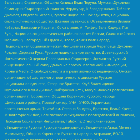
Беловодья, Славянская Община Капища Веды Перуна, Мужская Духовная
Семинария Староверов-Инглингов, Нурджулар, К Богодержавию, Таблиги
Джамаат, Свидетели Иеговы, Русское национальное единство, Национал-
социалистическое общество, Джамаат мувахидов, Объединенный Вилайат
Кабарды, Балкарии и Карачая, Союз славян, Ат-Такфир Валь-Хиджра, Пит
Буль, Национал-социалистическая рабочая партия России, Славянский союз,
Формат-18, Благородный Орден Дьявола, Армия воли народа,
Национальная Социалистическая Инициатива города Череповца, Духовно-
Родовая Держава Русь, Русское национальное единство, Древнерусской
Инглистической церкви Православных Староверов-Инглингов, Русский
общенациональный союз, Движение против нелегальной иммиграции,
Кровь и Честь, О свободе совести и о религиозных объединениях, Омская
организация общественного политического движения Русское
национальное единство, Северное Братство, Клуб Болельщиков
Футбольного Клуба Динамо, Файзрахманисты, Мусульманская религиозная
организация п. Боровский, Община Коренного Русского народа
Щелковского района, Правый сектор, УНА - УНСО, Украинская
повстанческая армия, Тризуб им. Степана Бандеры, Братство, Белый Крест,
Misanthropic division, Религиозное объединение последователей инглиизма,
Народная Социальная Инициатива, TulaSkins, Этнополитическое
объединение Русские, Русское национальное объединение Атака, Мечеть
Мирмамеда, Община Коренного Русского народа г. Астрахани, ВОЛЯ,
Меджлис крымскотатарского народа, Рубеж Севера, ТОЙС, О