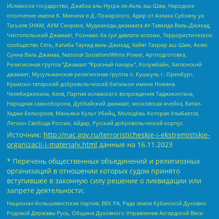
Исламское государство, Джабха аль-Нусра ли-Ахль аш-Шам, Народное
ополчение имени К. Минина и Д. Пожарского, Аджр от Аллаха Субхану уа
Тагьаля SHAM, АУМ Синрике, Муджахеды джамаата Ат-Тавхида Валь-Джихад,
Чистопольский Джамаат, Рохнамо ба суи давлати исломи, Террористическое
сообщество Сеть, Катиба Таухид валь-Джихад, Хайят Тахрир аш-Шам, Ахлю
Сунна Валь Джамаа, National Socialism/White Power, Артподготовка,
Религиозная группа “Джамаат “Красный пахарь”, Колумбайн, Хатлонский
джамаат, Мусульманская религиозная группа п. Кушкуль г. Оренбург,
Крымско-татарский добровольческий батальон имени Номана
Челебиджихана, Азов, Партия исламского возрождения Таджикистана,
Народная самооборона, Дуббайский джамаат, московская ячейка, Батал-
Хаджи Белхороев, Маньяки Культ Убийц, Молодёжь Которая Улыбается,
Легион Свобода России, Айдар, Русский добровольческий корпус
Источник:
http://nac.gov.ru/terroristicheskie-i-ekstremistskie-
organizacii-i-materialy.html
данные на
16.11.2023
* Перечень общественных объединений и религиозных
организаций в отношении которых судом принято
вступившее в законную силу решение о ликвидации или
запрете деятельности:
Национал-большевистская партия, ВЕК РА, Рада земли Кубанской Духовно
Родовой Державы Русь, Община Духовного Управления Асгардской Веси