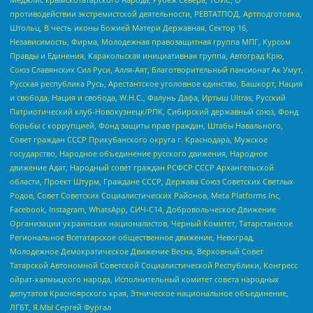
противодействии экстремистской деятельности, РЕВТАТПОД, Артподготовка,
Штольц, В честь иконы Божией Матери Державная, Сектор 16,
Независимость, Фирма, Молодежная правозащитная группа МПГ, Курсом
Правды и Единения, Каракольская инициативная группа, Автоград Крю,
Союз Славянских Сил Руси, Алля-Аят, Благотворительный пансионат Ак Умут,
Русская республика Русь, Арестантское уголовное единство, Башкорт, Нация
и свобода, Нация и свобода, W.H.С., Фалунь Дафа, Иртыш Ultras, Русский
Патриотический клуб-Новокузнецк/РПК, Сибирский державный союз, Фонд
борьбы с коррупцией, Фонд защиты прав граждан, Штабы Навального,
Совет граждан СССР Прикубанского округа г. Краснодара, Мужское
государство, Народное объединение русского движения, Народное
движение Адат, Народный совет граждан РСФСР СССР Архангельской
области, Проект Штурм, Граждане СССР, Держава Союз Советских Светлых
Родов, Совет Советских Социалистических Районов, Meta Platforms Inc,
Facebook, Instagram, WhatsApp, СИЧ-С14, Добровольческое Движение
Организации украинских националистов, Черный Комитет, Татарстанское
Региональное Всетатарское общественное движение, Невоград,
Молодежное Демократическое Движение Весна, Верховный Совет
Татарской Автономной Советской Социалистической Республики, Конгресс
ойрат-калмыцкого народа, Исполнительный комитет совета народных
депутатов Красноярского края, Этническое национальное объединение,
ЛГБТ, Я.МЫ Сергей Фургал