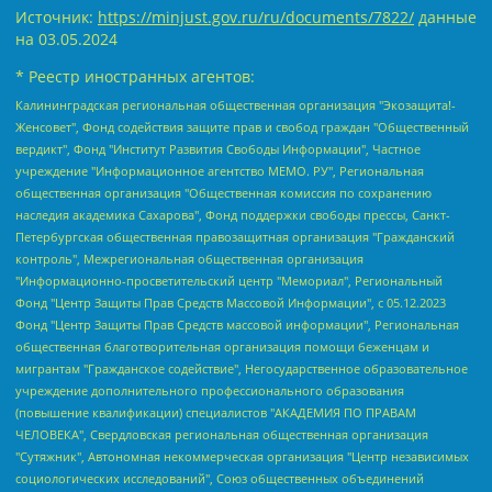
Источник:
https://minjust.gov.ru/ru/documents/7822/
данные
на
03.05.2024
* Реестр иностранных агентов:
Калининградская региональная общественная организация "Экозащита!-Женсовет", Фонд содействия защите прав и свобод граждан "Общественный вердикт", Фонд "Институт Развития Свободы Информации", Частное учреждение "Информационное агентство МЕМО. РУ", Региональная общественная организация "Общественная комиссия по сохранению наследия академика Сахарова", Фонд поддержки свободы прессы, Санкт-Петербургская общественная правозащитная организация "Гражданский контроль", Межрегиональная общественная организация "Информационно-просветительский центр "Мемориал", Региональный Фонд "Центр Защиты Прав Средств Массовой Информации", с 05.12.2023 Фонд "Центр Защиты Прав Средств массовой информации", Региональная общественная благотворительная организация помощи беженцам и мигрантам "Гражданское содействие", Негосударственное образовательное учреждение дополнительного профессионального образования (повышение квалификации) специалистов "АКАДЕМИЯ ПО ПРАВАМ ЧЕЛОВЕКА", Свердловская региональная общественная организация "Сутяжник", Автономная некоммерческая организация "Центр независимых социологических исследований", Союз общественных объединений "Российский исследовательский центр по правам человека", Региональное общественное учреждение научно-информационный центр "МЕМОРИАЛ", Некоммерческая организация "Фонд защиты гласности", Автономная некоммерческая организация "Институт прав человека", Городская общественная организация "Екатеринбургское общество "МЕМОРИАЛ", Городская общественная организация "Рязанское историко-просветительское и правозащитное общество "Мемориал" (Рязанский Мемориал), Челябинский региональный орган общественной самодеятельности – женское общественное объединение "Женщины Евразии", Челябинский региональный орган общественной самодеятельности "Уральская правозащитная группа", Фонд содействия защите здоровья и социальной справедливости имени Андрея Рылькова, Автономная Некоммерческая Организация "Аналитический Центр Юрия Левады", Автономная некоммерческая организация социальной поддержки населения "Проект Апрель", Региональная общественная организация помощи женщинам и детям, находящимся в кризисной ситуации "Информационно-методический центр "Анна", Фонд содействия развитию массовых коммуникаций и правовому просвещению "Так-так-Так", Фонд содействия устойчивому развитию "Серебряная тайга", Свердловский региональный общественный фонд социальных проектов "Новое время", "Idel.Реалии", Кавказ.Реалии, Крым.Реалии, Телеканал Настоящее Время, Татаро-башкирская служба Радио Свобода (Azatliq Radiosi), Радио Свободная Европа/Радио Свобода (PCE/PC), "Сибирь.Реалии", "Фактограф", Благотворительный фонд помощи осужденным и их семьям, Автономная некоммерческая организация "Институт глобализации и социальных движений", Фонд "В защиту прав заключенных", Частное учреждение "Центр поддержки и содействия развитию средств массовой информации", Пензенский региональный общественный благотворительный фонд "Гражданский союз", "Север.Реалии", Некоммерческая организация Фонд "Правовая инициатива", Общество с ограниченной ответственностью "Радио Свободная Европа/Радио Свобода", Чешское информационное агентство "MEDIUM-ORIENT", Красноярская региональная общественная организация "Мы против СПИДа", Камалягин Денис Николаевич, Маркелов Сергей Евгеньевич, Пономарев Лев Александрович, Савицкая Людмила Алексеевна, Автономная некоммерческая организация "Центр по работе с проблемой насилия "НАСИЛИЮ.НЕТ", Межрегиональный профессиональный союз работников здравоохранения "Альянс врачей", Юридическое лицо, зарегистрированное в Латвийской Республике, SIA "Medusa Project" (регистрационный номер 40103797863, дата регистрации 10.06.2014), Некоммерческая организация "Фонд по борьбе с коррупцией", Автономная некоммерческая организация "Институт права и публичной политики", Баданин Роман Сергеевич, Гликин Максим Александрович, Железнова Мария Михайловна, Лукьянова Юлия Сергеевна, Маетная Елизавета Витальевна, Маняхин Петр Борисович, Чуракова Ольга Владимировна, Ярош Юлия Петровна, Юридическое лицо "The Insider SIA", зарегистрированное в Риге, Латвийская Республика (дата регистрации 26.06.2015), являющееся администратором доменного имени интернет-издания "The Insider SIA", https://theins.ru, Постернак Алексей Евгеньевич, Рубин Михаил Аркадьевич, Анин Роман Александрович, Юридическое лицо Istories fonds, зарегистрированное в Латвийской Республике (регистрационный номер 50008295751, дата регистрации 24.02.2020), Великовский Дмитрий Александрович, Долинина Ирина Николаевна, Мароховская Алеся Алексеевна, Шлейнов Роман Юрьевич, Шмагун Олеся Валентиновна, Общество с ограниченной ответственностью "Альтаир 2021", Общество с ограниченной ответственностью "Вега 2021", Общество с ограниченной ответственностью "Главный редактор 2021", Общество с ограниченной ответственностью "Ромашки монолит", Важенков Артем Валерьевич, Ивановская областная общественная организация "Центр гендерных исследований", Гурман Юрий Альбертович, Медиапроект "ОВД-Инфо", Егоров Владимир Владимирович, Жилинский Владимир Александрович, Общество с ограниченной ответственностью "ЗП", Иванова София Юрьевна, Карезина Инна Павловна, Кильтау Екатерина Викторовна, Петров Алексей Викторович, Пискунов Сергей Евгеньевич, Смирнов Сергей Сергеевич, Тихонов Михаил Сергеевич, Общество с ограниченной ответственностью "ЖУРНАЛИСТ-ИНОСТРАННЫЙ АГЕНТ", Арапова Галина Юрьевна, Вольтская Татьяна Анатольевна, Американская компания "Mason G.E.S. Anonymous Foundation" (США), являющаяся владельцем интернет-издания https://mnews.world/, Компания "Stichting Bellingcat", зарегистрированная в Нидерландах (дата регистрации 11.07.2018), Захаров Андрей Вячеславович, Клепиковская Екатерина Дмитриевна, Общество с ограниченной ответственностью "МЕМО", Перл Роман Александрович, Симонов Евгений Алексеевич, Соловьева Елена Анатольевна, Сотников Даниил Владимирович, Сурначева Елизавета Дмитриевна, Автономная некоммерческая организация по защите прав человека и информированию населения "Якутия – Наше Мнение", Общество с ограниченной ответственностью "Москоу диджитал медиа", с 26.01.2023 Общество с ограниченной ответственностью "Чайка Белые сады", Ветошкина Валерия Валерьевна, Заговора Максим Александрович, Межрегиональное общественное движение "Российская ЛГБТ - сеть", Оленичев Максим Владимирович, Павлов Иван Юрьевич, Скворцова Елена Сергеевна, Общество с ограниченной ответственностью "Как бы инагент", Кочетков Игорь Викторович, Общество с ограниченной ответственностью "Честные выборы", Еланчик Олег Александрович, Общество с ограниченной ответственностью "Нобелевский призыв", Гималова Регина Эмилевна, Григорьев Андрей Валерьевич, Григорьева Алина Александровна, Ассоциация по содействию защите прав призывников, альтернативнослужащих и военнослужащих "Правозащитная группа "Гражданин.Армия.Право", Хисамова Регина Фаритовна, Автономная некоммерческая организация по реализации социально-правовых программ "Лилит", Дальневосточное общественное движение "Маяк", Санкт-Петербургская ЛГБТ-инициативная группа "Выход", Инициативная группа ЛГБТ+ "Реверс", Алексеев Андрей Викторович, Бекбулатова Таисия Львовна, Беляев Иван Михайлович, Владыкина Елена Сергеевна, Гельман Марат Александрович, Никульшина Вероника Юрьевна, Толоконникова Надежда Андреевна, Шендерович Виктор Анатольевич, Общество с ограниченной ответственностью "Данное сообщение", Общество с ограниченной ответственностью Издательский дом "Новая глава", Айнбиндер Александра Александровна, Московский комьюнити-центр для ЛГБТ+инициатив, Благотворительный фонд развития филантропии, Deutsche Welle (Германия, Kurt-Schumacher-Strasse 3, 53113 Bonn), Борзунова Мария Михайловна, Воробьев Виктор Викторович, Голубева Анна Львовна, Константинова Алла Михайловна, Малкова Ирина Владимировна, Мурадов Мурад Абдулгалимович, Осетинская Елизавета Николаевна, Понасенков Евгений Николаевич, Ганапольский Матвей Юрьевич, Киселев Евгений Алексеевич, Борухович Ирина Григорьевна, Дремин Иван Тимофеевич, Дубровский Дмитрий Викторович, Красноярская региональная общественная организация поддержки и развития альтернативных образовательных технологий и межкультурных коммуникаций "ИНТЕРРА", Маяковская Екатерина Алексеевна, Фейгин Марк Захарович, Филимонов Андрей Викторович, Дзугкоева Регина Николаевна, Доброхотов Роман Александрович, Дудь Юрий Александрович, Елкин Сергей Владимирович, Кругликов Кирилл Игоревич, Сабунаева Мария Леонидовна, Семенов Алексей Владимирович, Шаинян Карен Багратович, Шульман Екатерина Михайловна, Асафьев Артур Валерьевич, Вахштайн Виктор Семенович, Венедиктов Алексей Алексеевич, Лушникова Екатерина Евгеньевна, Волков Леонид Михайлович, Невзоров Александр Глебович, Пархоменко Сергей Борисович, Сироткин Ярослав Николаевич, Кара-Мурза Владимир Владимирович, Баранова Наталья Владимировна, Гозман Леонид Яковлевич, Кагарлицкий Борис Юльевич, Климарев Михаил Валерьевич, Милов Владимир Станиславович, Автономная некоммерческая организация Краснодарский центр современного искусства "Типография", Моргенштерн Алишер Тагирович, Соболь Любовь Эдуардовна, Общество с ограниченной ответственностью "ЛИЗА НОРМ", Каспаров Гарри Кимович, Ходорковский Михаил Борисович, Общество с ограниченной ответственностью "Апрельские тезисы", Данилович Ирина Брониславовна, Кашин Олег Владимирович, Петров Николай Владимирович, Пивоваров Алексей Владимирович, Соколов Михаил Владимирович, Цветкова Юлия Владимировна, Чичваркин Евгений Александрович, Комитет против пыток/Команда против пыток, Общество с ограниченной ответственностью "Первый научный", Общество с ограниченной ответственностью "Вертолет и ко", Белоцерковская Вероника Борисовна, Кац Максим Евгеньевич, Лазарева Татьяна Юрьевна, Шаведдинов Руслан Табризович, Яшин Илья Валерьевич, Общество с ограниченной ответственностью "Иноагент ААВ", Алешковский Дмитрий Петрович, Альбац Евгения Марковна, Быков Дмитрий Львович, Галямина Юлия Евгеньевна, Лойко Сергей Леонидович, Мартынов Кирилл Константинович, Медведев Сергей Александрович, Крашенинников Федор Геннадиевич, Гордеева Катерина Вл