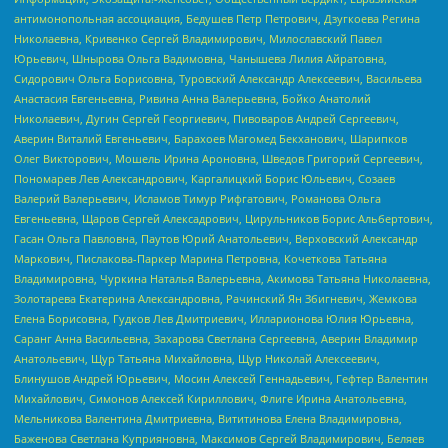
антимонопольная ассоциация, Бедушев Петр Петрович, Дзугкоева Регина
Николаевна, Кривенко Сергей Владимирович, Милославский Павел
Юрьевич, Шнырова Ольга Вадимовна, Чанышева Лилия Айратовна,
Сидорович Ольга Борисовна, Туровский Александр Алексеевич, Васильева
Анастасия Евгеньевна, Ривина Анна Валерьевна, Бойко Анатолий
Николаевич, Дугин Сергей Георгиевич, Пивоваров Андрей Сергеевич,
Аверин Виталий Евгеньевич, Барахоев Магомед Бекханович, Шарипков
Олег Викторович, Мошель Ирина Ароновна, Шведов Григорий Сергеевич,
Пономарев Лев Александрович, Каргалицкий Борис Юльевич, Созаев
Валерий Валерьевич, Исламов Тимур Рифгатович, Романова Ольга
Евгеньевна, Щаров Сергей Алексадрович, Цирульников Борис Альбертович,
Гасан Ольга Павловна, Паутов Юрий Анатольевич, Верховский Александр
Маркович, Пислакова-Паркер Марина Петровна, Кочеткова Татьяна
Владимировна, Чуркина Наталья Валерьевна, Акимова Татьяна Николаевна,
Золотарева Екатерина Александровна, Рачинский Ян Збигневич, Жемкова
Елена Борисовна, Гудков Лев Дмитриевич, Илларионова Юлия Юрьевна,
Саранг Анна Васильевна, Захарова Светлана Сергеевна, Аверин Владимир
Анатольевич, Щур Татьяна Михайловна, Щур Николай Алексеевич,
Блинушов Андрей Юрьевич, Мосин Алексей Геннадьевич, Гефтер Валентин
Михайлович, Симонов Алексей Кириллович, Флиге Ирина Анатольевна,
Мельникова Валентина Дмитриевна, Вититинова Елена Владимировна,
Баженова Светлана Куприяновна, Максимов Сергей Владимирович, Беляев