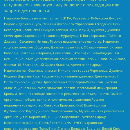
вступившее в законную силу решение о ликвидации или
запрете деятельности:
Национал-большевистская партия, ВЕК РА, Рада земли Кубанской Духовно
Родовой Державы Русь, Община Духовного Управления Асгардской Веси
Беловодья, Славянская Община Капища Веды Перуна, Мужская Духовная
Семинария Староверов-Инглингов, Нурджулар, К Богодержавию, Таблиги
Джамаат, Свидетели Иеговы, Русское национальное единство, Национал-
социалистическое общество, Джамаат мувахидов, Объединенный Вилайат
Кабарды, Балкарии и Карачая, Союз славян, Ат-Такфир Валь-Хиджра, Пит
Буль, Национал-социалистическая рабочая партия России, Славянский союз,
Формат-18, Благородный Орден Дьявола, Армия воли народа,
Национальная Социалистическая Инициатива города Череповца, Духовно-
Родовая Держава Русь, Русское национальное единство, Древнерусской
Инглистической церкви Православных Староверов-Инглингов, Русский
общенациональный союз, Движение против нелегальной иммиграции,
Кровь и Честь, О свободе совести и о религиозных объединениях, Омская
организация общественного политического движения Русское
национальное единство, Северное Братство, Клуб Болельщиков
Футбольного Клуба Динамо, Файзрахманисты, Мусульманская религиозная
организация п. Боровский, Община Коренного Русского народа
Щелковского района, Правый сектор, УНА - УНСО, Украинская
повстанческая армия, Тризуб им. Степана Бандеры, Братство, Белый Крест,