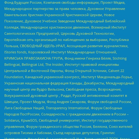
Фонд Будущее России, Компания свободы информации, Проект Медиа,
Международное партнерство за права человека, Духовное Управление
Евангельских Христиан Украинской Христианской Церкви, Новое
Поколение, Духовное Учебное Заведение Международный Библейский
Колледж, Международное христианское движение, Всемирный Институт
Саентологических Предприятий, Церковь Духовной Технологии,
Европейская сеть организаций по наблюдению за выборами, Республика
Польша, СВОБОДНЫЙ ИДЕЛЬ-УРАЛ, Ассоциация развития журналистики,
IStories fonds, Королевский Институт Международных Отношений,
КРИМСЬКА ПРАВОЗАХИСНА ГРУПА, Фонд имени Генриха Бёлля, Stichting
Bellingcat, Bellingcat Ltd, The Insider, Институт правовой инициативы
Центральной и Восточной Европы, Фонд Открытой Эстонии, Calvert 22
Foundation, Канадский украинский конгресс, Институт Макдональда-Лорье,
Украинская национальная федерация Канады, Декабристы, Международный
научный центр им Вудро Вильсона, Свободная пресса, Возрождение,
Всеукраинский духовный центр , Риддл, Русский антивоенный комитет в
Швеции, Проект Медуза, Фонд Андрея Сахарова, Форум свободной России,
Лига Свободных Наций, Transparеncy International, Форум Свободных
Народов ПостРоссии, Солидарность с гражданским движением в России –
Solidarus, КрымSOS, Свободный университет, Институт государственного
управления, Форум гражданского общества Россия, Беллона, Союз жителей
островов Тисима и Хабомаи, Съезд народных депутатов, Гринпис
Интернешнл, Фонд борьбы с коррупцией Инк, Завет церквей TCCN, Агора,