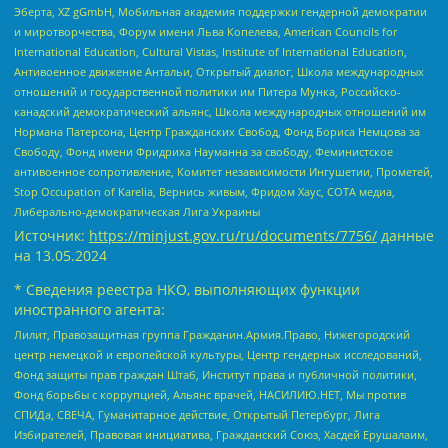
Эберта, XZ gGmbH, Мобильная академия поддержки гендерной демократии
и миротворчества, Форум имени Льва Копелева, American Councils for
International Education, Cultural Vistas, Institute of International Education,
Антивоенное движение Антальи, Открытый диалог, Школа международных
отношений и государственной политики им Питера Мунка, Российско-
канадский демократический альянс, Школа международных отношений им
Нормана Патерсона, Центр Гражданских Свобод, Фонд Бориса Немцова за
Свободу, Фонд имени Фридриха Науманна за свободу, Феминистское
антивоенное сопротивление, Комитет независимости Ингушетии, Прометей,
Stop Occupation of Karelia, Вернись живым, Фридом Хаус, СОТА медиа,
Либерально-демократическая Лига Украины
Источник:
https://minjust.gov.ru/ru/documents/7756/
данные
на
13.05.2024
* Сведения реестра НКО, выполняющих функции
иностранного агента:
Лилит, Правозащитная группа Гражданин.Армия.Право, Нижегородский
центр немецкой и европейской культуры, Центр гендерных исследований,
Фонд защиты прав граждан Штаб, Институт права и публичной политики,
Фонд борьбы с коррупцией, Альянс врачей, НАСИЛИЮ.НЕТ, Мы против
СПИДа, СВЕЧА, Гуманитарное действие, Открытый Петербург, Лига
Избирателей, Правовая инициатива, Гражданский Союз, Хасдей Ерушалаим,