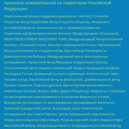
признана нежелательной на территории Российской
Федерации:
Национальный фонд в поддержку демократии, Институт Открытое
Общество Фонд Содействия, Фонд Открытое общество, Американо-
российский фонд по экономическому и правовому развитию,
Национальный Демократический Институт Международных Отношений,
MEDIA DEVELOPMENT INVESTMENT FUND, Международный Республиканский
Институт, Открытая Россия, Институт современной России, Черноморский
фонд регионального сотрудничества, Европейская Платформа за
Демократические Выборы, Международный центр электоральных
исследований, Германский фонд Маршалла Соединенных Штатов,
Тихоокеанский центр защиты окружающей среды и природных ресурсов,
Свободная Россия, Всемирный конгресс украинцев, Атлантический совет,
Человек в беде, Европейский фонд за демократию, Джеймстаунский фонд,
Прожект Хармони, Родники дракона, Врачи против насильственного
извлечения органов, Фалунь Дафа, Друзья Фалуньгун, Фалуньгун, Коалиция
по расследованию преследования в отношении Фалуньгун в Китае,
Всемирная организация по расследованию преследований Фалуньгун,
Пражский гражданский центр, Ассоциация школ политических
исследований при Совете Европы, Центр либеральной современности,
Форум русскоязычных европейцев, Немецко-русский обмен, Бард колледж,
Европейский выбор, Фонд Ходорковского, Оксфордский российский фонд,