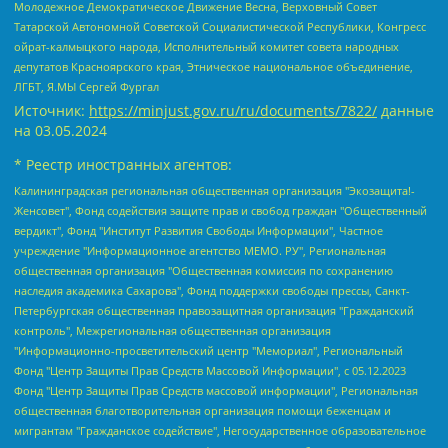
Молодежное Демократическое Движение Весна, Верховный Совет
Татарской Автономной Советской Социалистической Республики, Конгресс
ойрат-калмыцкого народа, Исполнительный комитет совета народных
депутатов Красноярского края, Этническое национальное объединение,
ЛГБТ, Я.МЫ Сергей Фургал
Источник:
https://minjust.gov.ru/ru/documents/7822/
данные
на
03.05.2024
* Реестр иностранных агентов:
Калининградская региональная общественная организация "Экозащита!-Женсовет", Фонд содействия защите прав и свобод граждан "Общественный вердикт", Фонд "Институт Развития Свободы Информации", Частное учреждение "Информационное агентство МЕМО. РУ", Региональная общественная организация "Общественная комиссия по сохранению наследия академика Сахарова", Фонд поддержки свободы прессы, Санкт-Петербургская общественная правозащитная организация "Гражданский контроль", Межрегиональная общественная организация "Информационно-просветительский центр "Мемориал", Региональный Фонд "Центр Защиты Прав Средств Массовой Информации", с 05.12.2023 Фонд "Центр Защиты Прав Средств массовой информации", Региональная общественная благотворительная организация помощи беженцам и мигрантам "Гражданское содействие", Негосударственное образовательное учреждение дополнительного профессионального образования (повышение квалификации) специалистов "АКАДЕМИЯ ПО ПРАВАМ ЧЕЛОВЕКА", Свердловская региональная общественная организация "Сутяжник", Автономная некоммерческая организация "Центр независимых социологических исследований", Союз общественных объединений "Российский исследовательский центр по правам человека", Региональное общественное учреждение научно-информационный центр "МЕМОРИАЛ", Некоммерческая организация "Фонд защиты гласности", Автономная некоммерческая организация "Институт прав человека", Городская общественная организация "Екатеринбургское общество "МЕМОРИАЛ", Городская общественная организация "Рязанское историко-просветительское и правозащитное общество "Мемориал" (Рязанский Мемориал), Челябинский региональный орган общественной самодеятельности – женское общественное объединение "Женщины Евразии", Челябинский региональный орган общественной самодеятельности "Уральская правозащитная группа", Фонд содействия защите здоровья и социальной справедливости имени Андрея Рылькова, Автономная Некоммерческая Организация "Аналитический Центр Юрия Левады", Автономная некоммерческая организация социальной поддержки населения "Проект Апрель", Региональная общественная организация помощи женщинам и детям, находящимся в кризисной ситуации "Информационно-методический центр "Анна", Фонд содействия развитию массовых коммуникаций и правовому просвещению "Так-так-Так", Фонд содействия устойчивому развитию "Серебряная тайга", Свердловский региональный общественный фонд социальных проектов "Новое время", "Idel.Реалии", Кавказ.Реалии, Крым.Реалии, Телеканал Настоящее Время, Татаро-башкирская служба Радио Свобода (Azatliq Radiosi), Радио Свободная Европа/Радио Свобода (PCE/PC), "Сибирь.Реалии", "Фактограф", Благотворительный фонд помощи осужденным и их семьям, Автономная некоммерческая организация "Институт глобализации и социальных движений", Фонд "В защиту прав заключенных", Частное учреждение "Центр поддержки и содействия развитию средств массовой информации", Пензенский региональный общественный благотворительный фонд "Гражданский союз", "Север.Реалии", Некоммерческая организация Фонд "Правовая инициатива", Общество с ограниченной ответственностью "Радио Свободная Европа/Радио Свобода", Чешское информационное агентство "MEDIUM-ORIENT", Красноярская региональная общественная организация "Мы против СПИДа", Камалягин Денис Николаевич, Маркелов Сергей Евгеньевич, Пономарев Лев Александрович, Савицкая Людмила Алексеевна, Автономная некоммерческая организация "Центр по работе с проблемой насилия "НАСИЛИЮ.НЕТ", Межрегиональный профессиональный союз работников здравоохранения "Альянс врачей", Юридическое лицо, зарегистрированное в Латвийской Республике, SIA "Medusa Project" (регистрационный номер 40103797863, дата регистрации 10.06.2014), Некоммерческая организация "Фонд по борьбе с коррупцией", Автономная некоммерческая организация "Институт права и публичной политики", Баданин Роман Сергеевич, Гликин Максим Александрович, Железнова Мария Михайловна, Лукьянова Юлия Сергеевна, Маетная Елизавета Витальевна, Маняхин Петр Борисович, Чуракова Ольга Владимировна, Ярош Юлия Петровна, Юридическое лицо "The Insider SIA", зарегистрированное в Риге, Латвийская Республика (дата регистрации 26.06.2015), являющееся администратором доменного имени интернет-издания "The Insider SIA", https://theins.ru, Постернак Алексей Евгеньевич, Рубин Михаил Аркадьевич, Анин Роман Александрович, Юридическое лицо Istories fonds, зарегистрированное в Латвийской Республике (регистрационный номер 50008295751, дата регистрации 24.02.2020), Великовский Дмитрий Александрович, Долинина Ирина Николаевна, Мароховская Алеся Алексеевна, Шлейнов Роман Юрьевич, Шмагун Олеся Валентиновна, Общество с ограниченной ответственностью "Альтаир 2021", Общество с ограниченной ответственностью "Вега 2021", Общество с ограниченной ответственностью "Главный редактор 2021", Общество с ограниченной ответственностью "Ромашки монолит", Важенков Артем Валерьевич, Ивановская областная общественная организация "Центр гендерных исследований", Гурман Юрий Альбертович, Медиапроект "ОВД-Инфо", Егоров Владимир Владимирович, Жилинский Владимир Александрович, Общество с ограниченной ответственностью "ЗП", Иванова София Юрьевна, Карезина Инна Павловна, Кильтау Екатерина Викторовна, Петров Алексей Викторович, Пискунов Сергей Евгеньевич, Смирнов Сергей Сергеевич, Тихонов Михаил Сергеевич, Общество с ограниченной ответственностью "ЖУРНАЛИСТ-ИНОСТРАННЫЙ АГЕНТ", Арапова Галина Юрьевна, Вольтская Татьяна Анатольевна, Американская компания "Mason G.E.S. Anonymous Foundation" (США), являющаяся владельцем интернет-издания https://mnews.world/, Компания "Stichting Bellingcat", зарегистрированная в Нидерландах (дата регистрации 11.07.2018), Захаров Андрей Вячеславович, Клепиковская Екатерина Дмитриевна, Общество с ограниченной ответственностью "МЕМО", Перл Роман Александрович, Симонов Евгений Алексеевич, Соловьева Елена Анатольевна, Сотников Даниил Владимирович, Сурначева Елизавета Дмитриевна, Автономная некоммерческая организация по защите прав человека и информированию населения "Якутия – Наше Мнение", Общество с ограниченной ответственностью "Москоу диджитал медиа", с 26.01.2023 Общество с ограниченной ответственностью "Чайка Белые сады", Ветошкина Валерия Валерьевна, Заговора Максим Александрович, Межрегиональное общественное движение "Российская ЛГБТ - сеть", Оленичев Максим Владимирович, Павлов Иван Юрьевич, Скворцова Елена Сергеевна, Общество с ограниченной ответственностью "Как бы инагент", Кочетков Игорь Викторович, Общество с ограниченной ответственностью "Честные выборы", Еланчик Олег Александрович, Общество с ограниченной ответственностью "Нобелевский призыв", Гималова Регина Эмилевна, Григорьев Андрей Валерьевич, Григорьева Алина Александровна, Ассоциация по содействию защите прав призывников, альтернативнослужащих и военнослужащих "Правозащитная группа "Гражданин.Армия.Право", Хисамова Регина Фаритовна, Автономная некоммерческая организация по реализации социально-правовых программ "Лилит", Дальневосточное общественное движение "Маяк", Санкт-Петербургская ЛГБТ-инициативная группа "Выход", Инициативная группа ЛГБТ+ "Реверс", Алексеев Андрей Викторович, Бекбулатова Таисия Львовна, Беляев Иван Михайлович, Владыкина Елена Сергеевна, Гельман Марат Александрович, Никульшина Вероника Юрьевна, Толоконникова Надежда Андреевна, Шендерович Виктор Анатольевич, Общество с ограниченной ответственностью "Данное сообщение", Общество с ограниченной ответственностью Издательский дом "Новая глава", Айнбиндер Александра Александровна, Московский комьюнити-центр для ЛГБТ+инициатив, Благотворительный фонд развития филантропии, Deutsche Welle (Германия, Kurt-Schumacher-Strasse 3, 53113 Bonn), Борзунова Мария Михайловна, Воробьев Виктор Викторович, Голубева Анна Львовна, Константинова Алла Михайловна, Малкова Ирина Владимировна, Мурадов Мурад Абдулгалимович, Осетинская Елизавета Николаевна, Понасенков Евгений Николаевич, Ганапольский Матвей Юрьевич, Киселев Евгений Алексеевич, Борухович Ирина Григорьевна, Дремин Иван Тимофеевич, Дубровский Дмитрий Викторович, Красноярская региональная общественная организация поддержки и развития альтернативных образовательных технологий и межкультурных коммуникаций "ИНТЕРРА", Маяковская Екатерина Алексеевна, Фейгин Марк Захарович, Филимонов Андрей Викторович, Дзугкоева Регина Николаевна, Доброхотов Роман Александрович, Дудь Юрий Александрович, Елкин Сергей Владимирович, Кругликов Кирилл Игоревич, Сабунаева Мария Леонидовна, Семенов Алексей Владимирович, Шаинян Карен Багратович, Шульман Екатерина Михайловна, Асафьев Артур Валерьевич, Вахштайн Виктор Семенович, Венедиктов Алексей Алексеевич, Лушникова Екатерина Евгеньевна, Волков Леонид Михайлович, Невзоров Александр Глебович, Пархоменко Сергей Борисович, Сироткин Ярослав Николаевич, Кара-Мурза Владимир Владимирович, Баранова Наталья Владимировна, Гозман Леонид Яковлевич, Кагарлицкий Борис Юльевич, Климарев Михаил Валерьевич, Милов Владимир Станиславович, Автономная некоммерческая организация Краснодарский центр современного искусства "Типография", Моргенштерн Алишер Тагирович, Соболь Любовь Эдуардовна, Общество с ограниченной ответственностью "ЛИЗА НОРМ", Каспаров Гарри Кимович, Ходорковский Михаил Борисович, Общество с ограниченной ответственностью "Апрельские тезисы", Данилович Ирина Брониславовна, Кашин Олег Владимирович, Петров Николай Владимирович, Пивоваров Алексей Владимирович, Соколов Михаил Владимирович, Цветкова Юлия Владимировна, Чичваркин Евгений Александрович, Комитет против пыток/Команда против пыток, Общество с ограниченной ответственностью "Первый научный", Общество с ограниченной ответственностью "Вертолет и ко", Белоцерковская Вероника Борисовна, Кац Максим Евгеньевич, Лазарева Татьяна Юрьевна, Шаведдинов Руслан Табризович, Яшин Илья Валерьевич, Общество с ограниченной ответственностью "Иноагент ААВ", Алешковский Дмитрий Петрович, Альбац Евгения Марковна, Быков Дмитрий Львович, Галямина Юлия Евгеньевна, Лойко Сергей Леонидович, Мартынов Кирилл Константинович, Медведев Сергей Александрович, Крашенинников Федор Геннадиевич, Гордеева Катерина Вл