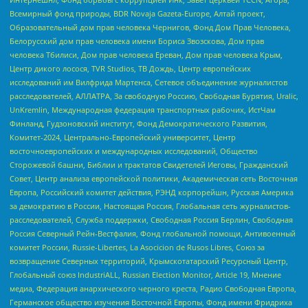
Всемирный фонд природы, BDR Novaja Gazeta-Europe, Алтай проект,
Образовательный дом прав человека Чернигов, Фонд Дом Прав Человека,
Белорусский дом прав человека имени Бориса Звозскова, Дом прав
человека Тбилиси, Дом прав человека Ереван, Дом прав человека Крым,
Центр дикого лосося, TVR Studios, ТВ Дождь, Центр европейских
исследований им Вилфрида Мартенса, Сетевое объединение журналистов
расследователей, АЛЛАТРА, За свободную Россию, Свободная Бурятия, Uralic,
UnKremlin, Международная федерация транспортных рабочих, ИстЧам
Финланд, Гудзоновский институт, Фонд Демократического Развития,
Комитет-2024, Центрально-Европейский университет, Центр
восточноевропейских и международных исследований, Общество
Сторожевой башни, Библии и трактатов Свидетелей Иеговы, Гражданский
Совет, Центр анализа европейской политики, Академическая сеть Восточная
Европа, Российский комитет действия, РЭНД корпорейшн, Русская Америка
за демократию в России, Настоящая Россия, Глобальная сеть журналистов-
расследователей, Служба поддержки, Свободная Россия Берлин, Свободная
Россия Северный Рейн-Вестфалия, Фонд глобальной помощи, Антивоенный
комитет России, Russie-Libertes, La Asocicion de Rusos Libres, Союз за
возвращение Северных территорий, Крымскотатарский Ресурсный Центр,
Глобальный союз IndustriALL, Russian Election Monitor, Article 19, Мнение
медиа, Федерация анархического черного креста, Радио Свободная Европа,
Германское общество изучения Восточной Европы, Фонд имени Фридриха