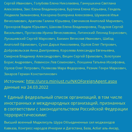
Сергей Иванович, Голубева Елена Николаевна, Ганнушкина Светлана
Алексеевна, Закс Елена Владимировна, Буртина Елена Юрьевна, Гендель
Людмила Залмановна, Кокорина Екатерина Алексеевна, Шуманов Илья
Вячеславович, Арапова Галина Юрьевна, Свечников Анатолий Мариевич,
Прохоров Вадим Юрьевич, Шахова Елена Владимировна, Подузов Сергей
Васильевич, Протасова Ирина Вячеславовна, Литинский Леонид Борисович,
Лукашевский Сергей Маркович, Бахмин Вячеслав Иванович, Шабад
Анатолий Ефимович, Сухих Дарья Николаевна, Орлов Олег Петрович,
Добровольская Анна Дмитриевна, Королева Александра Евгеньевна,
Смирнов Владимир Александрович, Вицин Сергей Ефимович, Золотухин
Борис Андреевич, Левинсон Лев Семенович, Локшина Татьяна Иосифовна,
Орлов Олег Петрович, Полякова Мара Федоровна, Резник Генри Маркович,
Захаров Герман Константинович
Источник:
http://unro.minjust.ru/NKOForeignAgent.aspx
данные на
24.03.2022
* Единый федеральный список организаций, в том числе
иностранных и международных организаций, признанных
в соответствии с законодательством Российской Федерации
террористическими:
Высший военный Маджлисуль Шура Объединенных сил моджахедов
Кавказа, Конгресс народов Ичкерии и Дагестана, База, Асбат аль-Ансар,