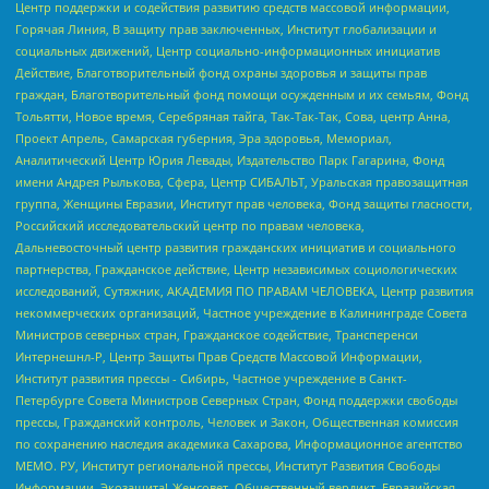
Центр поддержки и содействия развитию средств массовой информации,
Горячая Линия, В защиту прав заключенных, Институт глобализации и
социальных движений, Центр социально-информационных инициатив
Действие, Благотворительный фонд охраны здоровья и защиты прав
граждан, Благотворительный фонд помощи осужденным и их семьям, Фонд
Тольятти, Новое время, Серебряная тайга, Так-Так-Так, Сова, центр Анна,
Проект Апрель, Самарская губерния, Эра здоровья, Мемориал,
Аналитический Центр Юрия Левады, Издательство Парк Гагарина, Фонд
имени Андрея Рылькова, Сфера, Центр СИБАЛЬТ, Уральская правозащитная
группа, Женщины Евразии, Институт прав человека, Фонд защиты гласности,
Российский исследовательский центр по правам человека,
Дальневосточный центр развития гражданских инициатив и социального
партнерства, Гражданское действие, Центр независимых социологических
исследований, Сутяжник, АКАДЕМИЯ ПО ПРАВАМ ЧЕЛОВЕКА, Центр развития
некоммерческих организаций, Частное учреждение в Калининграде Совета
Министров северных стран, Гражданское содействие, Трансперенси
Интернешнл-Р, Центр Защиты Прав Средств Массовой Информации,
Институт развития прессы - Сибирь, Частное учреждение в Санкт-
Петербурге Совета Министров Северных Стран, Фонд поддержки свободы
прессы, Гражданский контроль, Человек и Закон, Общественная комиссия
по сохранению наследия академика Сахарова, Информационное агентство
МЕМО. РУ, Институт региональной прессы, Институт Развития Свободы
Информации, Экозащита!-Женсовет, Общественный вердикт, Евразийская