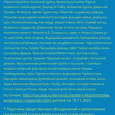
Священная война, Исламская группа, Братья-мусульмане, Партия
исламского освобождения, Лашкар-И-Тайба, Исламская группа, Движение
Талибан, Исламская партия Туркестана, Общество социальных реформ,
Общество возрождения исламского наследия, Дом двух святых, Джунд аш-
Шам, Исламский джихад, Аль-Каида, Имарат Кавказ, АБТО, Правый сектор,
Исламское государство, Джабха аль-Нусра ли-Ахль аш-Шам, Народное
ополчение имени К. Минина и Д. Пожарского, Аджр от Аллаха Субхану уа
Тагьаля SHAM, АУМ Синрике, Муджахеды джамаата Ат-Тавхида Валь-Джихад,
Чистопольский Джамаат, Рохнамо ба суи давлати исломи, Террористическое
сообщество Сеть, Катиба Таухид валь-Джихад, Хайят Тахрир аш-Шам, Ахлю
Сунна Валь Джамаа, National Socialism/White Power, Артподготовка,
Религиозная группа “Джамаат “Красный пахарь”, Колумбайн, Хатлонский
джамаат, Мусульманская религиозная группа п. Кушкуль г. Оренбург,
Крымско-татарский добровольческий батальон имени Номана
Челебиджихана, Азов, Партия исламского возрождения Таджикистана,
Народная самооборона, Дуббайский джамаат, московская ячейка, Батал-
Хаджи Белхороев, Маньяки Культ Убийц, Молодёжь Которая Улыбается,
Легион Свобода России, Айдар, Русский добровольческий корпус
Источник:
http://nac.gov.ru/terroristicheskie-i-ekstremistskie-
organizacii-i-materialy.html
данные на
16.11.2023
* Перечень общественных объединений и религиозных
организаций в отношении которых судом принято