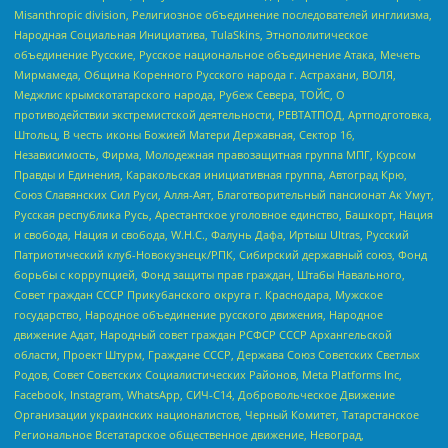
Misanthropic division, Религиозное объединение последователей инглиизма,
Народная Социальная Инициатива, TulaSkins, Этнополитическое
объединение Русские, Русское национальное объединение Атака, Мечеть
Мирмамеда, Община Коренного Русского народа г. Астрахани, ВОЛЯ,
Меджлис крымскотатарского народа, Рубеж Севера, ТОЙС, О
противодействии экстремистской деятельности, РЕВТАТПОД, Артподготовка,
Штольц, В честь иконы Божией Матери Державная, Сектор 16,
Независимость, Фирма, Молодежная правозащитная группа МПГ, Курсом
Правды и Единения, Каракольская инициативная группа, Автоград Крю,
Союз Славянских Сил Руси, Алля-Аят, Благотворительный пансионат Ак Умут,
Русская республика Русь, Арестантское уголовное единство, Башкорт, Нация
и свобода, Нация и свобода, W.H.С., Фалунь Дафа, Иртыш Ultras, Русский
Патриотический клуб-Новокузнецк/РПК, Сибирский державный союз, Фонд
борьбы с коррупцией, Фонд защиты прав граждан, Штабы Навального,
Совет граждан СССР Прикубанского округа г. Краснодара, Мужское
государство, Народное объединение русского движения, Народное
движение Адат, Народный совет граждан РСФСР СССР Архангельской
области, Проект Штурм, Граждане СССР, Держава Союз Советских Светлых
Родов, Совет Советских Социалистических Районов, Meta Platforms Inc,
Facebook, Instagram, WhatsApp, СИЧ-С14, Добровольческое Движение
Организации украинских националистов, Черный Комитет, Татарстанское
Региональное Всетатарское общественное движение, Невоград,