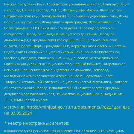
Русская республика Русь, Арестантское уголовное единство, Башкорт, Нация
и свобода, Нация и свобода, W.H.С., Фалунь Дафа, Иртыш Ultras, Русский
Патриотический клуб-Новокузнецк/РПК, Сибирский державный союз, Фонд
борьбы с коррупцией, Фонд защиты прав граждан, Штабы Навального,
Совет граждан СССР Прикубанского округа г. Краснодара, Мужское
государство, Народное объединение русского движения, Народное
движение Адат, Народный совет граждан РСФСР СССР Архангельской
области, Проект Штурм, Граждане СССР, Держава Союз Советских Светлых
Родов, Совет Советских Социалистических Районов, Meta Platforms Inc,
Facebook, Instagram, WhatsApp, СИЧ-С14, Добровольческое Движение
Организации украинских националистов, Черный Комитет, Татарстанское
Региональное Всетатарское общественное движение, Невоград,
Молодежное Демократическое Движение Весна, Верховный Совет
Татарской Автономной Советской Социалистической Республики, Конгресс
ойрат-калмыцкого народа, Исполнительный комитет совета народных
депутатов Красноярского края, Этническое национальное объединение,
ЛГБТ, Я.МЫ Сергей Фургал
Источник:
https://minjust.gov.ru/ru/documents/7822/
данные
на
03.05.2024
* Реестр иностранных агентов:
Калининградская региональная общественная организация "Экозащита!-Женсовет", Фонд содействия защите прав и свобод граждан "Общественный вердикт", Фонд "Институт Развития Свободы Информации", Частное учреждение "Информационное агентство МЕМО. РУ", Региональная общественная организация "Общественная комиссия по сохранению наследия академика Сахарова", Фонд поддержки свободы прессы, Санкт-Петербургская общественная правозащитная организация "Гражданский контроль", Межрегиональная общественная организация "Информационно-просветительский центр "Мемориал", Региональный Фонд "Центр Защиты Прав Средств Массовой Информации", с 05.12.2023 Фонд "Центр Защиты Прав Средств массовой информации", Региональная общественная благотворительная организация помощи беженцам и мигрантам "Гражданское содействие", Негосударственное образовательное учреждение дополнительного профессионального образования (повышение квалификации) специалистов "АКАДЕМИЯ ПО ПРАВАМ ЧЕЛОВЕКА", Свердловская региональная общественная организация "Сутяжник", Автономная некоммерческая организация "Центр независимых социологических исследований", Союз общественных объединений "Российский исследовательский центр по правам человека", Региональное общественное учреждение научно-информационный центр "МЕМОРИАЛ", Некоммерческая организация "Фонд защиты гласности", Автономная некоммерческая организация "Институт прав человека", Городская общественная организация "Екатеринбургское общество "МЕМОРИАЛ", Городская общественная организация "Рязанское историко-просветительское и правозащитное общество "Мемориал" (Рязанский Мемориал), Челябинский региональный орган общественной самодеятельности – женское общественное объединение "Женщины Евразии", Челябинский региональный орган общественной самодеятельности "Уральская правозащитная группа", Фонд содействия защите здоровья и социальной справедливости имени Андрея Рылькова, Автономная Некоммерческая Организация "Аналитический Центр Юрия Левады", Автономная некоммерческая организация социальной поддержки населения "Проект Апрель", Региональная общественная организация помощи женщинам и детям, находящимся в кризисной ситуации "Информационно-методический центр "Анна", Фонд содействия развитию массовых коммуникаций и правовому просвещению "Так-так-Так", Фонд содействия устойчивому развитию "Серебряная тайга", Свердловский региональный общественный фонд социальных проектов "Новое время", "Idel.Реалии", Кавказ.Реалии, Крым.Реалии, Телеканал Настоящее Время, Татаро-башкирская служба Радио Свобода (Azatliq Radiosi), Радио Свободная Европа/Радио Свобода (PCE/PC), "Сибирь.Реалии", "Фактограф", Благотворительный фонд помощи осужденным и их семьям, Автономная некоммерческая организация "Институт глобализации и социальных движений", Фонд "В защиту прав заключенных", Частное учреждение "Центр поддержки и содействия развитию средств массовой информации", Пензенский региональный общественный благотворительный фонд "Гражданский союз", "Север.Реалии", Некоммерческая организация Фонд "Правовая инициатива", Общество с ограниченной ответственностью "Радио Свободная Европа/Радио Свобода", Чешское информационное агентство "MEDIUM-ORIENT", Красноярская региональная общественная организация "Мы против СПИДа", Камалягин Денис Николаевич, Маркелов Сергей Евгеньевич, Пономарев Лев Александрович, Савицкая Людмила Алексеевна, Автономная некоммерческая организация "Центр по работе с проблемой насилия "НАСИЛИЮ.НЕТ", Межрегиональный профессиональный союз работников здравоохранения "Альянс врачей", Юридическое лицо, зарегистрированное в Латвийской Республике, SIA "Medusa Project" (регистрационный номер 40103797863, дата регистрации 10.06.2014), Некоммерческая организация "Фонд по борьбе с коррупцией", Автономная некоммерческая организация "Институт права и публичной политики", Баданин Роман Сергеевич, Гликин Максим Александрович, Железнова Мария Михайловна, Лукьянова Юлия Сергеевна, Маетная Елизавета Витальевна, Маняхин Петр Борисович, Чуракова Ольга Владимировна, Ярош Юлия Петровна, Юридическое лицо "The Insider SIA", зарегистрированное в Риге, Латвийская Республика (дата регистрации 26.06.2015), являющееся администратором доменного имени интернет-издания "The Insider SIA", https://theins.ru, Постернак Алексей Евгеньевич, Рубин Михаил Аркадьевич, Анин Роман Александрович, Юридическое лицо Istories fonds, зарегистрированное в Латвийской Республике (регистрационный номер 50008295751, дата регистрации 24.02.2020), Великовский Дмитрий Александрович, Долинина Ирина Николаевна, Мароховская Алеся Алексеевна, Шлейнов Роман Юрьевич, Шмагун Олеся Валентиновна, Общество с ограниченной ответственностью "Альтаир 2021", Общество с ограниченной ответственностью "Вега 2021", Общество с ограниченной ответственностью "Главный редактор 2021", Общество с ограниченной ответственностью "Ромашки монолит", Важенков Артем Валерьевич, Ивановская областная общественная организация "Центр гендерных исследований", Гурман Юрий Альбертович, Медиапроект "ОВД-Инфо", Егоров Владимир Владимирович, Жилинский Владимир Александрович, Общество с ограниченной ответственностью "ЗП", Иванова София Юрьевна, Карезина Инна Павловна, Кильтау Екатерина Викторовна, Петров Алексей Викторович, Пискунов Сергей Евгеньевич, Смирнов Сергей Сергеевич, Тихонов Михаил Сергеевич, Общество с ограниченной ответственностью "ЖУРНАЛИСТ-ИНОСТРАННЫЙ АГЕНТ", Арапова Галина Юрьевна, Вольтская Татьяна Анатольевна, Американская компания "Mason G.E.S. Anonymous Foundation" (США), являющаяся владельцем интернет-издания https://mnews.world/, Компания "Stichting Bellingcat", зарегистрированная в Нидерландах (дата регистрации 11.07.2018), Захаров Андрей Вячеславович, Клепиковская Екатерина Дмитриевна, Общество с ограниченной ответственностью "МЕМО", Перл Роман Александрович, Симонов Евгений Алексеевич, Соловьева Елена Анатольевна, Сотников Даниил Владимирович, Сурначева Елизавета Дмитриевна, Автономная некоммерческая организация по защите прав человека и информированию населения "Якутия – Наше Мнение", Общество с ограниченной ответственностью "Москоу диджитал медиа", с 26.01.2023 Общество с ограниченной ответственностью "Чайка Белые сады", Ветошкина Валерия Валерьевна, Заговора Максим Александрович, Межрегиональное общественное движение "Российская ЛГБТ - сеть", Оленичев Максим Владимирович, Павлов Иван Юрьевич, Скворцова Елена Сергеевна, Общество с ограниченной ответственностью "Как бы инагент", Кочетков Игорь Викторович, Общество с ограниченной ответственностью "Честные выборы", Еланчик Олег Александрович, Общество с ограниченной ответственностью "Нобелевский призыв", Гималова Регина Эмилевна, Григорьев Андрей Валерьевич, Григорьева Алина Александровна, Ассоциация по содействию защите прав призывников, альтернативнослужащих и военнослужащих "Правозащитная группа "Гражданин.Армия.Право", Хисамова Регина Фаритовна, Автономная некоммерческая организация по реализации социально-правовых программ "Лилит", Дальневосточное общественное движение "Маяк", Санкт-Петербургская ЛГБТ-инициативная группа "Выход", Инициативная группа ЛГБТ+ "Реверс", Алексеев Андрей Викторович, Бекбулатова Таисия Львовна, Беляев Иван Михайлович, Владыкина Елена Сергеевна, Гельман Марат Александрович, Никульшина Вероника Юрьевна, Толоконникова Надежда Андреевна, Шендерович Виктор Анатольевич, Общество с ограниченной ответственностью "Данное сообщение", Общество с ограниченной ответственностью Издательский дом "Новая глава", Айнбиндер Александра Александровна, Московский комьюнити-центр для ЛГБТ+инициатив, Благотворительный фонд развития филантропии, Deutsche Welle (Германия, Kurt-Schumacher-Strasse 3, 53113 Bonn), Борзунова Мария Михайловна, Воробьев Виктор Викторович, Голубева Анна Львовна, Константинова Алла Михайловна, Малкова Ирина Владимировна, Мурадов Мурад Абдулгалимович, Осетинская Елизавета Николаевна, Понасенков Евгений Николаевич, Ганапольский Матвей Юрьевич, Киселев Евгений Алексеевич, Борухович Ирина Григорьевна, Дремин Иван Тимофеевич, Дубровский Дмитрий Викторович, Красноярская региональная общественная организация поддержки и развития альтернативных образовательных технологий и межкультурных коммуникаций "ИНТЕРРА", Маяковская Екатерина Алексеевна, Фейгин Марк Захарович, Филимонов Андрей Викторович, Дзугкоева Регина Николаевна, Доброхотов Роман Александрович, Дудь Юрий Александрович, Елкин Сергей Владимирович, Кругликов Кирилл Игоревич, Сабунаева Мария Леонидовна, Семенов Алексей Владимирович, Шаинян Карен Багратович, Шульман Екатерина Михайловна, Асафьев Артур Валерьевич, Вахштайн Виктор Семенович, Венедиктов Алексей Алексеевич, Лушникова Екатерина Евгеньевна, Волков Леонид Михайлович, Невзоров Александр Глебович, Пархоменко Сергей Борисович, Сироткин Ярослав Николаевич, Кара-Мурза Владимир Владимирович, Баранова Наталья Владимировна, Гозман Леонид Яковлевич, Кагарлицкий Борис Юльевич, Климарев Михаил Валерьевич, Милов Владимир Станиславович, Автономная некоммерческая организация Краснодарский центр современного искусства "Типография", Моргенштерн Алишер Тагирович, Соболь Любовь Эдуардовна, Общество с ограниченной ответственностью "ЛИЗА НОРМ", Каспаров Гарри Кимович, Ходорковский Михаил Борисович, Общество с ограниченной ответственностью "Апрельские тезисы", Данилович Ирина Брониславовна, Кашин Олег Владимирович, Петров Николай Владимирович, Пивоваров Алексей Владимирович, Соколов Михаил Владимирович, Цветкова Юлия Владимировна, Чичваркин Евгений Александрович, Комитет против пыток/Команда против пыток, Общество с ограниченной ответственностью "Первый научный", Общество с ограниченной ответственностью "Вертолет и ко", Белоцерковская Вероника Борисовна, Кац Максим Евгеньевич, Лазарева Татьяна Юрьевна, Шаведдинов Руслан Табризович, Яшин Илья Валерьевич, Общество с ограниченной ответственностью "Иноагент ААВ", Алешковский Дмитрий Петрович, Альбац Евгения Марковна, Быков Дмитрий Львович, Галямина Юлия Евгеньевна, Лойко Сергей Леонидович, Мартынов Кирилл Константинович, Медведев Сергей Александрович, Крашенинников Федор Геннадиевич, Гордеева Катерина Вл