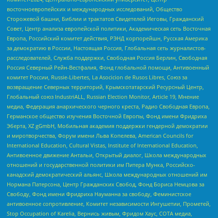
восточноевропейских и международных исследований, Общество
Сторожевой башни, Библии и трактатов Свидетелей Иеговы, Гражданский
Совет, Центр анализа европейской политики, Академическая сеть Восточная
Европа, Российский комитет действия, РЭНД корпорейшн, Русская Америка
за демократию в России, Настоящая Россия, Глобальная сеть журналистов-
расследователей, Служба поддержки, Свободная Россия Берлин, Свободная
Россия Северный Рейн-Вестфалия, Фонд глобальной помощи, Антивоенный
комитет России, Russie-Libertes, La Asocicion de Rusos Libres, Союз за
возвращение Северных территорий, Крымскотатарский Ресурсный Центр,
Глобальный союз IndustriALL, Russian Election Monitor, Article 19, Мнение
медиа, Федерация анархического черного креста, Радио Свободная Европа,
Германское общество изучения Восточной Европы, Фонд имени Фридриха
Эберта, XZ gGmbH, Мобильная академия поддержки гендерной демократии
и миротворчества, Форум имени Льва Копелева, American Councils for
International Education, Cultural Vistas, Institute of International Education,
Антивоенное движение Антальи, Открытый диалог, Школа международных
отношений и государственной политики им Питера Мунка, Российско-
канадский демократический альянс, Школа международных отношений им
Нормана Патерсона, Центр Гражданских Свобод, Фонд Бориса Немцова за
Свободу, Фонд имени Фридриха Науманна за свободу, Феминистское
антивоенное сопротивление, Комитет независимости Ингушетии, Прометей,
Stop Occupation of Karelia, Вернись живым, Фридом Хаус, СОТА медиа,