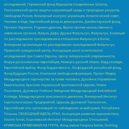
исследований, Германский фонд Маршалла Соединенных Штатов,
Тихоокеанский центр защиты окружающей среды и природных ресурсов,
Свободная Россия, Всемирный конгресс украинцев, Атлантический совет,
Человек в беде, Европейский фонд за демократию, Джеймстаунский фонд,
Прожект Хармони, Родники дракона, Врачи против насильственного
извлечения органов, Фалунь Дафа, Друзья Фалуньгун, Фалуньгун, Коалиция
по расследованию преследования в отношении Фалуньгун в Китае,
Всемирная организация по расследованию преследований Фалуньгун,
Пражский гражданский центр, Ассоциация школ политических
исследований при Совете Европы, Центр либеральной современности,
Форум русскоязычных европейцев, Немецко-русский обмен, Бард колледж,
Европейский выбор, Фонд Ходорковского, Оксфордский российский фонд,
Фонд Будущее России, Компания свободы информации, Проект Медиа,
Международное партнерство за права человека, Духовное Управление
Евангельских Христиан Украинской Христианской Церкви, Новое
Поколение, Духовное Учебное Заведение Международный Библейский
Колледж, Международное христианское движение, Всемирный Институт
Саентологических Предприятий, Церковь Духовной Технологии,
Европейская сеть организаций по наблюдению за выборами, Республика
Польша, СВОБОДНЫЙ ИДЕЛЬ-УРАЛ, Ассоциация развития журналистики,
IStories fonds, Королевский Институт Международных Отношений,
КРИМСЬКА ПРАВОЗАХИСНА ГРУПА, Фонд имени Генриха Бёлля, Stichting