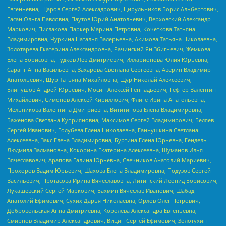
Евгеньевна, Щаров Сергей Алексадрович, Цирульников Борис Альбертович,
Гасан Ольга Павловна, Паутов Юрий Анатольевич, Верховский Александр
Маркович, Пислакова-Паркер Марина Петровна, Кочеткова Татьяна
Владимировна, Чуркина Наталья Валерьевна, Акимова Татьяна Николаевна,
Золотарева Екатерина Александровна, Рачинский Ян Збигневич, Жемкова
Елена Борисовна, Гудков Лев Дмитриевич, Илларионова Юлия Юрьевна,
Саранг Анна Васильевна, Захарова Светлана Сергеевна, Аверин Владимир
Анатольевич, Щур Татьяна Михайловна, Щур Николай Алексеевич,
Блинушов Андрей Юрьевич, Мосин Алексей Геннадьевич, Гефтер Валентин
Михайлович, Симонов Алексей Кириллович, Флиге Ирина Анатольевна,
Мельникова Валентина Дмитриевна, Вититинова Елена Владимировна,
Баженова Светлана Куприяновна, Максимов Сергей Владимирович, Беляев
Сергей Иванович, Голубева Елена Николаевна, Ганнушкина Светлана
Алексеевна, Закс Елена Владимировна, Буртина Елена Юрьевна, Гендель
Людмила Залмановна, Кокорина Екатерина Алексеевна, Шуманов Илья
Вячеславович, Арапова Галина Юрьевна, Свечников Анатолий Мариевич,
Прохоров Вадим Юрьевич, Шахова Елена Владимировна, Подузов Сергей
Васильевич, Протасова Ирина Вячеславовна, Литинский Леонид Борисович,
Лукашевский Сергей Маркович, Бахмин Вячеслав Иванович, Шабад
Анатолий Ефимович, Сухих Дарья Николаевна, Орлов Олег Петрович,
Добровольская Анна Дмитриевна, Королева Александра Евгеньевна,
Смирнов Владимир Александрович, Вицин Сергей Ефимович, Золотухин