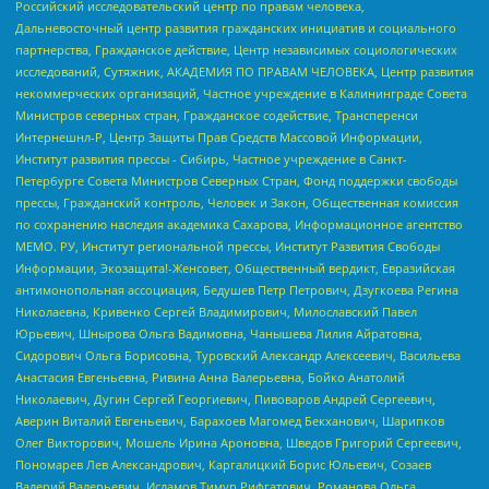
Российский исследовательский центр по правам человека,
Дальневосточный центр развития гражданских инициатив и социального
партнерства, Гражданское действие, Центр независимых социологических
исследований, Сутяжник, АКАДЕМИЯ ПО ПРАВАМ ЧЕЛОВЕКА, Центр развития
некоммерческих организаций, Частное учреждение в Калининграде Совета
Министров северных стран, Гражданское содействие, Трансперенси
Интернешнл-Р, Центр Защиты Прав Средств Массовой Информации,
Институт развития прессы - Сибирь, Частное учреждение в Санкт-
Петербурге Совета Министров Северных Стран, Фонд поддержки свободы
прессы, Гражданский контроль, Человек и Закон, Общественная комиссия
по сохранению наследия академика Сахарова, Информационное агентство
МЕМО. РУ, Институт региональной прессы, Институт Развития Свободы
Информации, Экозащита!-Женсовет, Общественный вердикт, Евразийская
антимонопольная ассоциация, Бедушев Петр Петрович, Дзугкоева Регина
Николаевна, Кривенко Сергей Владимирович, Милославский Павел
Юрьевич, Шнырова Ольга Вадимовна, Чанышева Лилия Айратовна,
Сидорович Ольга Борисовна, Туровский Александр Алексеевич, Васильева
Анастасия Евгеньевна, Ривина Анна Валерьевна, Бойко Анатолий
Николаевич, Дугин Сергей Георгиевич, Пивоваров Андрей Сергеевич,
Аверин Виталий Евгеньевич, Барахоев Магомед Бекханович, Шарипков
Олег Викторович, Мошель Ирина Ароновна, Шведов Григорий Сергеевич,
Пономарев Лев Александрович, Каргалицкий Борис Юльевич, Созаев
Валерий Валерьевич, Исламов Тимур Рифгатович, Романова Ольга