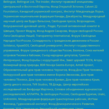
Bellingcat, Bellingcat Ltd, The Insider, Институт правовой инициативы
Центральной и Восточной Европы, Фонд Открытой Эстонии, Calvert 22
Foundation, Канадский украинский конгресс, Институт Макдональда-Лорье,
Украинская национальная федерация Канады, Декабристы, Международный
научный центр им Вудро Вильсона, Свободная пресса, Возрождение,
Всеукраинский духовный центр , Риддл, Русский антивоенный комитет в
Швеции, Проект Медуза, Фонд Андрея Сахарова, Форум свободной России,
Лига Свободных Наций, Transparеncy International, Форум Свободных
Народов ПостРоссии, Солидарность с гражданским движением в России –
Solidarus, КрымSOS, Свободный университет, Институт государственного
управления, Форум гражданского общества Россия, Беллона, Союз жителей
островов Тисима и Хабомаи, Съезд народных депутатов, Гринпис
Интернешнл, Фонд борьбы с коррупцией Инк, Завет церквей TCCN, Агора,
Всемирный фонд природы, BDR Novaja Gazeta-Europe, Алтай проект,
Образовательный дом прав человека Чернигов, Фонд Дом Прав Человека,
Белорусский дом прав человека имени Бориса Звозскова, Дом прав
человека Тбилиси, Дом прав человека Ереван, Дом прав человека Крым,
Центр дикого лосося, TVR Studios, ТВ Дождь, Центр европейских
исследований им Вилфрида Мартенса, Сетевое объединение журналистов
расследователей, АЛЛАТРА, За свободную Россию, Свободная Бурятия, Uralic,
UnKremlin, Международная федерация транспортных рабочих, ИстЧам
Финланд, Гудзоновский институт, Фонд Демократического Развития,
Комитет-2024, Центрально-Европейский университет, Центр