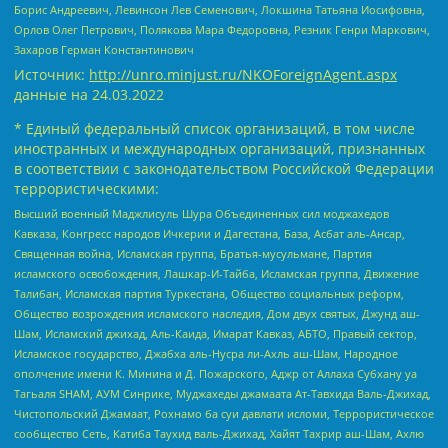
Борис Андреевич, Левинсон Лев Семенович, Локшина Татьяна Иосифовна,
Орлов Олег Петрович, Полякова Мара Федоровна, Резник Генри Маркович,
Захаров Герман Константинович
Источник:
http://unro.minjust.ru/NKOForeignAgent.aspx
данные на
24.03.2022
* Единый федеральный список организаций, в том числе
иностранных и международных организаций, признанных
в соответствии с законодательством Российской Федерации
террористическими:
Высший военный Маджлисуль Шура Объединенных сил моджахедов
Кавказа, Конгресс народов Ичкерии и Дагестана, База, Асбат аль-Ансар,
Священная война, Исламская группа, Братья-мусульмане, Партия
исламского освобождения, Лашкар-И-Тайба, Исламская группа, Движение
Талибан, Исламская партия Туркестана, Общество социальных реформ,
Общество возрождения исламского наследия, Дом двух святых, Джунд аш-
Шам, Исламский джихад, Аль-Каида, Имарат Кавказ, АБТО, Правый сектор,
Исламское государство, Джабха аль-Нусра ли-Ахль аш-Шам, Народное
ополчение имени К. Минина и Д. Пожарского, Аджр от Аллаха Субхану уа
Тагьаля SHAM, АУМ Синрике, Муджахеды джамаата Ат-Тавхида Валь-Джихад,
Чистопольский Джамаат, Рохнамо ба суи давлати исломи, Террористическое
сообщество Сеть, Катиба Таухид валь-Джихад, Хайят Тахрир аш-Шам, Ахлю