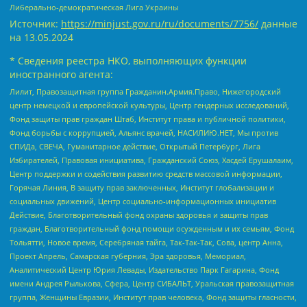
Либерально-демократическая Лига Украины
Источник:
https://minjust.gov.ru/ru/documents/7756/
данные
на
13.05.2024
* Сведения реестра НКО, выполняющих функции
иностранного агента:
Лилит, Правозащитная группа Гражданин.Армия.Право, Нижегородский
центр немецкой и европейской культуры, Центр гендерных исследований,
Фонд защиты прав граждан Штаб, Институт права и публичной политики,
Фонд борьбы с коррупцией, Альянс врачей, НАСИЛИЮ.НЕТ, Мы против
СПИДа, СВЕЧА, Гуманитарное действие, Открытый Петербург, Лига
Избирателей, Правовая инициатива, Гражданский Союз, Хасдей Ерушалаим,
Центр поддержки и содействия развитию средств массовой информации,
Горячая Линия, В защиту прав заключенных, Институт глобализации и
социальных движений, Центр социально-информационных инициатив
Действие, Благотворительный фонд охраны здоровья и защиты прав
граждан, Благотворительный фонд помощи осужденным и их семьям, Фонд
Тольятти, Новое время, Серебряная тайга, Так-Так-Так, Сова, центр Анна,
Проект Апрель, Самарская губерния, Эра здоровья, Мемориал,
Аналитический Центр Юрия Левады, Издательство Парк Гагарина, Фонд
имени Андрея Рылькова, Сфера, Центр СИБАЛЬТ, Уральская правозащитная
группа, Женщины Евразии, Институт прав человека, Фонд защиты гласности,