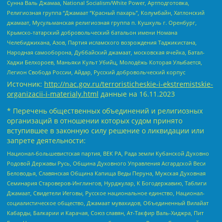
Сунна Валь Джамаа, National Socialism/White Power, Артподготовка,
Религиозная группа “Джамаат “Красный пахарь”, Колумбайн, Хатлонский
джамаат, Мусульманская религиозная группа п. Кушкуль г. Оренбург,
Крымско-татарский добровольческий батальон имени Номана
Челебиджихана, Азов, Партия исламского возрождения Таджикистана,
Народная самооборона, Дуббайский джамаат, московская ячейка, Батал-
Хаджи Белхороев, Маньяки Культ Убийц, Молодёжь Которая Улыбается,
Легион Свобода России, Айдар, Русский добровольческий корпус
Источник:
http://nac.gov.ru/terroristicheskie-i-ekstremistskie-
organizacii-i-materialy.html
данные на
16.11.2023
* Перечень общественных объединений и религиозных
организаций в отношении которых судом принято
вступившее в законную силу решение о ликвидации или
запрете деятельности:
Национал-большевистская партия, ВЕК РА, Рада земли Кубанской Духовно
Родовой Державы Русь, Община Духовного Управления Асгардской Веси
Беловодья, Славянская Община Капища Веды Перуна, Мужская Духовная
Семинария Староверов-Инглингов, Нурджулар, К Богодержавию, Таблиги
Джамаат, Свидетели Иеговы, Русское национальное единство, Национал-
социалистическое общество, Джамаат мувахидов, Объединенный Вилайат
Кабарды, Балкарии и Карачая, Союз славян, Ат-Такфир Валь-Хиджра, Пит