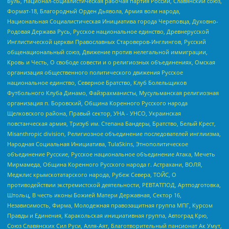
Буль, Национал-социалистическая рабочая партия России, Славянский союз,
Формат-18, Благородный Орден Дьявола, Армия воли народа,
Национальная Социалистическая Инициатива города Череповца, Духовно-
Родовая Держава Русь, Русское национальное единство, Древнерусской
Инглистической церкви Православных Староверов-Инглингов, Русский
общенациональный союз, Движение против нелегальной иммиграции,
Кровь и Честь, О свободе совести и о религиозных объединениях, Омская
организация общественного политического движения Русское
национальное единство, Северное Братство, Клуб Болельщиков
Футбольного Клуба Динамо, Файзрахманисты, Мусульманская религиозная
организация п. Боровский, Община Коренного Русского народа
Щелковского района, Правый сектор, УНА - УНСО, Украинская
повстанческая армия, Тризуб им. Степана Бандеры, Братство, Белый Крест,
Misanthropic division, Религиозное объединение последователей инглиизма,
Народная Социальная Инициатива, TulaSkins, Этнополитическое
объединение Русские, Русское национальное объединение Атака, Мечеть
Мирмамеда, Община Коренного Русского народа г. Астрахани, ВОЛЯ,
Меджлис крымскотатарского народа, Рубеж Севера, ТОЙС, О
противодействии экстремистской деятельности, РЕВТАТПОД, Артподготовка,
Штольц, В честь иконы Божией Матери Державная, Сектор 16,
Независимость, Фирма, Молодежная правозащитная группа МПГ, Курсом
Правды и Единения, Каракольская инициативная группа, Автоград Крю,
Союз Славянских Сил Руси, Алля-Аят, Благотворительный пансионат Ак Умут,