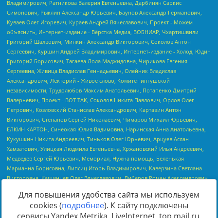
Для повышения удобства сайта мы используем
cookies (
подробнее
). К сайту подключены
сервисы Yandex.Metrika, LiveInternet, top.mail.ru,