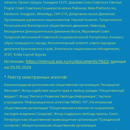
области, Проект Штурм, Граждане СССР, Держава Союз Советских Светлых
Родов, Совет Советских Социалистических Районов, Meta Platforms Inc,
Facebook, Instagram, WhatsApp, СИЧ-С14, Добровольческое Движение
Организации украинских националистов, Черный Комитет, Татарстанское
Региональное Всетатарское общественное движение, Невоград,
Молодежное Демократическое Движение Весна, Верховный Совет
Татарской Автономной Советской Социалистической Республики, Конгресс
ойрат-калмыцкого народа, Исполнительный комитет совета народных
депутатов Красноярского края, Этническое национальное объединение,
ЛГБТ, Я.МЫ Сергей Фургал
Источник:
https://minjust.gov.ru/ru/documents/7822/
данные
на
03.05.2024
* Реестр иностранных агентов:
Калининградская региональная общественная организация "Экозащита!-Женсовет", Фонд содействия защите прав и свобод граждан "Общественный вердикт", Фонд "Институт Развития Свободы Информации", Частное учреждение "Информационное агентство МЕМО. РУ", Региональная общественная организация "Общественная комиссия по сохранению наследия академика Сахарова", Фонд поддержки свободы прессы, Санкт-Петербургская общественная правозащитная организация "Гражданский контроль", Межрегиональная общественная организация "Информационно-просветительский центр "Мемориал", Региональный Фонд "Центр Защиты Прав Средств Массовой Информации", с 05.12.2023 Фонд "Центр Защиты Прав Средств массовой информации", Региональная общественная благотворительная организация помощи беженцам и мигрантам "Гражданское содействие", Негосударственное образовательное учреждение дополнительного профессионального образования (повышение квалификации) специалистов "АКАДЕМИЯ ПО ПРАВАМ ЧЕЛОВЕКА", Свердловская региональная общественная организация "Сутяжник", Автономная некоммерческая организация "Центр независимых социологических исследований", Союз общественных объединений "Российский исследовательский центр по правам человека", Региональное общественное учреждение научно-информационный центр "МЕМОРИАЛ", Некоммерческая организация "Фонд защиты гласности", Автономная некоммерческая организация "Институт прав человека", Городская общественная организация "Екатеринбургское общество "МЕМОРИАЛ", Городская общественная организация "Рязанское историко-просветительское и правозащитное общество "Мемориал" (Рязанский Мемориал), Челябинский региональный орган общественной самодеятельности – женское общественное объединение "Женщины Евразии", Челябинский региональный орган общественной самодеятельности "Уральская правозащитная группа", Фонд содействия защите здоровья и социальной справедливости имени Андрея Рылькова, Автономная Некоммерческая Организация "Аналитический Центр Юрия Левады", Автономная некоммерческая организация социальной поддержки населения "Проект Апрель", Региональная общественная организация помощи женщинам и детям, находящимся в кризисной ситуации "Информационно-методический центр "Анна", Фонд содействия развитию массовых коммуникаций и правовому просвещению "Так-так-Так", Фонд содействия устойчивому развитию "Серебряная тайга", Свердловский региональный общественный фонд социальных проектов "Новое время", "Idel.Реалии", Кавказ.Реалии, Крым.Реалии, Телеканал Настоящее Время, Татаро-башкирская служба Радио Свобода (Azatliq Radiosi), Радио Свободная Европа/Радио Свобода (PCE/PC), "Сибирь.Реалии", "Фактограф", Благотворительный фонд помощи осужденным и их семьям, Автономная некоммерческая организация "Институт глобализации и социальных движений", Фонд "В защиту прав заключенных", Частное учреждение "Центр поддержки и содействия развитию средств массовой информации", Пензенский региональный общественный благотворительный фонд "Гражданский союз", "Север.Реалии", Некоммерческая организация Фонд "Правовая инициатива", Общество с ограниченной ответственностью "Радио Свободная Европа/Радио Свобода", Чешское информационное агентство "MEDIUM-ORIENT", Красноярская региональная общественная организация "Мы против СПИДа", Камалягин Денис Николаевич, Маркелов Сергей Евгеньевич, Пономарев Лев Александрович, Савицкая Людмила Алексеевна, Автономная некоммерческая организация "Центр по работе с проблемой насилия "НАСИЛИЮ.НЕТ", Межрегиональный профессиональный союз работников здравоохранения "Альянс врачей", Юридическое лицо, зарегистрированное в Латвийской Республике, SIA "Medusa Project" (регистрационный номер 40103797863, дата регистрации 10.06.2014), Некоммерческая организация "Фонд по борьбе с коррупцией", Автономная некоммерческая организация "Институт права и публичной политики", Баданин Роман Сергеевич, Гликин Максим Александрович, Железнова Мария Михайловна, Лукьянова Юлия Сергеевна, Маетная Елизавета Витальевна, Маняхин Петр Борисович, Чуракова Ольга Владимировна, Ярош Юлия Петровна, Юридическое лицо "The Insider SIA", зарегистрированное в Риге, Латвийская Республика (дата регистрации 26.06.2015), являющееся администратором доменного имени интернет-издания "The Insider SIA", https://theins.ru, Постернак Алексей Евгеньевич, Рубин Михаил Аркадьевич, Анин Роман Александрович, Юридическое лицо Istories fonds, зарегистрированное в Латвийской Республике (регистрационный номер 50008295751, дата регистрации 24.02.2020), Великовский Дмитрий Александрович, Долинина Ирина Николаевна, Мароховская Алеся Алексеевна, Шлейнов Роман Юрьевич, Шмагун Олеся Валентиновна, Общество с ограниченной ответственностью "Альтаир 2021", Общество с ограниченной ответственностью "Вега 2021", Общество с ограниченной ответственностью "Главный редактор 2021", Общество с ограниченной ответственностью "Ромашки монолит", Важенков Артем Валерьевич, Ивановская областная общественная организация "Центр гендерных исследований", Гурман Юрий Альбертович, Медиапроект "ОВД-Инфо", Егоров Владимир Владимирович, Жилинский Владимир Александрович, Общество с ограниченной ответственностью "ЗП", Иванова София Юрьевна, Карезина Инна Павловна, Кильтау Екатерина Викторовна, Петров Алексей Викторович, Пискунов Сергей Евгеньевич, Смирнов Сергей Сергеевич, Тихонов Михаил Сергеевич, Общество с ограниченной ответственностью "ЖУРНАЛИСТ-ИНОСТРАННЫЙ АГЕНТ", Арапова Галина Юрьевна, Вольтская Татьяна Анатольевна, Американская компания "Mason G.E.S. Anonymous Foundation" (США), являющаяся владельцем интернет-издания https://mnews.world/, Компания "Stichting Bellingcat", зарегистрированная в Нидерландах (дата регистрации 11.07.2018), Захаров Андрей Вячеславович, Клепиковская Екатерина Дмитриевна, Общество с ограниченной ответственностью "МЕМО", Перл Роман Александрович, Симонов Евгений Алексеевич, Соловьева Елена Анатольевна, Сотников Даниил Владимирович, Сурначева Елизавета Дмитриевна, Автономная некоммерческая организация по защите прав человека и информированию населения "Якутия – Наше Мнение", Общество с ограниченной ответственностью "Москоу диджитал медиа", с 26.01.2023 Общество с ограниченной ответственностью "Чайка Белые сады", Ветошкина Валерия Валерьевна, Заговора Максим Александрович, Межрегиональное общественное движение "Российская ЛГБТ - сеть", Оленичев Максим Владимирович, Павлов Иван Юрьевич, Скворцова Елена Сергеевна, Общество с ограниченной ответственностью "Как бы инагент", Кочетков Игорь Викторович, Общество с ограниченной ответственностью "Честные выборы", Еланчик Олег Александрович, Общество с ограниченной ответственностью "Нобелевский призыв", Гималова Регина Эмилевна, Григорьев Андрей Валерьевич, Григорьева Алина Александровна, Ассоциация по содействию защите прав призывников, альтернативнослужащих и военнослужащих "Правозащитная группа "Гражданин.Армия.Право", Хисамова Регина Фаритовна, Автономная некоммерческая организация по реализации социально-правовых программ "Лилит", Дальневосточное общественное движение "Маяк", Санкт-Петербургская ЛГБТ-инициативная группа "Выход", Инициативная группа ЛГБТ+ "Реверс", Алексеев Андрей Викторович, Бекбулатова Таисия Львовна, Беляев Иван Михайлович, Владыкина Елена Сергеевна, Гельман Марат Александрович, Никульшина Вероника Юрьевна, Толоконникова Надежда Андреевна, Шендерович Виктор Анатольевич, Общество с ограниченной ответственностью "Данное сообщение", Общество с ограниченной ответственностью Издательский дом "Новая глава", Айнбиндер Александра Александровна, Московский комьюнити-центр для ЛГБТ+инициатив, Благотворительный фонд развития филантропии, Deutsche Welle (Германия, Kurt-Schumacher-Strasse 3, 53113 Bonn), Борзунова Мария Михайловна, Воробьев Виктор Викторович, Голубева Анна Львовна, Константинова Алла Михайловна, Малкова Ирина Владимировна, Мурадов Мурад Абдулгалимович, Осетинская Елизавета Николаевна, Понасенков Евгений Николаевич, Ганапольский Матвей Юрьевич, Киселев Евгений Алексеевич, Борухович Ирина Григорьевна, Дремин Иван Тимофеевич, Дубровский Дмитрий Викторович, Красноярская региональная общественная организация поддержки и развития альтернативных образовательных технологий и межкультурных коммуникаций "ИНТЕРРА", Маяковская Екатерина Алексеевна, Фейгин Марк Захарович, Филимонов Андрей Викторович, Дзугкоева Регина Николаевна, Доброхотов Роман Александрович, Дудь Юрий Александрович, Елкин Сергей Владимирович, Кругликов Кирилл Игоревич, Сабунаева Мария Леонидовна, Семенов Алексей Владимирович, Шаинян Карен Багратович, Шульман Екатерина Михайловна, Асафьев Артур Валерьевич, Вахштайн Виктор Семенович, Венедиктов Алексей Алексеевич, Лушникова Екатерина Евгеньевна, Волков Леонид Михайлович, Невзоров Александр Глебович, Пархоменко Сергей Борисович, Сироткин Ярослав Николаевич, Кара-Мурза Владимир Владимирович, Баранова Наталья Владимировна, Гозман Леонид Яковлевич, Кагарлицкий Борис Юльевич, Климарев Михаил Валерьевич, Милов Владимир Станиславович, Автономная некоммерческая организация Краснодарский центр современного искусства "Типография", Моргенштерн Алишер Тагирович, Соболь Любовь Эдуардовна, Общество с ограниченной ответственностью "ЛИЗА НОРМ", Каспаров Гарри Кимович, Ходорковский Михаил Борисович, Общество с ограниченной ответственностью "Апрельские тезисы", Данилович Ирина Брониславовна, Кашин Олег Владимирович, Петров Николай Владимирович, Пивоваров Алексей Владимирович, Соколов Михаил Владимирович, Цветкова Юлия Владимировна, Чичваркин Евгений Александрович, Комитет против пыток/Команда против пыток, Общество с ограниченной ответственностью "Первый научный", Общество с ограниченной ответственностью "Вертолет и ко", Белоцерковская Вероника Борисовна, Кац Максим Евгеньевич, Лазарева Татьяна Юрьевна, Шаведдинов Руслан Табризович, Яшин Илья Валерьевич, Общество с ограниченной ответственностью "Иноагент ААВ", Алешковский Дмитрий Петрович, Альбац Евгения Марковна, Быков Дмитрий Львович, Галямина Юлия Евгеньевна, Лойко Сергей Леонидович, Мартынов Кирилл Константинович, Медведев Сергей Александрович, Крашенинников Федор Геннадиевич, Гордеева Катерина Вл