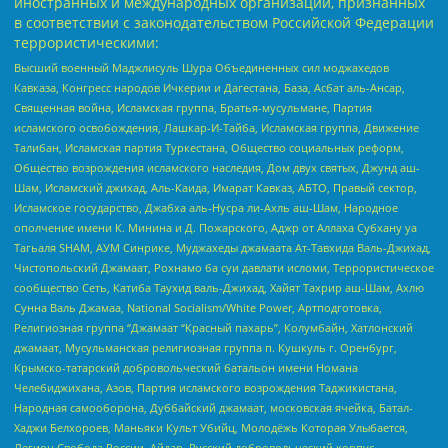
иностранных и международных организаций, признанных
в соответствии с законодательством Российской Федерации
террористическими:
Высший военный Маджлисуль Шура Объединенных сил моджахедов
Кавказа, Конгресс народов Ичкерии и Дагестана, База, Асбат аль-Ансар,
Священная война, Исламская группа, Братья-мусульмане, Партия
исламского освобождения, Лашкар-И-Тайба, Исламская группа, Движение
Талибан, Исламская партия Туркестана, Общество социальных реформ,
Общество возрождения исламского наследия, Дом двух святых, Джунд аш-
Шам, Исламский джихад, Аль-Каида, Имарат Кавказ, АБТО, Правый сектор,
Исламское государство, Джабха аль-Нусра ли-Ахль аш-Шам, Народное
ополчение имени К. Минина и Д. Пожарского, Аджр от Аллаха Субхану уа
Тагьаля SHAM, АУМ Синрике, Муджахеды джамаата Ат-Тавхида Валь-Джихад,
Чистопольский Джамаат, Рохнамо ба суи давлати исломи, Террористическое
сообщество Сеть, Катиба Таухид валь-Джихад, Хайят Тахрир аш-Шам, Ахлю
Сунна Валь Джамаа, National Socialism/White Power, Артподготовка,
Религиозная группа “Джамаат “Красный пахарь”, Колумбайн, Хатлонский
джамаат, Мусульманская религиозная группа п. Кушкуль г. Оренбург,
Крымско-татарский добровольческий батальон имени Номана
Челебиджихана, Азов, Партия исламского возрождения Таджикистана,
Народная самооборона, Дуббайский джамаат, московская ячейка, Батал-
Хаджи Белхороев, Маньяки Культ Убийц, Молодёжь Которая Улыбается,
Легион Свобода России, Айдар, Русский добровольческий корпус