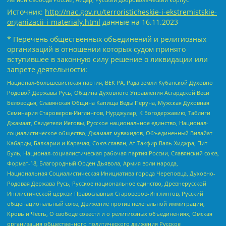
Источник:
http://nac.gov.ru/terroristicheskie-i-ekstremistskie-
organizacii-i-materialy.html
данные на
16.11.2023
* Перечень общественных объединений и религиозных
организаций в отношении которых судом принято
вступившее в законную силу решение о ликвидации или
запрете деятельности:
Национал-большевистская партия, ВЕК РА, Рада земли Кубанской Духовно
Родовой Державы Русь, Община Духовного Управления Асгардской Веси
Беловодья, Славянская Община Капища Веды Перуна, Мужская Духовная
Семинария Староверов-Инглингов, Нурджулар, К Богодержавию, Таблиги
Джамаат, Свидетели Иеговы, Русское национальное единство, Национал-
социалистическое общество, Джамаат мувахидов, Объединенный Вилайат
Кабарды, Балкарии и Карачая, Союз славян, Ат-Такфир Валь-Хиджра, Пит
Буль, Национал-социалистическая рабочая партия России, Славянский союз,
Формат-18, Благородный Орден Дьявола, Армия воли народа,
Национальная Социалистическая Инициатива города Череповца, Духовно-
Родовая Держава Русь, Русское национальное единство, Древнерусской
Инглистической церкви Православных Староверов-Инглингов, Русский
общенациональный союз, Движение против нелегальной иммиграции,
Кровь и Честь, О свободе совести и о религиозных объединениях, Омская
организация общественного политического движения Русское