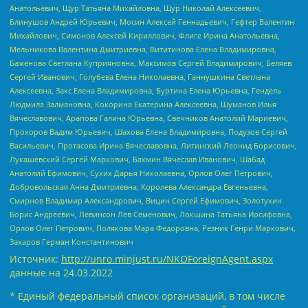
Анатольевич, Щур Татьяна Михайловна, Щур Николай Алексеевич,
Блинушов Андрей Юрьевич, Мосин Алексей Геннадьевич, Гефтер Валентин
Михайлович, Симонов Алексей Кириллович, Флиге Ирина Анатольевна,
Мельникова Валентина Дмитриевна, Вититинова Елена Владимировна,
Баженова Светлана Куприяновна, Максимов Сергей Владимирович, Беляев
Сергей Иванович, Голубева Елена Николаевна, Ганнушкина Светлана
Алексеевна, Закс Елена Владимировна, Буртина Елена Юрьевна, Гендель
Людмила Залмановна, Кокорина Екатерина Алексеевна, Шуманов Илья
Вячеславович, Арапова Галина Юрьевна, Свечников Анатолий Мариевич,
Прохоров Вадим Юрьевич, Шахова Елена Владимировна, Подузов Сергей
Васильевич, Протасова Ирина Вячеславовна, Литинский Леонид Борисович,
Лукашевский Сергей Маркович, Бахмин Вячеслав Иванович, Шабад
Анатолий Ефимович, Сухих Дарья Николаевна, Орлов Олег Петрович,
Добровольская Анна Дмитриевна, Королева Александра Евгеньевна,
Смирнов Владимир Александрович, Вицин Сергей Ефимович, Золотухин
Борис Андреевич, Левинсон Лев Семенович, Локшина Татьяна Иосифовна,
Орлов Олег Петрович, Полякова Мара Федоровна, Резник Генри Маркович,
Захаров Герман Константинович
Источник:
http://unro.minjust.ru/NKOForeignAgent.aspx
данные на
24.03.2022
* Единый федеральный список организаций, в том числе