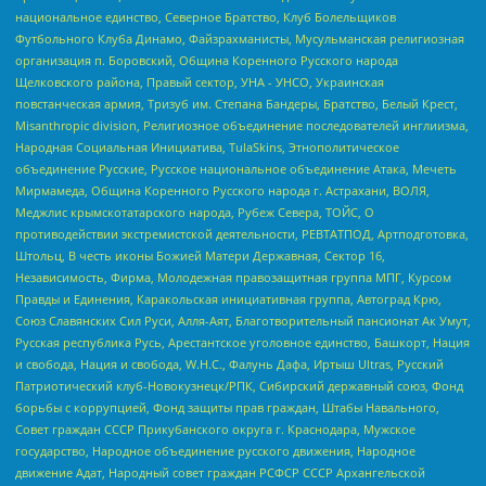
национальное единство, Северное Братство, Клуб Болельщиков
Футбольного Клуба Динамо, Файзрахманисты, Мусульманская религиозная
организация п. Боровский, Община Коренного Русского народа
Щелковского района, Правый сектор, УНА - УНСО, Украинская
повстанческая армия, Тризуб им. Степана Бандеры, Братство, Белый Крест,
Misanthropic division, Религиозное объединение последователей инглиизма,
Народная Социальная Инициатива, TulaSkins, Этнополитическое
объединение Русские, Русское национальное объединение Атака, Мечеть
Мирмамеда, Община Коренного Русского народа г. Астрахани, ВОЛЯ,
Меджлис крымскотатарского народа, Рубеж Севера, ТОЙС, О
противодействии экстремистской деятельности, РЕВТАТПОД, Артподготовка,
Штольц, В честь иконы Божией Матери Державная, Сектор 16,
Независимость, Фирма, Молодежная правозащитная группа МПГ, Курсом
Правды и Единения, Каракольская инициативная группа, Автоград Крю,
Союз Славянских Сил Руси, Алля-Аят, Благотворительный пансионат Ак Умут,
Русская республика Русь, Арестантское уголовное единство, Башкорт, Нация
и свобода, Нация и свобода, W.H.С., Фалунь Дафа, Иртыш Ultras, Русский
Патриотический клуб-Новокузнецк/РПК, Сибирский державный союз, Фонд
борьбы с коррупцией, Фонд защиты прав граждан, Штабы Навального,
Совет граждан СССР Прикубанского округа г. Краснодара, Мужское
государство, Народное объединение русского движения, Народное
движение Адат, Народный совет граждан РСФСР СССР Архангельской