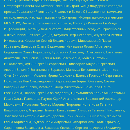
Петербурге Совета Министров Северных Стран, Фонд поддержки свободы
прессы, Гражданский контроль, Человек и Закон, Общественная комиссия
по сохранению наследия академика Сахарова, Информационное агентство
МЕМО. РУ, Институт региональной прессы, Институт Развития Свободы
Информации, Экозащита!-Женсовет, Общественный вердикт, Евразийская
антимонопольная ассоциация, Бедушев Петр Петрович, Дзугкоева Регина
Николаевна, Кривенко Сергей Владимирович, Милославский Павел
Юрьевич, Шнырова Ольга Вадимовна, Чанышева Лилия Айратовна,
Сидорович Ольга Борисовна, Туровский Александр Алексеевич, Васильева
Анастасия Евгеньевна, Ривина Анна Валерьевна, Бойко Анатолий
Николаевич, Дугин Сергей Георгиевич, Пивоваров Андрей Сергеевич,
Аверин Виталий Евгеньевич, Барахоев Магомед Бекханович, Шарипков
Олег Викторович, Мошель Ирина Ароновна, Шведов Григорий Сергеевич,
Пономарев Лев Александрович, Каргалицкий Борис Юльевич, Созаев
Валерий Валерьевич, Исламов Тимур Рифгатович, Романова Ольга
Евгеньевна, Щаров Сергей Алексадрович, Цирульников Борис Альбертович,
Гасан Ольга Павловна, Паутов Юрий Анатольевич, Верховский Александр
Маркович, Пислакова-Паркер Марина Петровна, Кочеткова Татьяна
Владимировна, Чуркина Наталья Валерьевна, Акимова Татьяна Николаевна,
Золотарева Екатерина Александровна, Рачинский Ян Збигневич, Жемкова
Елена Борисовна, Гудков Лев Дмитриевич, Илларионова Юлия Юрьевна,
Саранг Анна Васильевна, Захарова Светлана Сергеевна, Аверин Владимир