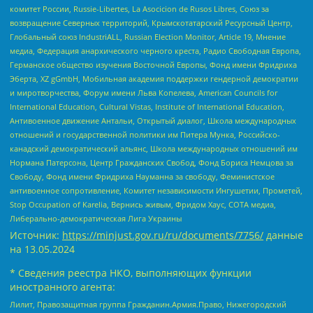
комитет России, Russie-Libertes, La Asocicion de Rusos Libres, Союз за
возвращение Северных территорий, Крымскотатарский Ресурсный Центр,
Глобальный союз IndustriALL, Russian Election Monitor, Article 19, Мнение
медиа, Федерация анархического черного креста, Радио Свободная Европа,
Германское общество изучения Восточной Европы, Фонд имени Фридриха
Эберта, XZ gGmbH, Мобильная академия поддержки гендерной демократии
и миротворчества, Форум имени Льва Копелева, American Councils for
International Education, Cultural Vistas, Institute of International Education,
Антивоенное движение Антальи, Открытый диалог, Школа международных
отношений и государственной политики им Питера Мунка, Российско-
канадский демократический альянс, Школа международных отношений им
Нормана Патерсона, Центр Гражданских Свобод, Фонд Бориса Немцова за
Свободу, Фонд имени Фридриха Науманна за свободу, Феминистское
антивоенное сопротивление, Комитет независимости Ингушетии, Прометей,
Stop Occupation of Karelia, Вернись живым, Фридом Хаус, СОТА медиа,
Либерально-демократическая Лига Украины
Источник:
https://minjust.gov.ru/ru/documents/7756/
данные
на
13.05.2024
* Сведения реестра НКО, выполняющих функции
иностранного агента:
Лилит, Правозащитная группа Гражданин.Армия.Право, Нижегородский