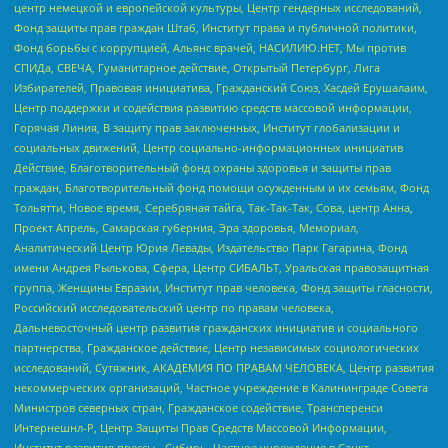
центр немецкой и европейской культуры, Центр гендерных исследований,
Фонд защиты прав граждан Штаб, Институт права и публичной политики,
Фонд борьбы с коррупцией, Альянс врачей, НАСИЛИЮ.НЕТ, Мы против
СПИДа, СВЕЧА, Гуманитарное действие, Открытый Петербург, Лига
Избирателей, Правовая инициатива, Гражданский Союз, Хасдей Ерушалаим,
Центр поддержки и содействия развитию средств массовой информации,
Горячая Линия, В защиту прав заключенных, Институт глобализации и
социальных движений, Центр социально-информационных инициатив
Действие, Благотворительный фонд охраны здоровья и защиты прав
граждан, Благотворительный фонд помощи осужденным и их семьям, Фонд
Тольятти, Новое время, Серебряная тайга, Так-Так-Так, Сова, центр Анна,
Проект Апрель, Самарская губерния, Эра здоровья, Мемориал,
Аналитический Центр Юрия Левады, Издательство Парк Гагарина, Фонд
имени Андрея Рылькова, Сфера, Центр СИБАЛЬТ, Уральская правозащитная
группа, Женщины Евразии, Институт прав человека, Фонд защиты гласности,
Российский исследовательский центр по правам человека,
Дальневосточный центр развития гражданских инициатив и социального
партнерства, Гражданское действие, Центр независимых социологических
исследований, Сутяжник, АКАДЕМИЯ ПО ПРАВАМ ЧЕЛОВЕКА, Центр развития
некоммерческих организаций, Частное учреждение в Калининграде Совета
Министров северных стран, Гражданское содействие, Трансперенси
Интернешнл-Р, Центр Защиты Прав Средств Массовой Информации,
Институт развития прессы - Сибирь, Частное учреждение в Санкт-