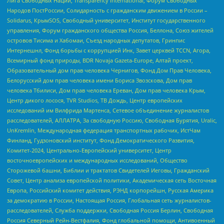
Лига Свободных Наций, Transparеncy International, Форум Свободных
Народов ПостРоссии, Солидарность с гражданским движением в России –
Solidarus, КрымSOS, Свободный университет, Институт государственного
управления, Форум гражданского общества Россия, Беллона, Союз жителей
островов Тисима и Хабомаи, Съезд народных депутатов, Гринпис
Интернешнл, Фонд борьбы с коррупцией Инк, Завет церквей TCCN, Агора,
Всемирный фонд природы, BDR Novaja Gazeta-Europe, Алтай проект,
Образовательный дом прав человека Чернигов, Фонд Дом Прав Человека,
Белорусский дом прав человека имени Бориса Звозскова, Дом прав
человека Тбилиси, Дом прав человека Ереван, Дом прав человека Крым,
Центр дикого лосося, TVR Studios, ТВ Дождь, Центр европейских
исследований им Вилфрида Мартенса, Сетевое объединение журналистов
расследователей, АЛЛАТРА, За свободную Россию, Свободная Бурятия, Uralic,
UnKremlin, Международная федерация транспортных рабочих, ИстЧам
Финланд, Гудзоновский институт, Фонд Демократического Развития,
Комитет-2024, Центрально-Европейский университет, Центр
восточноевропейских и международных исследований, Общество
Сторожевой башни, Библии и трактатов Свидетелей Иеговы, Гражданский
Совет, Центр анализа европейской политики, Академическая сеть Восточная
Европа, Российский комитет действия, РЭНД корпорейшн, Русская Америка
за демократию в России, Настоящая Россия, Глобальная сеть журналистов-
расследователей, Служба поддержки, Свободная Россия Берлин, Свободная
Россия Северный Рейн-Вестфалия, Фонд глобальной помощи, Антивоенный