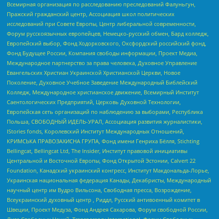
Всемирная организация по расследованию преследований Фалуньгун,
Пражский гражданский центр, Ассоциация школ политических
исследований при Совете Европы, Центр либеральной современности,
Форум русскоязычных европейцев, Немецко-русский обмен, Бард колледж,
Европейский выбор, Фонд Ходорковского, Оксфордский российский фонд,
Фонд Будущее России, Компания свободы информации, Проект Медиа,
Международное партнерство за права человека, Духовное Управление
Евангельских Христиан Украинской Христианской Церкви, Новое
Поколение, Духовное Учебное Заведение Международный Библейский
Колледж, Международное христианское движение, Всемирный Институт
Саентологических Предприятий, Церковь Духовной Технологии,
Европейская сеть организаций по наблюдению за выборами, Республика
Польша, СВОБОДНЫЙ ИДЕЛЬ-УРАЛ, Ассоциация развития журналистики,
IStories fonds, Королевский Институт Международных Отношений,
КРИМСЬКА ПРАВОЗАХИСНА ГРУПА, Фонд имени Генриха Бёлля, Stichting
Bellingcat, Bellingcat Ltd, The Insider, Институт правовой инициативы
Центральной и Восточной Европы, Фонд Открытой Эстонии, Calvert 22
Foundation, Канадский украинский конгресс, Институт Макдональда-Лорье,
Украинская национальная федерация Канады, Декабристы, Международный
научный центр им Вудро Вильсона, Свободная пресса, Возрождение,
Всеукраинский духовный центр , Риддл, Русский антивоенный комитет в
Швеции, Проект Медуза, Фонд Андрея Сахарова, Форум свободной России,