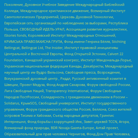
Поколение, Духовное Учебное Заведение Международный Библейский
Колледж, Международное христианское движение, Всемирный Институт
Саентологических Предприятий, Церковь Духовной Технологии,
Европейская сеть организаций по наблюдению за выборами, Республика
Польша, СВОБОДНЫЙ ИДЕЛЬ-УРАЛ, Ассоциация развития журналистики,
IStories fonds, Королевский Институт Международных Отношений,
КРИМСЬКА ПРАВОЗАХИСНА ГРУПА, Фонд имени Генриха Бёлля, Stichting
Bellingcat, Bellingcat Ltd, The Insider, Институт правовой инициативы
Центральной и Восточной Европы, Фонд Открытой Эстонии, Calvert 22
Foundation, Канадский украинский конгресс, Институт Макдональда-Лорье,
Украинская национальная федерация Канады, Декабристы, Международный
научный центр им Вудро Вильсона, Свободная пресса, Возрождение,
Всеукраинский духовный центр , Риддл, Русский антивоенный комитет в
Швеции, Проект Медуза, Фонд Андрея Сахарова, Форум свободной России,
Лига Свободных Наций, Transparеncy International, Форум Свободных
Народов ПостРоссии, Солидарность с гражданским движением в России –
Solidarus, КрымSOS, Свободный университет, Институт государственного
управления, Форум гражданского общества Россия, Беллона, Союз жителей
островов Тисима и Хабомаи, Съезд народных депутатов, Гринпис
Интернешнл, Фонд борьбы с коррупцией Инк, Завет церквей TCCN, Агора,
Всемирный фонд природы, BDR Novaja Gazeta-Europe, Алтай проект,
Образовательный дом прав человека Чернигов, Фонд Дом Прав Человека,