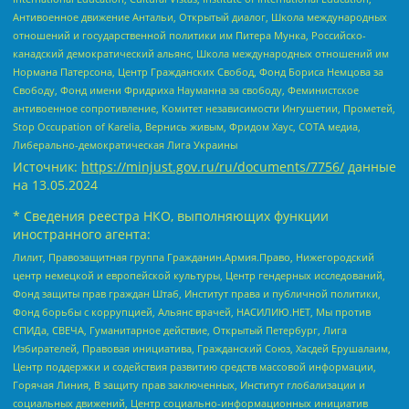
Антивоенное движение Антальи, Открытый диалог, Школа международных
отношений и государственной политики им Питера Мунка, Российско-
канадский демократический альянс, Школа международных отношений им
Нормана Патерсона, Центр Гражданских Свобод, Фонд Бориса Немцова за
Свободу, Фонд имени Фридриха Науманна за свободу, Феминистское
антивоенное сопротивление, Комитет независимости Ингушетии, Прометей,
Stop Occupation of Karelia, Вернись живым, Фридом Хаус, СОТА медиа,
Либерально-демократическая Лига Украины
Источник:
https://minjust.gov.ru/ru/documents/7756/
данные
на
13.05.2024
* Сведения реестра НКО, выполняющих функции
иностранного агента:
Лилит, Правозащитная группа Гражданин.Армия.Право, Нижегородский
центр немецкой и европейской культуры, Центр гендерных исследований,
Фонд защиты прав граждан Штаб, Институт права и публичной политики,
Фонд борьбы с коррупцией, Альянс врачей, НАСИЛИЮ.НЕТ, Мы против
СПИДа, СВЕЧА, Гуманитарное действие, Открытый Петербург, Лига
Избирателей, Правовая инициатива, Гражданский Союз, Хасдей Ерушалаим,
Центр поддержки и содействия развитию средств массовой информации,
Горячая Линия, В защиту прав заключенных, Институт глобализации и
социальных движений, Центр социально-информационных инициатив