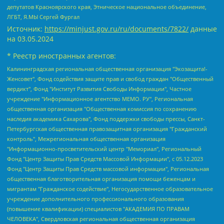
депутатов Красноярского края, Этническое национальное объединение,
ЛГБТ, Я.МЫ Сергей Фургал
Источник:
https://minjust.gov.ru/ru/documents/7822/
данные
на
03.05.2024
* Реестр иностранных агентов:
Калининградская региональная общественная организация "Экозащита!-Женсовет", Фонд содействия защите прав и свобод граждан "Общественный вердикт", Фонд "Институт Развития Свободы Информации", Частное учреждение "Информационное агентство МЕМО. РУ", Региональная общественная организация "Общественная комиссия по сохранению наследия академика Сахарова", Фонд поддержки свободы прессы, Санкт-Петербургская общественная правозащитная организация "Гражданский контроль", Межрегиональная общественная организация "Информационно-просветительский центр "Мемориал", Региональный Фонд "Центр Защиты Прав Средств Массовой Информации", с 05.12.2023 Фонд "Центр Защиты Прав Средств массовой информации", Региональная общественная благотворительная организация помощи беженцам и мигрантам "Гражданское содействие", Негосударственное образовательное учреждение дополнительного профессионального образования (повышение квалификации) специалистов "АКАДЕМИЯ ПО ПРАВАМ ЧЕЛОВЕКА", Свердловская региональная общественная организация "Сутяжник", Автономная некоммерческая организация "Центр независимых социологических исследований", Союз общественных объединений "Российский исследовательский центр по правам человека", Региональное общественное учреждение научно-информационный центр "МЕМОРИАЛ", Некоммерческая организация "Фонд защиты гласности", Автономная некоммерческая организация "Институт прав человека", Городская общественная организация "Екатеринбургское общество "МЕМОРИАЛ", Городская общественная организация "Рязанское историко-просветительское и правозащитное общество "Мемориал" (Рязанский Мемориал), Челябинский региональный орган общественной самодеятельности – женское общественное объединение "Женщины Евразии", Челябинский региональный орган общественной самодеятельности "Уральская правозащитная группа", Фонд содействия защите здоровья и социальной справедливости имени Андрея Рылькова, Автономная Некоммерческая Организация "Аналитический Центр Юрия Левады", Автономная некоммерческая организация социальной поддержки населения "Проект Апрель", Региональная общественная организация помощи женщинам и детям, находящимся в кризисной ситуации "Информационно-методический центр "Анна", Фонд содействия развитию массовых коммуникаций и правовому просвещению "Так-так-Так", Фонд содействия устойчивому развитию "Серебряная тайга", Свердловский региональный общественный фонд социальных проектов "Новое время", "Idel.Реалии", Кавказ.Реалии, Крым.Реалии, Телеканал Настоящее Время, Татаро-башкирская служба Радио Свобода (Azatliq Radiosi), Радио Свободная Европа/Радио Свобода (PCE/PC), "Сибирь.Реалии", "Фактограф", Благотворительный фонд помощи осужденным и их семьям, Автономная некоммерческая организация "Институт глобализации и социальных движений", Фонд "В защиту прав заключенных", Частное учреждение "Центр поддержки и содействия развитию средств массовой информации", Пензенский региональный общественный благотворительный фонд "Гражданский союз", "Север.Реалии", Некоммерческая организация Фонд "Правовая инициатива", Общество с ограниченной ответственностью "Радио Свободная Европа/Радио Свобода", Чешское информационное агентство "MEDIUM-ORIENT", Красноярская региональная общественная организация "Мы против СПИДа", Камалягин Денис Николаевич, Маркелов Сергей Евгеньевич, Пономарев Лев Александрович, Савицкая Людмила Алексеевна, Автономная некоммерческая организация "Центр по работе с проблемой насилия "НАСИЛИЮ.НЕТ", Межрегиональный профессиональный союз работников здравоохранения "Альянс врачей", Юридическое лицо, зарегистрированное в Латвийской Республике, SIA "Medusa Project" (регистрационный номер 40103797863, дата регистрации 10.06.2014), Некоммерческая организация "Фонд по борьбе с коррупцией", Автономная некоммерческая организация "Институт права и публичной политики", Баданин Роман Сергеевич, Гликин Максим Александрович, Железнова Мария Михайловна, Лукьянова Юлия Сергеевна, Маетная Елизавета Витальевна, Маняхин Петр Борисович, Чуракова Ольга Владимировна, Ярош Юлия Петровна, Юридическое лицо "The Insider SIA", зарегистрированное в Риге, Латвийская Республика (дата регистрации 26.06.2015), являющееся администратором доменного имени интернет-издания "The Insider SIA", https://theins.ru, Постернак Алексей Евгеньевич, Рубин Михаил Аркадьевич, Анин Роман Александрович, Юридическое лицо Istories fonds, зарегистрированное в Латвийской Республике (регистрационный номер 50008295751, дата регистрации 24.02.2020), Великовский Дмитрий Александрович, Долинина Ирина Николаевна, Мароховская Алеся Алексеевна, Шлейнов Роман Юрьевич, Шмагун Олеся Валентиновна, Общество с ограниченной ответственностью "Альтаир 2021", Общество с ограниченной ответственностью "Вега 2021", Общество с ограниченной ответственностью "Главный редактор 2021", Общество с ограниченной ответственностью "Ромашки монолит", Важенков Артем Валерьевич, Ивановская областная общественная организация "Центр гендерных исследований", Гурман Юрий Альбертович, Медиапроект "ОВД-Инфо", Егоров Владимир Владимирович, Жилинский Владимир Александрович, Общество с ограниченной ответственностью "ЗП", Иванова София Юрьевна, Карезина Инна Павловна, Кильтау Екатерина Викторовна, Петров Алексей Викторович, Пискунов Сергей Евгеньевич, Смирнов Сергей Сергеевич, Тихонов Михаил Сергеевич, Общество с ограниченной ответственностью "ЖУРНАЛИСТ-ИНОСТРАННЫЙ АГЕНТ", Арапова Галина Юрьевна, Вольтская Татьяна Анатольевна, Американская компания "Mason G.E.S. Anonymous Foundation" (США), являющаяся владельцем интернет-издания https://mnews.world/, Компания "Stichting Bellingcat", зарегистрированная в Нидерландах (дата регистрации 11.07.2018), Захаров Андрей Вячеславович, Клепиковская Екатерина Дмитриевна, Общество с ограниченной ответственностью "МЕМО", Перл Роман Александрович, Симонов Евгений Алексеевич, Соловьева Елена Анатольевна, Сотников Даниил Владимирович, Сурначева Елизавета Дмитриевна, Автономная некоммерческая организация по защите прав человека и информированию населения "Якутия – Наше Мнение", Общество с ограниченной ответственностью "Москоу диджитал медиа", с 26.01.2023 Общество с ограниченной ответственностью "Чайка Белые сады", Ветошкина Валерия Валерьевна, Заговора Максим Александрович, Межрегиональное общественное движение "Российская ЛГБТ - сеть", Оленичев Максим Владимирович, Павлов Иван Юрьевич, Скворцова Елена Сергеевна, Общество с ограниченной ответственностью "Как бы инагент", Кочетков Игорь Викторович, Общество с ограниченной ответственностью "Честные выборы", Еланчик Олег Александрович, Общество с ограниченной ответственностью "Нобелевский призыв", Гималова Регина Эмилевна, Григорьев Андрей Валерьевич, Григорьева Алина Александровна, Ассоциация по содействию защите прав призывников, альтернативнослужащих и военнослужащих "Правозащитная группа "Гражданин.Армия.Право", Хисамова Регина Фаритовна, Автономная некоммерческая организация по реализации социально-правовых программ "Лилит", Дальневосточное общественное движение "Маяк", Санкт-Петербургская ЛГБТ-инициативная группа "Выход", Инициативная группа ЛГБТ+ "Реверс", Алексеев Андрей Викторович, Бекбулатова Таисия Львовна, Беляев Иван Михайлович, Владыкина Елена Сергеевна, Гельман Марат Александрович, Никульшина Вероника Юрьевна, Толоконникова Надежда Андреевна, Шендерович Виктор Анатольевич, Общество с ограниченной ответственностью "Данное сообщение", Общество с ограниченной ответственностью Издательский дом "Новая глава", Айнбиндер Александра Александровна, Московский комьюнити-центр для ЛГБТ+инициатив, Благотворительный фонд развития филантропии, Deutsche Welle (Германия, Kurt-Schumacher-Strasse 3, 53113 Bonn), Борзунова Мария Михайловна, Воробьев Виктор Викторович, Голубева Анна Львовна, Константинова Алла Михайловна, Малкова Ирина Владимировна, Мурадов Мурад Абдулгалимович, Осетинская Елизавета Николаевна, Понасенков Евгений Николаевич, Ганапольский Матвей Юрьевич, Киселев Евгений Алексеевич, Борухович Ирина Григорьевна, Дремин Иван Тимофеевич, Дубровский Дмитрий Викторович, Красноярская региональная общественная организация поддержки и развития альтернативных образовательных технологий и межкультурных коммуникаций "ИНТЕРРА", Маяковская Екатерина Алексеевна, Фейгин Марк Захарович, Филимонов Андрей Викторович, Дзугкоева Регина Николаевна, Доброхотов Роман Александрович, Дудь Юрий Александрович, Елкин Сергей Владимирович, Кругликов Кирилл Игоревич, Сабунаева Мария Леонидовна, Семенов Алексей Владимирович, Шаинян Карен Багратович, Шульман Екатерина Михайловна, Асафьев Артур Валерьевич, Вахштайн Виктор Семенович, Венедиктов Алексей Алексеевич, Лушникова Екатерина Евгеньевна, Волков Леонид Михайлович, Невзоров Александр Глебович, Пархоменко Сергей Борисович, Сироткин Ярослав Николаевич, Кара-Мурза Владимир Владимирович, Баранова Наталья Владимировна, Гозман Леонид Яковлевич, Кагарлицкий Борис Юльевич, Климарев Михаил Валерьевич, Милов Владимир Станиславович, Автономная некоммерческая организация Краснодарский центр современного искусства "Типография", Моргенштерн Алишер Тагирович, Соболь Любовь Эдуардовна, Общество с ограниченной ответственностью "ЛИЗА НОРМ", Каспаров Гарри Кимович, Ходорковский Михаил Борисович, Общество с ограниченной ответственностью "Апрельские тезисы", Данилович Ирина Брониславовна, Кашин Олег Владимирович, Петров Николай Владимирович, Пивоваров Алексей Владимирович, Соколов Михаил Владимирович, Цветкова Юлия Владимировна, Чичваркин Евгений Александрович, Комитет против пыток/Команда против пыток, Общество с ограниченной ответственностью "Первый научный", Общество с ограниченной ответственностью "Вертолет и ко", Белоцерковская Вероника Борисовна, Кац Максим Евгеньевич, Лазарева Татьяна Юрьевна, Шаведдинов Руслан Табризович, Яшин Илья Валерьевич, Общество с ограниченной ответственностью "Иноагент ААВ", Алешковский Дмитрий Петрович, Альбац Евгения Марковна, Быков Дмитрий Львович, Галямина Юлия Евгеньевна, Лойко Сергей Леонидович, Мартынов Кирилл Константинович, Медведев Сергей Александрович, Крашенинников Федор Геннадиевич, Гордеева Катерина Вл