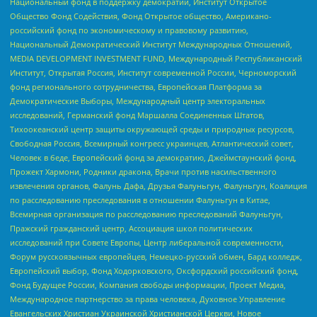
Национальный фонд в поддержку демократии, Институт Открытое
Общество Фонд Содействия, Фонд Открытое общество, Американо-
российский фонд по экономическому и правовому развитию,
Национальный Демократический Институт Международных Отношений,
MEDIA DEVELOPMENT INVESTMENT FUND, Международный Республиканский
Институт, Открытая Россия, Институт современной России, Черноморский
фонд регионального сотрудничества, Европейская Платформа за
Демократические Выборы, Международный центр электоральных
исследований, Германский фонд Маршалла Соединенных Штатов,
Тихоокеанский центр защиты окружающей среды и природных ресурсов,
Свободная Россия, Всемирный конгресс украинцев, Атлантический совет,
Человек в беде, Европейский фонд за демократию, Джеймстаунский фонд,
Прожект Хармони, Родники дракона, Врачи против насильственного
извлечения органов, Фалунь Дафа, Друзья Фалуньгун, Фалуньгун, Коалиция
по расследованию преследования в отношении Фалуньгун в Китае,
Всемирная организация по расследованию преследований Фалуньгун,
Пражский гражданский центр, Ассоциация школ политических
исследований при Совете Европы, Центр либеральной современности,
Форум русскоязычных европейцев, Немецко-русский обмен, Бард колледж,
Европейский выбор, Фонд Ходорковского, Оксфордский российский фонд,
Фонд Будущее России, Компания свободы информации, Проект Медиа,
Международное партнерство за права человека, Духовное Управление
Евангельских Христиан Украинской Христианской Церкви, Новое