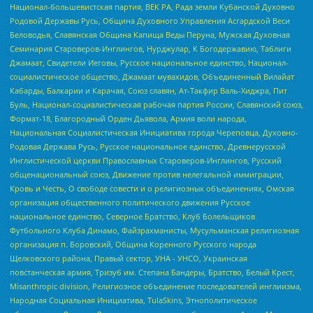
Национал-большевистская партия, ВЕК РА, Рада земли Кубанской Духовно
Родовой Державы Русь, Община Духовного Управления Асгардской Веси
Беловодья, Славянская Община Капища Веды Перуна, Мужская Духовная
Семинария Староверов-Инглингов, Нурджулар, К Богодержавию, Таблиги
Джамаат, Свидетели Иеговы, Русское национальное единство, Национал-
социалистическое общество, Джамаат мувахидов, Объединенный Вилайат
Кабарды, Балкарии и Карачая, Союз славян, Ат-Такфир Валь-Хиджра, Пит
Буль, Национал-социалистическая рабочая партия России, Славянский союз,
Формат-18, Благородный Орден Дьявола, Армия воли народа,
Национальная Социалистическая Инициатива города Череповца, Духовно-
Родовая Держава Русь, Русское национальное единство, Древнерусской
Инглистической церкви Православных Староверов-Инглингов, Русский
общенациональный союз, Движение против нелегальной иммиграции,
Кровь и Честь, О свободе совести и о религиозных объединениях, Омская
организация общественного политического движения Русское
национальное единство, Северное Братство, Клуб Болельщиков
Футбольного Клуба Динамо, Файзрахманисты, Мусульманская религиозная
организация п. Боровский, Община Коренного Русского народа
Щелковского района, Правый сектор, УНА - УНСО, Украинская
повстанческая армия, Тризуб им. Степана Бандеры, Братство, Белый Крест,
Misanthropic division, Религиозное объединение последователей инглиизма,
Народная Социальная Инициатива, TulaSkins, Этнополитическое