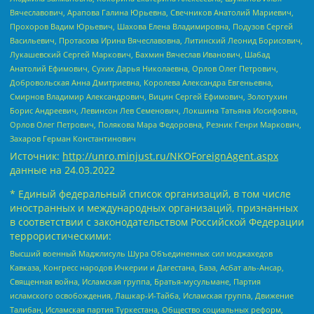
Вячеславович, Арапова Галина Юрьевна, Свечников Анатолий Мариевич,
Прохоров Вадим Юрьевич, Шахова Елена Владимировна, Подузов Сергей
Васильевич, Протасова Ирина Вячеславовна, Литинский Леонид Борисович,
Лукашевский Сергей Маркович, Бахмин Вячеслав Иванович, Шабад
Анатолий Ефимович, Сухих Дарья Николаевна, Орлов Олег Петрович,
Добровольская Анна Дмитриевна, Королева Александра Евгеньевна,
Смирнов Владимир Александрович, Вицин Сергей Ефимович, Золотухин
Борис Андреевич, Левинсон Лев Семенович, Локшина Татьяна Иосифовна,
Орлов Олег Петрович, Полякова Мара Федоровна, Резник Генри Маркович,
Захаров Герман Константинович
Источник:
http://unro.minjust.ru/NKOForeignAgent.aspx
данные на
24.03.2022
* Единый федеральный список организаций, в том числе
иностранных и международных организаций, признанных
в соответствии с законодательством Российской Федерации
террористическими:
Высший военный Маджлисуль Шура Объединенных сил моджахедов
Кавказа, Конгресс народов Ичкерии и Дагестана, База, Асбат аль-Ансар,
Священная война, Исламская группа, Братья-мусульмане, Партия
исламского освобождения, Лашкар-И-Тайба, Исламская группа, Движение
Талибан, Исламская партия Туркестана, Общество социальных реформ,