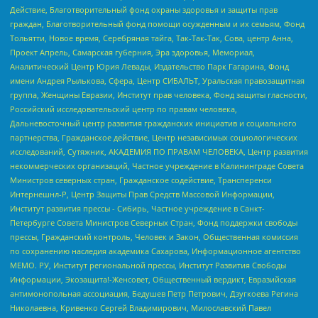
Действие, Благотворительный фонд охраны здоровья и защиты прав
граждан, Благотворительный фонд помощи осужденным и их семьям, Фонд
Тольятти, Новое время, Серебряная тайга, Так-Так-Так, Сова, центр Анна,
Проект Апрель, Самарская губерния, Эра здоровья, Мемориал,
Аналитический Центр Юрия Левады, Издательство Парк Гагарина, Фонд
имени Андрея Рылькова, Сфера, Центр СИБАЛЬТ, Уральская правозащитная
группа, Женщины Евразии, Институт прав человека, Фонд защиты гласности,
Российский исследовательский центр по правам человека,
Дальневосточный центр развития гражданских инициатив и социального
партнерства, Гражданское действие, Центр независимых социологических
исследований, Сутяжник, АКАДЕМИЯ ПО ПРАВАМ ЧЕЛОВЕКА, Центр развития
некоммерческих организаций, Частное учреждение в Калининграде Совета
Министров северных стран, Гражданское содействие, Трансперенси
Интернешнл-Р, Центр Защиты Прав Средств Массовой Информации,
Институт развития прессы - Сибирь, Частное учреждение в Санкт-
Петербурге Совета Министров Северных Стран, Фонд поддержки свободы
прессы, Гражданский контроль, Человек и Закон, Общественная комиссия
по сохранению наследия академика Сахарова, Информационное агентство
МЕМО. РУ, Институт региональной прессы, Институт Развития Свободы
Информации, Экозащита!-Женсовет, Общественный вердикт, Евразийская
антимонопольная ассоциация, Бедушев Петр Петрович, Дзугкоева Регина
Николаевна, Кривенко Сергей Владимирович, Милославский Павел