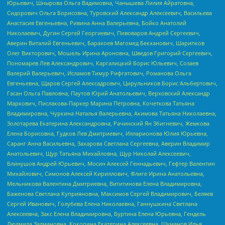
Юрьевич, Шнырова Ольга Вадимовна, Чанышева Лилия Айратовна,
Сидорович Ольга Борисовна, Туровский Александр Алексеевич, Васильева
Анастасия Евгеньевна, Ривина Анна Валерьевна, Бойко Анатолий
Николаевич, Дугин Сергей Георгиевич, Пивоваров Андрей Сергеевич,
Аверин Виталий Евгеньевич, Барахоев Магомед Бекханович, Шарипков
Олег Викторович, Мошель Ирина Ароновна, Шведов Григорий Сергеевич,
Пономарев Лев Александрович, Каргалицкий Борис Юльевич, Созаев
Валерий Валерьевич, Исламов Тимур Рифгатович, Романова Ольга
Евгеньевна, Щаров Сергей Алексадрович, Цирульников Борис Альбертович,
Гасан Ольга Павловна, Паутов Юрий Анатольевич, Верховский Александр
Маркович, Пислакова-Паркер Марина Петровна, Кочеткова Татьяна
Владимировна, Чуркина Наталья Валерьевна, Акимова Татьяна Николаевна,
Золотарева Екатерина Александровна, Рачинский Ян Збигневич, Жемкова
Елена Борисовна, Гудков Лев Дмитриевич, Илларионова Юлия Юрьевна,
Саранг Анна Васильевна, Захарова Светлана Сергеевна, Аверин Владимир
Анатольевич, Щур Татьяна Михайловна, Щур Николай Алексеевич,
Блинушов Андрей Юрьевич, Мосин Алексей Геннадьевич, Гефтер Валентин
Михайлович, Симонов Алексей Кириллович, Флиге Ирина Анатольевна,
Мельникова Валентина Дмитриевна, Вититинова Елена Владимировна,
Баженова Светлана Куприяновна, Максимов Сергей Владимирович, Беляев
Сергей Иванович, Голубева Елена Николаевна, Ганнушкина Светлана
Алексеевна, Закс Елена Владимировна, Буртина Елена Юрьевна, Гендель
Людмила Залмановна, Кокорина Екатерина Алексеевна, Шуманов Илья