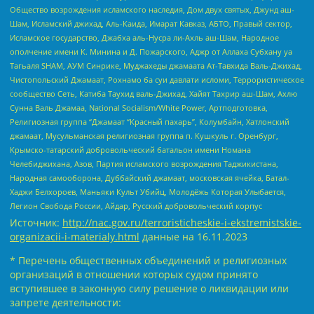
Общество возрождения исламского наследия, Дом двух святых, Джунд аш-
Шам, Исламский джихад, Аль-Каида, Имарат Кавказ, АБТО, Правый сектор,
Исламское государство, Джабха аль-Нусра ли-Ахль аш-Шам, Народное
ополчение имени К. Минина и Д. Пожарского, Аджр от Аллаха Субхану уа
Тагьаля SHAM, АУМ Синрике, Муджахеды джамаата Ат-Тавхида Валь-Джихад,
Чистопольский Джамаат, Рохнамо ба суи давлати исломи, Террористическое
сообщество Сеть, Катиба Таухид валь-Джихад, Хайят Тахрир аш-Шам, Ахлю
Сунна Валь Джамаа, National Socialism/White Power, Артподготовка,
Религиозная группа “Джамаат “Красный пахарь”, Колумбайн, Хатлонский
джамаат, Мусульманская религиозная группа п. Кушкуль г. Оренбург,
Крымско-татарский добровольческий батальон имени Номана
Челебиджихана, Азов, Партия исламского возрождения Таджикистана,
Народная самооборона, Дуббайский джамаат, московская ячейка, Батал-
Хаджи Белхороев, Маньяки Культ Убийц, Молодёжь Которая Улыбается,
Легион Свобода России, Айдар, Русский добровольческий корпус
Источник:
http://nac.gov.ru/terroristicheskie-i-ekstremistskie-
organizacii-i-materialy.html
данные на
16.11.2023
* Перечень общественных объединений и религиозных
организаций в отношении которых судом принято
вступившее в законную силу решение о ликвидации или
запрете деятельности: