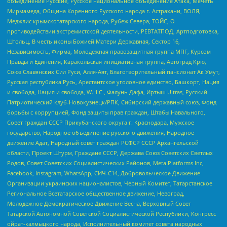
объединение Русские, Русское национальное объединение Атака, Мечеть
Мирмамеда, Община Коренного Русского народа г. Астрахани, ВОЛЯ,
Меджлис крымскотатарского народа, Рубеж Севера, ТОЙС, О
противодействии экстремистской деятельности, РЕВТАТПОД, Артподготовка,
Штольц, В честь иконы Божией Матери Державная, Сектор 16,
Независимость, Фирма, Молодежная правозащитная группа МПГ, Курсом
Правды и Единения, Каракольская инициативная группа, Автоград Крю,
Союз Славянских Сил Руси, Алля-Аят, Благотворительный пансионат Ак Умут,
Русская республика Русь, Арестантское уголовное единство, Башкорт, Нация
и свобода, Нация и свобода, W.H.С., Фалунь Дафа, Иртыш Ultras, Русский
Патриотический клуб-Новокузнецк/РПК, Сибирский державный союз, Фонд
борьбы с коррупцией, Фонд защиты прав граждан, Штабы Навального,
Совет граждан СССР Прикубанского округа г. Краснодара, Мужское
государство, Народное объединение русского движения, Народное
движение Адат, Народный совет граждан РСФСР СССР Архангельской
области, Проект Штурм, Граждане СССР, Держава Союз Советских Светлых
Родов, Совет Советских Социалистических Районов, Meta Platforms Inc,
Facebook, Instagram, WhatsApp, СИЧ-С14, Добровольческое Движение
Организации украинских националистов, Черный Комитет, Татарстанское
Региональное Всетатарское общественное движение, Невоград,
Молодежное Демократическое Движение Весна, Верховный Совет
Татарской Автономной Советской Социалистической Республики, Конгресс
ойрат-калмыцкого народа, Исполнительный комитет совета народных