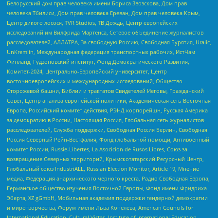
Белорусский дом прав человека имени Бориса Звозскова, Дом прав
человека Тбилиси, Дом прав человека Ереван, Дом прав человека Крым,
Центр дикого лосося, TVR Studios, ТВ Дождь, Центр европейских
исследований им Вилфрида Мартенса, Сетевое объединение журналистов
расследователей, АЛЛАТРА, За свободную Россию, Свободная Бурятия, Uralic,
UnKremlin, Международная федерация транспортных рабочих, ИстЧам
Финланд, Гудзоновский институт, Фонд Демократического Развития,
Комитет-2024, Центрально-Европейский университет, Центр
восточноевропейских и международных исследований, Общество
Сторожевой башни, Библии и трактатов Свидетелей Иеговы, Гражданский
Совет, Центр анализа европейской политики, Академическая сеть Восточная
Европа, Российский комитет действия, РЭНД корпорейшн, Русская Америка
за демократию в России, Настоящая Россия, Глобальная сеть журналистов-
расследователей, Служба поддержки, Свободная Россия Берлин, Свободная
Россия Северный Рейн-Вестфалия, Фонд глобальной помощи, Антивоенный
комитет России, Russie-Libertes, La Asocicion de Rusos Libres, Союз за
возвращение Северных территорий, Крымскотатарский Ресурсный Центр,
Глобальный союз IndustriALL, Russian Election Monitor, Article 19, Мнение
медиа, Федерация анархического черного креста, Радио Свободная Европа,
Германское общество изучения Восточной Европы, Фонд имени Фридриха
Эберта, XZ gGmbH, Мобильная академия поддержки гендерной демократии
и миротворчества, Форум имени Льва Копелева, American Councils for
International Education, Cultural Vistas, Institute of International Education,