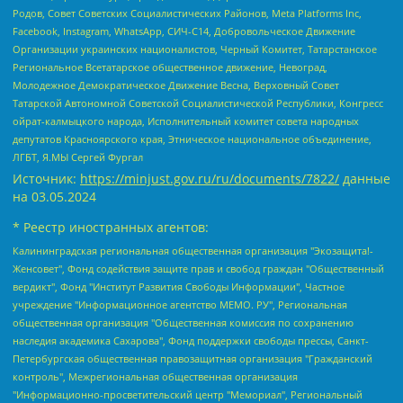
Родов, Совет Советских Социалистических Районов, Meta Platforms Inc,
Facebook, Instagram, WhatsApp, СИЧ-С14, Добровольческое Движение
Организации украинских националистов, Черный Комитет, Татарстанское
Региональное Всетатарское общественное движение, Невоград,
Молодежное Демократическое Движение Весна, Верховный Совет
Татарской Автономной Советской Социалистической Республики, Конгресс
ойрат-калмыцкого народа, Исполнительный комитет совета народных
депутатов Красноярского края, Этническое национальное объединение,
ЛГБТ, Я.МЫ Сергей Фургал
Источник:
https://minjust.gov.ru/ru/documents/7822/
данные
на
03.05.2024
* Реестр иностранных агентов:
Калининградская региональная общественная организация "Экозащита!-Женсовет", Фонд содействия защите прав и свобод граждан "Общественный вердикт", Фонд "Институт Развития Свободы Информации", Частное учреждение "Информационное агентство МЕМО. РУ", Региональная общественная организация "Общественная комиссия по сохранению наследия академика Сахарова", Фонд поддержки свободы прессы, Санкт-Петербургская общественная правозащитная организация "Гражданский контроль", Межрегиональная общественная организация "Информационно-просветительский центр "Мемориал", Региональный Фонд "Центр Защиты Прав Средств Массовой Информации", с 05.12.2023 Фонд "Центр Защиты Прав Средств массовой информации", Региональная общественная благотворительная организация помощи беженцам и мигрантам "Гражданское содействие", Негосударственное образовательное учреждение дополнительного профессионального образования (повышение квалификации) специалистов "АКАДЕМИЯ ПО ПРАВАМ ЧЕЛОВЕКА", Свердловская региональная общественная организация "Сутяжник", Автономная некоммерческая организация "Центр независимых социологических исследований", Союз общественных объединений "Российский исследовательский центр по правам человека", Региональное общественное учреждение научно-информационный центр "МЕМОРИАЛ", Некоммерческая организация "Фонд защиты гласности", Автономная некоммерческая организация "Институт прав человека", Городская общественная организация "Екатеринбургское общество "МЕМОРИАЛ", Городская общественная организация "Рязанское историко-просветительское и правозащитное общество "Мемориал" (Рязанский Мемориал), Челябинский региональный орган общественной самодеятельности – женское общественное объединение "Женщины Евразии", Челябинский региональный орган общественной самодеятельности "Уральская правозащитная группа", Фонд содействия защите здоровья и социальной справедливости имени Андрея Рылькова, Автономная Некоммерческая Организация "Аналитический Центр Юрия Левады", Автономная некоммерческая организация социальной поддержки населения "Проект Апрель", Региональная общественная организация помощи женщинам и детям, находящимся в кризисной ситуации "Информационно-методический центр "Анна", Фонд содействия развитию массовых коммуникаций и правовому просвещению "Так-так-Так", Фонд содействия устойчивому развитию "Серебряная тайга", Свердловский региональный общественный фонд социальных проектов "Новое время", "Idel.Реалии", Кавказ.Реалии, Крым.Реалии, Телеканал Настоящее Время, Татаро-башкирская служба Радио Свобода (Azatliq Radiosi), Радио Свободная Европа/Радио Свобода (PCE/PC), "Сибирь.Реалии", "Фактограф", Благотворительный фонд помощи осужденным и их семьям, Автономная некоммерческая организация "Институт глобализации и социальных движений", Фонд "В защиту прав заключенных", Частное учреждение "Центр поддержки и содействия развитию средств массовой информации", Пензенский региональный общественный благотворительный фонд "Гражданский союз", "Север.Реалии", Некоммерческая организация Фонд "Правовая инициатива", Общество с ограниченной ответственностью "Радио Свободная Европа/Радио Свобода", Чешское информационное агентство "MEDIUM-ORIENT", Красноярская региональная общественная организация "Мы против СПИДа", Камалягин Денис Николаевич, Маркелов Сергей Евгеньевич, Пономарев Лев Александрович, Савицкая Людмила Алексеевна, Автономная некоммерческая организация "Центр по работе с проблемой насилия "НАСИЛИЮ.НЕТ", Межрегиональный профессиональный союз работников здравоохранения "Альянс врачей", Юридическое лицо, зарегистрированное в Латвийской Республике, SIA "Medusa Project" (регистрационный номер 40103797863, дата регистрации 10.06.2014), Некоммерческая организация "Фонд по борьбе с коррупцией", Автономная некоммерческая организация "Институт права и публичной политики", Баданин Роман Сергеевич, Гликин Максим Александрович, Железнова Мария Михайловна, Лукьянова Юлия Сергеевна, Маетная Елизавета Витальевна, Маняхин Петр Борисович, Чуракова Ольга Владимировна, Ярош Юлия Петровна, Юридическое лицо "The Insider SIA", зарегистрированное в Риге, Латвийская Республика (дата регистрации 26.06.2015), являющееся администратором доменного имени интернет-издания "The Insider SIA", https://theins.ru, Постернак Алексей Евгеньевич, Рубин Михаил Аркадьевич, Анин Роман Александрович, Юридическое лицо Istories fonds, зарегистрированное в Латвийской Республике (регистрационный номер 50008295751, дата регистрации 24.02.2020), Великовский Дмитрий Александрович, Долинина Ирина Николаевна, Мароховская Алеся Алексеевна, Шлейнов Роман Юрьевич, Шмагун Олеся Валентиновна, Общество с ограниченной ответственностью "Альтаир 2021", Общество с ограниченной ответственностью "Вега 2021", Общество с ограниченной ответственностью "Главный редактор 2021", Общество с ограниченной ответственностью "Ромашки монолит", Важенков Артем Валерьевич, Ивановская областная общественная организация "Центр гендерных исследований", Гурман Юрий Альбертович, Медиапроект "ОВД-Инфо", Егоров Владимир Владимирович, Жилинский Владимир Александрович, Общество с ограниченной ответственностью "ЗП", Иванова София Юрьевна, Карезина Инна Павловна, Кильтау Екатерина Викторовна, Петров Алексей Викторович, Пискунов Сергей Евгеньевич, Смирнов Сергей Сергеевич, Тихонов Михаил Сергеевич, Общество с ограниченной ответственностью "ЖУРНАЛИСТ-ИНОСТРАННЫЙ АГЕНТ", Арапова Галина Юрьевна, Вольтская Татьяна Анатольевна, Американская компания "Mason G.E.S. Anonymous Foundation" (США), являющаяся владельцем интернет-издания https://mnews.world/, Компания "Stichting Bellingcat", зарегистрированная в Нидерландах (дата регистрации 11.07.2018), Захаров Андрей Вячеславович, Клепиковская Екатерина Дмитриевна, Общество с ограниченной ответственностью "МЕМО", Перл Роман Александрович, Симонов Евгений Алексеевич, Соловьева Елена Анатольевна, Сотников Даниил Владимирович, Сурначева Елизавета Дмитриевна, Автономная некоммерческая организация по защите прав человека и информированию населения "Якутия – Наше Мнение", Общество с ограниченной ответственностью "Москоу диджитал медиа", с 26.01.2023 Общество с ограниченной ответственностью "Чайка Белые сады", Ветошкина Валерия Валерьевна, Заговора Максим Александрович, Межрегиональное общественное движение "Российская ЛГБТ - сеть", Оленичев Максим Владимирович, Павлов Иван Юрьевич, Скворцова Елена Сергеевна, Общество с ограниченной ответственностью "Как бы инагент", Кочетков Игорь Викторович, Общество с ограниченной ответственностью "Честные выборы", Еланчик Олег Александрович, Общество с ограниченной ответственностью "Нобелевский призыв", Гималова Регина Эмилевна, Григорьев Андрей Валерьевич, Григорьева Алина Александровна, Ассоциация по содействию защите прав призывников, альтернативнослужащих и военнослужащих "Правозащитная группа "Гражданин.Армия.Право", Хисамова Регина Фаритовна, Автономная некоммерческая организация по реализации социально-правовых программ "Лилит", Дальневосточное общественное движение "Маяк", Санкт-Петербургская ЛГБТ-инициативная группа "Выход", Инициативная группа ЛГБТ+ "Реверс", Алексеев Андрей Викторович, Бекбулатова Таисия Львовна, Беляев Иван Михайлович, Владыкина Елена Сергеевна, Гельман Марат Александрович, Никульшина Вероника Юрьевна, Толоконникова Надежда Андреевна, Шендерович Виктор Анатольевич, Общество с ограниченной ответственностью "Данное сообщение", Общество с ограниченной ответственностью Издательский дом "Новая глава", Айнбиндер Александра Александровна, Московский комьюнити-центр для ЛГБТ+инициатив, Благотворительный фонд развития филантропии, Deutsche Welle (Германия, Kurt-Schumacher-Strasse 3, 53113 Bonn), Борзунова Мария Михайловна, Воробьев Виктор Викторович, Голубева Анна Львовна, Константинова Алла Михайловна, Малкова Ирина Владимировна, Мурадов Мурад Абдулгалимович, Осетинская Елизавета Николаевна, Понасенков Евгений Николаевич, Ганапольский Матвей Юрьевич, Киселев Евгений Алексеевич, Борухович Ирина Григорьевна, Дремин Иван Тимофеевич, Дубровский Дмитрий Викторович, Красноярская региональная общественная организация поддержки и развития альтернативных образовательных технологий и межкультурных коммуникаций "ИНТЕРРА", Маяковская Екатерина Алексеевна, Фейгин Марк Захарович, Филимонов Андрей Викторович, Дзугкоева Регина Николаевна, Доброхотов Роман Александрович, Дудь Юрий Александрович, Елкин Сергей Владимирович, Кругликов Кирилл Игоревич, Сабунаева Мария Леонидовна, Семенов Алексей Владимирович, Шаинян Карен Багратович, Шульман Екатерина Михайловна, Асафьев Артур Валерьевич, Вахштайн Виктор Семенович, Венедиктов Алексей Алексеевич, Лушникова Екатерина Евгеньевна, Волков Леонид Михайлович, Невзоров Александр Глебович, Пархоменко Сергей Борисович, Сироткин Ярослав Николаевич, Кара-Мурза Владимир Владимирович, Баранова Наталья Владимировна, Гозман Леонид Яковлевич, Кагарлицкий Борис Юльевич, Климарев Михаил Валерьевич, Милов Владимир Станиславович, Автономная некоммерческая организация Краснодарский центр современного искусства "Типография", Моргенштерн Алишер Тагирович, Соболь Любовь Эдуардовна, Общество с ограниченной ответственностью "ЛИЗА НОРМ", Каспаров Гарри Кимович, Ходорковский Михаил Борисович, Общество с ограниченной ответственностью "Апрельские тезисы", Данилович Ирина Брониславовна, Кашин Олег Владимирович, Петров Николай Владимирович, Пивоваров Алексей Владимирович, Соколов Михаил Владимирович, Цветкова Юлия Владимировна, Чичваркин Евгений Александрович, Комитет против пыток/Команда против пыток, Общество с ограниченной ответственностью "Первый научный", Общество с ограниченной ответственностью "Вертолет и ко", Белоцерковская Вероника Борисовна, Кац Максим Евгеньевич, Лазарева Татьяна Юрьевна, Шаведдинов Руслан Табризович, Яшин Илья Валерьевич, Общество с ограниченной ответственностью "Иноагент ААВ", Алешковский Дмитрий Петрович, Альбац Евгения Марковна, Быков Дмитрий Львович, Галямина Юлия Евгеньевна, Лойко Сергей Леонидович, Мартынов Кирилл Константинович, Медведев Сергей Александрович, Крашенинников Федор Геннадиевич, Гордеева Катерина Вл