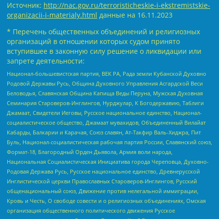
Источник:
http://nac.gov.ru/terroristicheskie-i-ekstremistskie-
organizacii-i-materialy.html
данные на
16.11.2023
* Перечень общественных объединений и религиозных
организаций в отношении которых судом принято
вступившее в законную силу решение о ликвидации или
запрете деятельности:
Национал-большевистская партия, ВЕК РА, Рада земли Кубанской Духовно
Родовой Державы Русь, Община Духовного Управления Асгардской Веси
Беловодья, Славянская Община Капища Веды Перуна, Мужская Духовная
Семинария Староверов-Инглингов, Нурджулар, К Богодержавию, Таблиги
Джамаат, Свидетели Иеговы, Русское национальное единство, Национал-
социалистическое общество, Джамаат мувахидов, Объединенный Вилайат
Кабарды, Балкарии и Карачая, Союз славян, Ат-Такфир Валь-Хиджра, Пит
Буль, Национал-социалистическая рабочая партия России, Славянский союз,
Формат-18, Благородный Орден Дьявола, Армия воли народа,
Национальная Социалистическая Инициатива города Череповца, Духовно-
Родовая Держава Русь, Русское национальное единство, Древнерусской
Инглистической церкви Православных Староверов-Инглингов, Русский
общенациональный союз, Движение против нелегальной иммиграции,
Кровь и Честь, О свободе совести и о религиозных объединениях, Омская
организация общественного политического движения Русское