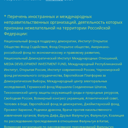
* Перечень иностранных и международных
неправительственных организаций, деятельность которых
признана нежелательной на территории Российской
Федерации:
Национальный фонд в поддержку демократии, Институт Открытое
Общество Фонд Содействия, Фонд Открытое общество, Американо-
российский фонд по экономическому и правовому развитию,
Национальный Демократический Институт Международных Отношений,
MEDIA DEVELOPMENT INVESTMENT FUND, Международный Республиканский
Институт, Открытая Россия, Институт современной России, Черноморский
фонд регионального сотрудничества, Европейская Платформа за
Демократические Выборы, Международный центр электоральных
исследований, Германский фонд Маршалла Соединенных Штатов,
Тихоокеанский центр защиты окружающей среды и природных ресурсов,
Свободная Россия, Всемирный конгресс украинцев, Атлантический совет,
Человек в беде, Европейский фонд за демократию, Джеймстаунский фонд,
Прожект Хармони, Родники дракона, Врачи против насильственного
извлечения органов, Фалунь Дафа, Друзья Фалуньгун, Фалуньгун, Коалиция
по расследованию преследования в отношении Фалуньгун в Китае,
Всемирная организация по расследованию преследований Фалуньгун,