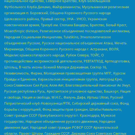
национальное единство, Северное Братство, Клуб Болельщиков
Футбольного Клуба Динамо, Файзрахманисты, Мусульманская религиозная
организация п. Боровский, Община Коренного Русского народа
Щелковского района, Правый сектор, УНА - УНСО, Украинская
повстанческая армия, Тризуб им. Степана Бандеры, Братство, Белый Крест,
Misanthropic division, Религиозное объединение последователей инглиизма,
Народная Социальная Инициатива, TulaSkins, Этнополитическое
объединение Русские, Русское национальное объединение Атака, Мечеть
Мирмамеда, Община Коренного Русского народа г. Астрахани, ВОЛЯ,
Меджлис крымскотатарского народа, Рубеж Севера, ТОЙС, О
противодействии экстремистской деятельности, РЕВТАТПОД, Артподготовка,
Штольц, В честь иконы Божией Матери Державная, Сектор 16,
Независимость, Фирма, Молодежная правозащитная группа МПГ, Курсом
Правды и Единения, Каракольская инициативная группа, Автоград Крю,
Союз Славянских Сил Руси, Алля-Аят, Благотворительный пансионат Ак Умут,
Русская республика Русь, Арестантское уголовное единство, Башкорт, Нация
и свобода, Нация и свобода, W.H.С., Фалунь Дафа, Иртыш Ultras, Русский
Патриотический клуб-Новокузнецк/РПК, Сибирский державный союз, Фонд
борьбы с коррупцией, Фонд защиты прав граждан, Штабы Навального,
Совет граждан СССР Прикубанского округа г. Краснодара, Мужское
государство, Народное объединение русского движения, Народное
движение Адат, Народный совет граждан РСФСР СССР Архангельской
области, Проект Штурм, Граждане СССР, Держава Союз Советских Светлых