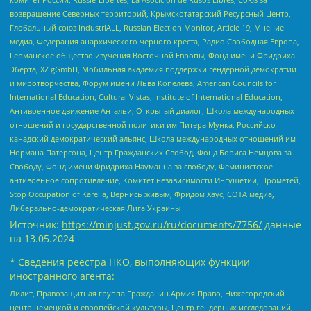
возвращение Северных территорий, Крымскотатарский Ресурсный Центр,
Глобальный союз IndustriALL, Russian Election Monitor, Article 19, Мнение
медиа, Федерация анархического черного креста, Радио Свободная Европа,
Германское общество изучения Восточной Европы, Фонд имени Фридриха
Эберта, XZ gGmbH, Мобильная академия поддержки гендерной демократии
и миротворчества, Форум имени Льва Копелева, American Councils for
International Education, Cultural Vistas, Institute of International Education,
Антивоенное движение Антальи, Открытый диалог, Школа международных
отношений и государственной политики им Питера Мунка, Российско-
канадский демократический альянс, Школа международных отношений им
Нормана Патерсона, Центр Гражданских Свобод, Фонд Бориса Немцова за
Свободу, Фонд имени Фридриха Науманна за свободу, Феминистское
антивоенное сопротивление, Комитет независимости Ингушетии, Прометей,
Stop Occupation of Karelia, Вернись живым, Фридом Хаус, СОТА медиа,
Либерально-демократическая Лига Украины
Источник:
https://minjust.gov.ru/ru/documents/7756/
данные
на
13.05.2024
* Сведения реестра НКО, выполняющих функции
иностранного агента:
Лилит, Правозащитная группа Гражданин.Армия.Право, Нижегородский
центр немецкой и европейской культуры, Центр гендерных исследований,