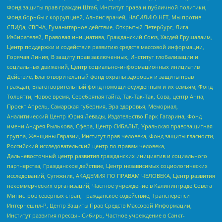
Фонд защиты прав граждан Штаб, Институт права и публичной политики,
Фонд борьбы с коррупцией, Альянс врачей, НАСИЛИЮ.НЕТ, Мы против
СПИДа, СВЕЧА, Гуманитарное действие, Открытый Петербург, Лига
Избирателей, Правовая инициатива, Гражданский Союз, Хасдей Ерушалаим,
Центр поддержки и содействия развитию средств массовой информации,
Горячая Линия, В защиту прав заключенных, Институт глобализации и
социальных движений, Центр социально-информационных инициатив
Действие, Благотворительный фонд охраны здоровья и защиты прав
граждан, Благотворительный фонд помощи осужденным и их семьям, Фонд
Тольятти, Новое время, Серебряная тайга, Так-Так-Так, Сова, центр Анна,
Проект Апрель, Самарская губерния, Эра здоровья, Мемориал,
Аналитический Центр Юрия Левады, Издательство Парк Гагарина, Фонд
имени Андрея Рылькова, Сфера, Центр СИБАЛЬТ, Уральская правозащитная
группа, Женщины Евразии, Институт прав человека, Фонд защиты гласности,
Российский исследовательский центр по правам человека,
Дальневосточный центр развития гражданских инициатив и социального
партнерства, Гражданское действие, Центр независимых социологических
исследований, Сутяжник, АКАДЕМИЯ ПО ПРАВАМ ЧЕЛОВЕКА, Центр развития
некоммерческих организаций, Частное учреждение в Калининграде Совета
Министров северных стран, Гражданское содействие, Трансперенси
Интернешнл-Р, Центр Защиты Прав Средств Массовой Информации,
Институт развития прессы - Сибирь, Частное учреждение в Санкт-