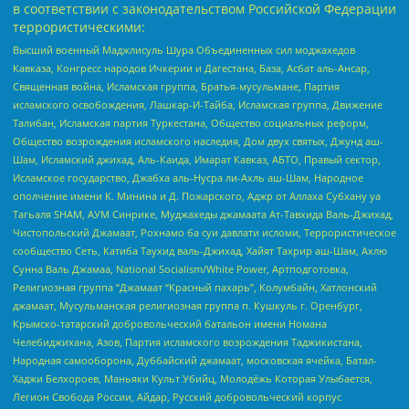
в соответствии с законодательством Российской Федерации
террористическими:
Высший военный Маджлисуль Шура Объединенных сил моджахедов
Кавказа, Конгресс народов Ичкерии и Дагестана, База, Асбат аль-Ансар,
Священная война, Исламская группа, Братья-мусульмане, Партия
исламского освобождения, Лашкар-И-Тайба, Исламская группа, Движение
Талибан, Исламская партия Туркестана, Общество социальных реформ,
Общество возрождения исламского наследия, Дом двух святых, Джунд аш-
Шам, Исламский джихад, Аль-Каида, Имарат Кавказ, АБТО, Правый сектор,
Исламское государство, Джабха аль-Нусра ли-Ахль аш-Шам, Народное
ополчение имени К. Минина и Д. Пожарского, Аджр от Аллаха Субхану уа
Тагьаля SHAM, АУМ Синрике, Муджахеды джамаата Ат-Тавхида Валь-Джихад,
Чистопольский Джамаат, Рохнамо ба суи давлати исломи, Террористическое
сообщество Сеть, Катиба Таухид валь-Джихад, Хайят Тахрир аш-Шам, Ахлю
Сунна Валь Джамаа, National Socialism/White Power, Артподготовка,
Религиозная группа “Джамаат “Красный пахарь”, Колумбайн, Хатлонский
джамаат, Мусульманская религиозная группа п. Кушкуль г. Оренбург,
Крымско-татарский добровольческий батальон имени Номана
Челебиджихана, Азов, Партия исламского возрождения Таджикистана,
Народная самооборона, Дуббайский джамаат, московская ячейка, Батал-
Хаджи Белхороев, Маньяки Культ Убийц, Молодёжь Которая Улыбается,
Легион Свобода России, Айдар, Русский добровольческий корпус