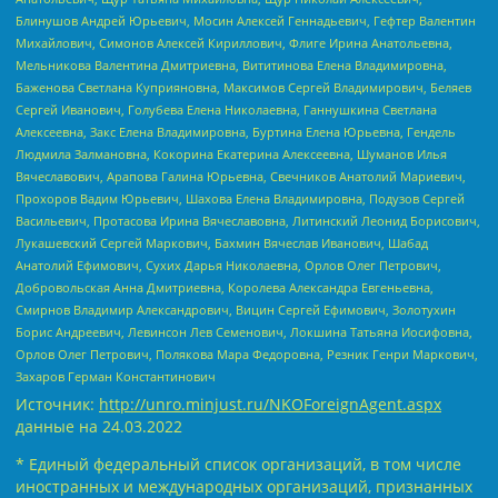
Блинушов Андрей Юрьевич, Мосин Алексей Геннадьевич, Гефтер Валентин
Михайлович, Симонов Алексей Кириллович, Флиге Ирина Анатольевна,
Мельникова Валентина Дмитриевна, Вититинова Елена Владимировна,
Баженова Светлана Куприяновна, Максимов Сергей Владимирович, Беляев
Сергей Иванович, Голубева Елена Николаевна, Ганнушкина Светлана
Алексеевна, Закс Елена Владимировна, Буртина Елена Юрьевна, Гендель
Людмила Залмановна, Кокорина Екатерина Алексеевна, Шуманов Илья
Вячеславович, Арапова Галина Юрьевна, Свечников Анатолий Мариевич,
Прохоров Вадим Юрьевич, Шахова Елена Владимировна, Подузов Сергей
Васильевич, Протасова Ирина Вячеславовна, Литинский Леонид Борисович,
Лукашевский Сергей Маркович, Бахмин Вячеслав Иванович, Шабад
Анатолий Ефимович, Сухих Дарья Николаевна, Орлов Олег Петрович,
Добровольская Анна Дмитриевна, Королева Александра Евгеньевна,
Смирнов Владимир Александрович, Вицин Сергей Ефимович, Золотухин
Борис Андреевич, Левинсон Лев Семенович, Локшина Татьяна Иосифовна,
Орлов Олег Петрович, Полякова Мара Федоровна, Резник Генри Маркович,
Захаров Герман Константинович
Источник:
http://unro.minjust.ru/NKOForeignAgent.aspx
данные на
24.03.2022
* Единый федеральный список организаций, в том числе
иностранных и международных организаций, признанных