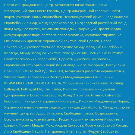
Пражский гражданский центр, Ассоциация школ политических
исследований при Совете Европы, Центр либеральной современности,
Форум русскоязычных европейцев, Немецко-русский обмен, Бард колледж,
Европейский выбор, Фонд Ходорковского, Оксфордский российский фонд,
Фонд Будущее России, Компания свободы информации, Проект Медиа,
Международное партнерство за права человека, Духовное Управление
Евангельских Христиан Украинской Христианской Церкви, Новое
Поколение, Духовное Учебное Заведение Международный Библейский
Колледж, Международное христианское движение, Всемирный Институт
Саентологических Предприятий, Церковь Духовной Технологии,
Европейская сеть организаций по наблюдению за выборами, Республика
Польша, СВОБОДНЫЙ ИДЕЛЬ-УРАЛ, Ассоциация развития журналистики,
IStories fonds, Королевский Институт Международных Отношений,
КРИМСЬКА ПРАВОЗАХИСНА ГРУПА, Фонд имени Генриха Бёлля, Stichting
Bellingcat, Bellingcat Ltd, The Insider, Институт правовой инициативы
Центральной и Восточной Европы, Фонд Открытой Эстонии, Calvert 22
Foundation, Канадский украинский конгресс, Институт Макдональда-Лорье,
Украинская национальная федерация Канады, Декабристы, Международный
научный центр им Вудро Вильсона, Свободная пресса, Возрождение,
Всеукраинский духовный центр , Риддл, Русский антивоенный комитет в
Швеции, Проект Медуза, Фонд Андрея Сахарова, Форум свободной России,
Лига Свободных Наций, Transparеncy International, Форум Свободных