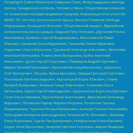
Петербурге Совета Министров Северных Стран, Фонд поддержки свободы
прессы, Гражданский контроль, Человек и Закон, Общественная комиссия
по сохранению наследия академика Сахарова, Информационное агентство
МЕМО. РУ, Институт региональной прессы, Институт Развития Свободы
Информации, Экозащита!-Женсовет, Общественный вердикт, Евразийская
антимонопольная ассоциация, Бедушев Петр Петрович, Дзугкоева Регина
Николаевна, Кривенко Сергей Владимирович, Милославский Павел
Юрьевич, Шнырова Ольга Вадимовна, Чанышева Лилия Айратовна,
Сидорович Ольга Борисовна, Туровский Александр Алексеевич, Васильева
Анастасия Евгеньевна, Ривина Анна Валерьевна, Бойко Анатолий
Николаевич, Дугин Сергей Георгиевич, Пивоваров Андрей Сергеевич,
Аверин Виталий Евгеньевич, Барахоев Магомед Бекханович, Шарипков
Олег Викторович, Мошель Ирина Ароновна, Шведов Григорий Сергеевич,
Пономарев Лев Александрович, Каргалицкий Борис Юльевич, Созаев
Валерий Валерьевич, Исламов Тимур Рифгатович, Романова Ольга
Евгеньевна, Щаров Сергей Алексадрович, Цирульников Борис Альбертович,
Гасан Ольга Павловна, Паутов Юрий Анатольевич, Верховский Александр
Маркович, Пислакова-Паркер Марина Петровна, Кочеткова Татьяна
Владимировна, Чуркина Наталья Валерьевна, Акимова Татьяна Николаевна,
Золотарева Екатерина Александровна, Рачинский Ян Збигневич, Жемкова
Елена Борисовна, Гудков Лев Дмитриевич, Илларионова Юлия Юрьевна,
Саранг Анна Васильевна, Захарова Светлана Сергеевна, Аверин Владимир
Анатольевич, Щур Татьяна Михайловна, Щур Николай Алексеевич,