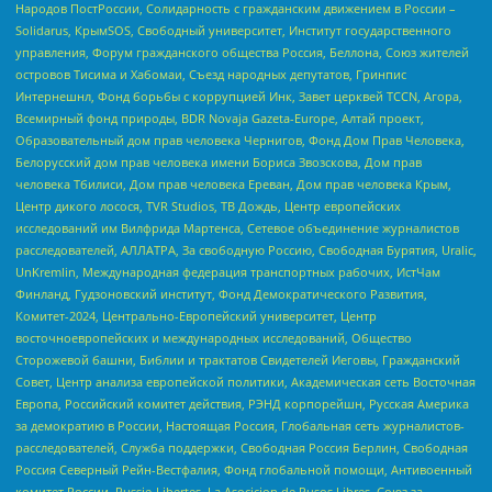
Народов ПостРоссии, Солидарность с гражданским движением в России –
Solidarus, КрымSOS, Свободный университет, Институт государственного
управления, Форум гражданского общества Россия, Беллона, Союз жителей
островов Тисима и Хабомаи, Съезд народных депутатов, Гринпис
Интернешнл, Фонд борьбы с коррупцией Инк, Завет церквей TCCN, Агора,
Всемирный фонд природы, BDR Novaja Gazeta-Europe, Алтай проект,
Образовательный дом прав человека Чернигов, Фонд Дом Прав Человека,
Белорусский дом прав человека имени Бориса Звозскова, Дом прав
человека Тбилиси, Дом прав человека Ереван, Дом прав человека Крым,
Центр дикого лосося, TVR Studios, ТВ Дождь, Центр европейских
исследований им Вилфрида Мартенса, Сетевое объединение журналистов
расследователей, АЛЛАТРА, За свободную Россию, Свободная Бурятия, Uralic,
UnKremlin, Международная федерация транспортных рабочих, ИстЧам
Финланд, Гудзоновский институт, Фонд Демократического Развития,
Комитет-2024, Центрально-Европейский университет, Центр
восточноевропейских и международных исследований, Общество
Сторожевой башни, Библии и трактатов Свидетелей Иеговы, Гражданский
Совет, Центр анализа европейской политики, Академическая сеть Восточная
Европа, Российский комитет действия, РЭНД корпорейшн, Русская Америка
за демократию в России, Настоящая Россия, Глобальная сеть журналистов-
расследователей, Служба поддержки, Свободная Россия Берлин, Свободная
Россия Северный Рейн-Вестфалия, Фонд глобальной помощи, Антивоенный
комитет России, Russie-Libertes, La Asocicion de Rusos Libres, Союз за