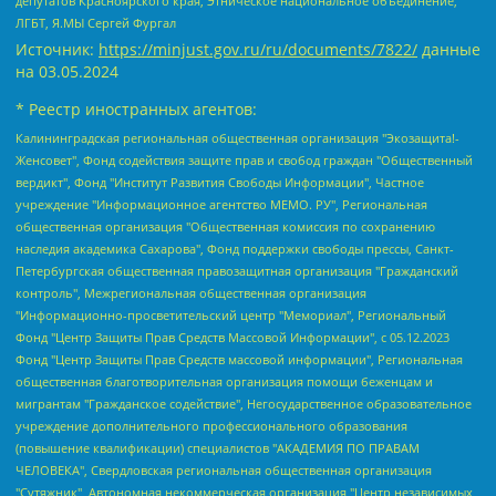
депутатов Красноярского края, Этническое национальное объединение,
ЛГБТ, Я.МЫ Сергей Фургал
Источник:
https://minjust.gov.ru/ru/documents/7822/
данные
на
03.05.2024
* Реестр иностранных агентов:
Калининградская региональная общественная организация "Экозащита!-Женсовет", Фонд содействия защите прав и свобод граждан "Общественный вердикт", Фонд "Институт Развития Свободы Информации", Частное учреждение "Информационное агентство МЕМО. РУ", Региональная общественная организация "Общественная комиссия по сохранению наследия академика Сахарова", Фонд поддержки свободы прессы, Санкт-Петербургская общественная правозащитная организация "Гражданский контроль", Межрегиональная общественная организация "Информационно-просветительский центр "Мемориал", Региональный Фонд "Центр Защиты Прав Средств Массовой Информации", с 05.12.2023 Фонд "Центр Защиты Прав Средств массовой информации", Региональная общественная благотворительная организация помощи беженцам и мигрантам "Гражданское содействие", Негосударственное образовательное учреждение дополнительного профессионального образования (повышение квалификации) специалистов "АКАДЕМИЯ ПО ПРАВАМ ЧЕЛОВЕКА", Свердловская региональная общественная организация "Сутяжник", Автономная некоммерческая организация "Центр независимых социологических исследований", Союз общественных объединений "Российский исследовательский центр по правам человека", Региональное общественное учреждение научно-информационный центр "МЕМОРИАЛ", Некоммерческая организация "Фонд защиты гласности", Автономная некоммерческая организация "Институт прав человека", Городская общественная организация "Екатеринбургское общество "МЕМОРИАЛ", Городская общественная организация "Рязанское историко-просветительское и правозащитное общество "Мемориал" (Рязанский Мемориал), Челябинский региональный орган общественной самодеятельности – женское общественное объединение "Женщины Евразии", Челябинский региональный орган общественной самодеятельности "Уральская правозащитная группа", Фонд содействия защите здоровья и социальной справедливости имени Андрея Рылькова, Автономная Некоммерческая Организация "Аналитический Центр Юрия Левады", Автономная некоммерческая организация социальной поддержки населения "Проект Апрель", Региональная общественная организация помощи женщинам и детям, находящимся в кризисной ситуации "Информационно-методический центр "Анна", Фонд содействия развитию массовых коммуникаций и правовому просвещению "Так-так-Так", Фонд содействия устойчивому развитию "Серебряная тайга", Свердловский региональный общественный фонд социальных проектов "Новое время", "Idel.Реалии", Кавказ.Реалии, Крым.Реалии, Телеканал Настоящее Время, Татаро-башкирская служба Радио Свобода (Azatliq Radiosi), Радио Свободная Европа/Радио Свобода (PCE/PC), "Сибирь.Реалии", "Фактограф", Благотворительный фонд помощи осужденным и их семьям, Автономная некоммерческая организация "Институт глобализации и социальных движений", Фонд "В защиту прав заключенных", Частное учреждение "Центр поддержки и содействия развитию средств массовой информации", Пензенский региональный общественный благотворительный фонд "Гражданский союз", "Север.Реалии", Некоммерческая организация Фонд "Правовая инициатива", Общество с ограниченной ответственностью "Радио Свободная Европа/Радио Свобода", Чешское информационное агентство "MEDIUM-ORIENT", Красноярская региональная общественная организация "Мы против СПИДа", Камалягин Денис Николаевич, Маркелов Сергей Евгеньевич, Пономарев Лев Александрович, Савицкая Людмила Алексеевна, Автономная некоммерческая организация "Центр по работе с проблемой насилия "НАСИЛИЮ.НЕТ", Межрегиональный профессиональный союз работников здравоохранения "Альянс врачей", Юридическое лицо, зарегистрированное в Латвийской Республике, SIA "Medusa Project" (регистрационный номер 40103797863, дата регистрации 10.06.2014), Некоммерческая организация "Фонд по борьбе с коррупцией", Автономная некоммерческая организация "Институт права и публичной политики", Баданин Роман Сергеевич, Гликин Максим Александрович, Железнова Мария Михайловна, Лукьянова Юлия Сергеевна, Маетная Елизавета Витальевна, Маняхин Петр Борисович, Чуракова Ольга Владимировна, Ярош Юлия Петровна, Юридическое лицо "The Insider SIA", зарегистрированное в Риге, Латвийская Республика (дата регистрации 26.06.2015), являющееся администратором доменного имени интернет-издания "The Insider SIA", https://theins.ru, Постернак Алексей Евгеньевич, Рубин Михаил Аркадьевич, Анин Роман Александрович, Юридическое лицо Istories fonds, зарегистрированное в Латвийской Республике (регистрационный номер 50008295751, дата регистрации 24.02.2020), Великовский Дмитрий Александрович, Долинина Ирина Николаевна, Мароховская Алеся Алексеевна, Шлейнов Роман Юрьевич, Шмагун Олеся Валентиновна, Общество с ограниченной ответственностью "Альтаир 2021", Общество с ограниченной ответственностью "Вега 2021", Общество с ограниченной ответственностью "Главный редактор 2021", Общество с ограниченной ответственностью "Ромашки монолит", Важенков Артем Валерьевич, Ивановская областная общественная организация "Центр гендерных исследований", Гурман Юрий Альбертович, Медиапроект "ОВД-Инфо", Егоров Владимир Владимирович, Жилинский Владимир Александрович, Общество с ограниченной ответственностью "ЗП", Иванова София Юрьевна, Карезина Инна Павловна, Кильтау Екатерина Викторовна, Петров Алексей Викторович, Пискунов Сергей Евгеньевич, Смирнов Сергей Сергеевич, Тихонов Михаил Сергеевич, Общество с ограниченной ответственностью "ЖУРНАЛИСТ-ИНОСТРАННЫЙ АГЕНТ", Арапова Галина Юрьевна, Вольтская Татьяна Анатольевна, Американская компания "Mason G.E.S. Anonymous Foundation" (США), являющаяся владельцем интернет-издания https://mnews.world/, Компания "Stichting Bellingcat", зарегистрированная в Нидерландах (дата регистрации 11.07.2018), Захаров Андрей Вячеславович, Клепиковская Екатерина Дмитриевна, Общество с ограниченной ответственностью "МЕМО", Перл Роман Александрович, Симонов Евгений Алексеевич, Соловьева Елена Анатольевна, Сотников Даниил Владимирович, Сурначева Елизавета Дмитриевна, Автономная некоммерческая организация по защите прав человека и информированию населения "Якутия – Наше Мнение", Общество с ограниченной ответственностью "Москоу диджитал медиа", с 26.01.2023 Общество с ограниченной ответственностью "Чайка Белые сады", Ветошкина Валерия Валерьевна, Заговора Максим Александрович, Межрегиональное общественное движение "Российская ЛГБТ - сеть", Оленичев Максим Владимирович, Павлов Иван Юрьевич, Скворцова Елена Сергеевна, Общество с ограниченной ответственностью "Как бы инагент", Кочетков Игорь Викторович, Общество с ограниченной ответственностью "Честные выборы", Еланчик Олег Александрович, Общество с ограниченной ответственностью "Нобелевский призыв", Гималова Регина Эмилевна, Григорьев Андрей Валерьевич, Григорьева Алина Александровна, Ассоциация по содействию защите прав призывников, альтернативнослужащих и военнослужащих "Правозащитная группа "Гражданин.Армия.Право", Хисамова Регина Фаритовна, Автономная некоммерческая организация по реализации социально-правовых программ "Лилит", Дальневосточное общественное движение "Маяк", Санкт-Петербургская ЛГБТ-инициативная группа "Выход", Инициативная группа ЛГБТ+ "Реверс", Алексеев Андрей Викторович, Бекбулатова Таисия Львовна, Беляев Иван Михайлович, Владыкина Елена Сергеевна, Гельман Марат Александрович, Никульшина Вероника Юрьевна, Толоконникова Надежда Андреевна, Шендерович Виктор Анатольевич, Общество с ограниченной ответственностью "Данное сообщение", Общество с ограниченной ответственностью Издательский дом "Новая глава", Айнбиндер Александра Александровна, Московский комьюнити-центр для ЛГБТ+инициатив, Благотворительный фонд развития филантропии, Deutsche Welle (Германия, Kurt-Schumacher-Strasse 3, 53113 Bonn), Борзунова Мария Михайловна, Воробьев Виктор Викторович, Голубева Анна Львовна, Константинова Алла Михайловна, Малкова Ирина Владимировна, Мурадов Мурад Абдулгалимович, Осетинская Елизавета Николаевна, Понасенков Евгений Николаевич, Ганапольский Матвей Юрьевич, Киселев Евгений Алексеевич, Борухович Ирина Григорьевна, Дремин Иван Тимофеевич, Дубровский Дмитрий Викторович, Красноярская региональная общественная организация поддержки и развития альтернативных образовательных технологий и межкультурных коммуникаций "ИНТЕРРА", Маяковская Екатерина Алексеевна, Фейгин Марк Захарович, Филимонов Андрей Викторович, Дзугкоева Регина Николаевна, Доброхотов Роман Александрович, Дудь Юрий Александрович, Елкин Сергей Владимирович, Кругликов Кирилл Игоревич, Сабунаева Мария Леонидовна, Семенов Алексей Владимирович, Шаинян Карен Багратович, Шульман Екатерина Михайловна, Асафьев Артур Валерьевич, Вахштайн Виктор Семенович, Венедиктов Алексей Алексеевич, Лушникова Екатерина Евгеньевна, Волков Леонид Михайлович, Невзоров Александр Глебович, Пархоменко Сергей Борисович, Сироткин Ярослав Николаевич, Кара-Мурза Владимир Владимирович, Баранова Наталья Владимировна, Гозман Леонид Яковлевич, Кагарлицкий Борис Юльевич, Климарев Михаил Валерьевич, Милов Владимир Станиславович, Автономная некоммерческая организация Краснодарский центр современного искусства "Типография", Моргенштерн Алишер Тагирович, Соболь Любовь Эдуардовна, Общество с ограниченной ответственностью "ЛИЗА НОРМ", Каспаров Гарри Кимович, Ходорковский Михаил Борисович, Общество с ограниченной ответственностью "Апрельские тезисы", Данилович Ирина Брониславовна, Кашин Олег Владимирович, Петров Николай Владимирович, Пивоваров Алексей Владимирович, Соколов Михаил Владимирович, Цветкова Юлия Владимировна, Чичваркин Евгений Александрович, Комитет против пыток/Команда против пыток, Общество с ограниченной ответственностью "Первый научный", Общество с ограниченной ответственностью "Вертолет и ко", Белоцерковская Вероника Борисовна, Кац Максим Евгеньевич, Лазарева Татьяна Юрьевна, Шаведдинов Руслан Табризович, Яшин Илья Валерьевич, Общество с ограниченной ответственностью "Иноагент ААВ", Алешковский Дмитрий Петрович, Альбац Евгения Марковна, Быков Дмитрий Львович, Галямина Юлия Евгеньевна, Лойко Сергей Леонидович, Мартынов Кирилл Константинович, Медведев Сергей Александрович, Крашенинников Федор Геннадиевич, Гордеева Катерина Вл