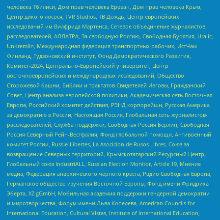
человека Тбилиси, Дом прав человека Ереван, Дом прав человека Крым,
Центр дикого лосося, TVR Studios, ТВ Дождь, Центр европейских
исследований им Вилфрида Мартенса, Сетевое объединение журналистов
расследователей, АЛЛАТРА, За свободную Россию, Свободная Бурятия, Uralic,
UnKremlin, Международная федерация транспортных рабочих, ИстЧам
Финланд, Гудзоновский институт, Фонд Демократического Развития,
Комитет-2024, Центрально-Европейский университет, Центр
восточноевропейских и международных исследований, Общество
Сторожевой башни, Библии и трактатов Свидетелей Иеговы, Гражданский
Совет, Центр анализа европейской политики, Академическая сеть Восточная
Европа, Российский комитет действия, РЭНД корпорейшн, Русская Америка
за демократию в России, Настоящая Россия, Глобальная сеть журналистов-
расследователей, Служба поддержки, Свободная Россия Берлин, Свободная
Россия Северный Рейн-Вестфалия, Фонд глобальной помощи, Антивоенный
комитет России, Russie-Libertes, La Asocicion de Rusos Libres, Союз за
возвращение Северных территорий, Крымскотатарский Ресурсный Центр,
Глобальный союз IndustriALL, Russian Election Monitor, Article 19, Мнение
медиа, Федерация анархического черного креста, Радио Свободная Европа,
Германское общество изучения Восточной Европы, Фонд имени Фридриха
Эберта, XZ gGmbH, Мобильная академия поддержки гендерной демократии
и миротворчества, Форум имени Льва Копелева, American Councils for
International Education, Cultural Vistas, Institute of International Education,