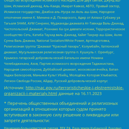
Общество возрождения исламского наследия, Дом двух святых, Джунд аш-
Шам, Исламский джихад, Аль-Каида, Имарат Кавказ, АБТО, Правый сектор,
Исламское государство, Джабха аль-Нусра ли-Ахль аш-Шам, Народное
ополчение имени К. Минина и Д. Пожарского, Аджр от Аллаха Субхану уа
Тагьаля SHAM, АУМ Синрике, Муджахеды джамаата Ат-Тавхида Валь-Джихад,
Чистопольский Джамаат, Рохнамо ба суи давлати исломи, Террористическое
сообщество Сеть, Катиба Таухид валь-Джихад, Хайят Тахрир аш-Шам, Ахлю
Сунна Валь Джамаа, National Socialism/White Power, Артподготовка,
Религиозная группа “Джамаат “Красный пахарь”, Колумбайн, Хатлонский
джамаат, Мусульманская религиозная группа п. Кушкуль г. Оренбург,
Крымско-татарский добровольческий батальон имени Номана
Челебиджихана, Азов, Партия исламского возрождения Таджикистана,
Народная самооборона, Дуббайский джамаат, московская ячейка, Батал-
Хаджи Белхороев, Маньяки Культ Убийц, Молодёжь Которая Улыбается,
Легион Свобода России, Айдар, Русский добровольческий корпус
Источник:
http://nac.gov.ru/terroristicheskie-i-ekstremistskie-
organizacii-i-materialy.html
данные на
16.11.2023
* Перечень общественных объединений и религиозных
организаций в отношении которых судом принято
вступившее в законную силу решение о ликвидации или
запрете деятельности:
Национал-большевистская партия, ВЕК РА, Рада земли Кубанской Духовно