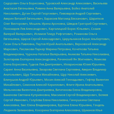
Сидорович Ольга Борисовна, Туровский Александр Алексеевич, Васильева
Анастасия Евгеньевна, Ривина Анна Валерьевна, Бойко Анатолий
Николаевич, Дугин Сергей Георгиевич, Пивоваров Андрей Сергеевич,
Аверин Виталий Евгеньевич, Барахоев Магомед Бекханович, Шарипков
Олег Викторович, Мошель Ирина Ароновна, Шведов Григорий Сергеевич,
Пономарев Лев Александрович, Каргалицкий Борис Юльевич, Созаев
Валерий Валерьевич, Исламов Тимур Рифгатович, Романова Ольга
Евгеньевна, Щаров Сергей Алексадрович, Цирульников Борис Альбертович,
Гасан Ольга Павловна, Паутов Юрий Анатольевич, Верховский Александр
Маркович, Пислакова-Паркер Марина Петровна, Кочеткова Татьяна
Владимировна, Чуркина Наталья Валерьевна, Акимова Татьяна Николаевна,
Золотарева Екатерина Александровна, Рачинский Ян Збигневич, Жемкова
Елена Борисовна, Гудков Лев Дмитриевич, Илларионова Юлия Юрьевна,
Саранг Анна Васильевна, Захарова Светлана Сергеевна, Аверин Владимир
Анатольевич, Щур Татьяна Михайловна, Щур Николай Алексеевич,
Блинушов Андрей Юрьевич, Мосин Алексей Геннадьевич, Гефтер Валентин
Михайлович, Симонов Алексей Кириллович, Флиге Ирина Анатольевна,
Мельникова Валентина Дмитриевна, Вититинова Елена Владимировна,
Баженова Светлана Куприяновна, Максимов Сергей Владимирович, Беляев
Сергей Иванович, Голубева Елена Николаевна, Ганнушкина Светлана
Алексеевна, Закс Елена Владимировна, Буртина Елена Юрьевна, Гендель
Людмила Залмановна, Кокорина Екатерина Алексеевна, Шуманов Илья