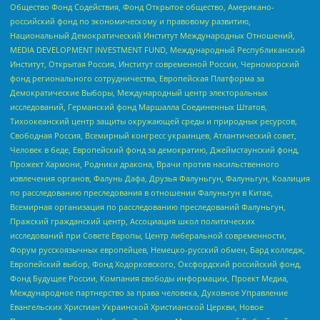
Общество Фонд Содействия, Фонд Открытое общество, Американо-
российский фонд по экономическому и правовому развитию,
Национальный Демократический Институт Международных Отношений,
MEDIA DEVELOPMENT INVESTMENT FUND, Международный Республиканский
Институт, Открытая Россия, Институт современной России, Черноморский
фонд регионального сотрудничества, Европейская Платформа за
Демократические Выборы, Международный центр электоральных
исследований, Германский фонд Маршалла Соединенных Штатов,
Тихоокеанский центр защиты окружающей среды и природных ресурсов,
Свободная Россия, Всемирный конгресс украинцев, Атлантический совет,
Человек в беде, Европейский фонд за демократию, Джеймстаунский фонд,
Прожект Хармони, Родники дракона, Врачи против насильственного
извлечения органов, Фалунь Дафа, Друзья Фалуньгун, Фалуньгун, Коалиция
по расследованию преследования в отношении Фалуньгун в Китае,
Всемирная организация по расследованию преследований Фалуньгун,
Пражский гражданский центр, Ассоциация школ политических
исследований при Совете Европы, Центр либеральной современности,
Форум русскоязычных европейцев, Немецко-русский обмен, Бард колледж,
Европейский выбор, Фонд Ходорковского, Оксфордский российский фонд,
Фонд Будущее России, Компания свободы информации, Проект Медиа,
Международное партнерство за права человека, Духовное Управление
Евангельских Христиан Украинской Христианской Церкви, Новое