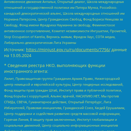
Антивоенное движение Антальи, Открытый диалог, Школа международных
отношений и государственной политики им Питера Мунка, Российско-
канадский демократический альянс, Школа международных отношений им
Нормана Патерсона, Центр Гражданских Свобод, Фонд Бориса Немцова за
Свободу, Фонд имени Фридриха Науманна за свободу, Феминистское
антивоенное сопротивление, Комитет независимости Ингушетии, Прометей,
Stop Occupation of Karelia, Вернись живым, Фридом Хаус, СОТА медиа,
Либерально-демократическая Лига Украины
Источник:
https://minjust.gov.ru/ru/documents/7756/
данные
на
13.05.2024
* Сведения реестра НКО, выполняющих функции
иностранного агента:
Лилит, Правозащитная группа Гражданин.Армия.Право, Нижегородский
центр немецкой и европейской культуры, Центр гендерных исследований,
Фонд защиты прав граждан Штаб, Институт права и публичной политики,
Фонд борьбы с коррупцией, Альянс врачей, НАСИЛИЮ.НЕТ, Мы против
СПИДа, СВЕЧА, Гуманитарное действие, Открытый Петербург, Лига
Избирателей, Правовая инициатива, Гражданский Союз, Хасдей Ерушалаим,
Центр поддержки и содействия развитию средств массовой информации,
Горячая Линия, В защиту прав заключенных, Институт глобализации и
социальных движений, Центр социально-информационных инициатив