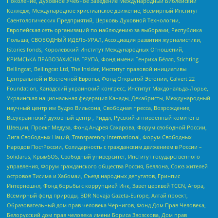
Поколение, Духовное Учебное Заведение Международный Библейский
Колледж, Международное христианское движение, Всемирный Институт
Саентологических Предприятий, Церковь Духовной Технологии,
Европейская сеть организаций по наблюдению за выборами, Республика
Польша, СВОБОДНЫЙ ИДЕЛЬ-УРАЛ, Ассоциация развития журналистики,
IStories fonds, Королевский Институт Международных Отношений,
КРИМСЬКА ПРАВОЗАХИСНА ГРУПА, Фонд имени Генриха Бёлля, Stichting
Bellingcat, Bellingcat Ltd, The Insider, Институт правовой инициативы
Центральной и Восточной Европы, Фонд Открытой Эстонии, Calvert 22
Foundation, Канадский украинский конгресс, Институт Макдональда-Лорье,
Украинская национальная федерация Канады, Декабристы, Международный
научный центр им Вудро Вильсона, Свободная пресса, Возрождение,
Всеукраинский духовный центр , Риддл, Русский антивоенный комитет в
Швеции, Проект Медуза, Фонд Андрея Сахарова, Форум свободной России,
Лига Свободных Наций, Transparеncy International, Форум Свободных
Народов ПостРоссии, Солидарность с гражданским движением в России –
Solidarus, КрымSOS, Свободный университет, Институт государственного
управления, Форум гражданского общества Россия, Беллона, Союз жителей
островов Тисима и Хабомаи, Съезд народных депутатов, Гринпис
Интернешнл, Фонд борьбы с коррупцией Инк, Завет церквей TCCN, Агора,
Всемирный фонд природы, BDR Novaja Gazeta-Europe, Алтай проект,
Образовательный дом прав человека Чернигов, Фонд Дом Прав Человека,
Белорусский дом прав человека имени Бориса Звозскова, Дом прав