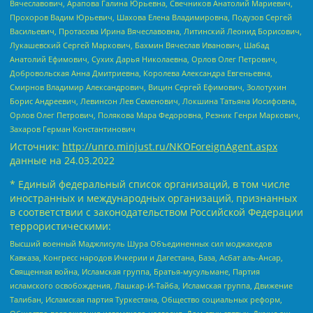
Вячеславович, Арапова Галина Юрьевна, Свечников Анатолий Мариевич,
Прохоров Вадим Юрьевич, Шахова Елена Владимировна, Подузов Сергей
Васильевич, Протасова Ирина Вячеславовна, Литинский Леонид Борисович,
Лукашевский Сергей Маркович, Бахмин Вячеслав Иванович, Шабад
Анатолий Ефимович, Сухих Дарья Николаевна, Орлов Олег Петрович,
Добровольская Анна Дмитриевна, Королева Александра Евгеньевна,
Смирнов Владимир Александрович, Вицин Сергей Ефимович, Золотухин
Борис Андреевич, Левинсон Лев Семенович, Локшина Татьяна Иосифовна,
Орлов Олег Петрович, Полякова Мара Федоровна, Резник Генри Маркович,
Захаров Герман Константинович
Источник:
http://unro.minjust.ru/NKOForeignAgent.aspx
данные на
24.03.2022
* Единый федеральный список организаций, в том числе
иностранных и международных организаций, признанных
в соответствии с законодательством Российской Федерации
террористическими:
Высший военный Маджлисуль Шура Объединенных сил моджахедов
Кавказа, Конгресс народов Ичкерии и Дагестана, База, Асбат аль-Ансар,
Священная война, Исламская группа, Братья-мусульмане, Партия
исламского освобождения, Лашкар-И-Тайба, Исламская группа, Движение
Талибан, Исламская партия Туркестана, Общество социальных реформ,