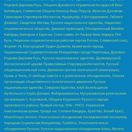
Родовой Державы Русь, Община Духовного Управления Асгардской Веси
Беловодья, Славянская Община Капища Веды Перуна, Мужская Духовная
Семинария Староверов-Инглингов, Нурджулар, К Богодержавию, Таблиги
Джамаат, Свидетели Иеговы, Русское национальное единство, Национал-
социалистическое общество, Джамаат мувахидов, Объединенный Вилайат
Кабарды, Балкарии и Карачая, Союз славян, Ат-Такфир Валь-Хиджра, Пит
Буль, Национал-социалистическая рабочая партия России, Славянский союз,
Формат-18, Благородный Орден Дьявола, Армия воли народа,
Национальная Социалистическая Инициатива города Череповца, Духовно-
Родовая Держава Русь, Русское национальное единство, Древнерусской
Инглистической церкви Православных Староверов-Инглингов, Русский
общенациональный союз, Движение против нелегальной иммиграции,
Кровь и Честь, О свободе совести и о религиозных объединениях, Омская
организация общественного политического движения Русское
национальное единство, Северное Братство, Клуб Болельщиков
Футбольного Клуба Динамо, Файзрахманисты, Мусульманская религиозная
организация п. Боровский, Община Коренного Русского народа
Щелковского района, Правый сектор, УНА - УНСО, Украинская
повстанческая армия, Тризуб им. Степана Бандеры, Братство, Белый Крест,
Misanthropic division, Религиозное объединение последователей инглиизма,
Народная Социальная Инициатива, TulaSkins, Этнополитическое
объединение Русские, Русское национальное объединение Атака, Мечеть