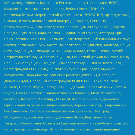
Мирмамеда, Община Коренного Русского народа г. Астрахани, ВОЛЯ,
Меджлис крымскотатарского народа, Рубеж Севера, ТОЙС, О
противодействии экстремистской деятельности, РЕВТАТПОД, Артподготовка,
Штольц, В честь иконы Божией Матери Державная, Сектор 16,
Независимость, Фирма, Молодежная правозащитная группа МПГ, Курсом
Правды и Единения, Каракольская инициативная группа, Автоград Крю,
Союз Славянских Сил Руси, Алля-Аят, Благотворительный пансионат Ак Умут,
Русская республика Русь, Арестантское уголовное единство, Башкорт, Нация
и свобода, Нация и свобода, W.H.С., Фалунь Дафа, Иртыш Ultras, Русский
Патриотический клуб-Новокузнецк/РПК, Сибирский державный союз, Фонд
борьбы с коррупцией, Фонд защиты прав граждан, Штабы Навального,
Совет граждан СССР Прикубанского округа г. Краснодара, Мужское
государство, Народное объединение русского движения, Народное
движение Адат, Народный совет граждан РСФСР СССР Архангельской
области, Проект Штурм, Граждане СССР, Держава Союз Советских Светлых
Родов, Совет Советских Социалистических Районов, Meta Platforms Inc,
Facebook, Instagram, WhatsApp, СИЧ-С14, Добровольческое Движение
Организации украинских националистов, Черный Комитет, Татарстанское
Региональное Всетатарское общественное движение, Невоград,
Молодежное Демократическое Движение Весна, Верховный Совет
Татарской Автономной Советской Социалистической Республики, Конгресс
ойрат-калмыцкого народа, Исполнительный комитет совета народных