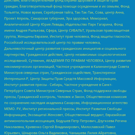
Действие, Благотворительный фонд охраны здоровья и защиты прав
граждан, Благотворительный фонд помощи осужденным и их семьям, Фонд
Тольятти, Новое время, Серебряная тайга, Так-Так-Так, Сова, центр Анна,
Проект Апрель, Самарская губерния, Эра здоровья, Мемориал,
Аналитический Центр Юрия Левады, Издательство Парк Гагарина, Фонд
имени Андрея Рылькова, Сфера, Центр СИБАЛЬТ, Уральская правозащитная
группа, Женщины Евразии, Институт прав человека, Фонд защиты гласности,
Российский исследовательский центр по правам человека,
Дальневосточный центр развития гражданских инициатив и социального
партнерства, Гражданское действие, Центр независимых социологических
исследований, Сутяжник, АКАДЕМИЯ ПО ПРАВАМ ЧЕЛОВЕКА, Центр развития
некоммерческих организаций, Частное учреждение в Калининграде Совета
Министров северных стран, Гражданское содействие, Трансперенси
Интернешнл-Р, Центр Защиты Прав Средств Массовой Информации,
Институт развития прессы - Сибирь, Частное учреждение в Санкт-
Петербурге Совета Министров Северных Стран, Фонд поддержки свободы
прессы, Гражданский контроль, Человек и Закон, Общественная комиссия
по сохранению наследия академика Сахарова, Информационное агентство
МЕМО. РУ, Институт региональной прессы, Институт Развития Свободы
Информации, Экозащита!-Женсовет, Общественный вердикт, Евразийская
антимонопольная ассоциация, Бедушев Петр Петрович, Дзугкоева Регина
Николаевна, Кривенко Сергей Владимирович, Милославский Павел
Юрьевич, Шнырова Ольга Вадимовна, Чанышева Лилия Айратовна,