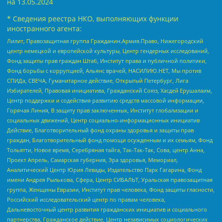
на
13.05.2024
* Сведения реестра НКО, выполняющих функции
иностранного агента:
Лилит, Правозащитная группа Гражданин.Армия.Право, Нижегородский
центр немецкой и европейской культуры, Центр гендерных исследований,
Фонд защиты прав граждан Штаб, Институт права и публичной политики,
Фонд борьбы с коррупцией, Альянс врачей, НАСИЛИЮ.НЕТ, Мы против
СПИДа, СВЕЧА, Гуманитарное действие, Открытый Петербург, Лига
Избирателей, Правовая инициатива, Гражданский Союз, Хасдей Ерушалаим,
Центр поддержки и содействия развитию средств массовой информации,
Горячая Линия, В защиту прав заключенных, Институт глобализации и
социальных движений, Центр социально-информационных инициатив
Действие, Благотворительный фонд охраны здоровья и защиты прав
граждан, Благотворительный фонд помощи осужденным и их семьям, Фонд
Тольятти, Новое время, Серебряная тайга, Так-Так-Так, Сова, центр Анна,
Проект Апрель, Самарская губерния, Эра здоровья, Мемориал,
Аналитический Центр Юрия Левады, Издательство Парк Гагарина, Фонд
имени Андрея Рылькова, Сфера, Центр СИБАЛЬТ, Уральская правозащитная
группа, Женщины Евразии, Институт прав человека, Фонд защиты гласности,
Российский исследовательский центр по правам человека,
Дальневосточный центр развития гражданских инициатив и социального
партнерства, Гражданское действие, Центр независимых социологических