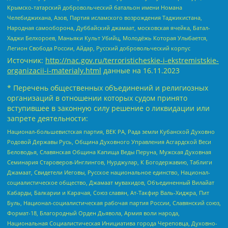
Крымско-татарский добровольческий батальон имени Номана
Челебиджихана, Азов, Партия исламского возрождения Таджикистана,
Народная самооборона, Дуббайский джамаат, московская ячейка, Батал-
Хаджи Белхороев, Маньяки Культ Убийц, Молодёжь Которая Улыбается,
Легион Свобода России, Айдар, Русский добровольческий корпус
Источник:
http://nac.gov.ru/terroristicheskie-i-ekstremistskie-
organizacii-i-materialy.html
данные на
16.11.2023
* Перечень общественных объединений и религиозных
организаций в отношении которых судом принято
вступившее в законную силу решение о ликвидации или
запрете деятельности:
Национал-большевистская партия, ВЕК РА, Рада земли Кубанской Духовно
Родовой Державы Русь, Община Духовного Управления Асгардской Веси
Беловодья, Славянская Община Капища Веды Перуна, Мужская Духовная
Семинария Староверов-Инглингов, Нурджулар, К Богодержавию, Таблиги
Джамаат, Свидетели Иеговы, Русское национальное единство, Национал-
социалистическое общество, Джамаат мувахидов, Объединенный Вилайат
Кабарды, Балкарии и Карачая, Союз славян, Ат-Такфир Валь-Хиджра, Пит
Буль, Национал-социалистическая рабочая партия России, Славянский союз,
Формат-18, Благородный Орден Дьявола, Армия воли народа,
Национальная Социалистическая Инициатива города Череповца, Духовно-