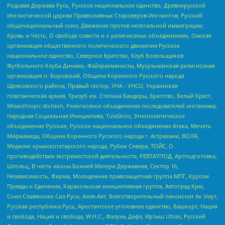
Родовая Держава Русь, Русское национальное единство, Древнерусской
Инглистической церкви Православных Староверов-Инглингов, Русский
общенациональный союз, Движение против нелегальной иммиграции,
Кровь и Честь, О свободе совести и о религиозных объединениях, Омская
организация общественного политического движения Русское
национальное единство, Северное Братство, Клуб Болельщиков
Футбольного Клуба Динамо, Файзрахманисты, Мусульманская религиозная
организация п. Боровский, Община Коренного Русского народа
Щелковского района, Правый сектор, УНА - УНСО, Украинская
повстанческая армия, Тризуб им. Степана Бандеры, Братство, Белый Крест,
Misanthropic division, Религиозное объединение последователей инглиизма,
Народная Социальная Инициатива, TulaSkins, Этнополитическое
объединение Русские, Русское национальное объединение Атака, Мечеть
Мирмамеда, Община Коренного Русского народа г. Астрахани, ВОЛЯ,
Меджлис крымскотатарского народа, Рубеж Севера, ТОЙС, О
противодействии экстремистской деятельности, РЕВТАТПОД, Артподготовка,
Штольц, В честь иконы Божией Матери Державная, Сектор 16,
Независимость, Фирма, Молодежная правозащитная группа МПГ, Курсом
Правды и Единения, Каракольская инициативная группа, Автоград Крю,
Союз Славянских Сил Руси, Алля-Аят, Благотворительный пансионат Ак Умут,
Русская республика Русь, Арестантское уголовное единство, Башкорт, Нация
и свобода, Нация и свобода, W.H.С., Фалунь Дафа, Иртыш Ultras, Русский