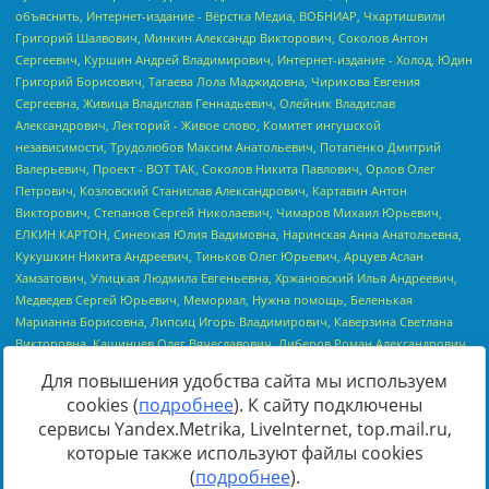
Для повышения удобства сайта мы используем
cookies (
подробнее
). К сайту подключены
сервисы Yandex.Metrika, LiveInternet, top.mail.ru,
Источник:
https://minjust.gov.ru/uploaded/files/reestr-
которые также используют файлы cookies
inostrannyih-agentov-22-03-2024.pdf
данные на
22.03.2024
(
подробнее
).