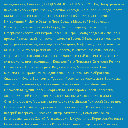
исследований, Сутяжник, АКАДЕМИЯ ПО ПРАВАМ ЧЕЛОВЕКА, Центр развития
некоммерческих организаций, Частное учреждение в Калининграде Совета
Министров северных стран, Гражданское содействие, Трансперенси
Интернешнл-Р, Центр Защиты Прав Средств Массовой Информации,
Институт развития прессы - Сибирь, Частное учреждение в Санкт-
Петербурге Совета Министров Северных Стран, Фонд поддержки свободы
прессы, Гражданский контроль, Человек и Закон, Общественная комиссия
по сохранению наследия академика Сахарова, Информационное агентство
МЕМО. РУ, Институт региональной прессы, Институт Развития Свободы
Информации, Экозащита!-Женсовет, Общественный вердикт, Евразийская
антимонопольная ассоциация, Бедушев Петр Петрович, Дзугкоева Регина
Николаевна, Кривенко Сергей Владимирович, Милославский Павел
Юрьевич, Шнырова Ольга Вадимовна, Чанышева Лилия Айратовна,
Сидорович Ольга Борисовна, Туровский Александр Алексеевич, Васильева
Анастасия Евгеньевна, Ривина Анна Валерьевна, Бойко Анатолий
Николаевич, Дугин Сергей Георгиевич, Пивоваров Андрей Сергеевич,
Аверин Виталий Евгеньевич, Барахоев Магомед Бекханович, Шарипков
Олег Викторович, Мошель Ирина Ароновна, Шведов Григорий Сергеевич,
Пономарев Лев Александрович, Каргалицкий Борис Юльевич, Созаев
Валерий Валерьевич, Исламов Тимур Рифгатович, Романова Ольга
Евгеньевна, Щаров Сергей Алексадрович, Цирульников Борис Альбертович,
Гасан Ольга Павловна, Паутов Юрий Анатольевич, Верховский Александр