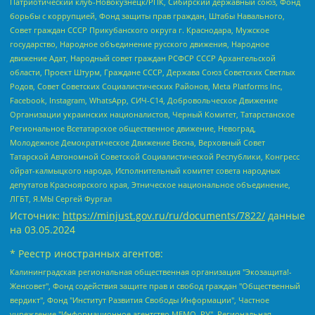
Патриотический клуб-Новокузнецк/РПК, Сибирский державный союз, Фонд
борьбы с коррупцией, Фонд защиты прав граждан, Штабы Навального,
Совет граждан СССР Прикубанского округа г. Краснодара, Мужское
государство, Народное объединение русского движения, Народное
движение Адат, Народный совет граждан РСФСР СССР Архангельской
области, Проект Штурм, Граждане СССР, Держава Союз Советских Светлых
Родов, Совет Советских Социалистических Районов, Meta Platforms Inc,
Facebook, Instagram, WhatsApp, СИЧ-С14, Добровольческое Движение
Организации украинских националистов, Черный Комитет, Татарстанское
Региональное Всетатарское общественное движение, Невоград,
Молодежное Демократическое Движение Весна, Верховный Совет
Татарской Автономной Советской Социалистической Республики, Конгресс
ойрат-калмыцкого народа, Исполнительный комитет совета народных
депутатов Красноярского края, Этническое национальное объединение,
ЛГБТ, Я.МЫ Сергей Фургал
Источник:
https://minjust.gov.ru/ru/documents/7822/
данные
на
03.05.2024
* Реестр иностранных агентов:
Калининградская региональная общественная организация "Экозащита!-Женсовет", Фонд содействия защите прав и свобод граждан "Общественный вердикт", Фонд "Институт Развития Свободы Информации", Частное учреждение "Информационное агентство МЕМО. РУ", Региональная общественная организация "Общественная комиссия по сохранению наследия академика Сахарова", Фонд поддержки свободы прессы, Санкт-Петербургская общественная правозащитная организация "Гражданский контроль", Межрегиональная общественная организация "Информационно-просветительский центр "Мемориал", Региональный Фонд "Центр Защиты Прав Средств Массовой Информации", с 05.12.2023 Фонд "Центр Защиты Прав Средств массовой информации", Региональная общественная благотворительная организация помощи беженцам и мигрантам "Гражданское содействие", Негосударственное образовательное учреждение дополнительного профессионального образования (повышение квалификации) специалистов "АКАДЕМИЯ ПО ПРАВАМ ЧЕЛОВЕКА", Свердловская региональная общественная организация "Сутяжник", Автономная некоммерческая организация "Центр независимых социологических исследований", Союз общественных объединений "Российский исследовательский центр по правам человека", Региональное общественное учреждение научно-информационный центр "МЕМОРИАЛ", Некоммерческая организация "Фонд защиты гласности", Автономная некоммерческая организация "Институт прав человека", Городская общественная организация "Екатеринбургское общество "МЕМОРИАЛ", Городская общественная организация "Рязанское историко-просветительское и правозащитное общество "Мемориал" (Рязанский Мемориал), Челябинский региональный орган общественной самодеятельности – женское общественное объединение "Женщины Евразии", Челябинский региональный орган общественной самодеятельности "Уральская правозащитная группа", Фонд содействия защите здоровья и социальной справедливости имени Андрея Рылькова, Автономная Некоммерческая Организация "Аналитический Центр Юрия Левады", Автономная некоммерческая организация социальной поддержки населения "Проект Апрель", Региональная общественная организация помощи женщинам и детям, находящимся в кризисной ситуации "Информационно-методический центр "Анна", Фонд содействия развитию массовых коммуникаций и правовому просвещению "Так-так-Так", Фонд содействия устойчивому развитию "Серебряная тайга", Свердловский региональный общественный фонд социальных проектов "Новое время", "Idel.Реалии", Кавказ.Реалии, Крым.Реалии, Телеканал Настоящее Время, Татаро-башкирская служба Радио Свобода (Azatliq Radiosi), Радио Свободная Европа/Радио Свобода (PCE/PC), "Сибирь.Реалии", "Фактограф", Благотворительный фонд помощи осужденным и их семьям, Автономная некоммерческая организация "Институт глобализации и социальных движений", Фонд "В защиту прав заключенных", Частное учреждение "Центр поддержки и содействия развитию средств массовой информации", Пензенский региональный общественный благотворительный фонд "Гражданский союз", "Север.Реалии", Некоммерческая организация Фонд "Правовая инициатива", Общество с ограниченной ответственностью "Радио Свободная Европа/Радио Свобода", Чешское информационное агентство "MEDIUM-ORIENT", Красноярская региональная общественная организация "Мы против СПИДа", Камалягин Денис Николаевич, Маркелов Сергей Евгеньевич, Пономарев Лев Александрович, Савицкая Людмила Алексеевна, Автономная некоммерческая организация "Центр по работе с проблемой насилия "НАСИЛИЮ.НЕТ", Межрегиональный профессиональный союз работников здравоохранения "Альянс врачей", Юридическое лицо, зарегистрированное в Латвийской Республике, SIA "Medusa Project" (регистрационный номер 40103797863, дата регистрации 10.06.2014), Некоммерческая организация "Фонд по борьбе с коррупцией", Автономная некоммерческая организация "Институт права и публичной политики", Баданин Роман Сергеевич, Гликин Максим Александрович, Железнова Мария Михайловна, Лукьянова Юлия Сергеевна, Маетная Елизавета Витальевна, Маняхин Петр Борисович, Чуракова Ольга Владимировна, Ярош Юлия Петровна, Юридическое лицо "The Insider SIA", зарегистрированное в Риге, Латвийская Республика (дата регистрации 26.06.2015), являющееся администратором доменного имени интернет-издания "The Insider SIA", https://theins.ru, Постернак Алексей Евгеньевич, Рубин Михаил Аркадьевич, Анин Роман Александрович, Юридическое лицо Istories fonds, зарегистрированное в Латвийской Республике (регистрационный номер 50008295751, дата регистрации 24.02.2020), Великовский Дмитрий Александрович, Долинина Ирина Николаевна, Мароховская Алеся Алексеевна, Шлейнов Роман Юрьевич, Шмагун Олеся Валентиновна, Общество с ограниченной ответственностью "Альтаир 2021", Общество с ограниченной ответственностью "Вега 2021", Общество с ограниченной ответственностью "Главный редактор 2021", Общество с ограниченной ответственностью "Ромашки монолит", Важенков Артем Валерьевич, Ивановская областная общественная организация "Центр гендерных исследований", Гурман Юрий Альбертович, Медиапроект "ОВД-Инфо", Егоров Владимир Владимирович, Жилинский Владимир Александрович, Общество с ограниченной ответственностью "ЗП", Иванова София Юрьевна, Карезина Инна Павловна, Кильтау Екатерина Викторовна, Петров Алексей Викторович, Пискунов Сергей Евгеньевич, Смирнов Сергей Сергеевич, Тихонов Михаил Сергеевич, Общество с ограниченной ответственностью "ЖУРНАЛИСТ-ИНОСТРАННЫЙ АГЕНТ", Арапова Галина Юрьевна, Вольтская Татьяна Анатольевна, Американская компания "Mason G.E.S. Anonymous Foundation" (США), являющаяся владельцем интернет-издания https://mnews.world/, Компания "Stichting Bellingcat", зарегистрированная в Нидерландах (дата регистрации 11.07.2018), Захаров Андрей Вячеславович, Клепиковская Екатерина Дмитриевна, Общество с ограниченной ответственностью "МЕМО", Перл Роман Александрович, Симонов Евгений Алексеевич, Соловьева Елена Анатольевна, Сотников Даниил Владимирович, Сурначева Елизавета Дмитриевна, Автономная некоммерческая организация по защите прав человека и информированию населения "Якутия – Наше Мнение", Общество с ограниченной ответственностью "Москоу диджитал медиа", с 26.01.2023 Общество с ограниченной ответственностью "Чайка Белые сады", Ветошкина Валерия Валерьевна, Заговора Максим Александрович, Межрегиональное общественное движение "Российская ЛГБТ - сеть", Оленичев Максим Владимирович, Павлов Иван Юрьевич, Скворцова Елена Сергеевна, Общество с ограниченной ответственностью "Как бы инагент", Кочетков Игорь Викторович, Общество с ограниченной ответственностью "Честные выборы", Еланчик Олег Александрович, Общество с ограниченной ответственностью "Нобелевский призыв", Гималова Регина Эмилевна, Григорьев Андрей Валерьевич, Григорьева Алина Александровна, Ассоциация по содействию защите прав призывников, альтернативнослужащих и военнослужащих "Правозащитная группа "Гражданин.Армия.Право", Хисамова Регина Фаритовна, Автономная некоммерческая организация по реализации социально-правовых программ "Лилит", Дальневосточное общественное движение "Маяк", Санкт-Петербургская ЛГБТ-инициативная группа "Выход", Инициативная группа ЛГБТ+ "Реверс", Алексеев Андрей Викторович, Бекбулатова Таисия Львовна, Беляев Иван Михайлович, Владыкина Елена Сергеевна, Гельман Марат Александрович, Никульшина Вероника Юрьевна, Толоконникова Надежда Андреевна, Шендерович Виктор Анатольевич, Общество с ограниченной ответственностью "Данное сообщение", Общество с ограниченной ответственностью Издательский дом "Новая глава", Айнбиндер Александра Александровна, Московский комьюнити-центр для ЛГБТ+инициатив, Благотворительный фонд развития филантропии, Deutsche Welle (Германия, Kurt-Schumacher-Strasse 3, 53113 Bonn), Борзунова Мария Михайловна, Воробьев Виктор Викторович, Голубева Анна Львовна, Константинова Алла Михайловна, Малкова Ирина Владимировна, Мурадов Мурад Абдулгалимович, Осетинская Елизавета Николаевна, Понасенков Евгений Николаевич, Ганапольский Матвей Юрьевич, Киселев Евгений Алексеевич, Борухович Ирина Григорьевна, Дремин Иван Тимофеевич, Дубровский Дмитрий Викторович, Красноярская региональная общественная организация поддержки и развития альтернативных образовательных технологий и межкультурных коммуникаций "ИНТЕРРА", Маяковская Екатерина Алексеевна, Фейгин Марк Захарович, Филимонов Андрей Викторович, Дзугкоева Регина Николаевна, Доброхотов Роман Александрович, Дудь Юрий Александрович, Елкин Сергей Владимирович, Кругликов Кирилл Игоревич, Сабунаева Мария Леонидовна, Семенов Алексей Владимирович, Шаинян Карен Багратович, Шульман Екатерина Михайловна, Асафьев Артур Валерьевич, Вахштайн Виктор Семенович, Венедиктов Алексей Алексеевич, Лушникова Екатерина Евгеньевна, Волков Леонид Михайлович, Невзоров Александр Глебович, Пархоменко Сергей Борисович, Сироткин Ярослав Николаевич, Кара-Мурза Владимир Владимирович, Баранова Наталья Владимировна, Гозман Леонид Яковлевич, Кагарлицкий Борис Юльевич, Климарев Михаил Валерьевич, Милов Владимир Станиславович, Автономная некоммерческая организация Краснодарский центр современного искусства "Типография", Моргенштерн Алишер Тагирович, Соболь Любовь Эдуардовна, Общество с ограниченной ответственностью "ЛИЗА НОРМ", Каспаров Гарри Кимович, Ходорковский Михаил Борисович, Общество с ограниченной ответственностью "Апрельские тезисы", Данилович Ирина Брониславовна, Кашин Олег Владимирович, Петров Николай Владимирович, Пивоваров Алексей Владимирович, Соколов Михаил Владимирович, Цветкова Юлия Владимировна, Чичваркин Евгений Александрович, Комитет против пыток/Команда против пыток, Общество с ограниченной ответственностью "Первый научный", Общество с ограниченной ответственностью "Вертолет и ко", Белоцерковская Вероника Борисовна, Кац Максим Евгеньевич, Лазарева Татьяна Юрьевна, Шаведдинов Руслан Табризович, Яшин Илья Валерьевич, Общество с ограниченной ответственностью "Иноагент ААВ", Алешковский Дмитрий Петрович, Альбац Евгения Марковна, Быков Дмитрий Львович, Галямина Юлия Евгеньевна, Лойко Сергей Леонидович, Мартынов Кирилл Константинович, Медведев Сергей Александрович, Крашенинников Федор Геннадиевич, Гордеева Катерина Вл