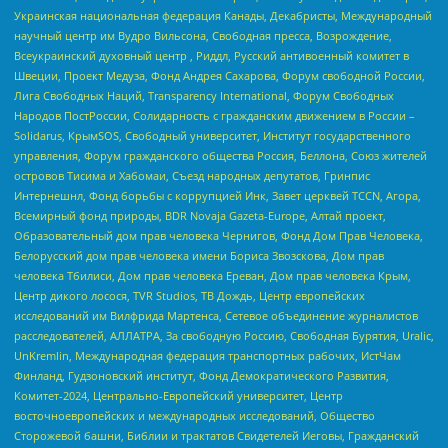
Украинская национальная федерация Канады, Декабристы, Международный
научный центр им Вудро Вильсона, Свободная пресса, Возрождение,
Всеукраинский духовный центр , Риддл, Русский антивоенный комитет в
Швеции, Проект Медуза, Фонд Андрея Сахарова, Форум свободной России,
Лига Свободных Наций, Transparеncy International, Форум Свободных
Народов ПостРоссии, Солидарность с гражданским движением в России –
Solidarus, КрымSOS, Свободный университет, Институт государственного
управления, Форум гражданского общества Россия, Беллона, Союз жителей
островов Тисима и Хабомаи, Съезд народных депутатов, Гринпис
Интернешнл, Фонд борьбы с коррупцией Инк, Завет церквей TCCN, Агора,
Всемирный фонд природы, BDR Novaja Gazeta-Europe, Алтай проект,
Образовательный дом прав человека Чернигов, Фонд Дом Прав Человека,
Белорусский дом прав человека имени Бориса Звозскова, Дом прав
человека Тбилиси, Дом прав человека Ереван, Дом прав человека Крым,
Центр дикого лосося, TVR Studios, ТВ Дождь, Центр европейских
исследований им Вилфрида Мартенса, Сетевое объединение журналистов
расследователей, АЛЛАТРА, За свободную Россию, Свободная Бурятия, Uralic,
UnKremlin, Международная федерация транспортных рабочих, ИстЧам
Финланд, Гудзоновский институт, Фонд Демократического Развития,
Комитет-2024, Центрально-Европейский университет, Центр
восточноевропейских и международных исследований, Общество
Сторожевой башни, Библии и трактатов Свидетелей Иеговы, Гражданский