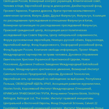
Свободная Россия, Всемирный конгресс украинцев, Атлантический совет,
Человек в беде, Европейский фонд за демократию, Джеймстаунский фонд,
Прожект Хармони, Родники дракона, Врачи против насильственного
извлечения органов, Фалунь Дафа, Друзья Фалуньгун, Фалуньгун, Коалиция
по расследованию преследования в отношении Фалуньгун в Китае,
Всемирная организация по расследованию преследований Фалуньгун,
Пражский гражданский центр, Ассоциация школ политических
исследований при Совете Европы, Центр либеральной современности,
Форум русскоязычных европейцев, Немецко-русский обмен, Бард колледж,
Европейский выбор, Фонд Ходорковского, Оксфордский российский фонд,
Фонд Будущее России, Компания свободы информации, Проект Медиа,
Международное партнерство за права человека, Духовное Управление
Евангельских Христиан Украинской Христианской Церкви, Новое
Поколение, Духовное Учебное Заведение Международный Библейский
Колледж, Международное христианское движение, Всемирный Институт
Саентологических Предприятий, Церковь Духовной Технологии,
Европейская сеть организаций по наблюдению за выборами, Республика
Польша, СВОБОДНЫЙ ИДЕЛЬ-УРАЛ, Ассоциация развития журналистики,
IStories fonds, Королевский Институт Международных Отношений,
КРИМСЬКА ПРАВОЗАХИСНА ГРУПА, Фонд имени Генриха Бёлля, Stichting
Bellingcat, Bellingcat Ltd, The Insider, Институт правовой инициативы
Центральной и Восточной Европы, Фонд Открытой Эстонии, Calvert 22
Foundation, Канадский украинский конгресс, Институт Макдональда-Лорье,