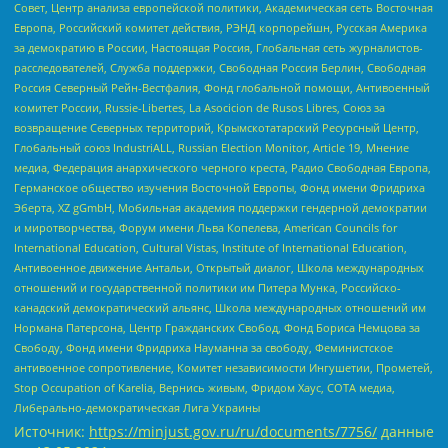
Совет, Центр анализа европейской политики, Академическая сеть Восточная
Европа, Российский комитет действия, РЭНД корпорейшн, Русская Америка
за демократию в России, Настоящая Россия, Глобальная сеть журналистов-
расследователей, Служба поддержки, Свободная Россия Берлин, Свободная
Россия Северный Рейн-Вестфалия, Фонд глобальной помощи, Антивоенный
комитет России, Russie-Libertes, La Asocicion de Rusos Libres, Союз за
возвращение Северных территорий, Крымскотатарский Ресурсный Центр,
Глобальный союз IndustriALL, Russian Election Monitor, Article 19, Мнение
медиа, Федерация анархического черного креста, Радио Свободная Европа,
Германское общество изучения Восточной Европы, Фонд имени Фридриха
Эберта, XZ gGmbH, Мобильная академия поддержки гендерной демократии
и миротворчества, Форум имени Льва Копелева, American Councils for
International Education, Cultural Vistas, Institute of International Education,
Антивоенное движение Антальи, Открытый диалог, Школа международных
отношений и государственной политики им Питера Мунка, Российско-
канадский демократический альянс, Школа международных отношений им
Нормана Патерсона, Центр Гражданских Свобод, Фонд Бориса Немцова за
Свободу, Фонд имени Фридриха Науманна за свободу, Феминистское
антивоенное сопротивление, Комитет независимости Ингушетии, Прометей,
Stop Occupation of Karelia, Вернись живым, Фридом Хаус, СОТА медиа,
Либерально-демократическая Лига Украины
Источник:
https://minjust.gov.ru/ru/documents/7756/
данные