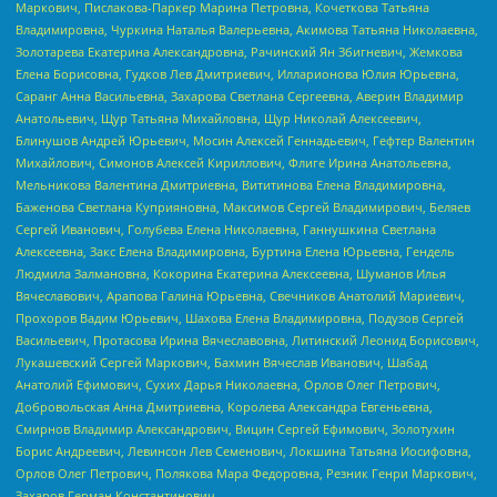
Маркович, Пислакова-Паркер Марина Петровна, Кочеткова Татьяна
Владимировна, Чуркина Наталья Валерьевна, Акимова Татьяна Николаевна,
Золотарева Екатерина Александровна, Рачинский Ян Збигневич, Жемкова
Елена Борисовна, Гудков Лев Дмитриевич, Илларионова Юлия Юрьевна,
Саранг Анна Васильевна, Захарова Светлана Сергеевна, Аверин Владимир
Анатольевич, Щур Татьяна Михайловна, Щур Николай Алексеевич,
Блинушов Андрей Юрьевич, Мосин Алексей Геннадьевич, Гефтер Валентин
Михайлович, Симонов Алексей Кириллович, Флиге Ирина Анатольевна,
Мельникова Валентина Дмитриевна, Вититинова Елена Владимировна,
Баженова Светлана Куприяновна, Максимов Сергей Владимирович, Беляев
Сергей Иванович, Голубева Елена Николаевна, Ганнушкина Светлана
Алексеевна, Закс Елена Владимировна, Буртина Елена Юрьевна, Гендель
Людмила Залмановна, Кокорина Екатерина Алексеевна, Шуманов Илья
Вячеславович, Арапова Галина Юрьевна, Свечников Анатолий Мариевич,
Прохоров Вадим Юрьевич, Шахова Елена Владимировна, Подузов Сергей
Васильевич, Протасова Ирина Вячеславовна, Литинский Леонид Борисович,
Лукашевский Сергей Маркович, Бахмин Вячеслав Иванович, Шабад
Анатолий Ефимович, Сухих Дарья Николаевна, Орлов Олег Петрович,
Добровольская Анна Дмитриевна, Королева Александра Евгеньевна,
Смирнов Владимир Александрович, Вицин Сергей Ефимович, Золотухин
Борис Андреевич, Левинсон Лев Семенович, Локшина Татьяна Иосифовна,
Орлов Олег Петрович, Полякова Мара Федоровна, Резник Генри Маркович,
Захаров Герман Константинович