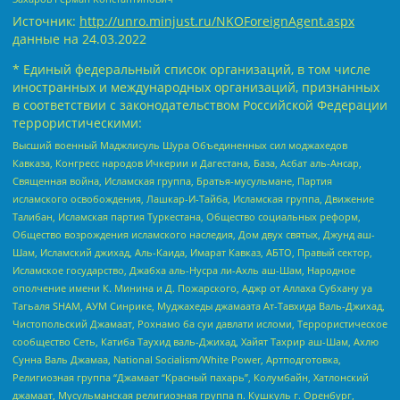
Источник:
http://unro.minjust.ru/NKOForeignAgent.aspx
данные на
24.03.2022
* Единый федеральный список организаций, в том числе
иностранных и международных организаций, признанных
в соответствии с законодательством Российской Федерации
террористическими:
Высший военный Маджлисуль Шура Объединенных сил моджахедов
Кавказа, Конгресс народов Ичкерии и Дагестана, База, Асбат аль-Ансар,
Священная война, Исламская группа, Братья-мусульмане, Партия
исламского освобождения, Лашкар-И-Тайба, Исламская группа, Движение
Талибан, Исламская партия Туркестана, Общество социальных реформ,
Общество возрождения исламского наследия, Дом двух святых, Джунд аш-
Шам, Исламский джихад, Аль-Каида, Имарат Кавказ, АБТО, Правый сектор,
Исламское государство, Джабха аль-Нусра ли-Ахль аш-Шам, Народное
ополчение имени К. Минина и Д. Пожарского, Аджр от Аллаха Субхану уа
Тагьаля SHAM, АУМ Синрике, Муджахеды джамаата Ат-Тавхида Валь-Джихад,
Чистопольский Джамаат, Рохнамо ба суи давлати исломи, Террористическое
сообщество Сеть, Катиба Таухид валь-Джихад, Хайят Тахрир аш-Шам, Ахлю
Сунна Валь Джамаа, National Socialism/White Power, Артподготовка,
Религиозная группа “Джамаат “Красный пахарь”, Колумбайн, Хатлонский
джамаат, Мусульманская религиозная группа п. Кушкуль г. Оренбург,