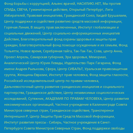
Фонд борьбы с коррупцией, Альянс врачей, НАСИЛИЮ.НЕТ, Мы против
СПИДа, СВЕЧА, Гуманитарное действие, Открытый Петербург, Лига
Избирателей, Правовая инициатива, Гражданский Союз, Хасдей Ерушалаим,
Центр поддержки и содействия развитию средств массовой информации,
Горячая Линия, В защиту прав заключенных, Институт глобализации и
социальных движений, Центр социально-информационных инициатив
Действие, Благотворительный фонд охраны здоровья и защиты прав
граждан, Благотворительный фонд помощи осужденным и их семьям, Фонд
Тольятти, Новое время, Серебряная тайга, Так-Так-Так, Сова, центр Анна,
Проект Апрель, Самарская губерния, Эра здоровья, Мемориал,
Аналитический Центр Юрия Левады, Издательство Парк Гагарина, Фонд
имени Андрея Рылькова, Сфера, Центр СИБАЛЬТ, Уральская правозащитная
группа, Женщины Евразии, Институт прав человека, Фонд защиты гласности,
Российский исследовательский центр по правам человека,
Дальневосточный центр развития гражданских инициатив и социального
партнерства, Гражданское действие, Центр независимых социологических
исследований, Сутяжник, АКАДЕМИЯ ПО ПРАВАМ ЧЕЛОВЕКА, Центр развития
некоммерческих организаций, Частное учреждение в Калининграде Совета
Министров северных стран, Гражданское содействие, Трансперенси
Интернешнл-Р, Центр Защиты Прав Средств Массовой Информации,
Институт развития прессы - Сибирь, Частное учреждение в Санкт-
Петербурге Совета Министров Северных Стран, Фонд поддержки свободы