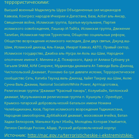
террористическими:
Высший военный Маджлисуль Шура Объединенных сил моджахедов
Кавказа, Конгресс народов Ичкерии и Дагестана, База, Асбат аль-Ансар,
Священная война, Исламская группа, Братья-мусульмане, Партия
исламского освобождения, Лашкар-И-Тайба, Исламская группа, Движение
Талибан, Исламская партия Туркестана, Общество социальных реформ,
Общество возрождения исламского наследия, Дом двух святых, Джунд аш-
Шам, Исламский джихад, Аль-Каида, Имарат Кавказ, АБТО, Правый сектор,
Исламское государство, Джабха аль-Нусра ли-Ахль аш-Шам, Народное
ополчение имени К. Минина и Д. Пожарского, Аджр от Аллаха Субхану уа
Тагьаля SHAM, АУМ Синрике, Муджахеды джамаата Ат-Тавхида Валь-Джихад,
Чистопольский Джамаат, Рохнамо ба суи давлати исломи, Террористическое
сообщество Сеть, Катиба Таухид валь-Джихад, Хайят Тахрир аш-Шам, Ахлю
Сунна Валь Джамаа, National Socialism/White Power, Артподготовка,
Религиозная группа “Джамаат “Красный пахарь”, Колумбайн, Хатлонский
джамаат, Мусульманская религиозная группа п. Кушкуль г. Оренбург,
Крымско-татарский добровольческий батальон имени Номана
Челебиджихана, Азов, Партия исламского возрождения Таджикистана,
Народная самооборона, Дуббайский джамаат, московская ячейка, Батал-
Хаджи Белхороев, Маньяки Культ Убийц, Молодёжь Которая Улыбается,
Легион Свобода России, Айдар, Русский добровольческий корпус
Источник:
http://nac.gov.ru/terroristicheskie-i-ekstremistskie-