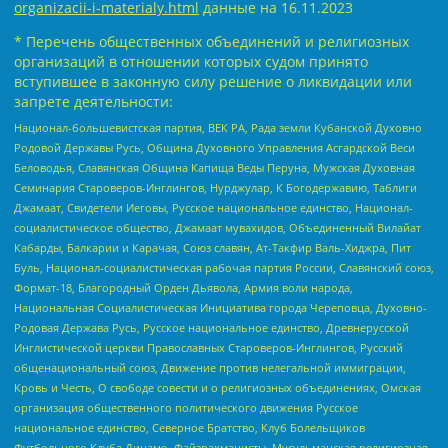
organizacii-i-materialy.html
данные на
16.11.2023
* Перечень общественных объединений и религиозных
организаций в отношении которых судом принято
вступившее в законную силу решение о ликвидации или
запрете деятельности:
Национал-большевистская партия, ВЕК РА, Рада земли Кубанской Духовно
Родовой Державы Русь, Община Духовного Управления Асгардской Веси
Беловодья, Славянская Община Капища Веды Перуна, Мужская Духовная
Семинария Староверов-Инглингов, Нурджулар, К Богодержавию, Таблиги
Джамаат, Свидетели Иеговы, Русское национальное единство, Национал-
социалистическое общество, Джамаат мувахидов, Объединенный Вилайат
Кабарды, Балкарии и Карачая, Союз славян, Ат-Такфир Валь-Хиджра, Пит
Буль, Национал-социалистическая рабочая партия России, Славянский союз,
Формат-18, Благородный Орден Дьявола, Армия воли народа,
Национальная Социалистическая Инициатива города Череповца, Духовно-
Родовая Держава Русь, Русское национальное единство, Древнерусской
Инглистической церкви Православных Староверов-Инглингов, Русский
общенациональный союз, Движение против нелегальной иммиграции,
Кровь и Честь, О свободе совести и о религиозных объединениях, Омская
организация общественного политического движения Русское
национальное единство, Северное Братство, Клуб Болельщиков
Футбольного Клуба Динамо, Файзрахманисты, Мусульманская религиозная