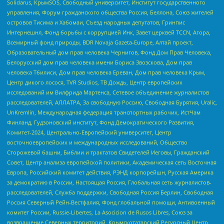
Solidarus, КрымSOS, Свободный университет, Институт государственного
управления, Форум гражданского общества Россия, Беллона, Союз жителей
островов Тисима и Хабомаи, Съезд народных депутатов, Гринпис
Интернешнл, Фонд борьбы с коррупцией Инк, Завет церквей TCCN, Агора,
Всемирный фонд природы, BDR Novaja Gazeta-Europe, Алтай проект,
Образовательный дом прав человека Чернигов, Фонд Дом Прав Человека,
Белорусский дом прав человека имени Бориса Звозскова, Дом прав
человека Тбилиси, Дом прав человека Ереван, Дом прав человека Крым,
Центр дикого лосося, TVR Studios, ТВ Дождь, Центр европейских
исследований им Вилфрида Мартенса, Сетевое объединение журналистов
расследователей, АЛЛАТРА, За свободную Россию, Свободная Бурятия, Uralic,
UnKremlin, Международная федерация транспортных рабочих, ИстЧам
Финланд, Гудзоновский институт, Фонд Демократического Развития,
Комитет-2024, Центрально-Европейский университет, Центр
восточноевропейских и международных исследований, Общество
Сторожевой башни, Библии и трактатов Свидетелей Иеговы, Гражданский
Совет, Центр анализа европейской политики, Академическая сеть Восточная
Европа, Российский комитет действия, РЭНД корпорейшн, Русская Америка
за демократию в России, Настоящая Россия, Глобальная сеть журналистов-
расследователей, Служба поддержки, Свободная Россия Берлин, Свободная
Россия Северный Рейн-Вестфалия, Фонд глобальной помощи, Антивоенный
комитет России, Russie-Libertes, La Asocicion de Rusos Libres, Союз за
возвращение Северных территорий, Крымскотатарский Ресурсный Центр,