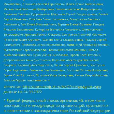
Михайлович, Симонов Алексей Кириллович, Флиге Ирина Анатольевна,
Мельникова Валентина Дмитриевна, Вититинова Елена Владимировна,
Баженова Светлана Куприяновна, Максимов Сергей Владимирович, Беляев
Сергей Иванович, Голубева Елена Николаевна, Ганнушкина Светлана
Алексеевна, Закс Елена Владимировна, Буртина Елена Юрьевна, Гендель
Людмила Залмановна, Кокорина Екатерина Алексеевна, Шуманов Илья
Вячеславович, Арапова Галина Юрьевна, Свечников Анатолий Мариевич,
Прохоров Вадим Юрьевич, Шахова Елена Владимировна, Подузов Сергей
Васильевич, Протасова Ирина Вячеславовна, Литинский Леонид Борисович,
Лукашевский Сергей Маркович, Бахмин Вячеслав Иванович, Шабад
Анатолий Ефимович, Сухих Дарья Николаевна, Орлов Олег Петрович,
Добровольская Анна Дмитриевна, Королева Александра Евгеньевна,
Смирнов Владимир Александрович, Вицин Сергей Ефимович, Золотухин
Борис Андреевич, Левинсон Лев Семенович, Локшина Татьяна Иосифовна,
Орлов Олег Петрович, Полякова Мара Федоровна, Резник Генри Маркович,
Захаров Герман Константинович
Источник:
http://unro.minjust.ru/NKOForeignAgent.aspx
данные на
24.03.2022
* Единый федеральный список организаций, в том числе
иностранных и международных организаций, признанных
в соответствии с законодательством Российской Федерации