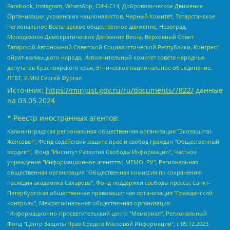
Facebook, Instagram, WhatsApp, СИЧ-С14, Добровольческое Движение
Организации украинских националистов, Черный Комитет, Татарстанское
Региональное Всетатарское общественное движение, Невоград,
Молодежное Демократическое Движение Весна, Верховный Совет
Татарской Автономной Советской Социалистической Республики, Конгресс
ойрат-калмыцкого народа, Исполнительный комитет совета народных
депутатов Красноярского края, Этническое национальное объединение,
ЛГБТ, Я.МЫ Сергей Фургал
Источник:
https://minjust.gov.ru/ru/documents/7822/
данные
на
03.05.2024
* Реестр иностранных агентов:
Калининградская региональная общественная организация "Экозащита!-Женсовет", Фонд содействия защите прав и свобод граждан "Общественный вердикт", Фонд "Институт Развития Свободы Информации", Частное учреждение "Информационное агентство МЕМО. РУ", Региональная общественная организация "Общественная комиссия по сохранению наследия академика Сахарова", Фонд поддержки свободы прессы, Санкт-Петербургская общественная правозащитная организация "Гражданский контроль", Межрегиональная общественная организация "Информационно-просветительский центр "Мемориал", Региональный Фонд "Центр Защиты Прав Средств Массовой Информации", с 05.12.2023 Фонд "Центр Защиты Прав Средств массовой информации", Региональная общественная благотворительная организация помощи беженцам и мигрантам "Гражданское содействие", Негосударственное образовательное учреждение дополнительного профессионального образования (повышение квалификации) специалистов "АКАДЕМИЯ ПО ПРАВАМ ЧЕЛОВЕКА", Свердловская региональная общественная организация "Сутяжник", Автономная некоммерческая организация "Центр независимых социологических исследований", Союз общественных объединений "Российский исследовательский центр по правам человека", Региональное общественное учреждение научно-информационный центр "МЕМОРИАЛ", Некоммерческая организация "Фонд защиты гласности", Автономная некоммерческая организация "Институт прав человека", Городская общественная организация "Екатеринбургское общество "МЕМОРИАЛ", Городская общественная организация "Рязанское историко-просветительское и правозащитное общество "Мемориал" (Рязанский Мемориал), Челябинский региональный орган общественной самодеятельности – женское общественное объединение "Женщины Евразии", Челябинский региональный орган общественной самодеятельности "Уральская правозащитная группа", Фонд содействия защите здоровья и социальной справедливости имени Андрея Рылькова, Автономная Некоммерческая Организация "Аналитический Центр Юрия Левады", Автономная некоммерческая организация социальной поддержки населения "Проект Апрель", Региональная общественная организация помощи женщинам и детям, находящимся в кризисной ситуации "Информационно-методический центр "Анна", Фонд содействия развитию массовых коммуникаций и правовому просвещению "Так-так-Так", Фонд содействия устойчивому развитию "Серебряная тайга", Свердловский региональный общественный фонд социальных проектов "Новое время", "Idel.Реалии", Кавказ.Реалии, Крым.Реалии, Телеканал Настоящее Время, Татаро-башкирская служба Радио Свобода (Azatliq Radiosi), Радио Свободная Европа/Радио Свобода (PCE/PC), "Сибирь.Реалии", "Фактограф", Благотворительный фонд помощи осужденным и их семьям, Автономная некоммерческая организация "Институт глобализации и социальных движений", Фонд "В защиту прав заключенных", Частное учреждение "Центр поддержки и содействия развитию средств массовой информации", Пензенский региональный общественный благотворительный фонд "Гражданский союз", "Север.Реалии", Некоммерческая организация Фонд "Правовая инициатива", Общество с ограниченной ответственностью "Радио Свободная Европа/Радио Свобода", Чешское информационное агентство "MEDIUM-ORIENT", Красноярская региональная общественная организация "Мы против СПИДа", Камалягин Денис Николаевич, Маркелов Сергей Евгеньевич, Пономарев Лев Александрович, Савицкая Людмила Алексеевна, Автономная некоммерческая организация "Центр по работе с проблемой насилия "НАСИЛИЮ.НЕТ", Межрегиональный профессиональный союз работников здравоохранения "Альянс врачей", Юридическое лицо, зарегистрированное в Латвийской Республике, SIA "Medusa Project" (регистрационный номер 40103797863, дата регистрации 10.06.2014), Некоммерческая организация "Фонд по борьбе с коррупцией", Автономная некоммерческая организация "Институт права и публичной политики", Баданин Роман Сергеевич, Гликин Максим Александрович, Железнова Мария Михайловна, Лукьянова Юлия Сергеевна, Маетная Елизавета Витальевна, Маняхин Петр Борисович, Чуракова Ольга Владимировна, Ярош Юлия Петровна, Юридическое лицо "The Insider SIA", зарегистрированное в Риге, Латвийская Республика (дата регистрации 26.06.2015), являющееся администратором доменного имени интернет-издания "The Insider SIA", https://theins.ru, Постернак Алексей Евгеньевич, Рубин Михаил Аркадьевич, Анин Роман Александрович, Юридическое лицо Istories fonds, зарегистрированное в Латвийской Республике (регистрационный номер 50008295751, дата регистрации 24.02.2020), Великовский Дмитрий Александрович, Долинина Ирина Николаевна, Мароховская Алеся Алексеевна, Шлейнов Роман Юрьевич, Шмагун Олеся Валентиновна, Общество с ограниченной ответственностью "Альтаир 2021", Общество с ограниченной ответственностью "Вега 2021", Общество с ограниченной ответственностью "Главный редактор 2021", Общество с ограниченной ответственностью "Ромашки монолит", Важенков Артем Валерьевич, Ивановская областная общественная организация "Центр гендерных исследований", Гурман Юрий Альбертович, Медиапроект "ОВД-Инфо", Егоров Владимир Владимирович, Жилинский Владимир Александрович, Общество с ограниченной ответственностью "ЗП", Иванова София Юрьевна, Карезина Инна Павловна, Кильтау Екатерина Викторовна, Петров Алексей Викторович, Пискунов Сергей Евгеньевич, Смирнов Сергей Сергеевич, Тихонов Михаил Сергеевич, Общество с ограниченной ответственностью "ЖУРНАЛИСТ-ИНОСТРАННЫЙ АГЕНТ", Арапова Галина Юрьевна, Вольтская Татьяна Анатольевна, Американская компания "Mason G.E.S. Anonymous Foundation" (США), являющаяся владельцем интернет-издания https://mnews.world/, Компания "Stichting Bellingcat", зарегистрированная в Нидерландах (дата регистрации 11.07.2018), Захаров Андрей Вячеславович, Клепиковская Екатерина Дмитриевна, Общество с ограниченной ответственностью "МЕМО", Перл Роман Александрович, Симонов Евгений Алексеевич, Соловьева Елена Анатольевна, Сотников Даниил Владимирович, Сурначева Елизавета Дмитриевна, Автономная некоммерческая организация по защите прав человека и информированию населения "Якутия – Наше Мнение", Общество с ограниченной ответственностью "Москоу диджитал медиа", с 26.01.2023 Общество с ограниченной ответственностью "Чайка Белые сады", Ветошкина Валерия Валерьевна, Заговора Максим Александрович, Межрегиональное общественное движение "Российская ЛГБТ - сеть", Оленичев Максим Владимирович, Павлов Иван Юрьевич, Скворцова Елена Сергеевна, Общество с ограниченной ответственностью "Как бы инагент", Кочетков Игорь Викторович, Общество с ограниченной ответственностью "Честные выборы", Еланчик Олег Александрович, Общество с ограниченной ответственностью "Нобелевский призыв", Гималова Регина Эмилевна, Григорьев Андрей Валерьевич, Григорьева Алина Александровна, Ассоциация по содействию защите прав призывников, альтернативнослужащих и военнослужащих "Правозащитная группа "Гражданин.Армия.Право", Хисамова Регина Фаритовна, Автономная некоммерческая организация по реализации социально-правовых программ "Лилит", Дальневосточное общественное движение "Маяк", Санкт-Петербургская ЛГБТ-инициативная группа "Выход", Инициативная группа ЛГБТ+ "Реверс", Алексеев Андрей Викторович, Бекбулатова Таисия Львовна, Беляев Иван Михайлович, Владыкина Елена Сергеевна, Гельман Марат Александрович, Никульшина Вероника Юрьевна, Толоконникова Надежда Андреевна, Шендерович Виктор Анатольевич, Общество с ограниченной ответственностью "Данное сообщение", Общество с ограниченной ответственностью Издательский дом "Новая глава", Айнбиндер Александра Александровна, Московский комьюнити-центр для ЛГБТ+инициатив, Благотворительный фонд развития филантропии, Deutsche Welle (Германия, Kurt-Schumacher-Strasse 3, 53113 Bonn), Борзунова Мария Михайловна, Воробьев Виктор Викторович, Голубева Анна Львовна, Константинова Алла Михайловна, Малкова Ирина Владимировна, Мурадов Мурад Абдулгалимович, Осетинская Елизавета Николаевна, Понасенков Евгений Николаевич, Ганапольский Матвей Юрьевич, Киселев Евгений Алексеевич, Борухович Ирина Григорьевна, Дремин Иван Тимофеевич, Дубровский Дмитрий Викторович, Красноярская региональная общественная организация поддержки и развития альтернативных образовательных технологий и межкультурных коммуникаций "ИНТЕРРА", Маяковская Екатерина Алексеевна, Фейгин Марк Захарович, Филимонов Андрей Викторович, Дзугкоева Регина Николаевна, Доброхотов Роман Александрович, Дудь Юрий Александрович, Елкин Сергей Владимирович, Кругликов Кирилл Игоревич, Сабунаева Мария Леонидовна, Семенов Алексей Владимирович, Шаинян Карен Багратович, Шульман Екатерина Михайловна, Асафьев Артур Валерьевич, Вахштайн Виктор Семенович, Венедиктов Алексей Алексеевич, Лушникова Екатерина Евгеньевна, Волков Леонид Михайлович, Невзоров Александр Глебович, Пархоменко Сергей Борисович, Сироткин Ярослав Николаевич, Кара-Мурза Владимир Владимирович, Баранова Наталья Владимировна, Гозман Леонид Яковлевич, Кагарлицкий Борис Юльевич, Климарев Михаил Валерьевич, Милов Владимир Станиславович, Автономная некоммерческая организация Краснодарский центр современного искусства "Типография", Моргенштерн Алишер Тагирович, Соболь Любовь Эдуардовна, Общество с ограниченной ответственностью "ЛИЗА НОРМ", Каспаров Гарри Кимович, Ходорковский Михаил Борисович, Общество с ограниченной ответственностью "Апрельские тезисы", Данилович Ирина Брониславовна, Кашин Олег Владимирович, Петров Николай Владимирович, Пивоваров Алексей Владимирович, Соколов Михаил Владимирович, Цветкова Юлия Владимировна, Чичваркин Евгений Александрович, Комитет против пыток/Команда против пыток, Общество с ограниченной ответственностью "Первый научный", Общество с ограниченной ответственностью "Вертолет и ко", Белоцерковская Вероника Борисовна, Кац Максим Евгеньевич, Лазарева Татьяна Юрьевна, Шаведдинов Руслан Табризович, Яшин Илья Валерьевич, Общество с ограниченной ответственностью "Иноагент ААВ", Алешковский Дмитрий Петрович, Альбац Евгения Марковна, Быков Дмитрий Львович, Галямина Юлия Евгеньевна, Лойко Сергей Леонидович, Мартынов Кирилл Константинович, Медведев Сергей Александрович, Крашенинников Федор Геннадиевич, Гордеева Катерина Вл