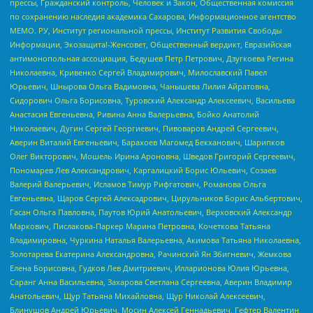
прессы, Гражданский контроль, Человек и Закон, Общественная комиссия
по сохранению наследия академика Сахарова, Информационное агентство
МЕМО. РУ, Институт региональной прессы, Институт Развития Свободы
Информации, Экозащита!-Женсовет, Общественный вердикт, Евразийская
антимонопольная ассоциация, Бедушев Петр Петрович, Дзугкоева Регина
Николаевна, Кривенко Сергей Владимирович, Милославский Павел
Юрьевич, Шнырова Ольга Вадимовна, Чанышева Лилия Айратовна,
Сидорович Ольга Борисовна, Туровский Александр Алексеевич, Васильева
Анастасия Евгеньевна, Ривина Анна Валерьевна, Бойко Анатолий
Николаевич, Дугин Сергей Георгиевич, Пивоваров Андрей Сергеевич,
Аверин Виталий Евгеньевич, Барахоев Магомед Бекханович, Шарипков
Олег Викторович, Мошель Ирина Ароновна, Шведов Григорий Сергеевич,
Пономарев Лев Александрович, Каргалицкий Борис Юльевич, Созаев
Валерий Валерьевич, Исламов Тимур Рифгатович, Романова Ольга
Евгеньевна, Щаров Сергей Алексадрович, Цирульников Борис Альбертович,
Гасан Ольга Павловна, Паутов Юрий Анатольевич, Верховский Александр
Маркович, Пислакова-Паркер Марина Петровна, Кочеткова Татьяна
Владимировна, Чуркина Наталья Валерьевна, Акимова Татьяна Николаевна,
Золотарева Екатерина Александровна, Рачинский Ян Збигневич, Жемкова
Елена Борисовна, Гудков Лев Дмитриевич, Илларионова Юлия Юрьевна,
Саранг Анна Васильевна, Захарова Светлана Сергеевна, Аверин Владимир
Анатольевич, Щур Татьяна Михайловна, Щур Николай Алексеевич,
Блинушов Андрей Юрьевич, Мосин Алексей Геннадьевич, Гефтер Валентин