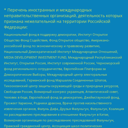
* Перечень иностранных и международных
неправительственных организаций, деятельность которых
признана нежелательной на территории Российской
Федерации:
Национальный фонд в поддержку демократии, Институт Открытое
Общество Фонд Содействия, Фонд Открытое общество, Американо-
российский фонд по экономическому и правовому развитию,
Национальный Демократический Институт Международных Отношений,
MEDIA DEVELOPMENT INVESTMENT FUND, Международный Республиканский
Институт, Открытая Россия, Институт современной России, Черноморский
фонд регионального сотрудничества, Европейская Платформа за
Демократические Выборы, Международный центр электоральных
исследований, Германский фонд Маршалла Соединенных Штатов,
Тихоокеанский центр защиты окружающей среды и природных ресурсов,
Свободная Россия, Всемирный конгресс украинцев, Атлантический совет,
Человек в беде, Европейский фонд за демократию, Джеймстаунский фонд,
Прожект Хармони, Родники дракона, Врачи против насильственного
извлечения органов, Фалунь Дафа, Друзья Фалуньгун, Фалуньгун, Коалиция
по расследованию преследования в отношении Фалуньгун в Китае,
Всемирная организация по расследованию преследований Фалуньгун,
Пражский гражданский центр, Ассоциация школ политических