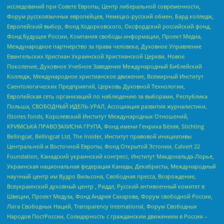
исследований при Совете Европы, Центр либеральной современности,
Форум русскоязычных европейцев, Немецко-русский обмен, Бард колледж,
Европейский выбор, Фонд Ходорковского, Оксфордский российский фонд,
Фонд Будущее России, Компания свободы информации, Проект Медиа,
Международное партнерство за права человека, Духовное Управление
Евангельских Христиан Украинской Христианской Церкви, Новое
Поколение, Духовное Учебное Заведение Международный Библейский
Колледж, Международное христианское движение, Всемирный Институт
Саентологических Предприятий, Церковь Духовной Технологии,
Европейская сеть организаций по наблюдению за выборами, Республика
Польша, СВОБОДНЫЙ ИДЕЛЬ-УРАЛ, Ассоциация развития журналистики,
IStories fonds, Королевский Институт Международных Отношений,
КРИМСЬКА ПРАВОЗАХИСНА ГРУПА, Фонд имени Генриха Бёлля, Stichting
Bellingcat, Bellingcat Ltd, The Insider, Институт правовой инициативы
Центральной и Восточной Европы, Фонд Открытой Эстонии, Calvert 22
Foundation, Канадский украинский конгресс, Институт Макдональда-Лорье,
Украинская национальная федерация Канады, Декабристы, Международный
научный центр им Вудро Вильсона, Свободная пресса, Возрождение,
Всеукраинский духовный центр , Риддл, Русский антивоенный комитет в
Швеции, Проект Медуза, Фонд Андрея Сахарова, Форум свободной России,
Лига Свободных Наций, Transparеncy International, Форум Свободных
Народов ПостРоссии, Солидарность с гражданским движением в России –