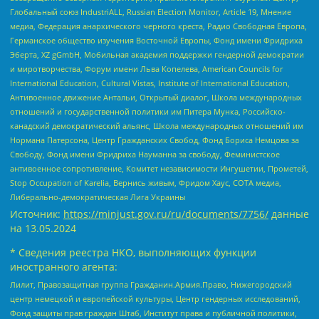
Глобальный союз IndustriALL, Russian Election Monitor, Article 19, Мнение
медиа, Федерация анархического черного креста, Радио Свободная Европа,
Германское общество изучения Восточной Европы, Фонд имени Фридриха
Эберта, XZ gGmbH, Мобильная академия поддержки гендерной демократии
и миротворчества, Форум имени Льва Копелева, American Councils for
International Education, Cultural Vistas, Institute of International Education,
Антивоенное движение Антальи, Открытый диалог, Школа международных
отношений и государственной политики им Питера Мунка, Российско-
канадский демократический альянс, Школа международных отношений им
Нормана Патерсона, Центр Гражданских Свобод, Фонд Бориса Немцова за
Свободу, Фонд имени Фридриха Науманна за свободу, Феминистское
антивоенное сопротивление, Комитет независимости Ингушетии, Прометей,
Stop Occupation of Karelia, Вернись живым, Фридом Хаус, СОТА медиа,
Либерально-демократическая Лига Украины
Источник:
https://minjust.gov.ru/ru/documents/7756/
данные
на
13.05.2024
* Сведения реестра НКО, выполняющих функции
иностранного агента:
Лилит, Правозащитная группа Гражданин.Армия.Право, Нижегородский
центр немецкой и европейской культуры, Центр гендерных исследований,
Фонд защиты прав граждан Штаб, Институт права и публичной политики,