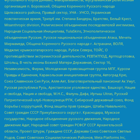
организация п. Боровский, Община Коренного Русского народа
Щелковского района, Правый сектор, УНА - УНСО, Украинская
повстанческая армия, Тризуб им. Степана Бандеры, Братство, Белый Крест,
Misanthropic division, Религиозное объединение последователей инглиизма,
Народная Социальная Инициатива, TulaSkins, Этнополитическое
объединение Русские, Русское национальное объединение Атака, Мечеть
Мирмамеда, Община Коренного Русского народа г. Астрахани, ВОЛЯ,
Меджлис крымскотатарского народа, Рубеж Севера, ТОЙС, О
противодействии экстремистской деятельности, РЕВТАТПОД, Артподготовка,
Штольц, В честь иконы Божией Матери Державная, Сектор 16,
Независимость, Фирма, Молодежная правозащитная группа МПГ, Курсом
Правды и Единения, Каракольская инициативная группа, Автоград Крю,
Союз Славянских Сил Руси, Алля-Аят, Благотворительный пансионат Ак Умут,
Русская республика Русь, Арестантское уголовное единство, Башкорт, Нация
и свобода, Нация и свобода, W.H.С., Фалунь Дафа, Иртыш Ultras, Русский
Патриотический клуб-Новокузнецк/РПК, Сибирский державный союз, Фонд
борьбы с коррупцией, Фонд защиты прав граждан, Штабы Навального,
Совет граждан СССР Прикубанского округа г. Краснодара, Мужское
государство, Народное объединение русского движения, Народное
движение Адат, Народный совет граждан РСФСР СССР Архангельской
области, Проект Штурм, Граждане СССР, Держава Союз Советских Светлых
Родов, Совет Советских Социалистических Районов, Meta Platforms Inc,