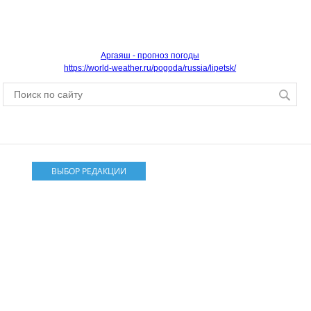
Аргаяш - прогноз погоды
https://world-weather.ru/pogoda/russia/lipetsk/
ВЫБОР РЕДАКЦИИ