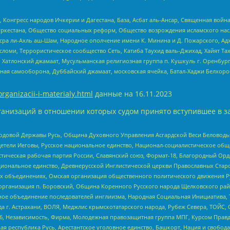
нгресс народов Ичкерии и Дагестана, База, Асбат аль-Ансар, Священная война,
уркестана, Общество социальных реформ, Общество возрождения исламского насл
Нусра ли-Ахль аш-Шам, Народное ополчение имени К. Минина и Д. Пожарского, Ад
сломи, Террористическое сообщество Сеть, Катиба Таухид валь-Джихад, Хайят Тах
, Хатлонский джамаат, Мусульманская религиозная группа п. Кушкуль г. Оренбу
ная самооборона, Дуббайский джамаат, московская ячейка, Батал-Хаджи Белхор
organizacii-i-materialy.html
данные на
16.11.2023
анизаций в отношении которых судом принято вступившее в з
 Родовой Державы Русь, Община Духовного Управления Асгардской Веси Беловод
детели Иеговы, Русское национальное единство, Национал-социалистическое об
истическая рабочая партия России, Славянский союз, Формат-18, Благородный Ор
ациональное единство, Древнерусской Инглистической церкви Православных Ста
ных объединениях, Омская организация общественного политического движения Р
рганизация п. Боровский, Община Коренного Русского народа Щелковского район
гиозное объединение последователей инглиизма, Народная Социальная Инициатива,
 г. Астрахани, ВОЛЯ, Меджлис крымскотатарского народа, Рубеж Севера, ТОЙС, 
6, Независимость, Фирма, Молодежная правозащитная группа МПГ, Курсом Правд
ая республика Русь, Арестантское уголовное единство, Башкорт, Нация и свобода,