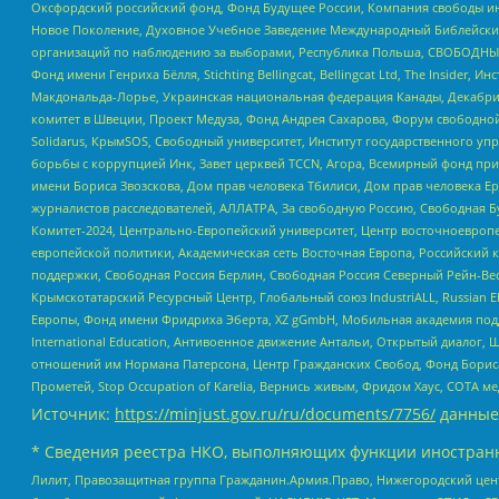
Оксфордский российский фонд, Фонд Будущее России, Компания свободы ин
Новое Поколение, Духовное Учебное Заведение Международный Библейский
организаций по наблюдению за выборами, Республика Польша, СВОБОДНЫЙ
Фонд имени Генриха Бёлля, Stichting Bellingcat, Bellingcat Ltd, The Inside
Макдональда-Лорье, Украинская национальная федерация Канады, Декабрис
комитет в Швеции, Проект Медуза, Фонд Андрея Сахарова, Форум свободной 
Solidarus, КрымSOS, Свободный университет, Институт государственного у
борьбы с коррупцией Инк, Завет церквей TCCN, Агора, Всемирный фонд при
имени Бориса Звозскова, Дом прав человека Тбилиси, Дом прав человека Ер
журналистов расследователей, АЛЛАТРА, За свободную Россию, Свободная Б
Комитет-2024, Центрально-Европейский университет, Центр восточноевроп
европейской политики, Академическая сеть Восточная Европа, Российский к
поддержки, Свободная Россия Берлин, Свободная Россия Северный Рейн-Вест
Крымскотатарский Ресурсный Центр, Глобальный союз IndustriALL, Russian E
Европы, Фонд имени Фридриха Эберта, XZ gGmbH, Мобильная академия поддержк
International Education, Антивоенное движение Антальи, Открытый диало
отношений им Нормана Патерсона, Центр Гражданских Свобод, Фонд Бориса
Прометей, Stop Occupation of Karelia, Вернись живым, Фридом Хаус, СОТА 
Источник:
https://minjust.gov.ru/ru/documents/7756/
данные
* Сведения реестра НКО, выполняющих функции иностранн
Лилит, Правозащитная группа Гражданин.Армия.Право, Нижегородский цент