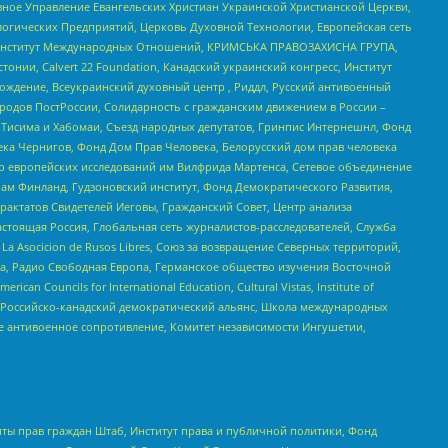
ное Управление Евангельских Христиан Украинской Христианской Церкви,
огических Предприятий, Церковь Духовной Технологии, Европейская сеть
ий Институт Международных Отношений, КРИМСЬКА ПРАВОЗАХИСНА ГРУПА,
стонии, Calvert 22 Foundation, Канадский украинский конгресс, Институт
ждение, Всеукраинский духовный центр , Риддл, Русский антивоенный
ародов ПостРоссии, Солидарность с гражданским движением в России –
в Тисима и Хабомаи, Съезд народных депутатов, Гринпис Интернешнл, Фонд
ека Чернигов, Фонд Дом Прав Человека, Белорусский дом прав человека
нтр европейских исследований им Вилфрида Мартенса, Сетевое объединение
Чам Финланд, Гудзоновский институт, Фонд Демократического Развития,
актатов Свидетелей Иеговы, Гражданский Совет, Центр анализа
астоящая Россия, Глобальная сеть журналистов-расследователей, Служба
a Asocicion de Rusos Libres, Союз за возвращение Северных территорий,
еста, Радио Свободная Европа, Германское общество изучения Восточной
ouncils for International Education, Cultural Vistas, Institute of
, Российско-канадский демократический альянс, Школа международных
е антивоенное сопротивление, Комитет независимости Ингушетии,
ты прав граждан Штаб, Институт права и публичной политики, Фонд