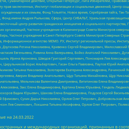
ЧА, Гуманитарное действие, Открытый Петербург, Лига Избирателей, Правовая 
иту прав заключенных, Институт глобализации и социальных движений, Центр 
ужденным и их семьям, Фонд Тольятти, Новое время, Серебряная тайга, Так-Так-
, Фонд имени Андрея Рылькова, Сфера, Центр СИБАЛЬТ, Уральская правозащитна
невосточный центр развития гражданских инициатив и социального партнерства, 
 организаций, Частное учреждение в Калининграде Совета Министров северных 
бирь, Частное учреждение в Санкт-Петербурге Совета Министров Северных Стра
а, Информационное агентство МЕМО. РУ, Институт региональной прессы, Инсти
ч, Дзугкоева Регина Николаевна, Кривенко Сергей Владимирович, Милославски
настасия Евгеньевна, Ривина Анна Валерьевна, Бойко Анатолий Николаевич, Дуг
ошель Ирина Ароновна, Шведов Григорий Сергеевич, Пономарев Лев Александро
ч, Цирульников Борис Альбертович, Гасан Ольга Павловна, Паутов Юрий Анато
Акимова Татьяна Николаевна, Золотарева Екатерина Александровна, Рачинский Я
Сергеевна, Аверин Владимир Анатольевич, Щур Татьяна Михайловна, Щур Никола
Анатольевна, Мельникова Валентина Дмитриевна, Вититинова Елена Владимировн
 Алексеевна, Закс Елена Владимировна, Буртина Елена Юрьевна, Гендель Людмил
рохоров Вадим Юрьевич, Шахова Елена Владимировна, Подузов Сергей Васильеви
й Ефимович, Сухих Дарья Николаевна, Орлов Олег Петрович, Добровольская Анн
нсон Лев Семенович, Локшина Татьяна Иосифовна, Орлов Олег Петрович, Поляк
ые на
24.03.2022
ностранных и международных организаций, признанных в соотв