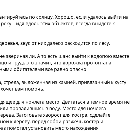
иентируйтесь по солнцу. Хорошо, если удалось выйти на
еку – идя вдоль этих объектов, всегда выйдете к
ревья, звук от них далеко расходится по лесу.
не звериная ли. А то есть шанс выйти к водопою вместе
лицо и грудь это значит, что дорожка протоптана
сными обитателями все равно опасно.
а, стрела, выложенная из камней, привязанный к кусту
захочет вам помочь.
ходящее для ночлега место. Двигаться в темное время не
или провалившись в воду. Место для ночлега
рева. Заготовьте хворост для костра, сделайте
ной к дереву, перед собой разжечь костер и
раз помогал установить место нахождения