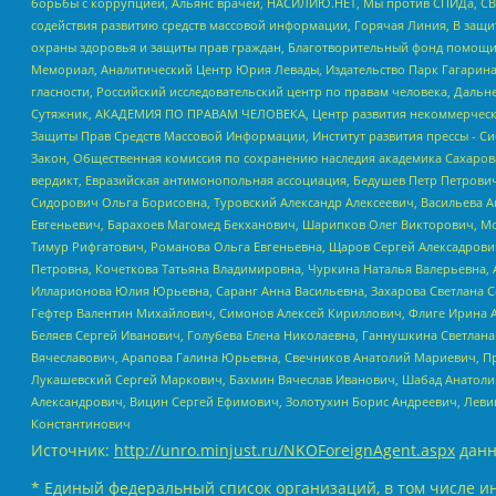
борьбы с коррупцией, Альянс врачей, НАСИЛИЮ.НЕТ, Мы против СПИДа, СВЕ
содействия развитию средств массовой информации, Горячая Линия, В защ
охраны здоровья и защиты прав граждан, Благотворительный фонд помощи ос
Мемориал, Аналитический Центр Юрия Левады, Издательство Парк Гагарина
гласности, Российский исследовательский центр по правам человека, Даль
Сутяжник, АКАДЕМИЯ ПО ПРАВАМ ЧЕЛОВЕКА, Центр развития некоммерческих
Защиты Прав Средств Массовой Информации, Институт развития прессы - Си
Закон, Общественная комиссия по сохранению наследия академика Сахаров
вердикт, Евразийская антимонопольная ассоциация, Бедушев Петр Петрови
Сидорович Ольга Борисовна, Туровский Александр Алексеевич, Васильева А
Евгеньевич, Барахоев Магомед Бекханович, Шарипков Олег Викторович, М
Тимур Рифгатович, Романова Ольга Евгеньевна, Щаров Сергей Алексадрови
Петровна, Кочеткова Татьяна Владимировна, Чуркина Наталья Валерьевна, 
Илларионова Юлия Юрьевна, Саранг Анна Васильевна, Захарова Светлана 
Гефтер Валентин Михайлович, Симонов Алексей Кириллович, Флиге Ирина 
Беляев Сергей Иванович, Голубева Елена Николаевна, Ганнушкина Светлана
Вячеславович, Арапова Галина Юрьевна, Свечников Анатолий Мариевич, П
Лукашевский Сергей Маркович, Бахмин Вячеслав Иванович, Шабад Анатоли
Александрович, Вицин Сергей Ефимович, Золотухин Борис Андреевич, Леви
Константинович
Источник:
http://unro.minjust.ru/NKOForeignAgent.aspx
данн
* Единый федеральный список организаций, в том числе и