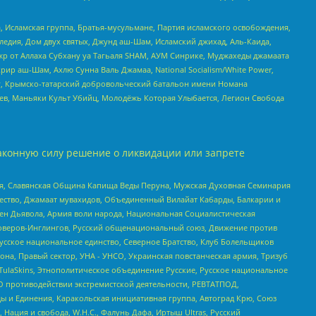
 Исламская группа, Братья-мусульмане, Партия исламского освобождения,
едия, Дом двух святых, Джунд аш-Шам, Исламский джихад, Аль-Каида,
жр от Аллаха Субхану уа Тагьаля SHAM, АУМ Синрике, Муджахеды джамаата
рир аш-Шам, Ахлю Сунна Валь Джамаа, National Socialism/White Power,
рг, Крымско-татарский добровольческий батальон имени Номана
оев, Маньяки Культ Убийц, Молодёжь Которая Улыбается, Легион Свобода
аконную силу решение о ликвидации или запрете
ья, Славянская Община Капища Веды Перуна, Мужская Духовная Семинария
щество, Джамаат мувахидов, Объединенный Вилайат Кабарды, Балкарии и
ден Дьявола, Армия воли народа, Национальная Социалистическая
роверов-Инглингов, Русский общенациональный союз, Движение против
усское национальное единство, Северное Братство, Клуб Болельщиков
а, Правый сектор, УНА - УНСО, Украинская повстанческая армия, Тризуб
 TulaSkins, Этнополитическое объединение Русские, Русское национальное
О противодействии экстремистской деятельности, РЕВТАТПОД,
ы и Единения, Каракольская инициативная группа, Автоград Крю, Союз
 Нация и свобода, W.H.С., Фалунь Дафа, Иртыш Ultras, Русский