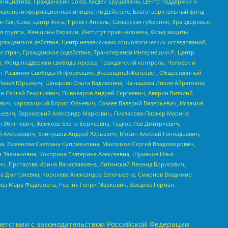
инициатива, Гражданский Союз, Хасдей Ерушалаим, Центр поддержки и
социально-информационных инициатив Действие, Благотворительный фонд
Так, Сова, центр Анна, Проект Апрель, Самарская губерния, Эра здоровья,
я группа, Женщины Евразии, Институт прав человека, Фонд защиты
Гражданское действие, Центр независимых социологических исследований,
стран, Гражданское содействие, Трансперенси Интернешнл-Р, Центр
н, Фонд поддержки свободы прессы, Гражданский контроль, Человек и
тут Развития Свободы Информации, Экозащита!-Женсовет, Общественный
й Павел Юрьевич, Шнырова Ольга Вадимовна, Чанышева Лилия Айратовна,
ин Сергей Георгиевич, Пивоваров Андрей Сергеевич, Аверин Виталий
вич, Каргалицкий Борис Юльевич, Созаев Валерий Валерьевич, Исламов
льевич, Верховский Александр Маркович, Пислакова-Паркер Марина
н Збигневич, Жемкова Елена Борисовна, Гудков Лев Дмитриевич,
й Алексеевич, Блинушов Андрей Юрьевич, Мосин Алексей Геннадьевич,
а, Баженова Светлана Куприяновна, Максимов Сергей Владимирович,
а Залмановна, Кокорина Екатерина Алексеевна, Шуманов Илья
ч, Протасова Ирина Вячеславовна, Литинский Леонид Борисович,
а Дмитриевна, Королева Александра Евгеньевна, Смирнов Владимир
ова Мара Федоровна, Резник Генри Маркович, Захаров Герман
етствии с законодательством Российской Федерации