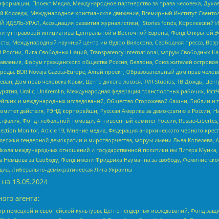
формации, Проект Медиа, Международное партнерство за права человека, Духов
 Колледж, Международное христианское движение, Всемирный Институт Саентол
 ИДЕЛЬ-УРАЛ, Ассоциация развития журналистики, IStories fonds, Королевск
r, Институт правовой инициативы Центральной и Восточной Европы, Фонд Открытой Э
ты, Международный научный центр им Вудро Вильсона, Свободная пресса, Возро
России, Лига Свободных Наций, Transparеncy International, Форум Свободных Н
правления, Форум гражданского общества Россия, Беллона, Союз жителей острово
роды, BDR Novaja Gazeta-Europe, Алтай проект, Образовательный дом прав челов
еван, Дом прав человека Крым, Центр дикого лосося, TVR Studios, ТВ Дождь, Це
урятия, Uralic, UnKremlin, Международная федерация транспортных рабочих, Ист
ейских и международных исследований, Общество Сторожевой башни, Библии и тр
омитет действия, РЭНД корпорейшн, Русская Америка за демократию в России, Н
фалия, Фонд глобальной помощи, Антивоенный комитет России, Russie-Libertes, L
lection Monitor, Article 19, Мнение медиа, Федерация анархического черного кр
и гендерной демократии и миротворчества, Форум имени Льва Копелева, American C
г, Школа международных отношений и государственной политики им Питера Мунка
 Немцова за Свободу, Фонд имени Фридриха Науманна за свободу, Феминистско
медиа, Либерально-демократическая Лига Украины
 на
13.05.2024
ого агента:
р немецкой и европейской культуры, Центр гендерных исследований, Фонд защи