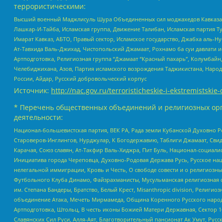
террористическими:
Высший военный Маджлисуль Шура Объединенных сил моджахедов Кавказа, Ко
Лашкар-И-Тайба, Исламская группа, Движение Талибан, Исламская партия Т
Имарат Кавказ, АБТО, Правый сектор, Исламское государство, Джабха аль-
Ат-Тавхида Валь-Джихад, Чистопольский Джамаат, Рохнамо ба суи давлати и
Артподготовка, Религиозная группа “Джамаат “Красный пахарь”, Колумбайн
Челебиджихана, Азов, Партия исламского возрождения Таджикистана, Народ
России, Айдар, Русский добровольческий корпус
Источник:
http://nac.gov.ru/terroristicheskie-i-ekstremistskie-
* Перечень общественных объединений и религиозных орг
деятельности:
Национал-большевистская партия, ВЕК РА, Рада земли Кубанской Духовно
Староверов-Инглингов, Нурджулар, К Богодержавию, Таблиги Джамаат, Сви
Карачая, Союз славян, Ат-Такфир Валь-Хиджра, Пит Буль, Национал-социал
Инициатива города Череповца, Духовно-Родовая Держава Русь, Русское н
нелегальной иммиграции, Кровь и Честь, О свободе совести и о религиоз
Футбольного Клуба Динамо, Файзрахманисты, Мусульманская религиозная о
им. Степана Бандеры, Братство, Белый Крест, Misanthropic division, Рели
объединение Атака, Мечеть Мирмамеда, Община Коренного Русского народа
Артподготовка, Штольц, В честь иконы Божией Матери Державная, Сектор 1
Славянских Сил Руси, Алля-Аят, Благотворительный пансионат Ак Умут, Русск