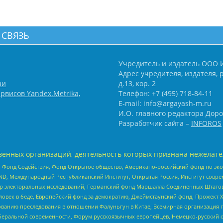
 СВЯЗЬ
Учредитель и издатель ООО 
Адрес учредителя, издателя, р
зи
д.13, кор. 2
рвисов Yandex.Metrika,
Телефон: +7 (495) 718-84-11
E-mail: info@argayash-m.ru
И.О. главного редактора Доро
Разработчик сайта –
INFOROS
енных организаций, деятельность которых признана нежелате
 Фонд Содействия, Фонд Открытое общество, Американо-российский фонд по э
 Международный Республиканский Институт, Открытая Россия, Институт совре
р электоральных исследований, Германский фонд Маршалла Соединенных Штатов
еловек в беде, Европейский фонд за демократию, Джеймстаунский фонд, Прожект
дованию преследования в отношении Фалуньгун в Китае, Всемирная организация 
беральной современности, Форум русскоязычных европейцев, Немецко-русский о