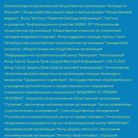
Калининградская региональная общественная организация "Экозащита!-Женсовет", Фонд содействия защите прав и свобод граждан "Общественный вердикт", Фонд "Институт Развития Свободы Информации", Частное учреждение "Информационное агентство МЕМО. РУ", Региональная общественная организация "Общественная комиссия по сохранению наследия академика Сахарова", Фонд поддержки свободы прессы, Санкт-Петербургская общественная правозащитная организация "Гражданский контроль", Межрегиональная общественная организация "Информационно-просветительский центр "Мемориал", Региональный Фонд "Центр Защиты Прав Средств Массовой Информации", с 05.12.2023 Фонд "Центр Защиты Прав Средств массовой информации", Региональная общественная благотворительная организация помощи беженцам и мигрантам "Гражданское содействие", Негосударственное образовательное учреждение дополнительного профессионального образования (повышение квалификации) специалистов "АКАДЕМИЯ ПО ПРАВАМ ЧЕЛОВЕКА", Свердловская региональная общественная организация "Сутяжник", Автономная некоммерческая организация "Центр независимых социологических исследований", Союз общественных объединений "Российский исследовательский центр по правам человека", Региональное общественное учреждение научно-информационный центр "МЕМОРИАЛ", Некоммерческая организация "Фонд защиты гласности", Автономная некоммерческая организация "Институт прав человека", Городская общественная организация "Екатеринбургское общество "МЕМОРИАЛ", Городская общественная организация "Рязанское историко-просветительское и правозащитное общество "Мемориал" (Рязанский Мемориал), Челябинский региональный орган общественной самодеятельности – женское общественное объединение "Женщины Евразии", Челябинский региональный орган общественной самодеятельности "Уральская правозащитная группа", Фонд содействия защите здоровья и социальной справедливости имени Андрея Рылькова, Автономная Некоммерческая Организация "Аналитический Центр Юрия Левады", Автономная некоммерческая организация социальной поддержки населения "Проект Апрель", Региональная общественная организация помощи женщинам и детям, находящимся в кризисной ситуации "Информационно-методический центр "Анна", Фонд содействия развитию массовых коммуникаций и правовому просвещению "Так-так-Так", Фонд содействия устойчивому развитию "Серебряная тайга", Свердловский региональный общественный фонд социальных проектов "Новое время", "Idel.Реалии", Кавказ.Реалии, Крым.Реалии, Телеканал Настоящее Время, Татаро-башкирская служба Радио Свобода (Azatliq Radiosi), Радио Свободная Европа/Радио Свобода (PCE/PC), "Сибирь.Реалии", "Фактограф", Благотворительный фонд помощи осужденным и их семьям, Автономная некоммерческая организация "Институт глобализации и социальных движений", Фонд "В защиту прав заключенных", Частное учреждение "Центр поддержки и содействия развитию средств массовой информации", Пензенский региональный общественный благотворительный фонд "Гражданский союз", "Север.Реалии", Некоммерческая организация Фонд "Правовая инициатива", Общество с ограниченной ответственностью "Радио Свободная Европа/Радио Свобода", Чешское информационное агентство "MEDIUM-ORIENT", Красноярская региональная общественная организация "Мы против СПИДа", Камалягин Денис Николаевич, Маркелов Сергей Евгеньевич, Пономарев Лев Александрович, Савицкая Людмила Алексеевна, Автономная некоммерческая организация "Центр по работе с проблемой насилия "НАСИЛИЮ.НЕТ", Межрегиональный профессиональный союз работников здравоохранения "Альянс врачей", Юридическое лицо, зарегистрированное в Латвийской Республике, SIA "Medusa Project" (регистрационный номер 40103797863, дата регистрации 10.06.2014), Некоммерческая организация "Фонд по борьбе с коррупцией", Автономная некоммерческая организация "Институт права и публичной политики", Баданин Роман Сергеевич, Гликин Максим Александрович, Железнова Мария Михайловна, Лукьянова Юлия Сергеевна, Маетная Елизавета Витальевна, Маняхин Петр Борисович, Чуракова Ольга Владимировна, Ярош Юлия Петровна, Юридическое лицо "The Insider SIA", зарегистрированное в Риге, Латвийская Республика (дата регистрации 26.06.2015), являющееся администратором доменного имени интернет-издания "The Insider SIA", https://theins.ru, Постернак Алексей Евгеньевич, Рубин Михаил Аркадьевич, Анин Роман Александрович, Юридическое лицо Istories fonds, зарегистрированное в Латвийской Республике (регистрационный номер 50008295751, дата регистрации 24.02.2020), Великовский Дмитрий Александрович, Долинина Ирина Николаевна, Мароховская Алеся Алексеевна, Шлейнов Роман Юрьевич, Шмагун Олеся Валентиновна, Общество с ограниченной ответственностью "Альтаир 2021", Общество с ограниченной ответственностью "Вега 2021", Общество с ограниченной ответственностью "Главный редактор 2021", Общество с ограниченной ответственностью "Ромашки монолит", Важенков Артем Валерьевич, Ивановская областная общественная организация "Центр гендерных исследований", Гурман Юрий Альбертович, Медиапроект "ОВД-Инфо", Егоров Владимир Владимирович, Жилинский Владимир Александрович, Общество с ограниченной ответственностью "ЗП", Иванова София Юрьевна, Карезина Инна Павловна, Кильтау Екатерина Викторовна, Петров Алексей Викторович, Пискунов Сергей Евгеньевич, Смирнов Сергей Сергеевич, Тихонов Михаил Сергеевич, Общество с ограниченной ответственностью "ЖУРНАЛИСТ-ИНОСТРАННЫЙ АГЕНТ", Арапова Галина Юрьевна, Вольтская Татьяна Анатольевна, Американская компания "Mason G.E.S. Anonymous Foundation" (США), являющаяся владельцем интернет-издания https://mnews.world/, Компания "Stichting Bellingcat", зарегистрированная в Нидерландах (дата регистрации 11.07.2018), Захаров Андрей Вячеславович, Клепиковская Екатерина Дмитриевна, Общество с ограниченной ответственностью "МЕМО", Перл Роман Александрович, Симонов Евгений Алексеевич, Соловьева Елена Анатольевна, Сотников Даниил Владимирович, Сурначева Елизавета Дмитриевна, Автономная некоммерческая организация по защите прав человека и информированию населения "Якутия – Наше Мнение", Общество с ограниченной ответственностью "Москоу диджитал медиа", с 26.01.2023 Общество с ограниченной ответственностью "Чайка Белые сады", Ветошкина Валерия Валерьевна, Заговора Максим Александрович, Межрегиональное общественное движение "Российская ЛГБТ - сеть", Оленичев Максим Владимирович, Павлов Иван Юрьевич, Скворцова Елена Сергеевна, Общество с ограниченной ответственностью "Как бы инагент", Кочетков Игорь Викторович, Общество с ограниченной ответственностью "Честные выборы", Еланчик Олег Александрович, Общество с ограниченной ответственностью "Нобелевский призыв", Гималова Регина Эмилевна, Григорьев Андрей Валерьевич, Григорьева Алина Александровна, Ассоциация по содействию защите прав призывников, альтернативнослужащих и военнослужащих "Правозащитная группа "Гражданин.Армия.Право", Хисамова Регина Фаритовна, Автономная некоммерческая организация по реализации социально-правовых программ "Лилит", Дальневосточное общественное движение "Маяк", Санкт-Петербургская ЛГБТ-инициативная группа "Выход", Инициативная группа ЛГБТ+ "Реверс", Алексеев Андрей Викторович, Бекбулатова Таисия Львовна, Беляев Иван Михайлович, Владыкина Елена Сергеевна, Гельман Марат Александрович, Никульшина Вероника Юрьевна, Толоконникова Надежда Андреевна, Шендерович Виктор Анатольевич, Общество с ограниченной ответственностью "Данное сообщение", Общество с ограниченной ответственностью Издательский дом "Новая глава", Айнбиндер Александра Александровна, Московский комьюнити-центр для ЛГБТ+инициатив, Благотворительный фонд развития филантропии, Deutsche Welle (Германия, Kurt-Schumacher-Strasse 3, 53113 Bonn), Борзунова Мария Михайловна, Воробьев Виктор Викторович, Голубева Анна Львовна, Константинова Алла Михайловна, Малкова Ирина Владимировна, Мурадов Мурад Абдулгалимович, Осетинская Елизавета Николаевна, Понасенков Евгений Николаевич, Ганапольский Матвей Юрьевич, Киселев Евгений Алексеевич, Борухович Ирина Григорьевна, Дремин Иван Тимофеевич, Дубровский Дмитрий Викторович, Красноярская региональная общественная организация поддержки и развития альтернативных образовательных технологий и межкультурных коммуникаций "ИНТЕРРА", Маяковская Екатерина Алексеевна, Фейгин Марк Захарович, Филимонов Андрей Викторович, Дзугкоева Регина Николаевна, Доброхотов Роман Александрович, Дудь Юрий Александрович, Елкин Сергей Владимирович, Кругликов Кирилл Игоревич, Сабунаева Мария Леонидовна, Семенов Алексей Владимирович, Шаинян Карен Багратович, Шульман Екатерина Михайловна, Асафьев Артур Валерьевич, Вахштайн Виктор Семенович, Венедиктов Алексей Алексеевич, Лушникова Екатерина Евгеньевна, Волков Леонид Михайлович, Невзоров Александр Глебович, Пархоменко Сергей Борисович, Сироткин Ярослав Николаевич, Кара-Мурза Владимир Владимирович, Баранова Наталья Владимировна, Гозман Леонид Яковлевич, Кагарлицкий Борис Юльевич, Климарев Михаил Валерьевич, Милов Владимир Станиславович, Автономная некоммерческая организация Краснодарский центр современного искусства "Типография", Моргенштерн Алишер Тагирович, Соболь Любовь Эдуардовна, Общество с ограниченной ответственностью "ЛИЗА НОРМ", Каспаров Гарри Кимович, Ходорковский Михаил Борисович, Общество с ограниченной ответственностью "Апрельские тезисы", Данилович Ирина Брониславовна, Кашин Олег Владимирович, Петров Николай Владимирович, Пивоваров Алексей Владимирович, Соколов Михаил Владимирович, Цветкова Юлия Владимировна, Чичваркин Евгений Александрович, Комитет против пыток/Команда против пыток, Общество с ограниченной ответственностью "Первый научный", Общество с ограниченной ответственностью "Вертолет и ко", Белоцерковская Вероника Борисовна, Кац Максим Евгеньевич, Лазарева Татьяна Юрьевна, Шаведдинов Руслан Табризович, Яшин Илья Валерьевич, Общество с ограниченной ответственностью "Иноагент ААВ", Алешковский Дмитрий Петрович, Альбац Евгения Марковна, Быков Дмитрий Львович, Галямина Юлия Евгеньевна, Лойко Сергей Леонидович, Мартынов Кирилл Константинович, Медведев Сергей Александрович, Крашенинников Федор Геннадиевич, Гордеева Катерина Вл