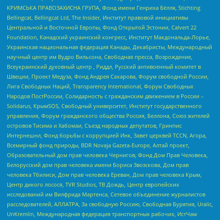
КРИМСЬКА ПРАВОЗАХИСНА ГРУПА, Фонд имени Генриха Бёлля, Stichting
Bellingcat, Bellingcat Ltd, The Insider, Институт правовой инициативы
Центральной и Восточной Европы, Фонд Открытой Эстонии, Calvert 22
Foundation, Канадский украинский конгресс, Институт Макдональда-Лорье,
Украинская национальная федерация Канады, Декабристы, Международный
научный центр им Вудро Вильсона, Свободная пресса, Возрождение,
Всеукраинский духовный центр , Риддл, Русский антивоенный комитет в
Швеции, Проект Медуза, Фонд Андрея Сахарова, Форум свободной России,
Лига Свободных Наций, Transparеncy International, Форум Свободных
Народов ПостРоссии, Солидарность с гражданским движением в России –
Solidarus, КрымSOS, Свободный университет, Институт государственного
управления, Форум гражданского общества Россия, Беллона, Союз жителей
островов Тисима и Хабомаи, Съезд народных депутатов, Гринпис
Интернешнл, Фонд борьбы с коррупцией Инк, Завет церквей TCCN, Агора,
Всемирный фонд природы, BDR Novaja Gazeta-Europe, Алтай проект,
Образовательный дом прав человека Чернигов, Фонд Дом Прав Человека,
Белорусский дом прав человека имени Бориса Звозскова, Дом прав
человека Тбилиси, Дом прав человека Ереван, Дом прав человека Крым,
Центр дикого лосося, TVR Studios, ТВ Дождь, Центр европейских
исследований им Вилфрида Мартенса, Сетевое объединение журналистов
расследователей, АЛЛАТРА, За свободную Россию, Свободная Бурятия, Uralic,
UnKremlin, Международная федерация транспортных рабочих, ИстЧам