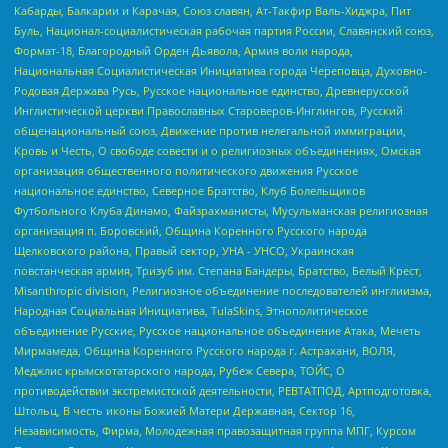
Кабарды, Балкарии и Карачая, Союз славян, Ат-Такфир Валь-Хиджра, Пит
Буль, Национал-социалистическая рабочая партия России, Славянский союз,
Формат-18, Благородный Орден Дьявола, Армия воли народа,
Национальная Социалистическая Инициатива города Череповца, Духовно-
Родовая Держава Русь, Русское национальное единство, Древнерусской
Инглистической церкви Православных Староверов-Инглингов, Русский
общенациональный союз, Движение против нелегальной иммиграции,
Кровь и Честь, О свободе совести и о религиозных объединениях, Омская
организация общественного политического движения Русское
национальное единство, Северное Братство, Клуб Болельщиков
Футбольного Клуба Динамо, Файзрахманисты, Мусульманская религиозная
организация п. Боровский, Община Коренного Русского народа
Щелковского района, Правый сектор, УНА - УНСО, Украинская
повстанческая армия, Тризуб им. Степана Бандеры, Братство, Белый Крест,
Misanthropic division, Религиозное объединение последователей инглиизма,
Народная Социальная Инициатива, TulaSkins, Этнополитическое
объединение Русские, Русское национальное объединение Атака, Мечеть
Мирмамеда, Община Коренного Русского народа г. Астрахани, ВОЛЯ,
Меджлис крымскотатарского народа, Рубеж Севера, ТОЙС, О
противодействии экстремистской деятельности, РЕВТАТПОД, Артподготовка,
Штольц, В честь иконы Божией Матери Державная, Сектор 16,
Независимость, Фирма, Молодежная правозащитная группа МПГ, Курсом