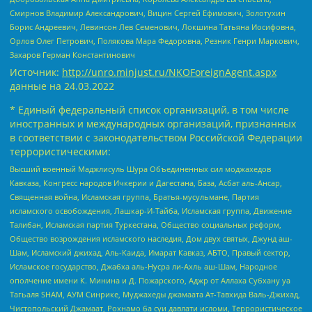
Смирнов Владимир Александрович, Вицин Сергей Ефимович, Золотухин
Борис Андреевич, Левинсон Лев Семенович, Локшина Татьяна Иосифовна,
Орлов Олег Петрович, Полякова Мара Федоровна, Резник Генри Маркович,
Захаров Герман Константинович
Источник:
http://unro.minjust.ru/NKOForeignAgent.aspx
данные на
24.03.2022
* Единый федеральный список организаций, в том числе
иностранных и международных организаций, признанных
в соответствии с законодательством Российской Федерации
террористическими:
Высший военный Маджлисуль Шура Объединенных сил моджахедов
Кавказа, Конгресс народов Ичкерии и Дагестана, База, Асбат аль-Ансар,
Священная война, Исламская группа, Братья-мусульмане, Партия
исламского освобождения, Лашкар-И-Тайба, Исламская группа, Движение
Талибан, Исламская партия Туркестана, Общество социальных реформ,
Общество возрождения исламского наследия, Дом двух святых, Джунд аш-
Шам, Исламский джихад, Аль-Каида, Имарат Кавказ, АБТО, Правый сектор,
Исламское государство, Джабха аль-Нусра ли-Ахль аш-Шам, Народное
ополчение имени К. Минина и Д. Пожарского, Аджр от Аллаха Субхану уа
Тагьаля SHAM, АУМ Синрике, Муджахеды джамаата Ат-Тавхида Валь-Джихад,
Чистопольский Джамаат, Рохнамо ба суи давлати исломи, Террористическое