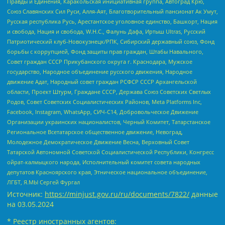
Правды и Единения, Каракольская инициативная группа, Автоград Крю,
Союз Славянских Сил Руси, Алля-Аят, Благотворительный пансионат Ак Умут,
Русская республика Русь, Арестантское уголовное единство, Башкорт, Нация
и свобода, Нация и свобода, W.H.С., Фалунь Дафа, Иртыш Ultras, Русский
Патриотический клуб-Новокузнецк/РПК, Сибирский державный союз, Фонд
борьбы с коррупцией, Фонд защиты прав граждан, Штабы Навального,
Совет граждан СССР Прикубанского округа г. Краснодара, Мужское
государство, Народное объединение русского движения, Народное
движение Адат, Народный совет граждан РСФСР СССР Архангельской
области, Проект Штурм, Граждане СССР, Держава Союз Советских Светлых
Родов, Совет Советских Социалистических Районов, Meta Platforms Inc,
Facebook, Instagram, WhatsApp, СИЧ-С14, Добровольческое Движение
Организации украинских националистов, Черный Комитет, Татарстанское
Региональное Всетатарское общественное движение, Невоград,
Молодежное Демократическое Движение Весна, Верховный Совет
Татарской Автономной Советской Социалистической Республики, Конгресс
ойрат-калмыцкого народа, Исполнительный комитет совета народных
депутатов Красноярского края, Этническое национальное объединение,
ЛГБТ, Я.МЫ Сергей Фургал
Источник:
https://minjust.gov.ru/ru/documents/7822/
данные
на
03.05.2024
* Реестр иностранных агентов: