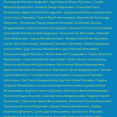
Пономарев Лев Александрович, Каргалицкий Борис Юльевич, Созаев
Валерий Валерьевич, Исламов Тимур Рифгатович, Романова Ольга
Евгеньевна, Щаров Сергей Алексадрович, Цирульников Борис Альбертович,
Гасан Ольга Павловна, Паутов Юрий Анатольевич, Верховский Александр
Маркович, Пислакова-Паркер Марина Петровна, Кочеткова Татьяна
Владимировна, Чуркина Наталья Валерьевна, Акимова Татьяна Николаевна,
Золотарева Екатерина Александровна, Рачинский Ян Збигневич, Жемкова
Елена Борисовна, Гудков Лев Дмитриевич, Илларионова Юлия Юрьевна,
Саранг Анна Васильевна, Захарова Светлана Сергеевна, Аверин Владимир
Анатольевич, Щур Татьяна Михайловна, Щур Николай Алексеевич,
Блинушов Андрей Юрьевич, Мосин Алексей Геннадьевич, Гефтер Валентин
Михайлович, Симонов Алексей Кириллович, Флиге Ирина Анатольевна,
Мельникова Валентина Дмитриевна, Вититинова Елена Владимировна,
Баженова Светлана Куприяновна, Максимов Сергей Владимирович, Беляев
Сергей Иванович, Голубева Елена Николаевна, Ганнушкина Светлана
Алексеевна, Закс Елена Владимировна, Буртина Елена Юрьевна, Гендель
Людмила Залмановна, Кокорина Екатерина Алексеевна, Шуманов Илья
Вячеславович, Арапова Галина Юрьевна, Свечников Анатолий Мариевич,
Прохоров Вадим Юрьевич, Шахова Елена Владимировна, Подузов Сергей
Васильевич, Протасова Ирина Вячеславовна, Литинский Леонид Борисович,
Лукашевский Сергей Маркович, Бахмин Вячеслав Иванович, Шабад
Анатолий Ефимович, Сухих Дарья Николаевна, Орлов Олег Петрович,
Добровольская Анна Дмитриевна, Королева Александра Евгеньевна,