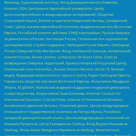
Финланд, Гудзоновский институт, Фонд Демократического Развития,
Комитет-2024, Центрально-Европейский университет, Центр
восточноевропейских и международных исследований, Общество
Сторожевой башни, Библии и трактатов Свидетелей Иеговы, Гражданский
Совет, Центр анализа европейской политики, Академическая сеть Восточная
Европа, Российский комитет действия, РЭНД корпорейшн, Русская Америка
за демократию в России, Настоящая Россия, Глобальная сеть журналистов-
расследователей, Служба поддержки, Свободная Россия Берлин, Свободная
Россия Северный Рейн-Вестфалия, Фонд глобальной помощи, Антивоенный
комитет России, Russie-Libertes, La Asocicion de Rusos Libres, Союз за
возвращение Северных территорий, Крымскотатарский Ресурсный Центр,
Глобальный союз IndustriALL, Russian Election Monitor, Article 19, Мнение
медиа, Федерация анархического черного креста, Радио Свободная Европа,
Германское общество изучения Восточной Европы, Фонд имени Фридриха
Эберта, XZ gGmbH, Мобильная академия поддержки гендерной демократии
и миротворчества, Форум имени Льва Копелева, American Councils for
International Education, Cultural Vistas, Institute of International Education,
Антивоенное движение Антальи, Открытый диалог, Школа международных
отношений и государственной политики им Питера Мунка, Российско-
канадский демократический альянс, Школа международных отношений им
Нормана Патерсона, Центр Гражданских Свобод, Фонд Бориса Немцова за
Свободу, Фонд имени Фридриха Науманна за свободу, Феминистское
антивоенное сопротивление, Комитет независимости Ингушетии, Прометей,