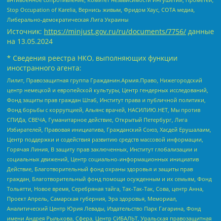
Stop Occupation of Karelia, Вернись живым, Фридом Хаус, СОТА медиа,
Либерально-демократическая Лига Украины
Источник:
https://minjust.gov.ru/ru/documents/7756/
данные
на
13.05.2024
* Сведения реестра НКО, выполняющих функции
иностранного агента:
Лилит, Правозащитная группа Гражданин.Армия.Право, Нижегородский
центр немецкой и европейской культуры, Центр гендерных исследований,
Фонд защиты прав граждан Штаб, Институт права и публичной политики,
Фонд борьбы с коррупцией, Альянс врачей, НАСИЛИЮ.НЕТ, Мы против
СПИДа, СВЕЧА, Гуманитарное действие, Открытый Петербург, Лига
Избирателей, Правовая инициатива, Гражданский Союз, Хасдей Ерушалаим,
Центр поддержки и содействия развитию средств массовой информации,
Горячая Линия, В защиту прав заключенных, Институт глобализации и
социальных движений, Центр социально-информационных инициатив
Действие, Благотворительный фонд охраны здоровья и защиты прав
граждан, Благотворительный фонд помощи осужденным и их семьям, Фонд
Тольятти, Новое время, Серебряная тайга, Так-Так-Так, Сова, центр Анна,
Проект Апрель, Самарская губерния, Эра здоровья, Мемориал,
Аналитический Центр Юрия Левады, Издательство Парк Гагарина, Фонд
имени Андрея Рылькова, Сфера, Центр СИБАЛЬТ, Уральская правозащитная