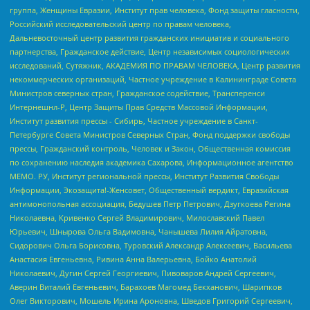
группа, Женщины Евразии, Институт прав человека, Фонд защиты гласности,
Российский исследовательский центр по правам человека,
Дальневосточный центр развития гражданских инициатив и социального
партнерства, Гражданское действие, Центр независимых социологических
исследований, Сутяжник, АКАДЕМИЯ ПО ПРАВАМ ЧЕЛОВЕКА, Центр развития
некоммерческих организаций, Частное учреждение в Калининграде Совета
Министров северных стран, Гражданское содействие, Трансперенси
Интернешнл-Р, Центр Защиты Прав Средств Массовой Информации,
Институт развития прессы - Сибирь, Частное учреждение в Санкт-
Петербурге Совета Министров Северных Стран, Фонд поддержки свободы
прессы, Гражданский контроль, Человек и Закон, Общественная комиссия
по сохранению наследия академика Сахарова, Информационное агентство
МЕМО. РУ, Институт региональной прессы, Институт Развития Свободы
Информации, Экозащита!-Женсовет, Общественный вердикт, Евразийская
антимонопольная ассоциация, Бедушев Петр Петрович, Дзугкоева Регина
Николаевна, Кривенко Сергей Владимирович, Милославский Павел
Юрьевич, Шнырова Ольга Вадимовна, Чанышева Лилия Айратовна,
Сидорович Ольга Борисовна, Туровский Александр Алексеевич, Васильева
Анастасия Евгеньевна, Ривина Анна Валерьевна, Бойко Анатолий
Николаевич, Дугин Сергей Георгиевич, Пивоваров Андрей Сергеевич,
Аверин Виталий Евгеньевич, Барахоев Магомед Бекханович, Шарипков
Олег Викторович, Мошель Ирина Ароновна, Шведов Григорий Сергеевич,