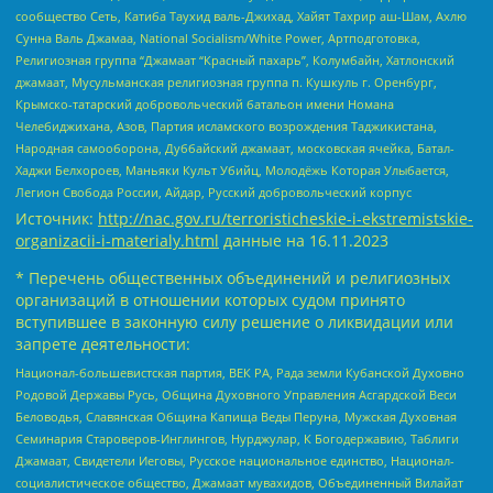
сообщество Сеть, Катиба Таухид валь-Джихад, Хайят Тахрир аш-Шам, Ахлю
Сунна Валь Джамаа, National Socialism/White Power, Артподготовка,
Религиозная группа “Джамаат “Красный пахарь”, Колумбайн, Хатлонский
джамаат, Мусульманская религиозная группа п. Кушкуль г. Оренбург,
Крымско-татарский добровольческий батальон имени Номана
Челебиджихана, Азов, Партия исламского возрождения Таджикистана,
Народная самооборона, Дуббайский джамаат, московская ячейка, Батал-
Хаджи Белхороев, Маньяки Культ Убийц, Молодёжь Которая Улыбается,
Легион Свобода России, Айдар, Русский добровольческий корпус
Источник:
http://nac.gov.ru/terroristicheskie-i-ekstremistskie-
organizacii-i-materialy.html
данные на
16.11.2023
* Перечень общественных объединений и религиозных
организаций в отношении которых судом принято
вступившее в законную силу решение о ликвидации или
запрете деятельности:
Национал-большевистская партия, ВЕК РА, Рада земли Кубанской Духовно
Родовой Державы Русь, Община Духовного Управления Асгардской Веси
Беловодья, Славянская Община Капища Веды Перуна, Мужская Духовная
Семинария Староверов-Инглингов, Нурджулар, К Богодержавию, Таблиги
Джамаат, Свидетели Иеговы, Русское национальное единство, Национал-
социалистическое общество, Джамаат мувахидов, Объединенный Вилайат