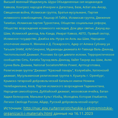
Высший военный Маджлисуль Шура Объединенных сил моджахедов
Кавказа, Конгресс народов Ичкерии и Дагестана, База, Асбат аль-Ансар,
Священная война, Исламская группа, Братья-мусульмане, Партия
исламского освобождения, Лашкар-И-Тайба, Исламская группа, Движение
Талибан, Исламская партия Туркестана, Общество социальных реформ,
Общество возрождения исламского наследия, Дом двух святых, Джунд аш-
Шам, Исламский джихад, Аль-Каида, Имарат Кавказ, АБТО, Правый сектор,
Исламское государство, Джабха аль-Нусра ли-Ахль аш-Шам, Народное
ополчение имени К. Минина и Д. Пожарского, Аджр от Аллаха Субхану уа
Тагьаля SHAM, АУМ Синрике, Муджахеды джамаата Ат-Тавхида Валь-Джихад,
Чистопольский Джамаат, Рохнамо ба суи давлати исломи, Террористическое
сообщество Сеть, Катиба Таухид валь-Джихад, Хайят Тахрир аш-Шам, Ахлю
Сунна Валь Джамаа, National Socialism/White Power, Артподготовка,
Религиозная группа “Джамаат “Красный пахарь”, Колумбайн, Хатлонский
джамаат, Мусульманская религиозная группа п. Кушкуль г. Оренбург,
Крымско-татарский добровольческий батальон имени Номана
Челебиджихана, Азов, Партия исламского возрождения Таджикистана,
Народная самооборона, Дуббайский джамаат, московская ячейка, Батал-
Хаджи Белхороев, Маньяки Культ Убийц, Молодёжь Которая Улыбается,
Легион Свобода России, Айдар, Русский добровольческий корпус
Источник:
http://nac.gov.ru/terroristicheskie-i-ekstremistskie-
organizacii-i-materialy.html
данные на
16.11.2023