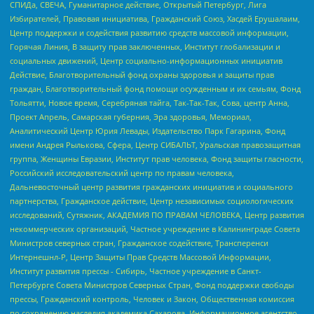
СПИДа, СВЕЧА, Гуманитарное действие, Открытый Петербург, Лига
Избирателей, Правовая инициатива, Гражданский Союз, Хасдей Ерушалаим,
Центр поддержки и содействия развитию средств массовой информации,
Горячая Линия, В защиту прав заключенных, Институт глобализации и
социальных движений, Центр социально-информационных инициатив
Действие, Благотворительный фонд охраны здоровья и защиты прав
граждан, Благотворительный фонд помощи осужденным и их семьям, Фонд
Тольятти, Новое время, Серебряная тайга, Так-Так-Так, Сова, центр Анна,
Проект Апрель, Самарская губерния, Эра здоровья, Мемориал,
Аналитический Центр Юрия Левады, Издательство Парк Гагарина, Фонд
имени Андрея Рылькова, Сфера, Центр СИБАЛЬТ, Уральская правозащитная
группа, Женщины Евразии, Институт прав человека, Фонд защиты гласности,
Российский исследовательский центр по правам человека,
Дальневосточный центр развития гражданских инициатив и социального
партнерства, Гражданское действие, Центр независимых социологических
исследований, Сутяжник, АКАДЕМИЯ ПО ПРАВАМ ЧЕЛОВЕКА, Центр развития
некоммерческих организаций, Частное учреждение в Калининграде Совета
Министров северных стран, Гражданское содействие, Трансперенси
Интернешнл-Р, Центр Защиты Прав Средств Массовой Информации,
Институт развития прессы - Сибирь, Частное учреждение в Санкт-
Петербурге Совета Министров Северных Стран, Фонд поддержки свободы
прессы, Гражданский контроль, Человек и Закон, Общественная комиссия
по сохранению наследия академика Сахарова, Информационное агентство