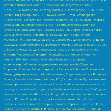
островов Тисима и Хабомаи, Съезд народных депутатов, Гринпис
Интернешнл, Фонд борьбы с коррупцией Инк, Завет церквей TCCN, Агора,
Всемирный фонд природы, BDR Novaja Gazeta-Europe, Алтай проект,
Образовательный дом прав человека Чернигов, Фонд Дом Прав Человека,
Белорусский дом прав человека имени Бориса Звозскова, Дом прав
человека Тбилиси, Дом прав человека Ереван, Дом прав человека Крым,
Центр дикого лосося, TVR Studios, ТВ Дождь, Центр европейских
исследований им Вилфрида Мартенса, Сетевое объединение журналистов
расследователей, АЛЛАТРА, За свободную Россию, Свободная Бурятия, Uralic,
UnKremlin, Международная федерация транспортных рабочих, ИстЧам
Финланд, Гудзоновский институт, Фонд Демократического Развития,
Комитет-2024, Центрально-Европейский университет, Центр
восточноевропейских и международных исследований, Общество
Сторожевой башни, Библии и трактатов Свидетелей Иеговы, Гражданский
Совет, Центр анализа европейской политики, Академическая сеть Восточная
Европа, Российский комитет действия, РЭНД корпорейшн, Русская Америка
за демократию в России, Настоящая Россия, Глобальная сеть журналистов-
расследователей, Служба поддержки, Свободная Россия Берлин, Свободная
Россия Северный Рейн-Вестфалия, Фонд глобальной помощи, Антивоенный
комитет России, Russie-Libertes, La Asocicion de Rusos Libres, Союз за
возвращение Северных территорий, Крымскотатарский Ресурсный Центр,
Глобальный союз IndustriALL, Russian Election Monitor, Article 19, Мнение