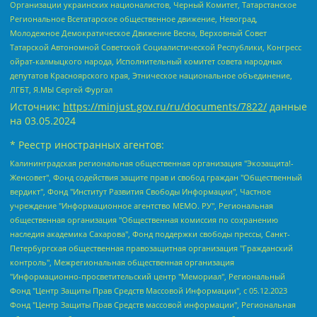
Организации украинских националистов, Черный Комитет, Татарстанское
Региональное Всетатарское общественное движение, Невоград,
Молодежное Демократическое Движение Весна, Верховный Совет
Татарской Автономной Советской Социалистической Республики, Конгресс
ойрат-калмыцкого народа, Исполнительный комитет совета народных
депутатов Красноярского края, Этническое национальное объединение,
ЛГБТ, Я.МЫ Сергей Фургал
Источник:
https://minjust.gov.ru/ru/documents/7822/
данные
на
03.05.2024
* Реестр иностранных агентов:
Калининградская региональная общественная организация "Экозащита!-Женсовет", Фонд содействия защите прав и свобод граждан "Общественный вердикт", Фонд "Институт Развития Свободы Информации", Частное учреждение "Информационное агентство МЕМО. РУ", Региональная общественная организация "Общественная комиссия по сохранению наследия академика Сахарова", Фонд поддержки свободы прессы, Санкт-Петербургская общественная правозащитная организация "Гражданский контроль", Межрегиональная общественная организация "Информационно-просветительский центр "Мемориал", Региональный Фонд "Центр Защиты Прав Средств Массовой Информации", с 05.12.2023 Фонд "Центр Защиты Прав Средств массовой информации", Региональная общественная благотворительная организация помощи беженцам и мигрантам "Гражданское содействие", Негосударственное образовательное учреждение дополнительного профессионального образования (повышение квалификации) специалистов "АКАДЕМИЯ ПО ПРАВАМ ЧЕЛОВЕКА", Свердловская региональная общественная организация "Сутяжник", Автономная некоммерческая организация "Центр независимых социологических исследований", Союз общественных объединений "Российский исследовательский центр по правам человека", Региональное общественное учреждение научно-информационный центр "МЕМОРИАЛ", Некоммерческая организация "Фонд защиты гласности", Автономная некоммерческая организация "Институт прав человека", Городская общественная организация "Екатеринбургское общество "МЕМОРИАЛ", Городская общественная организация "Рязанское историко-просветительское и правозащитное общество "Мемориал" (Рязанский Мемориал), Челябинский региональный орган общественной самодеятельности – женское общественное объединение "Женщины Евразии", Челябинский региональный орган общественной самодеятельности "Уральская правозащитная группа", Фонд содействия защите здоровья и социальной справедливости имени Андрея Рылькова, Автономная Некоммерческая Организация "Аналитический Центр Юрия Левады", Автономная некоммерческая организация социальной поддержки населения "Проект Апрель", Региональная общественная организация помощи женщинам и детям, находящимся в кризисной ситуации "Информационно-методический центр "Анна", Фонд содействия развитию массовых коммуникаций и правовому просвещению "Так-так-Так", Фонд содействия устойчивому развитию "Серебряная тайга", Свердловский региональный общественный фонд социальных проектов "Новое время", "Idel.Реалии", Кавказ.Реалии, Крым.Реалии, Телеканал Настоящее Время, Татаро-башкирская служба Радио Свобода (Azatliq Radiosi), Радио Свободная Европа/Радио Свобода (PCE/PC), "Сибирь.Реалии", "Фактограф", Благотворительный фонд помощи осужденным и их семьям, Автономная некоммерческая организация "Институт глобализации и социальных движений", Фонд "В защиту прав заключенных", Частное учреждение "Центр поддержки и содействия развитию средств массовой информации", Пензенский региональный общественный благотворительный фонд "Гражданский союз", "Север.Реалии", Некоммерческая организация Фонд "Правовая инициатива", Общество с ограниченной ответственностью "Радио Свободная Европа/Радио Свобода", Чешское информационное агентство "MEDIUM-ORIENT", Красноярская региональная общественная организация "Мы против СПИДа", Камалягин Денис Николаевич, Маркелов Сергей Евгеньевич, Пономарев Лев Александрович, Савицкая Людмила Алексеевна, Автономная некоммерческая организация "Центр по работе с проблемой насилия "НАСИЛИЮ.НЕТ", Межрегиональный профессиональный союз работников здравоохранения "Альянс врачей", Юридическое лицо, зарегистрированное в Латвийской Республике, SIA "Medusa Project" (регистрационный номер 40103797863, дата регистрации 10.06.2014), Некоммерческая организация "Фонд по борьбе с коррупцией", Автономная некоммерческая организация "Институт права и публичной политики", Баданин Роман Сергеевич, Гликин Максим Александрович, Железнова Мария Михайловна, Лукьянова Юлия Сергеевна, Маетная Елизавета Витальевна, Маняхин Петр Борисович, Чуракова Ольга Владимировна, Ярош Юлия Петровна, Юридическое лицо "The Insider SIA", зарегистрированное в Риге, Латвийская Республика (дата регистрации 26.06.2015), являющееся администратором доменного имени интернет-издания "The Insider SIA", https://theins.ru, Постернак Алексей Евгеньевич, Рубин Михаил Аркадьевич, Анин Роман Александрович, Юридическое лицо Istories fonds, зарегистрированное в Латвийской Республике (регистрационный номер 50008295751, дата регистрации 24.02.2020), Великовский Дмитрий Александрович, Долинина Ирина Николаевна, Мароховская Алеся Алексеевна, Шлейнов Роман Юрьевич, Шмагун Олеся Валентиновна, Общество с ограниченной ответственностью "Альтаир 2021", Общество с ограниченной ответственностью "Вега 2021", Общество с ограниченной ответственностью "Главный редактор 2021", Общество с ограниченной ответственностью "Ромашки монолит", Важенков Артем Валерьевич, Ивановская областная общественная организация "Центр гендерных исследований", Гурман Юрий Альбертович, Медиапроект "ОВД-Инфо", Егоров Владимир Владимирович, Жилинский Владимир Александрович, Общество с ограниченной ответственностью "ЗП", Иванова София Юрьевна, Карезина Инна Павловна, Кильтау Екатерина Викторовна, Петров Алексей Викторович, Пискунов Сергей Евгеньевич, Смирнов Сергей Сергеевич, Тихонов Михаил Сергеевич, Общество с ограниченной ответственностью "ЖУРНАЛИСТ-ИНОСТРАННЫЙ АГЕНТ", Арапова Галина Юрьевна, Вольтская Татьяна Анатольевна, Американская компания "Mason G.E.S. Anonymous Foundation" (США), являющаяся владельцем интернет-издания https://mnews.world/, Компания "Stichting Bellingcat", зарегистрированная в Нидерландах (дата регистрации 11.07.2018), Захаров Андрей Вячеславович, Клепиковская Екатерина Дмитриевна, Общество с ограниченной ответственностью "МЕМО", Перл Роман Александрович, Симонов Евгений Алексеевич, Соловьева Елена Анатольевна, Сотников Даниил Владимирович, Сурначева Елизавета Дмитриевна, Автономная некоммерческая организация по защите прав человека и информированию населения "Якутия – Наше Мнение", Общество с ограниченной ответственностью "Москоу диджитал медиа", с 26.01.2023 Общество с ограниченной ответственностью "Чайка Белые сады", Ветошкина Валерия Валерьевна, Заговора Максим Александрович, Межрегиональное общественное движение "Российская ЛГБТ - сеть", Оленичев Максим Владимирович, Павлов Иван Юрьевич, Скворцова Елена Сергеевна, Общество с ограниченной ответственностью "Как бы инагент", Кочетков Игорь Викторович, Общество с ограниченной ответственностью "Честные выборы", Еланчик Олег Александрович, Общество с ограниченной ответственностью "Нобелевский призыв", Гималова Регина Эмилевна, Григорьев Андрей Валерьевич, Григорьева Алина Александровна, Ассоциация по содействию защите прав призывников, альтернативнослужащих и военнослужащих "Правозащитная группа "Гражданин.Армия.Право", Хисамова Регина Фаритовна, Автономная некоммерческая организация по реализации социально-правовых программ "Лилит", Дальневосточное общественное движение "Маяк", Санкт-Петербургская ЛГБТ-инициативная группа "Выход", Инициативная группа ЛГБТ+ "Реверс", Алексеев Андрей Викторович, Бекбулатова Таисия Львовна, Беляев Иван Михайлович, Владыкина Елена Сергеевна, Гельман Марат Александрович, Никульшина Вероника Юрьевна, Толоконникова Надежда Андреевна, Шендерович Виктор Анатольевич, Общество с ограниченной ответственностью "Данное сообщение", Общество с ограниченной ответственностью Издательский дом "Новая глава", Айнбиндер Александра Александровна, Московский комьюнити-центр для ЛГБТ+инициатив, Благотворительный фонд развития филантропии, Deutsche Welle (Германия, Kurt-Schumacher-Strasse 3, 53113 Bonn), Борзунова Мария Михайловна, Воробьев Виктор Викторович, Голубева Анна Львовна, Константинова Алла Михайловна, Малкова Ирина Владимировна, Мурадов Мурад Абдулгалимович, Осетинская Елизавета Николаевна, Понасенков Евгений Николаевич, Ганапольский Матвей Юрьевич, Киселев Евгений Алексеевич, Борухович Ирина Григорьевна, Дремин Иван Тимофеевич, Дубровский Дмитрий Викторович, Красноярская региональная общественная организация поддержки и развития альтернативных образовательных технологий и межкультурных коммуникаций "ИНТЕРРА", Маяковская Екатерина Алексеевна, Фейгин Марк Захарович, Филимонов Андрей Викторович, Дзугкоева Регина Николаевна, Доброхотов Роман Александрович, Дудь Юрий Александрович, Елкин Сергей Владимирович, Кругликов Кирилл Игоревич, Сабунаева Мария Леонидовна, Семенов Алексей Владимирович, Шаинян Карен Багратович, Шульман Екатерина Михайловна, Асафьев Артур Валерьевич, Вахштайн Виктор Семенович, Венедиктов Алексей Алексеевич, Лушникова Екатерина Евгеньевна, Волков Леонид Михайлович, Невзоров Александр Глебович, Пархоменко Сергей Борисович, Сироткин Ярослав Николаевич, Кара-Мурза Владимир Владимирович, Баранова Наталья Владимировна, Гозман Леонид Яковлевич, Кагарлицкий Борис Юльевич, Климарев Михаил Валерьевич, Милов Владимир Станиславович, Автономная некоммерческая организация Краснодарский центр современного искусства "Типография", Моргенштерн Алишер Тагирович, Соболь Любовь Эдуардовна, Общество с ограниченной ответственностью "ЛИЗА НОРМ", Каспаров Гарри Кимович, Ходорковский Михаил Борисович, Общество с ограниченной ответственностью "Апрельские тезисы", Данилович Ирина Брониславовна, Кашин Олег Владимирович, Петров Николай Владимирович, Пивоваров Алексей Владимирович, Соколов Михаил Владимирович, Цветкова Юлия Владимировна, Чичваркин Евгений Александрович, Комитет против пыток/Команда против пыток, Общество с ограниченной ответственностью "Первый научный", Общество с ограниченной ответственностью "Вертолет и ко", Белоцерковская Вероника Борисовна, Кац Максим Евгеньевич, Лазарева Татьяна Юрьевна, Шаведдинов Руслан Табризович, Яшин Илья Валерьевич, Общество с ограниченной ответственностью "Иноагент ААВ", Алешковский Дмитрий Петрович, Альбац Евгения Марковна, Быков Дмитрий Львович, Галямина Юлия Евгеньевна, Лойко Сергей Леонидович, Мартынов Кирилл Константинович, Медведев Сергей Александрович, Крашенинников Федор Геннадиевич, Гордеева Катерина Вл