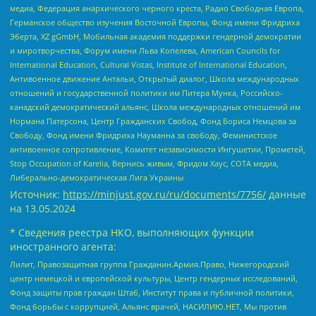
медиа, Федерация анархического черного креста, Радио Свободная Европа,
Германское общество изучения Восточной Европы, Фонд имени Фридриха
Эберта, XZ gGmbH, Мобильная академия поддержки гендерной демократии
и миротворчества, Форум имени Льва Копелева, American Councils for
International Education, Cultural Vistas, Institute of International Education,
Антивоенное движение Антальи, Открытый диалог, Школа международных
отношений и государственной политики им Питера Мунка, Российско-
канадский демократический альянс, Школа международных отношений им
Нормана Патерсона, Центр Гражданских Свобод, Фонд Бориса Немцова за
Свободу, Фонд имени Фридриха Науманна за свободу, Феминистское
антивоенное сопротивление, Комитет независимости Ингушетии, Прометей,
Stop Occupation of Karelia, Вернись живым, Фридом Хаус, СОТА медиа,
Либерально-демократическая Лига Украины
Источник:
https://minjust.gov.ru/ru/documents/7756/
данные
на
13.05.2024
* Сведения реестра НКО, выполняющих функции
иностранного агента:
Лилит, Правозащитная группа Гражданин.Армия.Право, Нижегородский
центр немецкой и европейской культуры, Центр гендерных исследований,
Фонд защиты прав граждан Штаб, Институт права и публичной политики,
Фонд борьбы с коррупцией, Альянс врачей, НАСИЛИЮ.НЕТ, Мы против