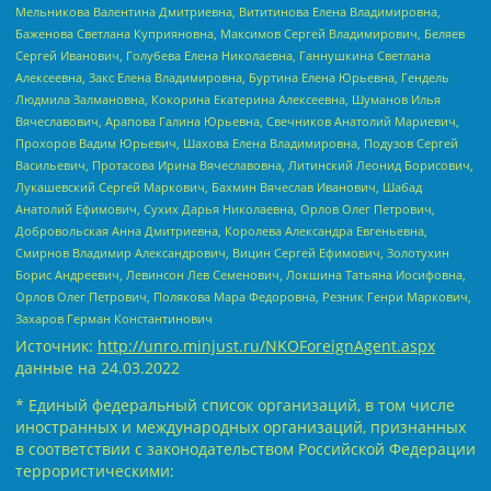
Мельникова Валентина Дмитриевна, Вититинова Елена Владимировна,
Баженова Светлана Куприяновна, Максимов Сергей Владимирович, Беляев
Сергей Иванович, Голубева Елена Николаевна, Ганнушкина Светлана
Алексеевна, Закс Елена Владимировна, Буртина Елена Юрьевна, Гендель
Людмила Залмановна, Кокорина Екатерина Алексеевна, Шуманов Илья
Вячеславович, Арапова Галина Юрьевна, Свечников Анатолий Мариевич,
Прохоров Вадим Юрьевич, Шахова Елена Владимировна, Подузов Сергей
Васильевич, Протасова Ирина Вячеславовна, Литинский Леонид Борисович,
Лукашевский Сергей Маркович, Бахмин Вячеслав Иванович, Шабад
Анатолий Ефимович, Сухих Дарья Николаевна, Орлов Олег Петрович,
Добровольская Анна Дмитриевна, Королева Александра Евгеньевна,
Смирнов Владимир Александрович, Вицин Сергей Ефимович, Золотухин
Борис Андреевич, Левинсон Лев Семенович, Локшина Татьяна Иосифовна,
Орлов Олег Петрович, Полякова Мара Федоровна, Резник Генри Маркович,
Захаров Герман Константинович
Источник:
http://unro.minjust.ru/NKOForeignAgent.aspx
данные на
24.03.2022
* Единый федеральный список организаций, в том числе
иностранных и международных организаций, признанных
в соответствии с законодательством Российской Федерации
террористическими: