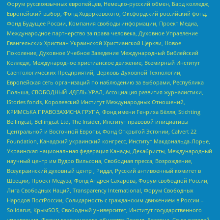
Форум русскоязычных европейцев, Немецко-русский обмен, Бард колледж,
Европейский выбор, Фонд Ходорковского, Оксфордский российский фонд,
Фонд Будущее России, Компания свободы информации, Проект Медиа,
Международное партнерство за права человека, Духовное Управление
Евангельских Христиан Украинской Христианской Церкви, Новое
Поколение, Духовное Учебное Заведение Международный Библейский
Колледж, Международное христианское движение, Всемирный Институт
Саентологических Предприятий, Церковь Духовной Технологии,
Европейская сеть организаций по наблюдению за выборами, Республика
Польша, СВОБОДНЫЙ ИДЕЛЬ-УРАЛ, Ассоциация развития журналистики,
IStories fonds, Королевский Институт Международных Отношений,
КРИМСЬКА ПРАВОЗАХИСНА ГРУПА, Фонд имени Генриха Бёлля, Stichting
Bellingcat, Bellingcat Ltd, The Insider, Институт правовой инициативы
Центральной и Восточной Европы, Фонд Открытой Эстонии, Calvert 22
Foundation, Канадский украинский конгресс, Институт Макдональда-Лорье,
Украинская национальная федерация Канады, Декабристы, Международный
научный центр им Вудро Вильсона, Свободная пресса, Возрождение,
Всеукраинский духовный центр , Риддл, Русский антивоенный комитет в
Швеции, Проект Медуза, Фонд Андрея Сахарова, Форум свободной России,
Лига Свободных Наций, Transparеncy International, Форум Свободных
Народов ПостРоссии, Солидарность с гражданским движением в России –
Solidarus, КрымSOS, Свободный университет, Институт государственного
управления, Форум гражданского общества Россия, Беллона, Союз жителей