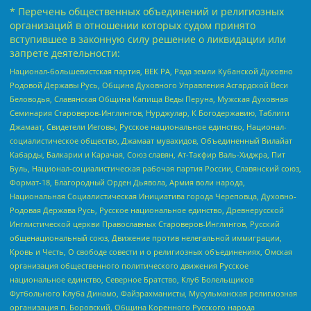
* Перечень общественных объединений и религиозных
организаций в отношении которых судом принято
вступившее в законную силу решение о ликвидации или
запрете деятельности:
Национал-большевистская партия, ВЕК РА, Рада земли Кубанской Духовно
Родовой Державы Русь, Община Духовного Управления Асгардской Веси
Беловодья, Славянская Община Капища Веды Перуна, Мужская Духовная
Семинария Староверов-Инглингов, Нурджулар, К Богодержавию, Таблиги
Джамаат, Свидетели Иеговы, Русское национальное единство, Национал-
социалистическое общество, Джамаат мувахидов, Объединенный Вилайат
Кабарды, Балкарии и Карачая, Союз славян, Ат-Такфир Валь-Хиджра, Пит
Буль, Национал-социалистическая рабочая партия России, Славянский союз,
Формат-18, Благородный Орден Дьявола, Армия воли народа,
Национальная Социалистическая Инициатива города Череповца, Духовно-
Родовая Держава Русь, Русское национальное единство, Древнерусской
Инглистической церкви Православных Староверов-Инглингов, Русский
общенациональный союз, Движение против нелегальной иммиграции,
Кровь и Честь, О свободе совести и о религиозных объединениях, Омская
организация общественного политического движения Русское
национальное единство, Северное Братство, Клуб Болельщиков
Футбольного Клуба Динамо, Файзрахманисты, Мусульманская религиозная
организация п. Боровский, Община Коренного Русского народа