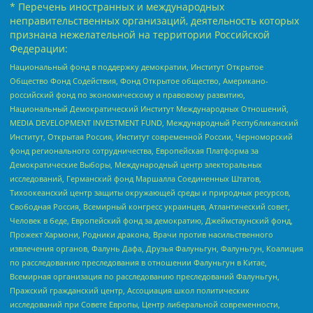
* Перечень иностранных и международных
неправительственных организаций, деятельность которых
признана нежелательной на территории Российской
Федерации:
Национальный фонд в поддержку демократии, Институт Открытое
Общество Фонд Содействия, Фонд Открытое общество, Американо-
российский фонд по экономическому и правовому развитию,
Национальный Демократический Институт Международных Отношений,
MEDIA DEVELOPMENT INVESTMENT FUND, Международный Республиканский
Институт, Открытая Россия, Институт современной России, Черноморский
фонд регионального сотрудничества, Европейская Платформа за
Демократические Выборы, Международный центр электоральных
исследований, Германский фонд Маршалла Соединенных Штатов,
Тихоокеанский центр защиты окружающей среды и природных ресурсов,
Свободная Россия, Всемирный конгресс украинцев, Атлантический совет,
Человек в беде, Европейский фонд за демократию, Джеймстаунский фонд,
Прожект Хармони, Родники дракона, Врачи против насильственного
извлечения органов, Фалунь Дафа, Друзья Фалуньгун, Фалуньгун, Коалиция
по расследованию преследования в отношении Фалуньгун в Китае,
Всемирная организация по расследованию преследований Фалуньгун,
Пражский гражданский центр, Ассоциация школ политических
исследований при Совете Европы, Центр либеральной современности,