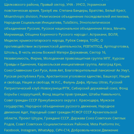
Щелковского района, Правый сектор, УНА - УНСО, Украинская
повстанческая армия, Тризуб им. Степана Бандеры, Братство, Белый Крест,
Misanthropic division, Религиозное объединение последователей инглиизма,
Народная Социальная Инициатива, TulaSkins, Этнополитическое
объединение Русские, Русское национальное объединение Атака, Мечеть
Мирмамеда, Община Коренного Русского народа г. Астрахани, ВОЛЯ,
Меджлис крымскотатарского народа, Рубеж Севера, ТОЙС, О
противодействии экстремистской деятельности, РЕВТАТПОД, Артподготовка,
Штольц, В честь иконы Божией Матери Державная, Сектор 16,
Независимость, Фирма, Молодежная правозащитная группа МПГ, Курсом
Правды и Единения, Каракольская инициативная группа, Автоград Крю,
Союз Славянских Сил Руси, Алля-Аят, Благотворительный пансионат Ак Умут,
Русская республика Русь, Арестантское уголовное единство, Башкорт, Нация
и свобода, Нация и свобода, W.H.С., Фалунь Дафа, Иртыш Ultras, Русский
Патриотический клуб-Новокузнецк/РПК, Сибирский державный союз, Фонд
борьбы с коррупцией, Фонд защиты прав граждан, Штабы Навального,
Совет граждан СССР Прикубанского округа г. Краснодара, Мужское
государство, Народное объединение русского движения, Народное
движение Адат, Народный совет граждан РСФСР СССР Архангельской
области, Проект Штурм, Граждане СССР, Держава Союз Советских Светлых
Родов, Совет Советских Социалистических Районов, Meta Platforms Inc,
Facebook, Instagram, WhatsApp, СИЧ-С14, Добровольческое Движение