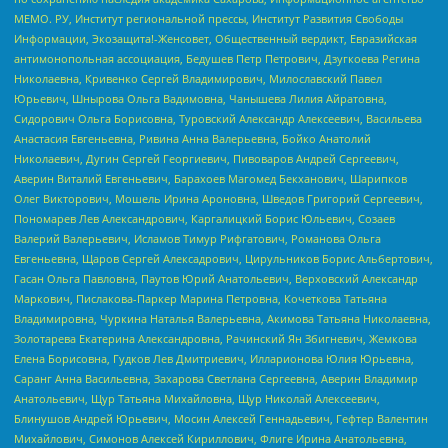
МЕМО. РУ, Институт региональной прессы, Институт Развития Свободы
Информации, Экозащита!-Женсовет, Общественный вердикт, Евразийская
антимонопольная ассоциация, Бедушев Петр Петрович, Дзугкоева Регина
Николаевна, Кривенко Сергей Владимирович, Милославский Павел
Юрьевич, Шнырова Ольга Вадимовна, Чанышева Лилия Айратовна,
Сидорович Ольга Борисовна, Туровский Александр Алексеевич, Васильева
Анастасия Евгеньевна, Ривина Анна Валерьевна, Бойко Анатолий
Николаевич, Дугин Сергей Георгиевич, Пивоваров Андрей Сергеевич,
Аверин Виталий Евгеньевич, Барахоев Магомед Бекханович, Шарипков
Олег Викторович, Мошель Ирина Ароновна, Шведов Григорий Сергеевич,
Пономарев Лев Александрович, Каргалицкий Борис Юльевич, Созаев
Валерий Валерьевич, Исламов Тимур Рифгатович, Романова Ольга
Евгеньевна, Щаров Сергей Алексадрович, Цирульников Борис Альбертович,
Гасан Ольга Павловна, Паутов Юрий Анатольевич, Верховский Александр
Маркович, Пислакова-Паркер Марина Петровна, Кочеткова Татьяна
Владимировна, Чуркина Наталья Валерьевна, Акимова Татьяна Николаевна,
Золотарева Екатерина Александровна, Рачинский Ян Збигневич, Жемкова
Елена Борисовна, Гудков Лев Дмитриевич, Илларионова Юлия Юрьевна,
Саранг Анна Васильевна, Захарова Светлана Сергеевна, Аверин Владимир
Анатольевич, Щур Татьяна Михайловна, Щур Николай Алексеевич,
Блинушов Андрей Юрьевич, Мосин Алексей Геннадьевич, Гефтер Валентин
Михайлович, Симонов Алексей Кириллович, Флиге Ирина Анатольевна,