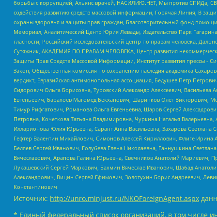
борьбы с коррупцией, Альянс врачей, НАСИЛИЮ.НЕТ, Мы против СПИДа, СВЕ
содействия развитию средств массовой информации, Горячая Линия, В защ
охраны здоровья и защиты прав граждан, Благотворительный фонд помощи ос
Мемориал, Аналитический Центр Юрия Левады, Издательство Парк Гагарина
гласности, Российский исследовательский центр по правам человека, Даль
Сутяжник, АКАДЕМИЯ ПО ПРАВАМ ЧЕЛОВЕКА, Центр развития некоммерческих
Защиты Прав Средств Массовой Информации, Институт развития прессы - Си
Закон, Общественная комиссия по сохранению наследия академика Сахаров
вердикт, Евразийская антимонопольная ассоциация, Бедушев Петр Петрови
Сидорович Ольга Борисовна, Туровский Александр Алексеевич, Васильева А
Евгеньевич, Барахоев Магомед Бекханович, Шарипков Олег Викторович, М
Тимур Рифгатович, Романова Ольга Евгеньевна, Щаров Сергей Алексадрови
Петровна, Кочеткова Татьяна Владимировна, Чуркина Наталья Валерьевна, 
Илларионова Юлия Юрьевна, Саранг Анна Васильевна, Захарова Светлана 
Гефтер Валентин Михайлович, Симонов Алексей Кириллович, Флиге Ирина 
Беляев Сергей Иванович, Голубева Елена Николаевна, Ганнушкина Светлана
Вячеславович, Арапова Галина Юрьевна, Свечников Анатолий Мариевич, П
Лукашевский Сергей Маркович, Бахмин Вячеслав Иванович, Шабад Анатоли
Александрович, Вицин Сергей Ефимович, Золотухин Борис Андреевич, Леви
Константинович
Источник:
http://unro.minjust.ru/NKOForeignAgent.aspx
данн
* Единый федеральный список организаций, в том числе и