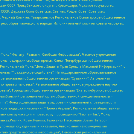
ан СССР Прикубанского округа г. Краснодара, Мужское государство,
СССР, Держава Союз Советских Светлых Родов, Совет Советских
в, Черный Комитет, Татарстанское Региональное Всетатарское общественное
гресс ойрат-калмыцкого народа, Исполнительный комитет совета народных
евосточное общественное движение "Маяк", Санкт-Петербургская ЛГБТ-инициативная группа "Выход", Инициативная группа ЛГБТ+ "Реверс", Алексеев Андрей Викторович, Бекбулатова Таисия Львовна, Беляев Иван Михайлович, Владыкина Елена Сергеевна, Гельман Марат Александрович, Никульшина Вероника Юрьевна, Толоконникова Надежда Андреевна, Шендерович Виктор Анатольевич, Общество с ограниченной ответственностью "Данное сообщение", Общество с ограниченной ответственностью Издательский дом "Новая глава", Айнбиндер Александра Александровна, Московский комьюнити-центр для ЛГБТ+инициатив, Благотворительный фонд развития филантропии, Deutsche Welle (Германия, Kurt-Schumacher-Strasse 3, 53113 Bonn), Борзунова Мария Михайловна, Воробьев Виктор Викторович, Голубева Анна Львовна, Константинова Алла Михайловна, Малкова Ирина Владимировна, Мурадов Мурад Абдулгалимович, Осетинская Елизавета Николаевна, Понасенков Евгений Николаевич, Ганапольский Матвей Юрьевич, Киселев Евгений Алексеевич, Борухович Ирина Григорьевна, Дремин Иван Тимофеевич, Дубровский Дмитрий Викторович, Красноярская региональная общественная организация поддержки и развития альтернативных образовательных технологий и межкультурных коммуникаций "ИНТЕРРА", Маяковская Екатерина Алексеевна, Фейгин Марк Захарович, Филимонов Андрей Викторович, Дзугкоева Регина Николаевна, Доброхотов Роман Александрович, Дудь Юрий Александрович, Елкин Сергей Владимирович, Кругликов Кирилл Игоревич, Сабунаева Мария Леонидовна, Семенов Алексей Владимирович, Шаинян Карен Багратович, Шульман Екатерина Михайловна, Асафьев Артур Валерьевич, Вахштайн Виктор Семенович, Венедиктов Алексей Алексеевич, Лушникова Екатерина Евгеньевна, Волков Леонид Михайлович, Невзоров Александр Глебович, Пархоменко Сергей Борисович, Сироткин Ярослав Николаевич, Кара-Мурза Владимир Владимирович, Баранова Наталья Владимировна, Гозман Леонид Яковлевич, Кагарлицкий Борис Юльевич, Климарев Михаил Валерьевич, Милов Владимир Станиславович, Автономная некоммерческая организация Краснодарский центр современного искусства "Типография", Моргенштерн Алишер Тагирович, Соболь Любовь Эдуардовна, Общество с ограниченной ответственностью "ЛИЗА НОРМ", Каспаров Гарри Кимович, Ходорковский Михаил Борисович, Общество с ограниченной ответственностью "Апрельские тезисы", Данилович Ирина Брониславовна, Кашин Олег Владимирович, Петров Николай Владимирович, Пивоваров Алексей Владимирович, Соколов Михаил Владимирович, Цветкова Юлия Владимировна, Чичваркин Евгений Александрович, Комитет против пыток/Команда против пыток, Общество с ограниченной ответственностью "Первый научный", Общество с ограниченной ответственностью "Вертолет и ко", Белоцерковская Вероника Борисовна, Кац Максим Евгеньевич, Лазарева Татьяна Юрьевна, Шаведдинов Руслан Табризович, Яшин Илья Валерьевич, Общество с ограниченной ответственностью "Иноагент ААВ", Алешковский Дмитрий Петрович, Альбац Евгения Марковна, Быков Дмитрий Львович, Галямина Юлия Евгеньевна, Лойко Сергей Леонидович, Мартынов Кирилл Константинович, Медведев Сергей Александрович, Крашенинников Федор Геннадиевич, Гордеева Катерина Вл