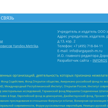
 СВЯЗЬ
Учредитель и издатель ООО 
Адрес учредителя, издателя, р
зи
д.13, кор. 2
рвисов Yandex.Metrika,
Телефон: +7 (495) 718-84-11
E-mail: info@argayash-m.ru
И.О. главного редактора Доро
Разработчик сайта –
INFOROS
енных организаций, деятельность которых признана нежелате
 Фонд Содействия, Фонд Открытое общество, Американо-российский фонд по э
 Международный Республиканский Институт, Открытая Россия, Институт совре
р электоральных исследований, Германский фонд Маршалла Соединенных Штатов
еловек в беде, Европейский фонд за демократию, Джеймстаунский фонд, Прожект
дованию преследования в отношении Фалуньгун в Китае, Всемирная организация 
беральной современности, Форум русскоязычных европейцев, Немецко-русский о