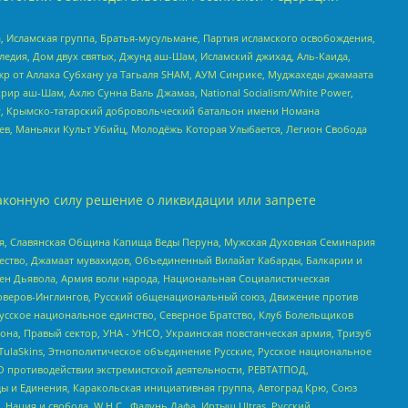
 Исламская группа, Братья-мусульмане, Партия исламского освобождения,
едия, Дом двух святых, Джунд аш-Шам, Исламский джихад, Аль-Каида,
жр от Аллаха Субхану уа Тагьаля SHAM, АУМ Синрике, Муджахеды джамаата
рир аш-Шам, Ахлю Сунна Валь Джамаа, National Socialism/White Power,
рг, Крымско-татарский добровольческий батальон имени Номана
оев, Маньяки Культ Убийц, Молодёжь Которая Улыбается, Легион Свобода
аконную силу решение о ликвидации или запрете
ья, Славянская Община Капища Веды Перуна, Мужская Духовная Семинария
щество, Джамаат мувахидов, Объединенный Вилайат Кабарды, Балкарии и
ден Дьявола, Армия воли народа, Национальная Социалистическая
роверов-Инглингов, Русский общенациональный союз, Движение против
усское национальное единство, Северное Братство, Клуб Болельщиков
а, Правый сектор, УНА - УНСО, Украинская повстанческая армия, Тризуб
 TulaSkins, Этнополитическое объединение Русские, Русское национальное
О противодействии экстремистской деятельности, РЕВТАТПОД,
ы и Единения, Каракольская инициативная группа, Автоград Крю, Союз
 Нация и свобода, W.H.С., Фалунь Дафа, Иртыш Ultras, Русский