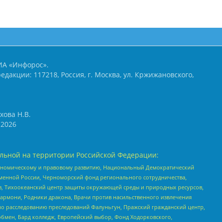
ИА «Инфорос».
едакции: 117218, Россия, г. Москва, ул. Кржижановского,
хова Н.В.
2026
льной на территории Российской Федерации:
кономическому и правовому развитию, Национальный Демократический
менной России, Черноморский фонд регионального сотрудничества,
, Тихоокеанский центр защиты окружающей среды и природных ресурсов,
 Хармони, Родники дракона, Врачи против насильственного извлечения
по расследованию преследований Фалуньгун, Пражский гражданский центр,
бмен, Бард колледж, Европейский выбор, Фонд Ходорковского,