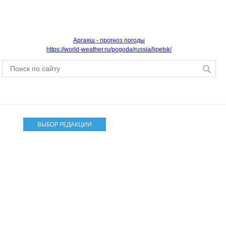
Аргаяш - прогноз погоды
https://world-weather.ru/pogoda/russia/lipetsk/
ВЫБОР РЕДАКЦИИ