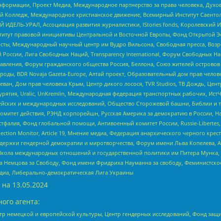
формации, Проект Медиа, Международное партнерство за права человека, Духов
 Колледж, Международное христианское движение, Всемирный Институт Саентол
 ИДЕЛЬ-УРАЛ, Ассоциация развития журналистики, IStories fonds, Королевск
r, Институт правовой инициативы Центральной и Восточной Европы, Фонд Открытой Э
ты, Международный научный центр им Вудро Вильсона, Свободная пресса, Возро
России, Лига Свободных Наций, Transparеncy International, Форум Свободных Н
правления, Форум гражданского общества Россия, Беллона, Союз жителей острово
роды, BDR Novaja Gazeta-Europe, Алтай проект, Образовательный дом прав челов
еван, Дом прав человека Крым, Центр дикого лосося, TVR Studios, ТВ Дождь, Це
урятия, Uralic, UnKremlin, Международная федерация транспортных рабочих, Ист
ейских и международных исследований, Общество Сторожевой башни, Библии и тр
омитет действия, РЭНД корпорейшн, Русская Америка за демократию в России, Н
фалия, Фонд глобальной помощи, Антивоенный комитет России, Russie-Libertes, L
lection Monitor, Article 19, Мнение медиа, Федерация анархического черного кр
и гендерной демократии и миротворчества, Форум имени Льва Копелева, American C
г, Школа международных отношений и государственной политики им Питера Мунка
 Немцова за Свободу, Фонд имени Фридриха Науманна за свободу, Феминистско
медиа, Либерально-демократическая Лига Украины
 на
13.05.2024
ого агента:
р немецкой и европейской культуры, Центр гендерных исследований, Фонд защи