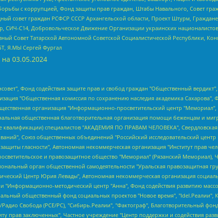
орьбы с коррупцией, Фонд защиты прав граждан, Штабы Навального, Совет гражд
ный совет граждан РСФСР СССР Архангельской области, Проект Штурм, Граждане 
tsApp, СИЧ-С14, Добровольческое Движение Организации украинских националисто
ный Совет Татарской Автономной Советской Социалистической Республики, Кон
БТ, Я.МЫ Сергей Фургал
 на
03.05.2024
мная некоммерческая организация "Центр по работе с проблемой насилия "НАСИЛИЮ.НЕТ", Межрегиональный профессиональный союз работников здравоохранения "Альянс врачей", Юридическое лицо, зарегистрированное в Латвийской Республике, SIA "Medusa Project" (регистрационный номер 40103797863, дата регистрации 10.06.2014), Некоммерческая организация "Фонд по борьбе с коррупцией", Автономная некоммерческая организация "Институт права и публичной политики", Баданин Роман Сергеевич, Гликин Максим Александрович, Железнова Мария Михайловна, Лукьянова Юлия Сергеевна, Маетная Елизавета Витальевна, Маняхин Петр Борисович, Чуракова Ольга Владимировна, Ярош Юлия Петровна, Юридическое лицо "The Insider SIA", зарегистрированное в Риге, Латвийская Республика (дата регистрации 26.06.2015), являющееся администратором доменного имени интернет-издания "The Insider SIA", https://theins.ru, Постернак Алексей Евгеньевич, Рубин Михаил Аркадьевич, Анин Роман Александрович, Юридическое лицо Istories fonds, зарегистрированное в Латвийской Республике (регистрационный номер 50008295751, дата регистрации 24.02.2020), Великовский Дмитрий Александрович, Долинина Ирина Николаевна, Мароховская Алеся Алексеевна, Шлейнов Роман Юрьевич, Шмагун Олеся Валентиновна, Общество с ограниченной ответственностью "Альтаир 2021", Общество с ограниченной ответственностью "Вега 2021", Общество с ограниченной ответственностью "Главный редактор 2021", Общество с ограниченной ответственностью "Ромашки монолит", Важенков Артем Валерьевич, Ивановская областная общественная организация "Центр гендерных исследований", Гурман Юрий Альбертович, Медиапроект "ОВД-Инфо", Егоров Владимир Владимирович, Жилинский Владимир Александрович, Общество с ограниченной ответственностью "ЗП", Иванова София Юрьевна, Карезина Инна Павловна, Кильтау Екатерина Викторовна, Петров Алексей Викторович, Пискунов Сергей Евгеньевич, Смирнов Сергей Сергеевич, Тихонов Михаил Сергеевич, Общество с ограниченной ответственностью "ЖУРНАЛИСТ-ИНОСТРАННЫЙ АГЕНТ", Арапова Галина Юрьевна, Вольтская Татьяна Анатольевна, Американская компания "Mason G.E.S. Anonymous Foundation" (США), являющаяся владельцем интернет-издания https://mnews.world/, Компания "Stichting Bellingcat", зарегистрированная в Нидерландах (дата регистрации 11.07.2018), Захаров Андрей Вячеславович, Клепиковская Екатерина Дмитриевна, Общество с ограниченной ответственностью "МЕМО", Перл Роман Александрович, Симонов Евгений Алексеевич, Соловьева Елена Анатольевна, Сотников Даниил Владимирович, Сурначева Елизавета Дмитриевна, Автономная некоммерческая организация по защите прав человека и информированию населения "Якутия – Наше Мнение", Общество с ограниченной ответственностью "Москоу диджитал медиа", с 26.01.2023 Общество с ограниченной ответственностью "Чайка Белые сады", Ветошкина Валерия Валерьевна, Заговора Максим Александрович, Межрегиональное общественное движение "Российская ЛГБТ - сеть", Оленичев Максим Владимирович, Павлов Иван Юрьевич, Скворцова Елена Сергеевна, Общество с ограниченной ответственностью "Как бы инагент", Кочетков Игорь Викторович, Общество с ограниченной ответственностью "Честные выборы", Еланчик Олег Александрович, Общество с ограниченной ответственностью "Нобелевский призыв", Гималова Регина Эмилевна, Григорьев Андрей Валерьевич, Григорьева Алина Александровна, Ассоциация по содействию защите прав призывников, альтернативнослужащих и военнослужащих "Правозащитная группа "Гражданин.Армия.Право", Хисамова Регина Фаритовна, Автономная некоммерческая организация по реализации социально-правовых программ "Лилит", Дальн