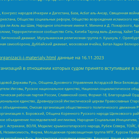
нгресс народов Ичкерии и Дагестана, База, Асбат аль-Ансар, Священная война,
уркестана, Общество социальных реформ, Общество возрождения исламского насл
Нусра ли-Ахль аш-Шам, Народное ополчение имени К. Минина и Д. Пожарского, Ад
сломи, Террористическое сообщество Сеть, Катиба Таухид валь-Джихад, Хайят Тах
, Хатлонский джамаат, Мусульманская религиозная группа п. Кушкуль г. Оренбу
ная самооборона, Дуббайский джамаат, московская ячейка, Батал-Хаджи Белхор
organizacii-i-materialy.html
данные на
16.11.2023
анизаций в отношении которых судом принято вступившее в з
 Родовой Державы Русь, Община Духовного Управления Асгардской Веси Беловод
детели Иеговы, Русское национальное единство, Национал-социалистическое об
истическая рабочая партия России, Славянский союз, Формат-18, Благородный Ор
ациональное единство, Древнерусской Инглистической церкви Православных Ста
ных объединениях, Омская организация общественного политического движения Р
рганизация п. Боровский, Община Коренного Русского народа Щелковского район
гиозное объединение последователей инглиизма, Народная Социальная Инициатива,
 г. Астрахани, ВОЛЯ, Меджлис крымскотатарского народа, Рубеж Севера, ТОЙС, 
6, Независимость, Фирма, Молодежная правозащитная группа МПГ, Курсом Правд
ая республика Русь, Арестантское уголовное единство, Башкорт, Нация и свобода,