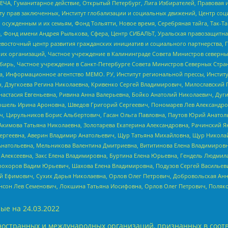
ЧА, Гуманитарное действие, Открытый Петербург, Лига Избирателей, Правовая 
иту прав заключенных, Институт глобализации и социальных движений, Центр 
ужденным и их семьям, Фонд Тольятти, Новое время, Серебряная тайга, Так-Так-
, Фонд имени Андрея Рылькова, Сфера, Центр СИБАЛЬТ, Уральская правозащитна
невосточный центр развития гражданских инициатив и социального партнерства, 
 организаций, Частное учреждение в Калининграде Совета Министров северных 
бирь, Частное учреждение в Санкт-Петербурге Совета Министров Северных Стра
а, Информационное агентство МЕМО. РУ, Институт региональной прессы, Инсти
ч, Дзугкоева Регина Николаевна, Кривенко Сергей Владимирович, Милославски
настасия Евгеньевна, Ривина Анна Валерьевна, Бойко Анатолий Николаевич, Дуг
ошель Ирина Ароновна, Шведов Григорий Сергеевич, Пономарев Лев Александро
ч, Цирульников Борис Альбертович, Гасан Ольга Павловна, Паутов Юрий Анато
Акимова Татьяна Николаевна, Золотарева Екатерина Александровна, Рачинский Я
Сергеевна, Аверин Владимир Анатольевич, Щур Татьяна Михайловна, Щур Никола
Анатольевна, Мельникова Валентина Дмитриевна, Вититинова Елена Владимировн
 Алексеевна, Закс Елена Владимировна, Буртина Елена Юрьевна, Гендель Людмил
рохоров Вадим Юрьевич, Шахова Елена Владимировна, Подузов Сергей Васильеви
й Ефимович, Сухих Дарья Николаевна, Орлов Олег Петрович, Добровольская Анн
нсон Лев Семенович, Локшина Татьяна Иосифовна, Орлов Олег Петрович, Поляк
ые на
24.03.2022
ностранных и международных организаций, признанных в соотв