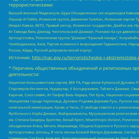
террористическими:
Высший военный Маджлисуль Шура Объединенных сил моджахедов Кавказа, Ко
Лашкар-И-Тайба, Исламская группа, Движение Талибан, Исламская партия Т
Имарат Кавказ, АБТО, Правый сектор, Исламское государство, Джабха аль-
Ат-Тавхида Валь-Джихад, Чистопольский Джамаат, Рохнамо ба суи давлати и
Артподготовка, Религиозная группа “Джамаат “Красный пахарь”, Колумбайн
Челебиджихана, Азов, Партия исламского возрождения Таджикистана, Народ
России, Айдар, Русский добровольческий корпус
Источник:
http://nac.gov.ru/terroristicheskie-i-ekstremistskie-
* Перечень общественных объединений и религиозных орг
деятельности:
Национал-большевистская партия, ВЕК РА, Рада земли Кубанской Духовно
Староверов-Инглингов, Нурджулар, К Богодержавию, Таблиги Джамаат, Сви
Карачая, Союз славян, Ат-Такфир Валь-Хиджра, Пит Буль, Национал-социал
Инициатива города Череповца, Духовно-Родовая Держава Русь, Русское н
нелегальной иммиграции, Кровь и Честь, О свободе совести и о религиоз
Футбольного Клуба Динамо, Файзрахманисты, Мусульманская религиозная о
им. Степана Бандеры, Братство, Белый Крест, Misanthropic division, Рели
объединение Атака, Мечеть Мирмамеда, Община Коренного Русского народа
Артподготовка, Штольц, В честь иконы Божией Матери Державная, Сектор 1
Славянских Сил Руси, Алля-Аят, Благотворительный пансионат Ак Умут, Русск