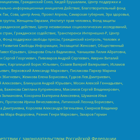
инициатива, Гражданский Союз, Хасдей Ерушалаим, Центр поддержки и
социально-информационных инициатив Действие, Благотворительный фонд
Так, Сова, центр Анна, Проект Апрель, Самарская губерния, Эра здоровья,
я группа, Женщины Евразии, Институт прав человека, Фонд защиты
Гражданское действие, Центр независимых социологических исследований,
стран, Гражданское содействие, Трансперенси Интернешнл-Р, Центр
н, Фонд поддержки свободы прессы, Гражданский контроль, Человек и
тут Развития Свободы Информации, Экозащита!-Женсовет, Общественный
й Павел Юрьевич, Шнырова Ольга Вадимовна, Чанышева Лилия Айратовна,
ин Сергей Георгиевич, Пивоваров Андрей Сергеевич, Аверин Виталий
вич, Каргалицкий Борис Юльевич, Созаев Валерий Валерьевич, Исламов
льевич, Верховский Александр Маркович, Пислакова-Паркер Марина
н Збигневич, Жемкова Елена Борисовна, Гудков Лев Дмитриевич,
й Алексеевич, Блинушов Андрей Юрьевич, Мосин Алексей Геннадьевич,
а, Баженова Светлана Куприяновна, Максимов Сергей Владимирович,
а Залмановна, Кокорина Екатерина Алексеевна, Шуманов Илья
ч, Протасова Ирина Вячеславовна, Литинский Леонид Борисович,
а Дмитриевна, Королева Александра Евгеньевна, Смирнов Владимир
ова Мара Федоровна, Резник Генри Маркович, Захаров Герман
етствии с законодательством Российской Федерации