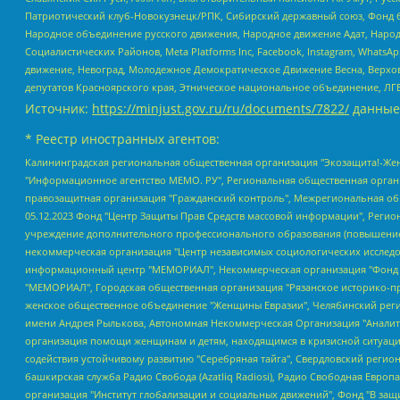
Патриотический клуб-Новокузнецк/РПК, Сибирский державный союз, Фонд б
Народное объединение русского движения, Народное движение Адат, Народ
Социалистических Районов, Meta Platforms Inc, Facebook, Instagram, Wha
движение, Невоград, Молодежное Демократическое Движение Весна, Верхов
депутатов Красноярского края, Этническое национальное объединение, ЛГ
Источник:
https://minjust.gov.ru/ru/documents/7822/
данные
* Реестр иностранных агентов:
Калининградская региональная общественная организация "Экозащита!-Женсовет", Фонд содействия защите прав и свобод граждан "Общественный вердикт", Фонд "Институт Развития Свободы Информации", Частное учреждение "Информационное агентство МЕМО. РУ", Региональная общественная организация "Общественная комиссия по сохранению наследия академика Сахарова", Фонд поддержки свободы прессы, Санкт-Петербургская общественная правозащитная организация "Гражданский контроль", Межрегиональная общественная организация "Информационно-просветительский центр "Мемориал", Региональный Фонд "Центр Защиты Прав Средств Массовой Информации", с 05.12.2023 Фонд "Центр Защиты Прав Средств массовой информации", Региональная общественная благотворительная организация помощи беженцам и мигрантам "Гражданское содействие", Негосударственное образовательное учреждение дополнительного профессионального образования (повышение квалификации) специалистов "АКАДЕМИЯ ПО ПРАВАМ ЧЕЛОВЕКА", Свердловская региональная общественная организация "Сутяжник", Автономная некоммерческая организация "Центр независимых социологических исследований", Союз общественных объединений "Российский исследовательский центр по правам человека", Региональное общественное учреждение научно-информационный центр "МЕМОРИАЛ", Некоммерческая организация "Фонд защиты гласности", Автономная некоммерческая организация "Институт прав человека", Городская общественная организация "Екатеринбургское общество "МЕМОРИАЛ", Городская общественная организация "Рязанское историко-просветительское и правозащитное общество "Мемориал" (Рязанский Мемориал), Челябинский региональный орган общественной самодеятельности – женское общественное объединение "Женщины Евразии", Челябинский региональный орган общественной самодеятельности "Уральская правозащитная группа", Фонд содействия защите здоровья и социальной справедливости имени Андрея Рылькова, Автономная Некоммерческая Организация "Аналитический Центр Юрия Левады", Автономная некоммерческая организация социальной поддержки населения "Проект Апрель", Региональная общественная организация помощи женщинам и детям, находящимся в кризисной ситуации "Информационно-методический центр "Анна", Фонд содействия развитию массовых коммуникаций и правовому просвещению "Так-так-Так", Фонд содействия устойчивому развитию "Серебряная тайга", Свердловский региональный общественный фонд социальных проектов "Новое время", "Idel.Реалии", Кавказ.Реалии, Крым.Реалии, Телеканал Настоящее Время, Татаро-башкирская служба Радио Свобода (Azatliq Radiosi), Радио Свободная Европа/Радио Свобода (PCE/PC), "Сибирь.Реалии", "Фактограф", Благотворительный фонд помощи осужденным и их семьям, Автономная некоммерческая организация "Институт глобализации и социальных движений", Фонд "В защиту прав заключенных", Частное учреждение "Центр поддержки и содействия развитию средств массовой информации", Пензенский региональный общественный благотворительный фонд "Гражданский союз", "Север.Реалии", Некоммерческая организация Фонд "Правовая инициатива", Общество с ограниченной ответственностью "Радио Свободная Европа/Радио Свобода", Чешское информационное агентство "MEDIUM-ORIENT", Красноярская региональная общественная организация "Мы против СПИДа", Камалягин Денис Николаевич, Маркелов Сергей Евгеньевич, Пономарев Лев Александрович, Савицкая Людмила Алексеевна, Автоно