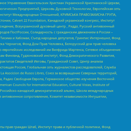
ное Управление Евангельских Христиан Украинской Христианской Церкви,
огических Предприятий, Церковь Духовной Технологии, Европейская сеть
ий Институт Международных Отношений, КРИМСЬКА ПРАВОЗАХИСНА ГРУПА,
стонии, Calvert 22 Foundation, Канадский украинский конгресс, Институт
ждение, Всеукраинский духовный центр , Риддл, Русский антивоенный
ародов ПостРоссии, Солидарность с гражданским движением в России –
в Тисима и Хабомаи, Съезд народных депутатов, Гринпис Интернешнл, Фонд
ека Чернигов, Фонд Дом Прав Человека, Белорусский дом прав человека
нтр европейских исследований им Вилфрида Мартенса, Сетевое объединение
Чам Финланд, Гудзоновский институт, Фонд Демократического Развития,
актатов Свидетелей Иеговы, Гражданский Совет, Центр анализа
астоящая Россия, Глобальная сеть журналистов-расследователей, Служба
a Asocicion de Rusos Libres, Союз за возвращение Северных территорий,
еста, Радио Свободная Европа, Германское общество изучения Восточной
ouncils for International Education, Cultural Vistas, Institute of
, Российско-канадский демократический альянс, Школа международных
е антивоенное сопротивление, Комитет независимости Ингушетии,
ты прав граждан Штаб, Институт права и публичной политики, Фонд