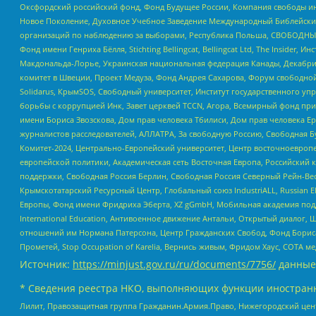
Оксфордский российский фонд, Фонд Будущее России, Компания свободы ин
Новое Поколение, Духовное Учебное Заведение Международный Библейский
организаций по наблюдению за выборами, Республика Польша, СВОБОДНЫЙ
Фонд имени Генриха Бёлля, Stichting Bellingcat, Bellingcat Ltd, The Inside
Макдональда-Лорье, Украинская национальная федерация Канады, Декабрис
комитет в Швеции, Проект Медуза, Фонд Андрея Сахарова, Форум свободной 
Solidarus, КрымSOS, Свободный университет, Институт государственного у
борьбы с коррупцией Инк, Завет церквей TCCN, Агора, Всемирный фонд при
имени Бориса Звозскова, Дом прав человека Тбилиси, Дом прав человека Ер
журналистов расследователей, АЛЛАТРА, За свободную Россию, Свободная Б
Комитет-2024, Центрально-Европейский университет, Центр восточноевроп
европейской политики, Академическая сеть Восточная Европа, Российский к
поддержки, Свободная Россия Берлин, Свободная Россия Северный Рейн-Вест
Крымскотатарский Ресурсный Центр, Глобальный союз IndustriALL, Russian E
Европы, Фонд имени Фридриха Эберта, XZ gGmbH, Мобильная академия поддержк
International Education, Антивоенное движение Антальи, Открытый диало
отношений им Нормана Патерсона, Центр Гражданских Свобод, Фонд Бориса
Прометей, Stop Occupation of Karelia, Вернись живым, Фридом Хаус, СОТА 
Источник:
https://minjust.gov.ru/ru/documents/7756/
данные
* Сведения реестра НКО, выполняющих функции иностранн
Лилит, Правозащитная группа Гражданин.Армия.Право, Нижегородский цент