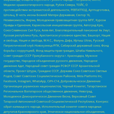
Меджлис крымскотатарского народа, Рубеж Севера, ТОЙС, О
противодействии экстремистской деятельности, РЕВТАТПОД, Артподготовка,
Штольц, В честь иконы Божией Матери Державная, Сектор 16,
Независимость, Фирма, Молодежная правозащитная группа МПГ, Курсом
Правды и Единения, Каракольская инициативная группа, Автоград Крю,
Союз Славянских Сил Руси, Алля-Аят, Благотворительный пансионат Ак Умут,
Русская республика Русь, Арестантское уголовное единство, Башкорт, Нация
и свобода, Нация и свобода, W.H.С., Фалунь Дафа, Иртыш Ultras, Русский
Патриотический клуб-Новокузнецк/РПК, Сибирский державный союз, Фонд
борьбы с коррупцией, Фонд защиты прав граждан, Штабы Навального,
Совет граждан СССР Прикубанского округа г. Краснодара, Мужское
государство, Народное объединение русского движения, Народное
движение Адат, Народный совет граждан РСФСР СССР Архангельской
области, Проект Штурм, Граждане СССР, Держава Союз Советских Светлых
Родов, Совет Советских Социалистических Районов, Meta Platforms Inc,
Facebook, Instagram, WhatsApp, СИЧ-С14, Добровольческое Движение
Организации украинских националистов, Черный Комитет, Татарстанское
Региональное Всетатарское общественное движение, Невоград,
Молодежное Демократическое Движение Весна, Верховный Совет
Татарской Автономной Советской Социалистической Республики, Конгресс
ойрат-калмыцкого народа, Исполнительный комитет совета народных
депутатов Красноярского края, Этническое национальное объединение,