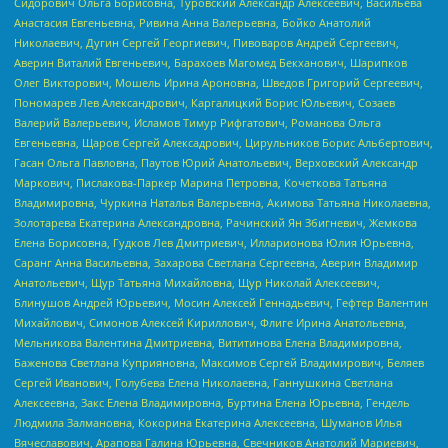
Сидорович Ольга Борисовна, Туровский Александр Алексеевич, Васильева
Анастасия Евгеньевна, Ривина Анна Валерьевна, Бойко Анатолий
Николаевич, Дугин Сергей Георгиевич, Пивоваров Андрей Сергеевич,
Аверин Виталий Евгеньевич, Барахоев Магомед Бекханович, Шарипков
Олег Викторович, Мошель Ирина Ароновна, Шведов Григорий Сергеевич,
Пономарев Лев Александрович, Каргалицкий Борис Юльевич, Созаев
Валерий Валерьевич, Исламов Тимур Рифгатович, Романова Ольга
Евгеньевна, Щаров Сергей Алексадрович, Цирульников Борис Альбертович,
Гасан Ольга Павловна, Паутов Юрий Анатольевич, Верховский Александр
Маркович, Пислакова-Паркер Марина Петровна, Кочеткова Татьяна
Владимировна, Чуркина Наталья Валерьевна, Акимова Татьяна Николаевна,
Золотарева Екатерина Александровна, Рачинский Ян Збигневич, Жемкова
Елена Борисовна, Гудков Лев Дмитриевич, Илларионова Юлия Юрьевна,
Саранг Анна Васильевна, Захарова Светлана Сергеевна, Аверин Владимир
Анатольевич, Щур Татьяна Михайловна, Щур Николай Алексеевич,
Блинушов Андрей Юрьевич, Мосин Алексей Геннадьевич, Гефтер Валентин
Михайлович, Симонов Алексей Кириллович, Флиге Ирина Анатольевна,
Мельникова Валентина Дмитриевна, Вититинова Елена Владимировна,
Баженова Светлана Куприяновна, Максимов Сергей Владимирович, Беляев
Сергей Иванович, Голубева Елена Николаевна, Ганнушкина Светлана
Алексеевна, Закс Елена Владимировна, Буртина Елена Юрьевна, Гендель
Людмила Залмановна, Кокорина Екатерина Алексеевна, Шуманов Илья
Вячеславович, Арапова Галина Юрьевна, Свечников Анатолий Мариевич,