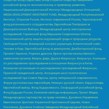
российский фонд по экономическому и правовому развитию,
Национальный Демократический Институт Международных Отношений,
MEDIA DEVELOPMENT INVESTMENT FUND, Международный Республиканский
Институт, Открытая Россия, Институт современной России, Черноморский
фонд регионального сотрудничества, Европейская Платформа за
Демократические Выборы, Международный центр электоральных
исследований, Германский фонд Маршалла Соединенных Штатов,
Тихоокеанский центр защиты окружающей среды и природных ресурсов,
Свободная Россия, Всемирный конгресс украинцев, Атлантический совет,
Человек в беде, Европейский фонд за демократию, Джеймстаунский фонд,
Прожект Хармони, Родники дракона, Врачи против насильственного
извлечения органов, Фалунь Дафа, Друзья Фалуньгун, Фалуньгун, Коалиция
по расследованию преследования в отношении Фалуньгун в Китае,
Всемирная организация по расследованию преследований Фалуньгун,
Пражский гражданский центр, Ассоциация школ политических
исследований при Совете Европы, Центр либеральной современности,
Форум русскоязычных европейцев, Немецко-русский обмен, Бард колледж,
Европейский выбор, Фонд Ходорковского, Оксфордский российский фонд,
Фонд Будущее России, Компания свободы информации, Проект Медиа,
Международное партнерство за права человека, Духовное Управление
Евангельских Христиан Украинской Христианской Церкви, Новое
Поколение, Духовное Учебное Заведение Международный Библейский