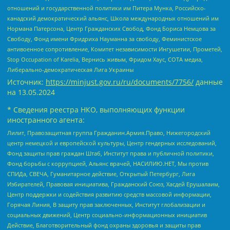
отношений и государственной политики им Питера Мунка, Российско-
канадский демократический альянс, Школа международных отношений им
Нормана Патерсона, Центр Гражданских Свобод, Фонд Бориса Немцова за
Свободу, Фонд имени Фридриха Науманна за свободу, Феминистское
антивоенное сопротивление, Комитет независимости Ингушетии, Прометей,
Stop Occupation of Karelia, Вернись живым, Фридом Хаус, СОТА медиа,
Либерально-демократическая Лига Украины
Источник:
https://minjust.gov.ru/ru/documents/7756/
данные
на
13.05.2024
* Сведения реестра НКО, выполняющих функции
иностранного агента:
Лилит, Правозащитная группа Гражданин.Армия.Право, Нижегородский
центр немецкой и европейской культуры, Центр гендерных исследований,
Фонд защиты прав граждан Штаб, Институт права и публичной политики,
Фонд борьбы с коррупцией, Альянс врачей, НАСИЛИЮ.НЕТ, Мы против
СПИДа, СВЕЧА, Гуманитарное действие, Открытый Петербург, Лига
Избирателей, Правовая инициатива, Гражданский Союз, Хасдей Ерушалаим,
Центр поддержки и содействия развитию средств массовой информации,
Горячая Линия, В защиту прав заключенных, Институт глобализации и
социальных движений, Центр социально-информационных инициатив
Действие, Благотворительный фонд охраны здоровья и защиты прав