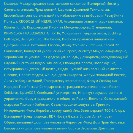
Колледж, Международное христианское движение, Всемирный Институт
Саентологических Предприятий, Церковь Духовной Технологии,
Европейская сеть организаций по наблюдению за выборами, Республика
Польша, СВОБОДНЫЙ ИДЕЛЬ-УРАЛ, Ассоциация развития журналистики,
IStories fonds, Королевский Институт Международных Отношений,
КРИМСЬКА ПРАВОЗАХИСНА ГРУПА, Фонд имени Генриха Бёлля, Stichting
Bellingcat, Bellingcat Ltd, The Insider, Институт правовой инициативы
Центральной и Восточной Европы, Фонд Открытой Эстонии, Calvert 22
Foundation, Канадский украинский конгресс, Институт Макдональда-Лорье,
Украинская национальная федерация Канады, Декабристы, Международный
научный центр им Вудро Вильсона, Свободная пресса, Возрождение,
Всеукраинский духовный центр , Риддл, Русский антивоенный комитет в
Швеции, Проект Медуза, Фонд Андрея Сахарова, Форум свободной России,
Лига Свободных Наций, Transparеncy International, Форум Свободных
Народов ПостРоссии, Солидарность с гражданским движением в России –
Solidarus, КрымSOS, Свободный университет, Институт государственного
управления, Форум гражданского общества Россия, Беллона, Союз жителей
островов Тисима и Хабомаи, Съезд народных депутатов, Гринпис
Интернешнл, Фонд борьбы с коррупцией Инк, Завет церквей TCCN, Агора,
Всемирный фонд природы, BDR Novaja Gazeta-Europe, Алтай проект,
Образовательный дом прав человека Чернигов, Фонд Дом Прав Человека,
Белорусский дом прав человека имени Бориса Звозскова, Дом прав