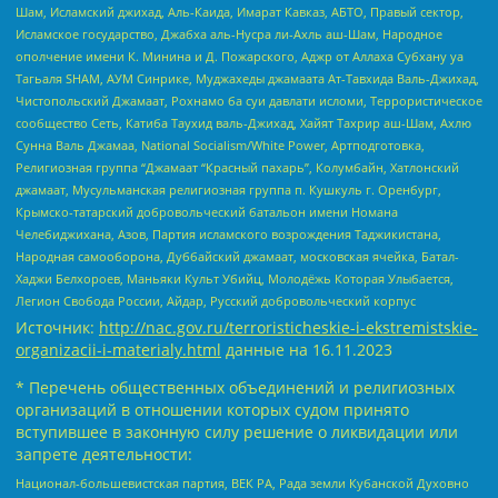
Шам, Исламский джихад, Аль-Каида, Имарат Кавказ, АБТО, Правый сектор,
Исламское государство, Джабха аль-Нусра ли-Ахль аш-Шам, Народное
ополчение имени К. Минина и Д. Пожарского, Аджр от Аллаха Субхану уа
Тагьаля SHAM, АУМ Синрике, Муджахеды джамаата Ат-Тавхида Валь-Джихад,
Чистопольский Джамаат, Рохнамо ба суи давлати исломи, Террористическое
сообщество Сеть, Катиба Таухид валь-Джихад, Хайят Тахрир аш-Шам, Ахлю
Сунна Валь Джамаа, National Socialism/White Power, Артподготовка,
Религиозная группа “Джамаат “Красный пахарь”, Колумбайн, Хатлонский
джамаат, Мусульманская религиозная группа п. Кушкуль г. Оренбург,
Крымско-татарский добровольческий батальон имени Номана
Челебиджихана, Азов, Партия исламского возрождения Таджикистана,
Народная самооборона, Дуббайский джамаат, московская ячейка, Батал-
Хаджи Белхороев, Маньяки Культ Убийц, Молодёжь Которая Улыбается,
Легион Свобода России, Айдар, Русский добровольческий корпус
Источник:
http://nac.gov.ru/terroristicheskie-i-ekstremistskie-
organizacii-i-materialy.html
данные на
16.11.2023
* Перечень общественных объединений и религиозных
организаций в отношении которых судом принято
вступившее в законную силу решение о ликвидации или
запрете деятельности:
Национал-большевистская партия, ВЕК РА, Рада земли Кубанской Духовно