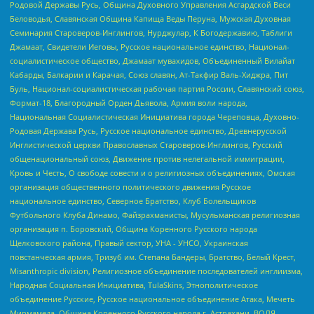
Родовой Державы Русь, Община Духовного Управления Асгардской Веси
Беловодья, Славянская Община Капища Веды Перуна, Мужская Духовная
Семинария Староверов-Инглингов, Нурджулар, К Богодержавию, Таблиги
Джамаат, Свидетели Иеговы, Русское национальное единство, Национал-
социалистическое общество, Джамаат мувахидов, Объединенный Вилайат
Кабарды, Балкарии и Карачая, Союз славян, Ат-Такфир Валь-Хиджра, Пит
Буль, Национал-социалистическая рабочая партия России, Славянский союз,
Формат-18, Благородный Орден Дьявола, Армия воли народа,
Национальная Социалистическая Инициатива города Череповца, Духовно-
Родовая Держава Русь, Русское национальное единство, Древнерусской
Инглистической церкви Православных Староверов-Инглингов, Русский
общенациональный союз, Движение против нелегальной иммиграции,
Кровь и Честь, О свободе совести и о религиозных объединениях, Омская
организация общественного политического движения Русское
национальное единство, Северное Братство, Клуб Болельщиков
Футбольного Клуба Динамо, Файзрахманисты, Мусульманская религиозная
организация п. Боровский, Община Коренного Русского народа
Щелковского района, Правый сектор, УНА - УНСО, Украинская
повстанческая армия, Тризуб им. Степана Бандеры, Братство, Белый Крест,
Misanthropic division, Религиозное объединение последователей инглиизма,
Народная Социальная Инициатива, TulaSkins, Этнополитическое
объединение Русские, Русское национальное объединение Атака, Мечеть
Мирмамеда, Община Коренного Русского народа г. Астрахани, ВОЛЯ,