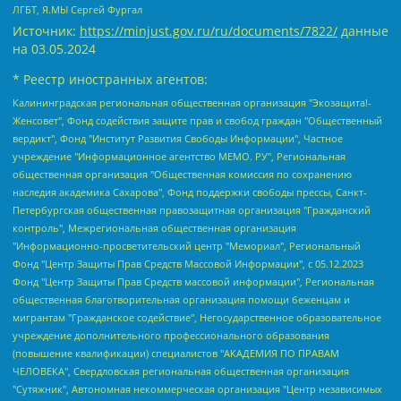
ЛГБТ, Я.МЫ Сергей Фургал
Источник:
https://minjust.gov.ru/ru/documents/7822/
данные
на
03.05.2024
* Реестр иностранных агентов:
Калининградская региональная общественная организация "Экозащита!-Женсовет", Фонд содействия защите прав и свобод граждан "Общественный вердикт", Фонд "Институт Развития Свободы Информации", Частное учреждение "Информационное агентство МЕМО. РУ", Региональная общественная организация "Общественная комиссия по сохранению наследия академика Сахарова", Фонд поддержки свободы прессы, Санкт-Петербургская общественная правозащитная организация "Гражданский контроль", Межрегиональная общественная организация "Информационно-просветительский центр "Мемориал", Региональный Фонд "Центр Защиты Прав Средств Массовой Информации", с 05.12.2023 Фонд "Центр Защиты Прав Средств массовой информации", Региональная общественная благотворительная организация помощи беженцам и мигрантам "Гражданское содействие", Негосударственное образовательное учреждение дополнительного профессионального образования (повышение квалификации) специалистов "АКАДЕМИЯ ПО ПРАВАМ ЧЕЛОВЕКА", Свердловская региональная общественная организация "Сутяжник", Автономная некоммерческая организация "Центр независимых социологических исследований", Союз общественных объединений "Российский исследовательский центр по правам человека", Региональное общественное учреждение научно-информационный центр "МЕМОРИАЛ", Некоммерческая организация "Фонд защиты гласности", Автономная некоммерческая организация "Институт прав человека", Городская общественная организация "Екатеринбургское общество "МЕМОРИАЛ", Городская общественная организация "Рязанское историко-просветительское и правозащитное общество "Мемориал" (Рязанский Мемориал), Челябинский региональный орган общественной самодеятельности – женское общественное объединение "Женщины Евразии", Челябинский региональный орган общественной самодеятельности "Уральская правозащитная группа", Фонд содействия защите здоровья и социальной справедливости имени Андрея Рылькова, Автономная Некоммерческая Организация "Аналитический Центр Юрия Левады", Автономная некоммерческая организация социальной поддержки населения "Проект Апрель", Региональная общественная организация помощи женщинам и детям, находящимся в кризисной ситуации "Информационно-методический центр "Анна", Фонд содействия развитию массовых коммуникаций и правовому просвещению "Так-так-Так", Фонд содействия устойчивому развитию "Серебряная тайга", Свердловский региональный общественный фонд социальных проектов "Новое время", "Idel.Реалии", Кавказ.Реалии, Крым.Реалии, Телеканал Настоящее Время, Татаро-башкирская служба Радио Свобода (Azatliq Radiosi), Радио Свободная Европа/Радио Свобода (PCE/PC), "Сибирь.Реалии", "Фактограф", Благотворительный фонд помощи осужденным и их семьям, Автономная некоммерческая организация "Институт глобализации и социальных движений", Фонд "В защиту прав заключенных", Частное учреждение "Центр поддержки и содействия развитию средств массовой информации", Пензенский региональный общественный благотворительный фонд "Гражданский союз", "Север.Реалии", Некоммерческая организация Фонд "Правовая инициатива", Общество с ограниченной ответственностью "Радио Свободная Европа/Радио Свобода", Чешское информационное агентство "MEDIUM-ORIENT", Красноярская региональная общественная организация "Мы против СПИДа", Камалягин Денис Николаевич, Маркелов Сергей Евгеньевич, Пономарев Лев Александрович, Савицкая Людмила Алексеевна, Автономная некоммерческая организация "Центр по работе с проблемой насилия "НАСИЛИЮ.НЕТ", Межрегиональный профессиональный союз работников здравоохранения "Альянс врачей", Юридическое лицо, зарегистрированное в Латвийской Республике, SIA "Medusa Project" (регистрационный номер 40103797863, дата регистрации 10.06.2014), Некоммерческая организация "Фонд по борьбе с коррупцией", Автономная некоммерческая организация "Институт права и публичной политики", Баданин Роман Сергеевич, Гликин Максим Александрович, Железнова Мария Михайловна, Лукьянова Юлия Сергеевна, Маетная Елизавета Витальевна, Маняхин Петр Борисович, Чуракова Ольга Владимировна, Ярош Юлия Петровна, Юридическое лицо "The Insider SIA", зарегистрированное в Риге, Латвийская Республика (дата регистрации 26.06.2015), являющееся администратором доменного имени интернет-издания "The Insider SIA", https://theins.ru, Постернак Алексей Евгеньевич, Рубин Михаил Аркадьевич, Анин Роман Александрович, Юридическое лицо Istories fonds, зарегистрированное в Латвийской Республике (регистрационный номер 50008295751, дата регистрации 24.02.2020), Великовский Дмитрий Александрович, Долинина Ирина Николаевна, Мароховская Алеся Алексеевна, Шлейнов Роман Юрьевич, Шмагун Олеся Валентиновна, Общество с ограниченной ответственностью "Альтаир 2021", Общество с ограниченной ответственностью "Вега 2021", Общество с ограниченной ответственностью "Главный редактор 2021", Общество с ограниченной ответственностью "Ромашки монолит", Важенков Артем Валерьевич, Ивановская областная общественная организация "Центр гендерных исследований", Гурман Юрий Альбертович, Медиапроект "ОВД-Инфо", Егоров Владимир Владимирович, Жилинский Владимир Александрович, Общество с ограниченной ответственностью "ЗП", Иванова София Юрьевна, Карезина Инна Павловна, Кильтау Екатерина Викторовна, Петров Алексей Викторович, Пискунов Сергей Евгеньевич, Смирнов Сергей Сергеевич, Тихонов Михаил Сергеевич, Общество с ограниченной ответственностью "ЖУРНАЛИСТ-ИНОСТРАННЫЙ АГЕНТ", Арапова Галина Юрьевна, Вольтская Татьяна Анатольевна, Американская компания "Mason G.E.S. Anonymous Foundation" (США), являющаяся владельцем интернет-издания https://mnews.world/, Компания "Stichting Bellingcat", зарегистрированная в Нидерландах (дата регистрации 11.07.2018), Захаров Андрей Вячеславович, Клепиковская Екатерина Дмитриевна, Общество с ограниченной ответственностью "МЕМО", Перл Роман Александрович, Симонов Евгений Алексеевич, Соловьева Елена Анатольевна, Сотников Даниил Владимирович, Сурначева Елизавета Дмитриевна, Автономная некоммерческая организация по защите прав человека и информированию населения "Якутия – Наше Мнение", Общество с ограниченной ответственностью "Москоу диджитал медиа", с 26.01.2023 Общество с ограниченной ответственностью "Чайка Белые сады", Ветошкина Валерия Валерьевна, Заговора Максим Александрович, Межрегиональное общественное движение "Российская ЛГБТ - сеть", Оленичев Максим Владимирович, Павлов Иван Юрьевич, Скворцова Елена Сергеевна, Общество с ограниченной ответственностью "Как бы инагент", Кочетков Игорь Викторович, Общество с ограниченной ответственностью "Честные выборы", Еланчик Олег Александрович, Общество с ограниченной ответственностью "Нобелевский призыв", Гималова Регина Эмилевна, Григорьев Андрей Валерьевич, Григорьева Алина Александровна, Ассоциация по содействию защите прав призывников, альтернативнослужащих и военнослужащих "Правозащитная группа "Гражданин.Армия.Право", Хисамова Регина Фаритовна, Автономная некоммерческая организация по реализации социально-правовых программ "Лилит", Дальневосточное общественное движение "Маяк", Санкт-Петербургская ЛГБТ-инициативная группа "Выход", Инициативная группа ЛГБТ+ "Реверс", Алексеев Андрей Викторович, Бекбулатова Таисия Львовна, Беляев Иван Михайлович, Владыкина Елена Сергеевна, Гельман Марат Александрович, Никульшина Вероника Юрьевна, Толоконникова Надежда Андреевна, Шендерович Виктор Анатольевич, Общество с ограниченной ответственностью "Данное сообщение", Общество с ограниченной ответственностью Издательский дом "Новая глава", Айнбиндер Александра Александровна, Московский комьюнити-центр для ЛГБТ+инициатив, Благотворительный фонд развития филантропии, Deutsche Welle (Германия, Kurt-Schumacher-Strasse 3, 53113 Bonn), Борзунова Мария Михайловна, Воробьев Виктор Викторович, Голубева Анна Львовна, Константинова Алла Михайловна, Малкова Ирина Владимировна, Мурадов Мурад Абдулгалимович, Осетинская Елизавета Николаевна, Понасенков Евгений Николаевич, Ганапольский Матвей Юрьевич, Киселев Евгений Алексеевич, Борухович Ирина Григорьевна, Дремин Иван Тимофеевич, Дубровский Дмитрий Викторович, Красноярская региональная общественная организация поддержки и развития альтернативных образовательных технологий и межкультурных коммуникаций "ИНТЕРРА", Маяковская Екатерина Алексеевна, Фейгин Марк Захарович, Филимонов Андрей Викторович, Дзугкоева Регина Николаевна, Доброхотов Роман Александрович, Дудь Юрий Александрович, Елкин Сергей Владимирович, Кругликов Кирилл Игоревич, Сабунаева Мария Леонидовна, Семенов Алексей Владимирович, Шаинян Карен Багратович, Шульман Екатерина Михайловна, Асафьев Артур Валерьевич, Вахштайн Виктор Семенович, Венедиктов Алексей Алексеевич, Лушникова Екатерина Евгеньевна, Волков Леонид Михайлович, Невзоров Александр Глебович, Пархоменко Сергей Борисович, Сироткин Ярослав Николаевич, Кара-Мурза Владимир Владимирович, Баранова Наталья Владимировна, Гозман Леонид Яковлевич, Кагарлицкий Борис Юльевич, Климарев Михаил Валерьевич, Милов Владимир Станиславович, Автономная некоммерческая организация Краснодарский центр современного искусства "Типография", Моргенштерн Алишер Тагирович, Соболь Любовь Эдуардовна, Общество с ограниченной ответственностью "ЛИЗА НОРМ", Каспаров Гарри Кимович, Ходорковский Михаил Борисович, Общество с ограниченной ответственностью "Апрельские тезисы", Данилович Ирина Брониславовна, Кашин Олег Владимирович, Петров Николай Владимирович, Пивоваров Алексей Владимирович, Соколов Михаил Владимирович, Цветкова Юлия Владимировна, Чичваркин Евгений Александрович, Комитет против пыток/Команда против пыток, Общество с ограниченной ответственностью "Первый научный", Общество с ограниченной ответственностью "Вертолет и ко", Белоцерковская Вероника Борисовна, Кац Максим Евгеньевич, Лазарева Татьяна Юрьевна, Шаведдинов Руслан Табризович, Яшин Илья Валерьевич, Общество с ограниченной ответственностью "Иноагент ААВ", Алешковский Дмитрий Петрович, Альбац Евгения Марковна, Быков Дмитрий Львович, Галямина Юлия Евгеньевна, Лойко Сергей Леонидович, Мартынов Кирилл Константинович, Медведев Сергей Александрович, Крашенинников Федор Геннадиевич, Гордеева Катерина Вл