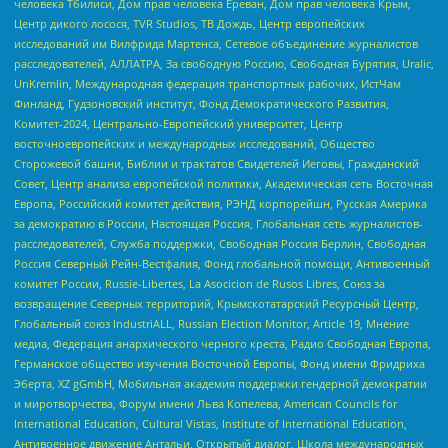
человека Тбилиси, Дом прав человека Ереван, Дом прав человека Крым,
Центр дикого лосося, TVR Studios, ТВ Дождь, Центр европейских
исследований им Вилфрида Мартенса, Сетевое объединение журналистов
расследователей, АЛЛАТРА, За свободную Россию, Свободная Бурятия, Uralic,
UnKremlin, Международная федерация транспортных рабочих, ИстЧам
Финланд, Гудзоновский институт, Фонд Демократического Развития,
Комитет-2024, Центрально-Европейский университет, Центр
восточноевропейских и международных исследований, Общество
Сторожевой башни, Библии и трактатов Свидетелей Иеговы, Гражданский
Совет, Центр анализа европейской политики, Академическая сеть Восточная
Европа, Российский комитет действия, РЭНД корпорейшн, Русская Америка
за демократию в России, Настоящая Россия, Глобальная сеть журналистов-
расследователей, Служба поддержки, Свободная Россия Берлин, Свободная
Россия Северный Рейн-Вестфалия, Фонд глобальной помощи, Антивоенный
комитет России, Russie-Libertes, La Asocicion de Rusos Libres, Союз за
возвращение Северных территорий, Крымскотатарский Ресурсный Центр,
Глобальный союз IndustriALL, Russian Election Monitor, Article 19, Мнение
медиа, Федерация анархического черного креста, Радио Свободная Европа,
Германское общество изучения Восточной Европы, Фонд имени Фридриха
Эберта, XZ gGmbH, Мобильная академия поддержки гендерной демократии
и миротворчества, Форум имени Льва Копелева, American Councils for
International Education, Cultural Vistas, Institute of International Education,
Антивоенное движение Антальи, Открытый диалог, Школа международных