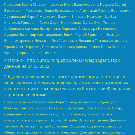
Прохоров Вадим Юрьевич, Шахова Елена Владимировна, Подузов Сергей
Васильевич, Протасова Ирина Вячеславовна, Литинский Леонид Борисович,
Лукашевский Сергей Маркович, Бахмин Вячеслав Иванович, Шабад
Анатолий Ефимович, Сухих Дарья Николаевна, Орлов Олег Петрович,
Добровольская Анна Дмитриевна, Королева Александра Евгеньевна,
Смирнов Владимир Александрович, Вицин Сергей Ефимович, Золотухин
Борис Андреевич, Левинсон Лев Семенович, Локшина Татьяна Иосифовна,
Орлов Олег Петрович, Полякова Мара Федоровна, Резник Генри Маркович,
Захаров Герман Константинович
Источник:
http://unro.minjust.ru/NKOForeignAgent.aspx
данные на
24.03.2022
* Единый федеральный список организаций, в том числе
иностранных и международных организаций, признанных
в соответствии с законодательством Российской Федерации
террористическими:
Высший военный Маджлисуль Шура Объединенных сил моджахедов
Кавказа, Конгресс народов Ичкерии и Дагестана, База, Асбат аль-Ансар,
Священная война, Исламская группа, Братья-мусульмане, Партия
исламского освобождения, Лашкар-И-Тайба, Исламская группа, Движение
Талибан, Исламская партия Туркестана, Общество социальных реформ,
Общество возрождения исламского наследия, Дом двух святых, Джунд аш-