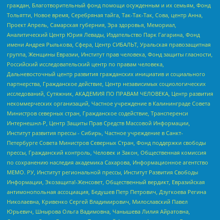
граждан, Благотворительный фонд помощи осужденным и их семьям, Фонд
Тольятти, Новое время, Серебряная тайга, Так-Так-Так, Сова, центр Анна,
Проект Апрель, Самарская губерния, Эра здоровья, Мемориал,
Аналитический Центр Юрия Левады, Издательство Парк Гагарина, Фонд
имени Андрея Рылькова, Сфера, Центр СИБАЛЬТ, Уральская правозащитная
группа, Женщины Евразии, Институт прав человека, Фонд защиты гласности,
Российский исследовательский центр по правам человека,
Дальневосточный центр развития гражданских инициатив и социального
партнерства, Гражданское действие, Центр независимых социологических
исследований, Сутяжник, АКАДЕМИЯ ПО ПРАВАМ ЧЕЛОВЕКА, Центр развития
некоммерческих организаций, Частное учреждение в Калининграде Совета
Министров северных стран, Гражданское содействие, Трансперенси
Интернешнл-Р, Центр Защиты Прав Средств Массовой Информации,
Институт развития прессы - Сибирь, Частное учреждение в Санкт-
Петербурге Совета Министров Северных Стран, Фонд поддержки свободы
прессы, Гражданский контроль, Человек и Закон, Общественная комиссия
по сохранению наследия академика Сахарова, Информационное агентство
МЕМО. РУ, Институт региональной прессы, Институт Развития Свободы
Информации, Экозащита!-Женсовет, Общественный вердикт, Евразийская
антимонопольная ассоциация, Бедушев Петр Петрович, Дзугкоева Регина
Николаевна, Кривенко Сергей Владимирович, Милославский Павел
Юрьевич, Шнырова Ольга Вадимовна, Чанышева Лилия Айратовна,