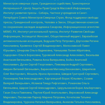
Министров северных стран, Гражданское содействие, Трансперенси
Интернешнл-Р, Центр Защиты Прав Средств Массовой Информации,
Институт развития прессы - Сибирь, Частное учреждение в Санкт-
Петербурге Совета Министров Северных Стран, Фонд поддержки свободы
прессы, Гражданский контроль, Человек и Закон, Общественная комиссия
по сохранению наследия академика Сахарова, Информационное агентство
МЕМО. РУ, Институт региональной прессы, Институт Развития Свободы
Информации, Экозащита!-Женсовет, Общественный вердикт, Евразийская
антимонопольная ассоциация, Бедушев Петр Петрович, Дзугкоева Регина
Николаевна, Кривенко Сергей Владимирович, Милославский Павел
Юрьевич, Шнырова Ольга Вадимовна, Чанышева Лилия Айратовна,
Сидорович Ольга Борисовна, Туровский Александр Алексеевич, Васильева
Анастасия Евгеньевна, Ривина Анна Валерьевна, Бойко Анатолий
Николаевич, Дугин Сергей Георгиевич, Пивоваров Андрей Сергеевич,
Аверин Виталий Евгеньевич, Барахоев Магомед Бекханович, Шарипков
Олег Викторович, Мошель Ирина Ароновна, Шведов Григорий Сергеевич,
Пономарев Лев Александрович, Каргалицкий Борис Юльевич, Созаев
Валерий Валерьевич, Исламов Тимур Рифгатович, Романова Ольга
Евгеньевна, Щаров Сергей Алексадрович, Цирульников Борис Альбертович,
Гасан Ольга Павловна, Паутов Юрий Анатольевич, Верховский Александр
Маркович, Пислакова-Паркер Марина Петровна, Кочеткова Татьяна
Владимировна, Чуркина Наталья Валерьевна, Акимова Татьяна Николаевна,