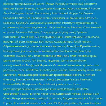
Всеукраинский духовный центр , Риддл, Русский антивоенный комитет в
Швеции, Проект Медуза, Фонд Андрея Сахарова, Форум свободной России,
Лига Свободных Наций, Transparеncy International, Форум Свободных
Народов ПостРоссии, Солидарность с гражданским движением в России –
Solidarus, КрымSOS, Свободный университет, Институт государственного
управления, Форум гражданского общества Россия, Беллона, Союз жителей
островов Тисима и Хабомаи, Съезд народных депутатов, Гринпис
Интернешнл, Фонд борьбы с коррупцией Инк, Завет церквей TCCN, Агора,
Всемирный фонд природы, BDR Novaja Gazeta-Europe, Алтай проект,
Образовательный дом прав человека Чернигов, Фонд Дом Прав Человека,
Белорусский дом прав человека имени Бориса Звозскова, Дом прав
человека Тбилиси, Дом прав человека Ереван, Дом прав человека Крым,
Центр дикого лосося, TVR Studios, ТВ Дождь, Центр европейских
исследований им Вилфрида Мартенса, Сетевое объединение журналистов
расследователей, АЛЛАТРА, За свободную Россию, Свободная Бурятия, Uralic,
UnKremlin, Международная федерация транспортных рабочих, ИстЧам
Финланд, Гудзоновский институт, Фонд Демократического Развития,
Комитет-2024, Центрально-Европейский университет, Центр
восточноевропейских и международных исследований, Общество
Сторожевой башни, Библии и трактатов Свидетелей Иеговы, Гражданский
Совет, Центр анализа европейской политики, Академическая сеть Восточная
Европа, Российский комитет действия, РЭНД корпорейшн, Русская Америка