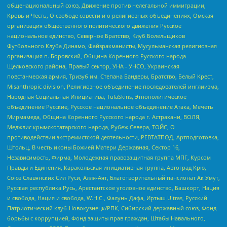
общенациональный союз, Движение против нелегальной иммиграции,
Кровь и Честь, О свободе совести и о религиозных объединениях, Омская
организация общественного политического движения Русское
национальное единство, Северное Братство, Клуб Болельщиков
Футбольного Клуба Динамо, Файзрахманисты, Мусульманская религиозная
организация п. Боровский, Община Коренного Русского народа
Щелковского района, Правый сектор, УНА - УНСО, Украинская
повстанческая армия, Тризуб им. Степана Бандеры, Братство, Белый Крест,
Misanthropic division, Религиозное объединение последователей инглиизма,
Народная Социальная Инициатива, TulaSkins, Этнополитическое
объединение Русские, Русское национальное объединение Атака, Мечеть
Мирмамеда, Община Коренного Русского народа г. Астрахани, ВОЛЯ,
Меджлис крымскотатарского народа, Рубеж Севера, ТОЙС, О
противодействии экстремистской деятельности, РЕВТАТПОД, Артподготовка,
Штольц, В честь иконы Божией Матери Державная, Сектор 16,
Независимость, Фирма, Молодежная правозащитная группа МПГ, Курсом
Правды и Единения, Каракольская инициативная группа, Автоград Крю,
Союз Славянских Сил Руси, Алля-Аят, Благотворительный пансионат Ак Умут,
Русская республика Русь, Арестантское уголовное единство, Башкорт, Нация
и свобода, Нация и свобода, W.H.С., Фалунь Дафа, Иртыш Ultras, Русский
Патриотический клуб-Новокузнецк/РПК, Сибирский державный союз, Фонд
борьбы с коррупцией, Фонд защиты прав граждан, Штабы Навального,