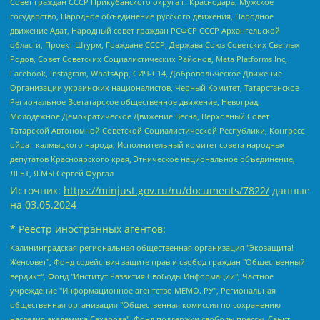
Совет граждан СССР Прикубанского округа г. Краснодара, Мужское
государство, Народное объединение русского движения, Народное
движение Адат, Народный совет граждан РСФСР СССР Архангельской
области, Проект Штурм, Граждане СССР, Держава Союз Советских Светлых
Родов, Совет Советских Социалистических Районов, Meta Platforms Inc,
Facebook, Instagram, WhatsApp, СИЧ-С14, Добровольческое Движение
Организации украинских националистов, Черный Комитет, Татарстанское
Региональное Всетатарское общественное движение, Невоград,
Молодежное Демократическое Движение Весна, Верховный Совет
Татарской Автономной Советской Социалистической Республики, Конгресс
ойрат-калмыцкого народа, Исполнительный комитет совета народных
депутатов Красноярского края, Этническое национальное объединение,
ЛГБТ, Я.МЫ Сергей Фургал
Источник:
https://minjust.gov.ru/ru/documents/7822/
данные
на
03.05.2024
* Реестр иностранных агентов:
Калининградская региональная общественная организация "Экозащита!-Женсовет", Фонд содействия защите прав и свобод граждан "Общественный вердикт", Фонд "Институт Развития Свободы Информации", Частное учреждение "Информационное агентство МЕМО. РУ", Региональная общественная организация "Общественная комиссия по сохранению наследия академика Сахарова", Фонд поддержки свободы прессы, Санкт-Петербургская общественная правозащитная организация "Гражданский контроль", Межрегиональная общественная организация "Информационно-просветительский центр "Мемориал", Региональный Фонд "Центр Защиты Прав Средств Массовой Информации", с 05.12.2023 Фонд "Центр Защиты Прав Средств массовой информации", Региональная общественная благотворительная организация помощи беженцам и мигрантам "Гражданское содействие", Негосударственное образовательное учреждение дополнительного профессионального образования (повышение квалификации) специалистов "АКАДЕМИЯ ПО ПРАВАМ ЧЕЛОВЕКА", Свердловская региональная общественная организация "Сутяжник", Автономная некоммерческая организация "Центр независимых социологических исследований", Союз общественных объединений "Российский исследовательский центр по правам человека", Региональное общественное учреждение научно-информационный центр "МЕМОРИАЛ", Некоммерческая организация "Фонд защиты гласности", Автономная некоммерческая организация "Институт прав человека", Городская общественная организация "Екатеринбургское общество "МЕМОРИАЛ", Городская общественная организация "Рязанское историко-просветительское и правозащитное общество "Мемориал" (Рязанский Мемориал), Челябинский региональный орган общественной самодеятельности – женское общественное объединение "Женщины Евразии", Челябинский региональный орган общественной самодеятельности "Уральская правозащитная группа", Фонд содействия защите здоровья и социальной справедливости имени Андрея Рылькова, Автономная Некоммерческая Организация "Аналитический Центр Юрия Левады", Автономная некоммерческая организация социальной поддержки населения "Проект Апрель", Региональная общественная организация помощи женщинам и детям, находящимся в кризисной ситуации "Информационно-методический центр "Анна", Фонд содействия развитию массовых коммуникаций и правовому просвещению "Так-так-Так", Фонд содействия устойчивому развитию "Серебряная тайга", Свердловский региональный общественный фонд социальных проектов "Новое время", "Idel.Реалии", Кавказ.Реалии, Крым.Реалии, Телеканал Настоящее Время, Татаро-башкирская служба Радио Свобода (Azatliq Radiosi), Радио Свободная Европа/Радио Свобода (PCE/PC), "Сибирь.Реалии", "Фактограф", Благотворительный фонд помощи осужденным и их семьям, Автономная некоммерческая организация "Институт глобализации и социальных движений", Фонд "В защиту прав заключенных", Частное учреждение "Центр поддержки и содействия развитию средств массовой информации", Пензенский региональный общественный благотворительный фонд "Гражданский союз", "Север.Реалии", Некоммерческая организация Фонд "Правовая инициатива", Общество с ограниченной ответственностью "Радио Свободная Европа/Радио Свобода", Чешское информационное агентство "MEDIUM-ORIENT", Красноярская региональная общественная организация "Мы против СПИДа", Камалягин Денис Николаевич, Маркелов Сергей Евгеньевич, Пономарев Лев Александрович, Савицкая Людмила Алексеевна, Автономная некоммерческая организация "Центр по работе с проблемой насилия "НАСИЛИЮ.НЕТ", Межрегиональный профессиональный союз работников здравоохранения "Альянс врачей", Юридическое лицо, зарегистрированное в Латвийской Республике, SIA "Medusa Project" (регистрационный номер 40103797863, дата регистрации 10.06.2014), Некоммерческая организация "Фонд по борьбе с коррупцией", Автономная некоммерческая организация "Институт права и публичной политики", Баданин Роман Сергеевич, Гликин Максим Александрович, Железнова Мария Михайловна, Лукьянова Юлия Сергеевна, Маетная Елизавета Витальевна, Маняхин Петр Борисович, Чуракова Ольга Владимировна, Ярош Юлия Петровна, Юридическое лицо "The Insider SIA", зарегистрированное в Риге, Латвийская Республика (дата регистрации 26.06.2015), являющееся администратором доменного имени интернет-издания "The Insider SIA", https://theins.ru, Постернак Алексей Евгеньевич, Рубин Михаил Аркадьевич, Анин Роман Александрович, Юридическое лицо Istories fonds, зарегистрированное в Латвийской Республике (регистрационный номер 50008295751, дата регистрации 24.02.2020), Великовский Дмитрий Александрович, Долинина Ирина Николаевна, Мароховская Алеся Алексеевна, Шлейнов Роман Юрьевич, Шмагун Олеся Валентиновна, Общество с ограниченной ответственностью "Альтаир 2021", Общество с ограниченной ответственностью "Вега 2021", Общество с ограниченной ответственностью "Главный редактор 2021", Общество с ограниченной ответственностью "Ромашки монолит", Важенков Артем Валерьевич, Ивановская областная общественная организация "Центр гендерных исследований", Гурман Юрий Альбертович, Медиапроект "ОВД-Инфо", Егоров Владимир Владимирович, Жилинский Владимир Александрович, Общество с ограниченной ответственностью "ЗП", Иванова София Юрьевна, Карезина Инна Павловна, Кильтау Екатерина Викторовна, Петров Алексей Викторович, Пискунов Сергей Евгеньевич, Смирнов Сергей Сергеевич, Тихонов Михаил Сергеевич, Общество с ограниченной ответственностью "ЖУРНАЛИСТ-ИНОСТРАННЫЙ АГЕНТ", Арапова Галина Юрьевна, Вольтская Татьяна Анатольевна, Американская компания "Mason G.E.S. Anonymous Foundation" (США), являющаяся владельцем интернет-издания https://mnews.world/, Компания "Stichting Bellingcat", зарегистрированная в Нидерландах (дата регистрации 11.07.2018), Захаров Андрей Вячеславович, Клепиковская Екатерина Дмитриевна, Общество с ограниченной ответственностью "МЕМО", Перл Роман Александрович, Симонов Евгений Алексеевич, Соловьева Елена Анатольевна, Сотников Даниил Владимирович, Сурначева Елизавета Дмитриевна, Автономная некоммерческая организация по защите прав человека и информированию населения "Якутия – Наше Мнение", Общество с ограниченной ответственностью "Москоу диджитал медиа", с 26.01.2023 Общество с ограниченной ответственностью "Чайка Белые сады", Ветошкина Валерия Валерьевна, Заговора Максим Александрович, Межрегиональное общественное движение "Российская ЛГБТ - сеть", Оленичев Максим Владимирович, Павлов Иван Юрьевич, Скворцова Елена Сергеевна, Общество с ограниченной ответственностью "Как бы инагент", Кочетков Игорь Викторович, Общество с ограниченной ответственностью "Честные выборы", Еланчик Олег Александрович, Общество с ограниченной ответственностью "Нобелевский призыв", Гималова Регина Эмилевна, Григорьев Андрей Валерьевич, Григорьева Алина Александровна, Ассоциация по содействию защите прав призывников, альтернативнослужащих и военнослужащих "Правозащитная группа "Гражданин.Армия.Право", Хисамова Регина Фаритовна, Автономная некоммерческая организация по реализации социально-правовых программ "Лилит", Дальневосточное общественное движение "Маяк", Санкт-Петербургская ЛГБТ-инициативная группа "Выход", Инициативная группа ЛГБТ+ "Реверс", Алексеев Андрей Викторович, Бекбулатова Таисия Львовна, Беляев Иван Михайлович, Владыкина Елена Сергеевна, Гельман Марат Александрович, Никульшина Вероника Юрьевна, Толоконникова Надежда Андреевна, Шендерович Виктор Анатольевич, Общество с ограниченной ответственностью "Данное сообщение", Общество с ограниченной ответственностью Издательский дом "Новая глава", Айнбиндер Александра Александровна, Московский комьюнити-центр для ЛГБТ+инициатив, Благотворительный фонд развития филантропии, Deutsche Welle (Германия, Kurt-Schumacher-Strasse 3, 53113 Bonn), Борзунова Мария Михайловна, Воробьев Виктор Викторович, Голубева Анна Львовна, Константинова Алла Михайловна, Малкова Ирина Владимировна, Мурадов Мурад Абдулгалимович, Осетинская Елизавета Николаевна, Понасенков Евгений Николаевич, Ганапольский Матвей Юрьевич, Киселев Евгений Алексеевич, Борухович Ирина Григорьевна, Дремин Иван Тимофеевич, Дубровский Дмитрий Викторович, Красноярская региональная общественная организация поддержки и развития альтернативных образовательных технологий и межкультурных коммуникаций "ИНТЕРРА", Маяковская Екатерина Алексеевна, Фейгин Марк Захарович, Филимонов Андрей Викторович, Дзугкоева Регина Николаевна, Доброхотов Роман Александрович, Дудь Юрий Александрович, Елкин Сергей Владимирович, Кругликов Кирилл Игоревич, Сабунаева Мария Леонидовна, Семенов Алексей Владимирович, Шаинян Карен Багратович, Шульман Екатерина Михайловна, Асафьев Артур Валерьевич, Вахштайн Виктор Семенович, Венедиктов Алексей Алексеевич, Лушникова Екатерина Евгеньевна, Волков Леонид Михайлович, Невзоров Александр Глебович, Пархоменко Сергей Борисович, Сироткин Ярослав Николаевич, Кара-Мурза Владимир Владимирович, Баранова Наталья Владимировна, Гозман Леонид Яковлевич, Кагарлицкий Борис Юльевич, Климарев Михаил Валерьевич, Милов Владимир Станиславович, Автономная некоммерческая организация Краснодарский центр современного искусства "Типография", Моргенштерн Алишер Тагирович, Соболь Любовь Эдуардовна, Общество с ограниченной ответственностью "ЛИЗА НОРМ", Каспаров Гарри Кимович, Ходорковский Михаил Борисович, Общество с ограниченной ответственностью "Апрельские тезисы", Данилович Ирина Брониславовна, Кашин Олег Владимирович, Петров Николай Владимирович, Пивоваров Алексей Владимирович, Соколов Михаил Владимирович, Цветкова Юлия Владимировна, Чичваркин Евгений Александрович, Комитет против пыток/Команда против пыток, Общество с ограниченной ответственностью "Первый научный", Общество с ограниченной ответственностью "Вертолет и ко", Белоцерковская Вероника Борисовна, Кац Максим Евгеньевич, Лазарева Татьяна Юрьевна, Шаведдинов Руслан Табризович, Яшин Илья Валерьевич, Общество с ограниченной ответственностью "Иноагент ААВ", Алешковский Дмитрий Петрович, Альбац Евгения Марковна, Быков Дмитрий Львович, Галямина Юлия Евгеньевна, Лойко Сергей Леонидович, Мартынов Кирилл Константинович, Медведев Сергей Александрович, Крашенинников Федор Геннадиевич, Гордеева Катерина Вл