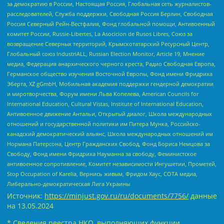
за демократию в России, Настоящая Россия, Глобальная сеть журналистов-
расследователей, Служба поддержки, Свободная Россия Берлин, Свободная
Россия Северный Рейн-Вестфалия, Фонд глобальной помощи, Антивоенный
комитет России, Russie-Libertes, La Asocicion de Rusos Libres, Союз за
возвращение Северных территорий, Крымскотатарский Ресурсный Центр,
Глобальный союз IndustriALL, Russian Election Monitor, Article 19, Мнение
медиа, Федерация анархического черного креста, Радио Свободная Европа,
Германское общество изучения Восточной Европы, Фонд имени Фридриха
Эберта, XZ gGmbH, Мобильная академия поддержки гендерной демократии
и миротворчества, Форум имени Льва Копелева, American Councils for
International Education, Cultural Vistas, Institute of International Education,
Антивоенное движение Антальи, Открытый диалог, Школа международных
отношений и государственной политики им Питера Мунка, Российско-
канадский демократический альянс, Школа международных отношений им
Нормана Патерсона, Центр Гражданских Свобод, Фонд Бориса Немцова за
Свободу, Фонд имени Фридриха Науманна за свободу, Феминистское
антивоенное сопротивление, Комитет независимости Ингушетии, Прометей,
Stop Occupation of Karelia, Вернись живым, Фридом Хаус, СОТА медиа,
Либерально-демократическая Лига Украины
Источник:
https://minjust.gov.ru/ru/documents/7756/
данные
на
13.05.2024
* Сведения реестра НКО, выполняющих функции