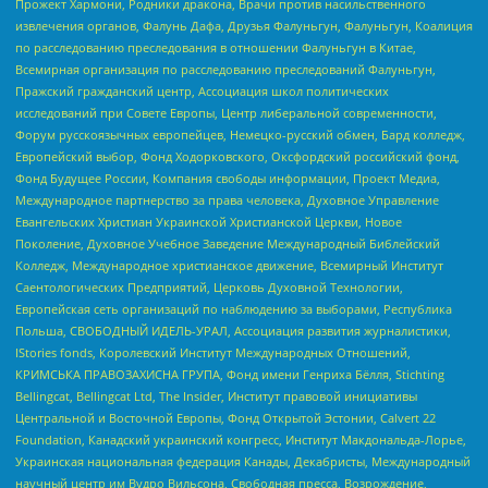
Прожект Хармони, Родники дракона, Врачи против насильственного
извлечения органов, Фалунь Дафа, Друзья Фалуньгун, Фалуньгун, Коалиция
по расследованию преследования в отношении Фалуньгун в Китае,
Всемирная организация по расследованию преследований Фалуньгун,
Пражский гражданский центр, Ассоциация школ политических
исследований при Совете Европы, Центр либеральной современности,
Форум русскоязычных европейцев, Немецко-русский обмен, Бард колледж,
Европейский выбор, Фонд Ходорковского, Оксфордский российский фонд,
Фонд Будущее России, Компания свободы информации, Проект Медиа,
Международное партнерство за права человека, Духовное Управление
Евангельских Христиан Украинской Христианской Церкви, Новое
Поколение, Духовное Учебное Заведение Международный Библейский
Колледж, Международное христианское движение, Всемирный Институт
Саентологических Предприятий, Церковь Духовной Технологии,
Европейская сеть организаций по наблюдению за выборами, Республика
Польша, СВОБОДНЫЙ ИДЕЛЬ-УРАЛ, Ассоциация развития журналистики,
IStories fonds, Королевский Институт Международных Отношений,
КРИМСЬКА ПРАВОЗАХИСНА ГРУПА, Фонд имени Генриха Бёлля, Stichting
Bellingcat, Bellingcat Ltd, The Insider, Институт правовой инициативы
Центральной и Восточной Европы, Фонд Открытой Эстонии, Calvert 22
Foundation, Канадский украинский конгресс, Институт Макдональда-Лорье,
Украинская национальная федерация Канады, Декабристы, Международный
научный центр им Вудро Вильсона, Свободная пресса, Возрождение,