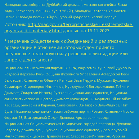
Народная самооборона, Дуббайский джамаат, московская ячейка, Батал-
Хаджи Белхороев, Маньяки Культ Убийц, Молодёжь Которая Улыбается,
Легион Свобода России, Айдар, Русский добровольческий корпус
Источник:
http://nac.gov.ru/terroristicheskie-i-ekstremistskie-
organizacii-i-materialy.html
данные на
16.11.2023
* Перечень общественных объединений и религиозных
организаций в отношении которых судом принято
вступившее в законную силу решение о ликвидации или
запрете деятельности:
Национал-большевистская партия, ВЕК РА, Рада земли Кубанской Духовно
Родовой Державы Русь, Община Духовного Управления Асгардской Веси
Беловодья, Славянская Община Капища Веды Перуна, Мужская Духовная
Семинария Староверов-Инглингов, Нурджулар, К Богодержавию, Таблиги
Джамаат, Свидетели Иеговы, Русское национальное единство, Национал-
социалистическое общество, Джамаат мувахидов, Объединенный Вилайат
Кабарды, Балкарии и Карачая, Союз славян, Ат-Такфир Валь-Хиджра, Пит
Буль, Национал-социалистическая рабочая партия России, Славянский союз,
Формат-18, Благородный Орден Дьявола, Армия воли народа,
Национальная Социалистическая Инициатива города Череповца, Духовно-
Родовая Держава Русь, Русское национальное единство, Древнерусской
Инглистической церкви Православных Староверов-Инглингов, Русский