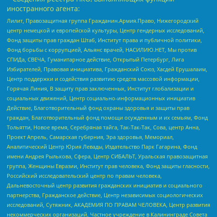
иностранного агента:
Лилит, Правозащитная группа Гражданин.Армия.Право, Нижегородский
центр немецкой и европейской культуры, Центр гендерных исследований,
Фонд защиты прав граждан Штаб, Институт права и публичной политики,
Фонд борьбы с коррупцией, Альянс врачей, НАСИЛИЮ.НЕТ, Мы против
СПИДа, СВЕЧА, Гуманитарное действие, Открытый Петербург, Лига
Избирателей, Правовая инициатива, Гражданский Союз, Хасдей Ерушалаим,
Центр поддержки и содействия развитию средств массовой информации,
Горячая Линия, В защиту прав заключенных, Институт глобализации и
социальных движений, Центр социально-информационных инициатив
Действие, Благотворительный фонд охраны здоровья и защиты прав
граждан, Благотворительный фонд помощи осужденным и их семьям, Фонд
Тольятти, Новое время, Серебряная тайга, Так-Так-Так, Сова, центр Анна,
Проект Апрель, Самарская губерния, Эра здоровья, Мемориал,
Аналитический Центр Юрия Левады, Издательство Парк Гагарина, Фонд
имени Андрея Рылькова, Сфера, Центр СИБАЛЬТ, Уральская правозащитная
группа, Женщины Евразии, Институт прав человека, Фонд защиты гласности,
Российский исследовательский центр по правам человека,
Дальневосточный центр развития гражданских инициатив и социального
партнерства, Гражданское действие, Центр независимых социологических
исследований, Сутяжник, АКАДЕМИЯ ПО ПРАВАМ ЧЕЛОВЕКА, Центр развития
некоммерческих организаций, Частное учреждение в Калининграде Совета