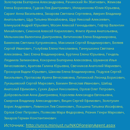
Золотарева Екатерина Александровна, Рачинский Ян Збигневич, Жемкова
Елена Борисовна, Гудков Лев Дмитриевич, Илларионова Юлия Юрьевна,
Саранг Анна Васильевна, Захарова Светлана Сергеевна, Аверин Владимир
Анатольевич, Щур Татьяна Михайловна, Щур Николай Алексеевич,
Блинушов Андрей Юрьевич, Мосин Алексей Геннадьевич, Гефтер Валентин
Михайлович, Симонов Алексей Кириллович, Флиге Ирина Анатольевна,
Мельникова Валентина Дмитриевна, Вититинова Елена Владимировна,
Баженова Светлана Куприяновна, Максимов Сергей Владимирович, Беляев
Сергей Иванович, Голубева Елена Николаевна, Ганнушкина Светлана
Алексеевна, Закс Елена Владимировна, Буртина Елена Юрьевна, Гендель
Людмила Залмановна, Кокорина Екатерина Алексеевна, Шуманов Илья
Вячеславович, Арапова Галина Юрьевна, Свечников Анатолий Мариевич,
Прохоров Вадим Юрьевич, Шахова Елена Владимировна, Подузов Сергей
Васильевич, Протасова Ирина Вячеславовна, Литинский Леонид Борисович,
Лукашевский Сергей Маркович, Бахмин Вячеслав Иванович, Шабад
Анатолий Ефимович, Сухих Дарья Николаевна, Орлов Олег Петрович,
Добровольская Анна Дмитриевна, Королева Александра Евгеньевна,
Смирнов Владимир Александрович, Вицин Сергей Ефимович, Золотухин
Борис Андреевич, Левинсон Лев Семенович, Локшина Татьяна Иосифовна,
Орлов Олег Петрович, Полякова Мара Федоровна, Резник Генри Маркович,
Захаров Герман Константинович
Источник:
http://unro.minjust.ru/NKOForeignAgent.aspx