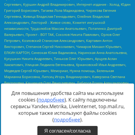
Для повышения удобства сайта мы используем
cookies (
подробнее
). К сайту подключены
сервисы Yandex.Metrika, LiveInternet, top.mail.ru,
Источник:
https://minjust.gov.ru/uploaded/files/reestr-
которые также используют файлы cookies
inostrannyih-agentov-22-03-2024.pdf
данные на
22.03.2024
(
подробнее
).
Я согласен/согласна