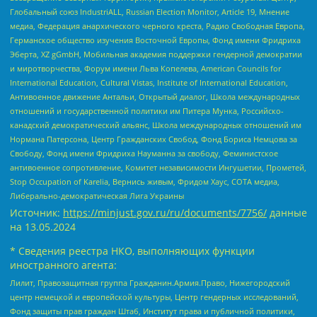
Глобальный союз IndustriALL, Russian Election Monitor, Article 19, Мнение
медиа, Федерация анархического черного креста, Радио Свободная Европа,
Германское общество изучения Восточной Европы, Фонд имени Фридриха
Эберта, XZ gGmbH, Мобильная академия поддержки гендерной демократии
и миротворчества, Форум имени Льва Копелева, American Councils for
International Education, Cultural Vistas, Institute of International Education,
Антивоенное движение Антальи, Открытый диалог, Школа международных
отношений и государственной политики им Питера Мунка, Российско-
канадский демократический альянс, Школа международных отношений им
Нормана Патерсона, Центр Гражданских Свобод, Фонд Бориса Немцова за
Свободу, Фонд имени Фридриха Науманна за свободу, Феминистское
антивоенное сопротивление, Комитет независимости Ингушетии, Прометей,
Stop Occupation of Karelia, Вернись живым, Фридом Хаус, СОТА медиа,
Либерально-демократическая Лига Украины
Источник:
https://minjust.gov.ru/ru/documents/7756/
данные
на
13.05.2024
* Сведения реестра НКО, выполняющих функции
иностранного агента:
Лилит, Правозащитная группа Гражданин.Армия.Право, Нижегородский
центр немецкой и европейской культуры, Центр гендерных исследований,
Фонд защиты прав граждан Штаб, Институт права и публичной политики,