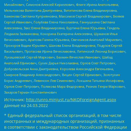
Михайлович, Симонов Алексей Кириллович, Флиге Ирина Анатольевна,
Мельникова Валентина Дмитриевна, Вититинова Елена Владимировна,
Баженова Светлана Куприяновна, Максимов Сергей Владимирович, Беляев
Сергей Иванович, Голубева Елена Николаевна, Ганнушкина Светлана
Алексеевна, Закс Елена Владимировна, Буртина Елена Юрьевна, Гендель
Людмила Залмановна, Кокорина Екатерина Алексеевна, Шуманов Илья
Вячеславович, Арапова Галина Юрьевна, Свечников Анатолий Мариевич,
Прохоров Вадим Юрьевич, Шахова Елена Владимировна, Подузов Сергей
Васильевич, Протасова Ирина Вячеславовна, Литинский Леонид Борисович,
Лукашевский Сергей Маркович, Бахмин Вячеслав Иванович, Шабад
Анатолий Ефимович, Сухих Дарья Николаевна, Орлов Олег Петрович,
Добровольская Анна Дмитриевна, Королева Александра Евгеньевна,
Смирнов Владимир Александрович, Вицин Сергей Ефимович, Золотухин
Борис Андреевич, Левинсон Лев Семенович, Локшина Татьяна Иосифовна,
Орлов Олег Петрович, Полякова Мара Федоровна, Резник Генри Маркович,
Захаров Герман Константинович
Источник:
http://unro.minjust.ru/NKOForeignAgent.aspx
данные на
24.03.2022
* Единый федеральный список организаций, в том числе
иностранных и международных организаций, признанных
в соответствии с законодательством Российской Федерации