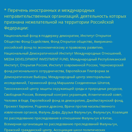
* Перечень иностранных и международных
неправительственных организаций, деятельность которых
признана нежелательной на территории Российской
Федерации:
Национальный фонд в поддержку демократии, Институт Открытое
Общество Фонд Содействия, Фонд Открытое общество, Американо-
российский фонд по экономическому и правовому развитию,
Национальный Демократический Институт Международных Отношений,
MEDIA DEVELOPMENT INVESTMENT FUND, Международный Республиканский
Институт, Открытая Россия, Институт современной России, Черноморский
фонд регионального сотрудничества, Европейская Платформа за
Демократические Выборы, Международный центр электоральных
исследований, Германский фонд Маршалла Соединенных Штатов,
Тихоокеанский центр защиты окружающей среды и природных ресурсов,
Свободная Россия, Всемирный конгресс украинцев, Атлантический совет,
Человек в беде, Европейский фонд за демократию, Джеймстаунский фонд,
Прожект Хармони, Родники дракона, Врачи против насильственного
извлечения органов, Фалунь Дафа, Друзья Фалуньгун, Фалуньгун, Коалиция
по расследованию преследования в отношении Фалуньгун в Китае,
Всемирная организация по расследованию преследований Фалуньгун,
Пражский гражданский центр, Ассоциация школ политических