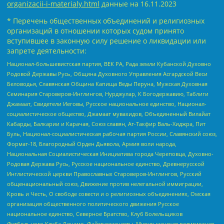
organizacii-i-materialy.html
данные на
16.11.2023
* Перечень общественных объединений и религиозных
организаций в отношении которых судом принято
вступившее в законную силу решение о ликвидации или
запрете деятельности:
Национал-большевистская партия, ВЕК РА, Рада земли Кубанской Духовно
Родовой Державы Русь, Община Духовного Управления Асгардской Веси
Беловодья, Славянская Община Капища Веды Перуна, Мужская Духовная
Семинария Староверов-Инглингов, Нурджулар, К Богодержавию, Таблиги
Джамаат, Свидетели Иеговы, Русское национальное единство, Национал-
социалистическое общество, Джамаат мувахидов, Объединенный Вилайат
Кабарды, Балкарии и Карачая, Союз славян, Ат-Такфир Валь-Хиджра, Пит
Буль, Национал-социалистическая рабочая партия России, Славянский союз,
Формат-18, Благородный Орден Дьявола, Армия воли народа,
Национальная Социалистическая Инициатива города Череповца, Духовно-
Родовая Держава Русь, Русское национальное единство, Древнерусской
Инглистической церкви Православных Староверов-Инглингов, Русский
общенациональный союз, Движение против нелегальной иммиграции,
Кровь и Честь, О свободе совести и о религиозных объединениях, Омская
организация общественного политического движения Русское
национальное единство, Северное Братство, Клуб Болельщиков
Футбольного Клуба Динамо, Файзрахманисты, Мусульманская религиозная