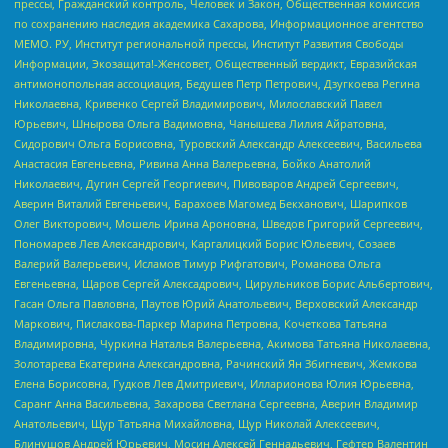
прессы, Гражданский контроль, Человек и Закон, Общественная комиссия
по сохранению наследия академика Сахарова, Информационное агентство
МЕМО. РУ, Институт региональной прессы, Институт Развития Свободы
Информации, Экозащита!-Женсовет, Общественный вердикт, Евразийская
антимонопольная ассоциация, Бедушев Петр Петрович, Дзугкоева Регина
Николаевна, Кривенко Сергей Владимирович, Милославский Павел
Юрьевич, Шнырова Ольга Вадимовна, Чанышева Лилия Айратовна,
Сидорович Ольга Борисовна, Туровский Александр Алексеевич, Васильева
Анастасия Евгеньевна, Ривина Анна Валерьевна, Бойко Анатолий
Николаевич, Дугин Сергей Георгиевич, Пивоваров Андрей Сергеевич,
Аверин Виталий Евгеньевич, Барахоев Магомед Бекханович, Шарипков
Олег Викторович, Мошель Ирина Ароновна, Шведов Григорий Сергеевич,
Пономарев Лев Александрович, Каргалицкий Борис Юльевич, Созаев
Валерий Валерьевич, Исламов Тимур Рифгатович, Романова Ольга
Евгеньевна, Щаров Сергей Алексадрович, Цирульников Борис Альбертович,
Гасан Ольга Павловна, Паутов Юрий Анатольевич, Верховский Александр
Маркович, Пислакова-Паркер Марина Петровна, Кочеткова Татьяна
Владимировна, Чуркина Наталья Валерьевна, Акимова Татьяна Николаевна,
Золотарева Екатерина Александровна, Рачинский Ян Збигневич, Жемкова
Елена Борисовна, Гудков Лев Дмитриевич, Илларионова Юлия Юрьевна,
Саранг Анна Васильевна, Захарова Светлана Сергеевна, Аверин Владимир
Анатольевич, Щур Татьяна Михайловна, Щур Николай Алексеевич,
Блинушов Андрей Юрьевич, Мосин Алексей Геннадьевич, Гефтер Валентин