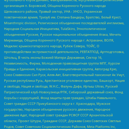
организация п. Боровский, Община Коренного Русского народа
Щелковского района, Правый сектор, УНА - УНСО, Украинская
повстанческая армия, Тризуб им. Степана Бандеры, Братство, Белый Крест,
Misanthropic division, Религиозное объединение последователей инглиизма,
Народная Социальная Инициатива, TulaSkins, Этнополитическое
объединение Русские, Русское национальное объединение Атака, Мечеть
Мирмамеда, Община Коренного Русского народа г. Астрахани, ВОЛЯ,
Меджлис крымскотатарского народа, Рубеж Севера, ТОЙС, О
противодействии экстремистской деятельности, РЕВТАТПОД, Артподготовка,
Штольц, В честь иконы Божией Матери Державная, Сектор 16,
Независимость, Фирма, Молодежная правозащитная группа МПГ, Курсом
Правды и Единения, Каракольская инициативная группа, Автоград Крю,
Союз Славянских Сил Руси, Алля-Аят, Благотворительный пансионат Ак Умут,
Русская республика Русь, Арестантское уголовное единство, Башкорт, Нация
и свобода, Нация и свобода, W.H.С., Фалунь Дафа, Иртыш Ultras, Русский
Патриотический клуб-Новокузнецк/РПК, Сибирский державный союз, Фонд
борьбы с коррупцией, Фонд защиты прав граждан, Штабы Навального,
Совет граждан СССР Прикубанского округа г. Краснодара, Мужское
государство, Народное объединение русского движения, Народное
движение Адат, Народный совет граждан РСФСР СССР Архангельской
области, Проект Штурм, Граждане СССР, Держава Союз Советских Светлых
Родов, Совет Советских Социалистических Районов, Meta Platforms Inc,