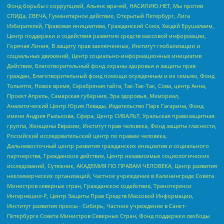
Фонд борьбы с коррупцией, Альянс врачей, НАСИЛИЮ.НЕТ, Мы против
СПИДа, СВЕЧА, Гуманитарное действие, Открытый Петербург, Лига
Избирателей, Правовая инициатива, Гражданский Союз, Хасдей Ерушалаим,
Центр поддержки и содействия развитию средств массовой информации,
Горячая Линия, В защиту прав заключенных, Институт глобализации и
социальных движений, Центр социально-информационных инициатив
Действие, Благотворительный фонд охраны здоровья и защиты прав
граждан, Благотворительный фонд помощи осужденным и их семьям, Фонд
Тольятти, Новое время, Серебряная тайга, Так-Так-Так, Сова, центр Анна,
Проект Апрель, Самарская губерния, Эра здоровья, Мемориал,
Аналитический Центр Юрия Левады, Издательство Парк Гагарина, Фонд
имени Андрея Рылькова, Сфера, Центр СИБАЛЬТ, Уральская правозащитная
группа, Женщины Евразии, Институт прав человека, Фонд защиты гласности,
Российский исследовательский центр по правам человека,
Дальневосточный центр развития гражданских инициатив и социального
партнерства, Гражданское действие, Центр независимых социологических
исследований, Сутяжник, АКАДЕМИЯ ПО ПРАВАМ ЧЕЛОВЕКА, Центр развития
некоммерческих организаций, Частное учреждение в Калининграде Совета
Министров северных стран, Гражданское содействие, Трансперенси
Интернешнл-Р, Центр Защиты Прав Средств Массовой Информации,
Институт развития прессы - Сибирь, Частное учреждение в Санкт-
Петербурге Совета Министров Северных Стран, Фонд поддержки свободы