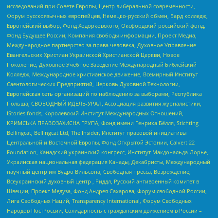
исследований при Совете Европы, Центр либеральной современности,
Форум русскоязычных европейцев, Немецко-русский обмен, Бард колледж,
Европейский выбор, Фонд Ходорковского, Оксфордский российский фонд,
Фонд Будущее России, Компания свободы информации, Проект Медиа,
Международное партнерство за права человека, Духовное Управление
Евангельских Христиан Украинской Христианской Церкви, Новое
Поколение, Духовное Учебное Заведение Международный Библейский
Колледж, Международное христианское движение, Всемирный Институт
Саентологических Предприятий, Церковь Духовной Технологии,
Европейская сеть организаций по наблюдению за выборами, Республика
Польша, СВОБОДНЫЙ ИДЕЛЬ-УРАЛ, Ассоциация развития журналистики,
IStories fonds, Королевский Институт Международных Отношений,
КРИМСЬКА ПРАВОЗАХИСНА ГРУПА, Фонд имени Генриха Бёлля, Stichting
Bellingcat, Bellingcat Ltd, The Insider, Институт правовой инициативы
Центральной и Восточной Европы, Фонд Открытой Эстонии, Calvert 22
Foundation, Канадский украинский конгресс, Институт Макдональда-Лорье,
Украинская национальная федерация Канады, Декабристы, Международный
научный центр им Вудро Вильсона, Свободная пресса, Возрождение,
Всеукраинский духовный центр , Риддл, Русский антивоенный комитет в
Швеции, Проект Медуза, Фонд Андрея Сахарова, Форум свободной России,
Лига Свободных Наций, Transparеncy International, Форум Свободных
Народов ПостРоссии, Солидарность с гражданским движением в России –