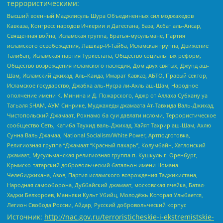
террористическими:
Высший военный Маджлисуль Шура Объединенных сил моджахедов
Кавказа, Конгресс народов Ичкерии и Дагестана, База, Асбат аль-Ансар,
Священная война, Исламская группа, Братья-мусульмане, Партия
исламского освобождения, Лашкар-И-Тайба, Исламская группа, Движение
Талибан, Исламская партия Туркестана, Общество социальных реформ,
Общество возрождения исламского наследия, Дом двух святых, Джунд аш-
Шам, Исламский джихад, Аль-Каида, Имарат Кавказ, АБТО, Правый сектор,
Исламское государство, Джабха аль-Нусра ли-Ахль аш-Шам, Народное
ополчение имени К. Минина и Д. Пожарского, Аджр от Аллаха Субхану уа
Тагьаля SHAM, АУМ Синрике, Муджахеды джамаата Ат-Тавхида Валь-Джихад,
Чистопольский Джамаат, Рохнамо ба суи давлати исломи, Террористическое
сообщество Сеть, Катиба Таухид валь-Джихад, Хайят Тахрир аш-Шам, Ахлю
Сунна Валь Джамаа, National Socialism/White Power, Артподготовка,
Религиозная группа “Джамаат “Красный пахарь”, Колумбайн, Хатлонский
джамаат, Мусульманская религиозная группа п. Кушкуль г. Оренбург,
Крымско-татарский добровольческий батальон имени Номана
Челебиджихана, Азов, Партия исламского возрождения Таджикистана,
Народная самооборона, Дуббайский джамаат, московская ячейка, Батал-
Хаджи Белхороев, Маньяки Культ Убийц, Молодёжь Которая Улыбается,
Легион Свобода России, Айдар, Русский добровольческий корпус
Источник:
http://nac.gov.ru/terroristicheskie-i-ekstremistskie-