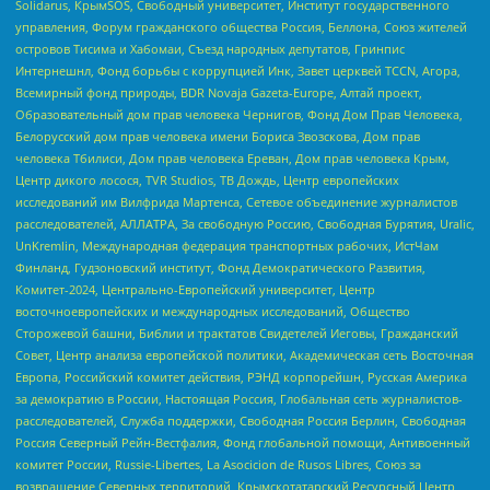
Solidarus, КрымSOS, Свободный университет, Институт государственного
управления, Форум гражданского общества Россия, Беллона, Союз жителей
островов Тисима и Хабомаи, Съезд народных депутатов, Гринпис
Интернешнл, Фонд борьбы с коррупцией Инк, Завет церквей TCCN, Агора,
Всемирный фонд природы, BDR Novaja Gazeta-Europe, Алтай проект,
Образовательный дом прав человека Чернигов, Фонд Дом Прав Человека,
Белорусский дом прав человека имени Бориса Звозскова, Дом прав
человека Тбилиси, Дом прав человека Ереван, Дом прав человека Крым,
Центр дикого лосося, TVR Studios, ТВ Дождь, Центр европейских
исследований им Вилфрида Мартенса, Сетевое объединение журналистов
расследователей, АЛЛАТРА, За свободную Россию, Свободная Бурятия, Uralic,
UnKremlin, Международная федерация транспортных рабочих, ИстЧам
Финланд, Гудзоновский институт, Фонд Демократического Развития,
Комитет-2024, Центрально-Европейский университет, Центр
восточноевропейских и международных исследований, Общество
Сторожевой башни, Библии и трактатов Свидетелей Иеговы, Гражданский
Совет, Центр анализа европейской политики, Академическая сеть Восточная
Европа, Российский комитет действия, РЭНД корпорейшн, Русская Америка
за демократию в России, Настоящая Россия, Глобальная сеть журналистов-
расследователей, Служба поддержки, Свободная Россия Берлин, Свободная
Россия Северный Рейн-Вестфалия, Фонд глобальной помощи, Антивоенный
комитет России, Russie-Libertes, La Asocicion de Rusos Libres, Союз за
возвращение Северных территорий, Крымскотатарский Ресурсный Центр,