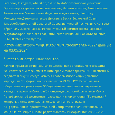
Facebook, Instagram, WhatsApp, СИЧ-С14, Добровольческое Движение
Организации украинских националистов, Черный Комитет, Татарстанское
Региональное Всетатарское общественное движение, Невоград,
Молодежное Демократическое Движение Весна, Верховный Совет
Татарской Автономной Советской Социалистической Республики, Конгресс
ойрат-калмыцкого народа, Исполнительный комитет совета народных
депутатов Красноярского края, Этническое национальное объединение,
ЛГБТ, Я.МЫ Сергей Фургал
Источник:
https://minjust.gov.ru/ru/documents/7822/
данные
на
03.05.2024
* Реестр иностранных агентов:
Калининградская региональная общественная организация "Экозащита!-Женсовет", Фонд содействия защите прав и свобод граждан "Общественный вердикт", Фонд "Институт Развития Свободы Информации", Частное учреждение "Информационное агентство МЕМО. РУ", Региональная общественная организация "Общественная комиссия по сохранению наследия академика Сахарова", Фонд поддержки свободы прессы, Санкт-Петербургская общественная правозащитная организация "Гражданский контроль", Межрегиональная общественная организация "Информационно-просветительский центр "Мемориал", Региональный Фонд "Центр Защиты Прав Средств Массовой Информации", с 05.12.2023 Фонд "Центр Защиты Прав Средств массовой информации", Региональная общественная благотворительная организация помощи беженцам и мигрантам "Гражданское содействие", Негосударственное образовательное учреждение дополнительного профессионального образования (повышение квалификации) специалистов "АКАДЕМИЯ ПО ПРАВАМ ЧЕЛОВЕКА", Свердловская региональная общественная организация "Сутяжник", Автономная некоммерческая организация "Центр независимых социологических исследований", Союз общественных объединений "Российский исследовательский центр по правам человека", Региональное общественное учреждение научно-информационный центр "МЕМОРИАЛ", Некоммерческая организация "Фонд защиты гласности", Автономная некоммерческая организация "Институт прав человека", Городская общественная организация "Екатеринбургское общество "МЕМОРИАЛ", Городская общественная организация "Рязанское историко-просветительское и правозащитное общество "Мемориал" (Рязанский Мемориал), Челябинский региональный орган общественной самодеятельности – женское общественное объединение "Женщины Евразии", Челябинский региональный орган общественной самодеятельности "Уральская правозащитная группа", Фонд содействия защите здоровья и социальной справедливости имени Андрея Рылькова, Автономная Некоммерческая Организация "Аналитический Центр Юрия Левады", Автономная некоммерческая организация социальной поддержки населения "Проект Апрель", Региональная общественная организация помощи женщинам и детям, находящимся в кризисной ситуации "Информационно-методический центр "Анна", Фонд содействия развитию массовых коммуникаций и правовому просвещению "Так-так-Так", Фонд содействия устойчивому развитию "Серебряная тайга", Свердловский региональный общественный фонд социальных проектов "Новое время", "Idel.Реалии", Кавказ.Реалии, Крым.Реалии, Телеканал Настоящее Время, Татаро-башкирская служба Радио Свобода (Azatliq Radiosi), Радио Свободная Европа/Радио Свобода (PCE/PC), "Сибирь.Реалии", "Фактограф", Благотворительный фонд помощи осужденным и их семьям, Автономная некоммерческая организация "Институт глобализации и социальных движений", Фонд "В защиту прав заключенных", Частное учреждение "Центр поддержки и содействия развитию средств массовой информации", Пензенский региональный общественный благотворительный фонд "Гражданский союз", "Север.Реалии", Некоммерческая организация Фонд "Правовая инициатива", Общество с ограниченной ответственностью "Радио Свободная Европа/Радио Свобода", Чешское информационное агентство "MEDIUM-ORIENT", Красноярская региональная общественная организация "Мы против СПИДа", Камалягин Денис Николаевич, Маркелов Сергей Евгеньевич, Пономарев Лев Александрович, Савицкая Людмила Алексеевна, Автономная некоммерческая организация "Центр по работе с проблемой насилия "НАСИЛИЮ.НЕТ", Межрегиональный профессиональный союз работников здравоохранения "Альянс врачей", Юридическое лицо, зарегистрированное в Латвийской Республике, SIA "Medusa Project" (регистрационный номер 40103797863, дата регистрации 10.06.2014), Некоммерческая организация "Фонд по борьбе с коррупцией", Автономная некоммерческая организация "Институт права и публичной политики", Баданин Роман Сергеевич, Гликин Максим Александрович, Железнова Мария Михайловна, Лукьянова Юлия Сергеевна, Маетная Елизавета Витальевна, Маняхин Петр Борисович, Чуракова Ольга Владимировна, Ярош Юлия Петровна, Юридическое лицо "The Insider SIA", зарегистрированное в Риге, Латвийская Республика (дата регистрации 26.06.2015), являющееся администратором доменного имени интернет-издания "The Insider SIA", https://theins.ru, Постернак Алексей Евгеньевич, Рубин Михаил Аркадьевич, Анин Роман Александрович, Юридическое лицо Istories fonds, зарегистрированное в Латвийской Республике (регистрационный номер 50008295751, дата регистрации 24.02.2020), Великовский Дмитрий Александрович, Долинина Ирина Николаевна, Мароховская Алеся Алексеевна, Шлейнов Роман Юрьевич, Шмагун Олеся Валентиновна, Общество с ограниченной ответственностью "Альтаир 2021", Общество с ограниченной ответственностью "Вега 2021", Общество с ограниченной ответственностью "Главный редактор 2021", Общество с ограниченной ответственностью "Ромашки монолит", Важенков Артем Валерьевич, Ивановская областная общественная организация "Центр гендерных исследований", Гурман Юрий Альбертович, Медиапроект "ОВД-Инфо", Егоров Владимир Владимирович, Жилинский Владимир Александрович, Общество с ограниченной ответственностью "ЗП", Иванова София Юрьевна, Карезина Инна Павловна, Кильтау Екатерина Викторовна, Петров Алексей Викторович, Пискунов Сергей Евгеньевич, Смирнов Сергей Сергеевич, Тихонов Михаил Сергеевич, Общество с ограниченной ответственностью "ЖУРНАЛИСТ-ИНОСТРАННЫЙ АГЕНТ", Арапова Галина Юрьевна, Вольтская Татьяна Анатольевна, Американская компания "Mason G.E.S. Anonymous Foundation" (США), являющаяся владельцем интернет-издания https://mnews.world/, Компания "Stichting Bellingcat", зарегистрированная в Нидерландах (дата регистрации 11.07.2018), Захаров Андрей Вячеславович, Клепиковская Екатерина Дмитриевна, Общество с ограниченной ответственностью "МЕМО", Перл Роман Александрович, Симонов Евгений Алексеевич, Соловьева Елена Анатольевна, Сотников Даниил Владимирович, Сурначева Елизавета Дмитриевна, Автономная некоммерческая организация по защите прав человека и информированию населения "Якутия – Наше Мнение", Общество с ограниченной ответственностью "Москоу диджитал медиа", с 26.01.2023 Общество с ограниченной ответственностью "Чайка Белые сады", Ветошкина Валерия Валерьевна, Заговора Максим Александрович, Межрегиональное общественное движение "Российская ЛГБТ - сеть", Оленичев Максим Владимирович, Павлов Иван Юрьевич, Скворцова Елена Сергеевна, Общество с ограниченной ответственностью "Как бы инагент", Кочетков Игорь Викторович, Общество с ограниченной ответственностью "Честные выборы", Еланчик Олег Александрович, Общество с ограниченной ответственностью "Нобелевский призыв", Гималова Регина Эмилевна, Григорьев Андрей Валерьевич, Григорьева Алина Александровна, Ассоциация по содействию защите прав призывников, альтернативнослужащих и военнослужащих "Правозащитная группа "Гражданин.Армия.Право", Хисамова Регина Фаритовна, Автономная некоммерческая организация по реализации социально-правовых программ "Лилит", Дальневосточное общественное движение "Маяк", Санкт-Петербургская ЛГБТ-инициативная группа "Выход", Инициативная группа ЛГБТ+ "Реверс", Алексеев Андрей Викторович, Бекбулатова Таисия Львовна, Беляев Иван Михайлович, Владыкина Елена Сергеевна, Гельман Марат Александрович, Никульшина Вероника Юрьевна, Толоконникова Надежда Андреевна, Шендерович Виктор Анатольевич, Общество с ограниченной ответственностью "Данное сообщение", Общество с ограниченной ответственностью Издательский дом "Новая глава", Айнбиндер Александра Александровна, Московский комьюнити-центр для ЛГБТ+инициатив, Благотворительный фонд развития филантропии, Deutsche Welle (Германия, Kurt-Schumacher-Strasse 3, 53113 Bonn), Борзунова Мария Михайловна, Воробьев Виктор Викторович, Голубева Анна Львовна, Константинова Алла Михайловна, Малкова Ирина Владимировна, Мурадов Мурад Абдулгалимович, Осетинская Елизавета Николаевна, Понасенков Евгений Николаевич, Ганапольский Матвей Юрьевич, Киселев Евгений Алексеевич, Борухович Ирина Григорьевна, Дремин Иван Тимофеевич, Дубровский Дмитрий Викторович, Красноярская региональная общественная организация поддержки и развития альтернативных образовательных технологий и межкультурных коммуникаций "ИНТЕРРА", Маяковская Екатерина Алексеевна, Фейгин Марк Захарович, Филимонов Андрей Викторович, Дзугкоева Регина Николаевна, Доброхотов Роман Александрович, Дудь Юрий Александрович, Елкин Сергей Владимирович, Кругликов Кирилл Игоревич, Сабунаева Мария Леонидовна, Семенов Алексей Владимирович, Шаинян Карен Багратович, Шульман Екатерина Михайловна, Асафьев Артур Валерьевич, Вахштайн Виктор Семенович, Венедиктов Алексей Алексеевич, Лушникова Екатерина Евгеньевна, Волков Леонид Михайлович, Невзоров Александр Глебович, Пархоменко Сергей Борисович, Сироткин Ярослав Николаевич, Кара-Мурза Владимир Владимирович, Баранова Наталья Владимировна, Гозман Леонид Яковлевич, Кагарлицкий Борис Юльевич, Климарев Михаил Валерьевич, Милов Владимир Станиславович, Автономная некоммерческая организация Краснодарский центр современного искусства "Типография", Моргенштерн Алишер Тагирович, Соболь Любовь Эдуардовна, Общество с ограниченной ответственностью "ЛИЗА НОРМ", Каспаров Гарри Кимович, Ходорковский Михаил Борисович, Общество с ограниченной ответственностью "Апрельские тезисы", Данилович Ирина Брониславовна, Кашин Олег Владимирович, Петров Николай Владимирович, Пивоваров Алексей Владимирович, Соколов Михаил Владимирович, Цветкова Юлия Владимировна, Чичваркин Евгений Александрович, Комитет против пыток/Команда против пыток, Общество с ограниченной ответственностью "Первый научный", Общество с ограниченной ответственностью "Вертолет и ко", Белоцерковская Вероника Борисовна, Кац Максим Евгеньевич, Лазарева Татьяна Юрьевна, Шаведдинов Руслан Табризович, Яшин Илья Валерьевич, Общество с ограниченной ответственностью "Иноагент ААВ", Алешковский Дмитрий Петрович, Альбац Евгения Марковна, Быков Дмитрий Львович, Галямина Юлия Евгеньевна, Лойко Сергей Леонидович, Мартынов Кирилл Константинович, Медведев Сергей Александрович, Крашенинников Федор Геннадиевич, Гордеева Катерина Вл