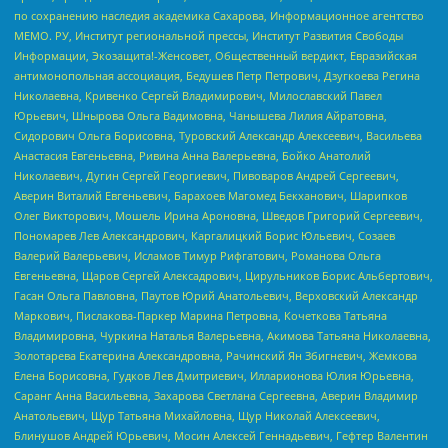
по сохранению наследия академика Сахарова, Информационное агентство
МЕМО. РУ, Институт региональной прессы, Институт Развития Свободы
Информации, Экозащита!-Женсовет, Общественный вердикт, Евразийская
антимонопольная ассоциация, Бедушев Петр Петрович, Дзугкоева Регина
Николаевна, Кривенко Сергей Владимирович, Милославский Павел
Юрьевич, Шнырова Ольга Вадимовна, Чанышева Лилия Айратовна,
Сидорович Ольга Борисовна, Туровский Александр Алексеевич, Васильева
Анастасия Евгеньевна, Ривина Анна Валерьевна, Бойко Анатолий
Николаевич, Дугин Сергей Георгиевич, Пивоваров Андрей Сергеевич,
Аверин Виталий Евгеньевич, Барахоев Магомед Бекханович, Шарипков
Олег Викторович, Мошель Ирина Ароновна, Шведов Григорий Сергеевич,
Пономарев Лев Александрович, Каргалицкий Борис Юльевич, Созаев
Валерий Валерьевич, Исламов Тимур Рифгатович, Романова Ольга
Евгеньевна, Щаров Сергей Алексадрович, Цирульников Борис Альбертович,
Гасан Ольга Павловна, Паутов Юрий Анатольевич, Верховский Александр
Маркович, Пислакова-Паркер Марина Петровна, Кочеткова Татьяна
Владимировна, Чуркина Наталья Валерьевна, Акимова Татьяна Николаевна,
Золотарева Екатерина Александровна, Рачинский Ян Збигневич, Жемкова
Елена Борисовна, Гудков Лев Дмитриевич, Илларионова Юлия Юрьевна,
Саранг Анна Васильевна, Захарова Светлана Сергеевна, Аверин Владимир
Анатольевич, Щур Татьяна Михайловна, Щур Николай Алексеевич,
Блинушов Андрей Юрьевич, Мосин Алексей Геннадьевич, Гефтер Валентин