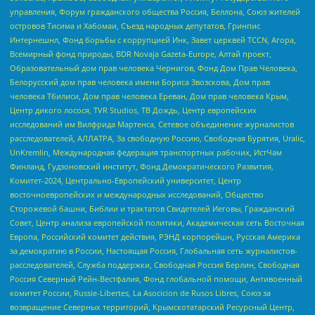
управления, Форум гражданского общества Россия, Беллона, Союз жителей
островов Тисима и Хабомаи, Съезд народных депутатов, Гринпис
Интернешнл, Фонд борьбы с коррупцией Инк, Завет церквей TCCN, Агора,
Всемирный фонд природы, BDR Novaja Gazeta-Europe, Алтай проект,
Образовательный дом прав человека Чернигов, Фонд Дом Прав Человека,
Белорусский дом прав человека имени Бориса Звозскова, Дом прав
человека Тбилиси, Дом прав человека Ереван, Дом прав человека Крым,
Центр дикого лосося, TVR Studios, ТВ Дождь, Центр европейских
исследований им Вилфрида Мартенса, Сетевое объединение журналистов
расследователей, АЛЛАТРА, За свободную Россию, Свободная Бурятия, Uralic,
UnKremlin, Международная федерация транспортных рабочих, ИстЧам
Финланд, Гудзоновский институт, Фонд Демократического Развития,
Комитет-2024, Центрально-Европейский университет, Центр
восточноевропейских и международных исследований, Общество
Сторожевой башни, Библии и трактатов Свидетелей Иеговы, Гражданский
Совет, Центр анализа европейской политики, Академическая сеть Восточная
Европа, Российский комитет действия, РЭНД корпорейшн, Русская Америка
за демократию в России, Настоящая Россия, Глобальная сеть журналистов-
расследователей, Служба поддержки, Свободная Россия Берлин, Свободная
Россия Северный Рейн-Вестфалия, Фонд глобальной помощи, Антивоенный
комитет России, Russie-Libertes, La Asocicion de Rusos Libres, Союз за
возвращение Северных территорий, Крымскотатарский Ресурсный Центр,