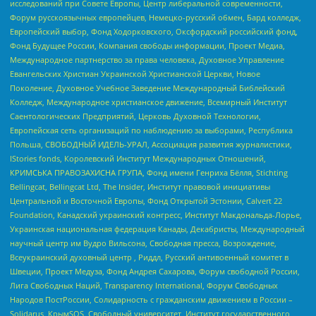
исследований при Совете Европы, Центр либеральной современности,
Форум русскоязычных европейцев, Немецко-русский обмен, Бард колледж,
Европейский выбор, Фонд Ходорковского, Оксфордский российский фонд,
Фонд Будущее России, Компания свободы информации, Проект Медиа,
Международное партнерство за права человека, Духовное Управление
Евангельских Христиан Украинской Христианской Церкви, Новое
Поколение, Духовное Учебное Заведение Международный Библейский
Колледж, Международное христианское движение, Всемирный Институт
Саентологических Предприятий, Церковь Духовной Технологии,
Европейская сеть организаций по наблюдению за выборами, Республика
Польша, СВОБОДНЫЙ ИДЕЛЬ-УРАЛ, Ассоциация развития журналистики,
IStories fonds, Королевский Институт Международных Отношений,
КРИМСЬКА ПРАВОЗАХИСНА ГРУПА, Фонд имени Генриха Бёлля, Stichting
Bellingcat, Bellingcat Ltd, The Insider, Институт правовой инициативы
Центральной и Восточной Европы, Фонд Открытой Эстонии, Calvert 22
Foundation, Канадский украинский конгресс, Институт Макдональда-Лорье,
Украинская национальная федерация Канады, Декабристы, Международный
научный центр им Вудро Вильсона, Свободная пресса, Возрождение,
Всеукраинский духовный центр , Риддл, Русский антивоенный комитет в
Швеции, Проект Медуза, Фонд Андрея Сахарова, Форум свободной России,
Лига Свободных Наций, Transparеncy International, Форум Свободных
Народов ПостРоссии, Солидарность с гражданским движением в России –
Solidarus, КрымSOS, Свободный университет, Институт государственного