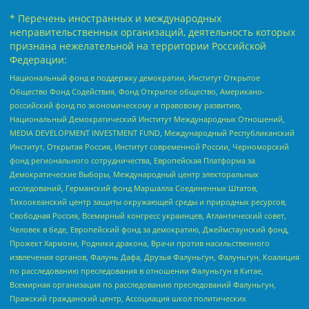
* Перечень иностранных и международных
неправительственных организаций, деятельность которых
признана нежелательной на территории Российской
Федерации:
Национальный фонд в поддержку демократии, Институт Открытое
Общество Фонд Содействия, Фонд Открытое общество, Американо-
российский фонд по экономическому и правовому развитию,
Национальный Демократический Институт Международных Отношений,
MEDIA DEVELOPMENT INVESTMENT FUND, Международный Республиканский
Институт, Открытая Россия, Институт современной России, Черноморский
фонд регионального сотрудничества, Европейская Платформа за
Демократические Выборы, Международный центр электоральных
исследований, Германский фонд Маршалла Соединенных Штатов,
Тихоокеанский центр защиты окружающей среды и природных ресурсов,
Свободная Россия, Всемирный конгресс украинцев, Атлантический совет,
Человек в беде, Европейский фонд за демократию, Джеймстаунский фонд,
Прожект Хармони, Родники дракона, Врачи против насильственного
извлечения органов, Фалунь Дафа, Друзья Фалуньгун, Фалуньгун, Коалиция
по расследованию преследования в отношении Фалуньгун в Китае,
Всемирная организация по расследованию преследований Фалуньгун,
Пражский гражданский центр, Ассоциация школ политических