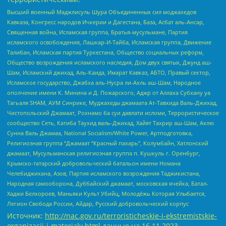
Высший военный Маджлисуль Шура Объединенных сил моджахедов
Кавказа, Конгресс народов Ичкерии и Дагестана, База, Асбат аль-Ансар,
Священная война, Исламская группа, Братья-мусульмане, Партия
исламского освобождения, Лашкар-И-Тайба, Исламская группа, Движение
Талибан, Исламская партия Туркестана, Общество социальных реформ,
Общество возрождения исламского наследия, Дом двух святых, Джунд аш-
Шам, Исламский джихад, Аль-Каида, Имарат Кавказ, АБТО, Правый сектор,
Исламское государство, Джабха аль-Нусра ли-Ахль аш-Шам, Народное
ополчение имени К. Минина и Д. Пожарского, Аджр от Аллаха Субхану уа
Тагьаля SHAM, АУМ Синрике, Муджахеды джамаата Ат-Тавхида Валь-Джихад,
Чистопольский Джамаат, Рохнамо ба суи давлати исломи, Террористическое
сообщество Сеть, Катиба Таухид валь-Джихад, Хайят Тахрир аш-Шам, Ахлю
Сунна Валь Джамаа, National Socialism/White Power, Артподготовка,
Религиозная группа “Джамаат “Красный пахарь”, Колумбайн, Хатлонский
джамаат, Мусульманская религиозная группа п. Кушкуль г. Оренбург,
Крымско-татарский добровольческий батальон имени Номана
Челебиджихана, Азов, Партия исламского возрождения Таджикистана,
Народная самооборона, Дуббайский джамаат, московская ячейка, Батал-
Хаджи Белхороев, Маньяки Культ Убийц, Молодёжь Которая Улыбается,
Легион Свобода России, Айдар, Русский добровольческий корпус
Источник:
http://nac.gov.ru/terroristicheskie-i-ekstremistskie-
organizacii-i-materialy.html
данные на
16.11.2023