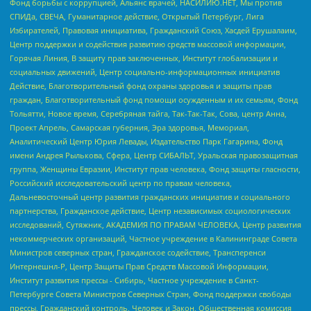
Фонд борьбы с коррупцией, Альянс врачей, НАСИЛИЮ.НЕТ, Мы против
СПИДа, СВЕЧА, Гуманитарное действие, Открытый Петербург, Лига
Избирателей, Правовая инициатива, Гражданский Союз, Хасдей Ерушалаим,
Центр поддержки и содействия развитию средств массовой информации,
Горячая Линия, В защиту прав заключенных, Институт глобализации и
социальных движений, Центр социально-информационных инициатив
Действие, Благотворительный фонд охраны здоровья и защиты прав
граждан, Благотворительный фонд помощи осужденным и их семьям, Фонд
Тольятти, Новое время, Серебряная тайга, Так-Так-Так, Сова, центр Анна,
Проект Апрель, Самарская губерния, Эра здоровья, Мемориал,
Аналитический Центр Юрия Левады, Издательство Парк Гагарина, Фонд
имени Андрея Рылькова, Сфера, Центр СИБАЛЬТ, Уральская правозащитная
группа, Женщины Евразии, Институт прав человека, Фонд защиты гласности,
Российский исследовательский центр по правам человека,
Дальневосточный центр развития гражданских инициатив и социального
партнерства, Гражданское действие, Центр независимых социологических
исследований, Сутяжник, АКАДЕМИЯ ПО ПРАВАМ ЧЕЛОВЕКА, Центр развития
некоммерческих организаций, Частное учреждение в Калининграде Совета
Министров северных стран, Гражданское содействие, Трансперенси
Интернешнл-Р, Центр Защиты Прав Средств Массовой Информации,
Институт развития прессы - Сибирь, Частное учреждение в Санкт-
Петербурге Совета Министров Северных Стран, Фонд поддержки свободы
прессы, Гражданский контроль, Человек и Закон, Общественная комиссия