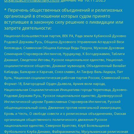
* Перечень общественных объединений и религиозных
организаций в отношении которых судом принято
вступившее в законную силу решение о ликвидации или
запрете деятельности:
Национал-большевистская партия, ВЕК РА, Рада земли Кубанской Духовно
Родовой Державы Русь, Община Духовного Управления Асгардской Веси
Беловодья, Славянская Община Капища Веды Перуна, Мужская Духовная
Семинария Староверов-Инглингов, Нурджулар, К Богодержавию, Таблиги
Джамаат, Свидетели Иеговы, Русское национальное единство, Национал-
социалистическое общество, Джамаат мувахидов, Объединенный Вилайат
Кабарды, Балкарии и Карачая, Союз славян, Ат-Такфир Валь-Хиджра, Пит
Буль, Национал-социалистическая рабочая партия России, Славянский союз,
Формат-18, Благородный Орден Дьявола, Армия воли народа,
Национальная Социалистическая Инициатива города Череповца, Духовно-
Родовая Держава Русь, Русское национальное единство, Древнерусской
Инглистической церкви Православных Староверов-Инглингов, Русский
общенациональный союз, Движение против нелегальной иммиграции,
Кровь и Честь, О свободе совести и о религиозных объединениях, Омская
организация общественного политического движения Русское
национальное единство, Северное Братство, Клуб Болельщиков
Футбольного Клуба Динамо, Файзрахманисты, Мусульманская религиозная