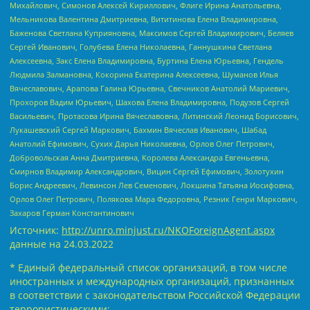
Михайлович, Симонов Алексей Кириллович, Флиге Ирина Анатольевна,
Мельникова Валентина Дмитриевна, Вититинова Елена Владимировна,
Баженова Светлана Куприяновна, Максимов Сергей Владимирович, Беляев
Сергей Иванович, Голубева Елена Николаевна, Ганнушкина Светлана
Алексеевна, Закс Елена Владимировна, Буртина Елена Юрьевна, Гендель
Людмила Залмановна, Кокорина Екатерина Алексеевна, Шуманов Илья
Вячеславович, Арапова Галина Юрьевна, Свечников Анатолий Мариевич,
Прохоров Вадим Юрьевич, Шахова Елена Владимировна, Подузов Сергей
Васильевич, Протасова Ирина Вячеславовна, Литинский Леонид Борисович,
Лукашевский Сергей Маркович, Бахмин Вячеслав Иванович, Шабад
Анатолий Ефимович, Сухих Дарья Николаевна, Орлов Олег Петрович,
Добровольская Анна Дмитриевна, Королева Александра Евгеньевна,
Смирнов Владимир Александрович, Вицин Сергей Ефимович, Золотухин
Борис Андреевич, Левинсон Лев Семенович, Локшина Татьяна Иосифовна,
Орлов Олег Петрович, Полякова Мара Федоровна, Резник Генри Маркович,
Захаров Герман Константинович
Источник:
http://unro.minjust.ru/NKOForeignAgent.aspx
данные на
24.03.2022
* Единый федеральный список организаций, в том числе
иностранных и международных организаций, признанных
в соответствии с законодательством Российской Федерации
террористическими: