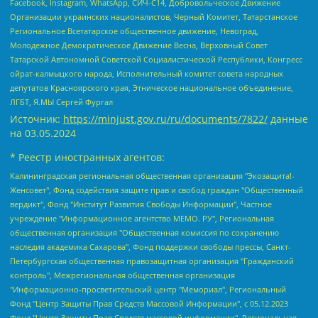
Facebook, Instagram, WhatsApp, СИЧ-С14, Добровольческое Движение
Организации украинских националистов, Черный Комитет, Татарстанское
Региональное Всетатарское общественное движение, Невоград,
Молодежное Демократическое Движение Весна, Верховный Совет
Татарской Автономной Советской Социалистической Республики, Конгресс
ойрат-калмыцкого народа, Исполнительный комитет совета народных
депутатов Красноярского края, Этническое национальное объединение,
ЛГБТ, Я.МЫ Сергей Фургал
Источник:
https://minjust.gov.ru/ru/documents/7822/
данные
на
03.05.2024
* Реестр иностранных агентов:
Калининградская региональная общественная организация "Экозащита!-Женсовет", Фонд содействия защите прав и свобод граждан "Общественный вердикт", Фонд "Институт Развития Свободы Информации", Частное учреждение "Информационное агентство МЕМО. РУ", Региональная общественная организация "Общественная комиссия по сохранению наследия академика Сахарова", Фонд поддержки свободы прессы, Санкт-Петербургская общественная правозащитная организация "Гражданский контроль", Межрегиональная общественная организация "Информационно-просветительский центр "Мемориал", Региональный Фонд "Центр Защиты Прав Средств Массовой Информации", с 05.12.2023 Фонд "Центр Защиты Прав Средств массовой информации", Региональная общественная благотворительная организация помощи беженцам и мигрантам "Гражданское содействие", Негосударственное образовательное учреждение дополнительного профессионального образования (повышение квалификации) специалистов "АКАДЕМИЯ ПО ПРАВАМ ЧЕЛОВЕКА", Свердловская региональная общественная организация "Сутяжник", Автономная некоммерческая организация "Центр независимых социологических исследований", Союз общественных объединений "Российский исследовательский центр по правам человека", Региональное общественное учреждение научно-информационный центр "МЕМОРИАЛ", Некоммерческая организация "Фонд защиты гласности", Автономная некоммерческая организация "Институт прав человека", Городская общественная организация "Екатеринбургское общество "МЕМОРИАЛ", Городская общественная организация "Рязанское историко-просветительское и правозащитное общество "Мемориал" (Рязанский Мемориал), Челябинский региональный орган общественной самодеятельности – женское общественное объединение "Женщины Евразии", Челябинский региональный орган общественной самодеятельности "Уральская правозащитная группа", Фонд содействия защите здоровья и социальной справедливости имени Андрея Рылькова, Автономная Некоммерческая Организация "Аналитический Центр Юрия Левады", Автономная некоммерческая организация социальной поддержки населения "Проект Апрель", Региональная общественная организация помощи женщинам и детям, находящимся в кризисной ситуации "Информационно-методический центр "Анна", Фонд содействия развитию массовых коммуникаций и правовому просвещению "Так-так-Так", Фонд содействия устойчивому развитию "Серебряная тайга", Свердловский региональный общественный фонд социальных проектов "Новое время", "Idel.Реалии", Кавказ.Реалии, Крым.Реалии, Телеканал Настоящее Время, Татаро-башкирская служба Радио Свобода (Azatliq Radiosi), Радио Свободная Европа/Радио Свобода (PCE/PC), "Сибирь.Реалии", "Фактограф", Благотворительный фонд помощи осужденным и их семьям, Автономная некоммерческая организация "Институт глобализации и социальных движений", Фонд "В защиту прав заключенных", Частное учреждение "Центр поддержки и содействия развитию средств массовой информации", Пензенский региональный общественный благотворительный фонд "Гражданский союз", "Север.Реалии", Некоммерческая организация Фонд "Правовая инициатива", Общество с ограниченной ответственностью "Радио Свободная Европа/Радио Свобода", Чешское информационное агентство "MEDIUM-ORIENT", Красноярская региональная общественная организация "Мы против СПИДа", Камалягин Денис Николаевич, Маркелов Сергей Евгеньевич, Пономарев Лев Александрович, Савицкая Людмила Алексеевна, Автономная некоммерческая организация "Центр по работе с проблемой насилия "НАСИЛИЮ.НЕТ", Межрегиональный профессиональный союз работников здравоохранения "Альянс врачей", Юридическое лицо, зарегистрированное в Латвийской Республике, SIA "Medusa Project" (регистрационный номер 40103797863, дата регистрации 10.06.2014), Некоммерческая организация "Фонд по борьбе с коррупцией", Автономная некоммерческая организация "Институт права и публичной политики", Баданин Роман Сергеевич, Гликин Максим Александрович, Железнова Мария Михайловна, Лукьянова Юлия Сергеевна, Маетная Елизавета Витальевна, Маняхин Петр Борисович, Чуракова Ольга Владимировна, Ярош Юлия Петровна, Юридическое лицо "The Insider SIA", зарегистрированное в Риге, Латвийская Республика (дата регистрации 26.06.2015), являющееся администратором доменного имени интернет-издания "The Insider SIA", https://theins.ru, Постернак Алексей Евгеньевич, Рубин Михаил Аркадьевич, Анин Роман Александрович, Юридическое лицо Istories fonds, зарегистрированное в Латвийской Республике (регистрационный номер 50008295751, дата регистрации 24.02.2020), Великовский Дмитрий Александрович, Долинина Ирина Николаевна, Мароховская Алеся Алексеевна, Шлейнов Роман Юрьевич, Шмагун Олеся Валентиновна, Общество с ограниченной ответственностью "Альтаир 2021", Общество с ограниченной ответственностью "Вега 2021", Общество с ограниченной ответственностью "Главный редактор 2021", Общество с ограниченной ответственностью "Ромашки монолит", Важенков Артем Валерьевич, Ивановская областная общественная организация "Центр гендерных исследований", Гурман Юрий Альбертович, Медиапроект "ОВД-Инфо", Егоров Владимир Владимирович, Жилинский Владимир Александрович, Общество с ограниченной ответственностью "ЗП", Иванова София Юрьевна, Карезина Инна Павловна, Кильтау Екатерина Викторовна, Петров Алексей Викторович, Пискунов Сергей Евгеньевич, Смирнов Сергей Сергеевич, Тихонов Михаил Сергеевич, Общество с ограниченной ответственностью "ЖУРНАЛИСТ-ИНОСТРАННЫЙ АГЕНТ", Арапова Галина Юрьевна, Вольтская Татьяна Анатольевна, Американская компания "Mason G.E.S. Anonymous Foundation" (США), являющаяся владельцем интернет-издания https://mnews.world/, Компания "Stichting Bellingcat", зарегистрированная в Нидерландах (дата регистрации 11.07.2018), Захаров Андрей Вячеславович, Клепиковская Екатерина Дмитриевна, Общество с ограниченной ответственностью "МЕМО", Перл Роман Александрович, Симонов Евгений Алексеевич, Соловьева Елена Анатольевна, Сотников Даниил Владимирович, Сурначева Елизавета Дмитриевна, Автономная некоммерческая организация по защите прав человека и информированию населения "Якутия – Наше Мнение", Общество с ограниченной ответственностью "Москоу диджитал медиа", с 26.01.2023 Общество с ограниченной ответственностью "Чайка Белые сады", Ветошкина Валерия Валерьевна, Заговора Максим Александрович, Межрегиональное общественное движение "Российская ЛГБТ - сеть", Оленичев Максим Владимирович, Павлов Иван Юрьевич, Скворцова Елена Сергеевна, Общество с ограниченной ответственностью "Как бы инагент", Кочетков Игорь Викторович, Общество с ограниченной ответственностью "Честные выборы", Еланчик Олег Александрович, Общество с ограниченной ответственностью "Нобелевский призыв", Гималова Регина Эмилевна, Григорьев Андрей Валерьевич, Григорьева Алина Александровна, Ассоциация по содействию защите прав призывников, альтернативнослужащих и военнослужащих "Правозащитная группа "Гражданин.Армия.Право", Хисамова Регина Фаритовна, Автономная некоммерческая организация по реализации социально-правовых программ "Лилит", Дальневосточное общественное движение "Маяк", Санкт-Петербургская ЛГБТ-инициативная группа "Выход", Инициативная группа ЛГБТ+ "Реверс", Алексеев Андрей Викторович, Бекбулатова Таисия Львовна, Беляев Иван Михайлович, Владыкина Елена Сергеевна, Гельман Марат Александрович, Никульшина Вероника Юрьевна, Толоконникова Надежда Андреевна, Шендерович Виктор Анатольевич, Общество с ограниченной ответственностью "Данное сообщение", Общество с ограниченной ответственностью Издательский дом "Новая глава", Айнбиндер Александра Александровна, Московский комьюнити-центр для ЛГБТ+инициатив, Благотворительный фонд развития филантропии, Deutsche Welle (Германия, Kurt-Schumacher-Strasse 3, 53113 Bonn), Борзунова Мария Михайловна, Воробьев Виктор Викторович, Голубева Анна Львовна, Константинова Алла Михайловна, Малкова Ирина Владимировна, Мурадов Мурад Абдулгалимович, Осетинская Елизавета Николаевна, Понасенков Евгений Николаевич, Ганапольский Матвей Юрьевич, Киселев Евгений Алексеевич, Борухович Ирина Григорьевна, Дремин Иван Тимофеевич, Дубровский Дмитрий Викторович, Красноярская региональная общественная организация поддержки и развития альтернативных образовательных технологий и межкультурных коммуникаций "ИНТЕРРА", Маяковская Екатерина Алексеевна, Фейгин Марк Захарович, Филимонов Андрей Викторович, Дзугкоева Регина Николаевна, Доброхотов Роман Александрович, Дудь Юрий Александрович, Елкин Сергей Владимирович, Кругликов Кирилл Игоревич, Сабунаева Мария Леонидовна, Семенов Алексей Владимирович, Шаинян Карен Багратович, Шульман Екатерина Михайловна, Асафьев Артур Валерьевич, Вахштайн Виктор Семенович, Венедиктов Алексей Алексеевич, Лушникова Екатерина Евгеньевна, Волков Леонид Михайлович, Невзоров Александр Глебович, Пархоменко Сергей Борисович, Сироткин Ярослав Николаевич, Кара-Мурза Владимир Владимирович, Баранова Наталья Владимировна, Гозман Леонид Яковлевич, Кагарлицкий Борис Юльевич, Климарев Михаил Валерьевич, Милов Владимир Станиславович, Автономная некоммерческая организация Краснодарский центр современного искусства "Типография", Моргенштерн Алишер Тагирович, Соболь Любовь Эдуардовна, Общество с ограниченной ответственностью "ЛИЗА НОРМ", Каспаров Гарри Кимович, Ходорковский Михаил Борисович, Общество с ограниченной ответственностью "Апрельские тезисы", Данилович Ирина Брониславовна, Кашин Олег Владимирович, Петров Николай Владимирович, Пивоваров Алексей Владимирович, Соколов Михаил Владимирович, Цветкова Юлия Владимировна, Чичваркин Евгений Александрович, Комитет против пыток/Команда против пыток, Общество с ограниченной ответственностью "Первый научный", Общество с ограниченной ответственностью "Вертолет и ко", Белоцерковская Вероника Борисовна, Кац Максим Евгеньевич, Лазарева Татьяна Юрьевна, Шаведдинов Руслан Табризович, Яшин Илья Валерьевич, Общество с ограниченной ответственностью "Иноагент ААВ", Алешковский Дмитрий Петрович, Альбац Евгения Марковна, Быков Дмитрий Львович, Галямина Юлия Евгеньевна, Лойко Сергей Леонидович, Мартынов Кирилл Константинович, Медведев Сергей Александрович, Крашенинников Федор Геннадиевич, Гордеева Катерина Вл