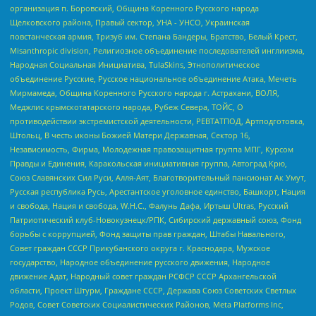
организация п. Боровский, Община Коренного Русского народа
Щелковского района, Правый сектор, УНА - УНСО, Украинская
повстанческая армия, Тризуб им. Степана Бандеры, Братство, Белый Крест,
Misanthropic division, Религиозное объединение последователей инглиизма,
Народная Социальная Инициатива, TulaSkins, Этнополитическое
объединение Русские, Русское национальное объединение Атака, Мечеть
Мирмамеда, Община Коренного Русского народа г. Астрахани, ВОЛЯ,
Меджлис крымскотатарского народа, Рубеж Севера, ТОЙС, О
противодействии экстремистской деятельности, РЕВТАТПОД, Артподготовка,
Штольц, В честь иконы Божией Матери Державная, Сектор 16,
Независимость, Фирма, Молодежная правозащитная группа МПГ, Курсом
Правды и Единения, Каракольская инициативная группа, Автоград Крю,
Союз Славянских Сил Руси, Алля-Аят, Благотворительный пансионат Ак Умут,
Русская республика Русь, Арестантское уголовное единство, Башкорт, Нация
и свобода, Нация и свобода, W.H.С., Фалунь Дафа, Иртыш Ultras, Русский
Патриотический клуб-Новокузнецк/РПК, Сибирский державный союз, Фонд
борьбы с коррупцией, Фонд защиты прав граждан, Штабы Навального,
Совет граждан СССР Прикубанского округа г. Краснодара, Мужское
государство, Народное объединение русского движения, Народное
движение Адат, Народный совет граждан РСФСР СССР Архангельской
области, Проект Штурм, Граждане СССР, Держава Союз Советских Светлых
Родов, Совет Советских Социалистических Районов, Meta Platforms Inc,