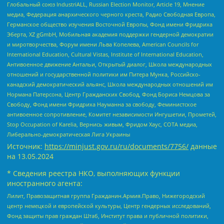
Глобальный союз IndustriALL, Russian Election Monitor, Article 19, Мнение
медиа, Федерация анархического черного креста, Радио Свободная Европа,
Германское общество изучения Восточной Европы, Фонд имени Фридриха
Эберта, XZ gGmbH, Мобильная академия поддержки гендерной демократии
и миротворчества, Форум имени Льва Копелева, American Councils for
International Education, Cultural Vistas, Institute of International Education,
Антивоенное движение Антальи, Открытый диалог, Школа международных
отношений и государственной политики им Питера Мунка, Российско-
канадский демократический альянс, Школа международных отношений им
Нормана Патерсона, Центр Гражданских Свобод, Фонд Бориса Немцова за
Свободу, Фонд имени Фридриха Науманна за свободу, Феминистское
антивоенное сопротивление, Комитет независимости Ингушетии, Прометей,
Stop Occupation of Karelia, Вернись живым, Фридом Хаус, СОТА медиа,
Либерально-демократическая Лига Украины
Источник:
https://minjust.gov.ru/ru/documents/7756/
данные
на
13.05.2024
* Сведения реестра НКО, выполняющих функции
иностранного агента:
Лилит, Правозащитная группа Гражданин.Армия.Право, Нижегородский
центр немецкой и европейской культуры, Центр гендерных исследований,
Фонд защиты прав граждан Штаб, Институт права и публичной политики,