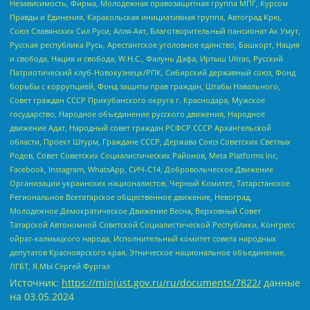
Независимость, Фирма, Молодежная правозащитная группа МПГ, Курсом
Правды и Единения, Каракольская инициативная группа, Автоград Крю,
Союз Славянских Сил Руси, Алля-Аят, Благотворительный пансионат Ак Умут,
Русская республика Русь, Арестантское уголовное единство, Башкорт, Нация
и свобода, Нация и свобода, W.H.С., Фалунь Дафа, Иртыш Ultras, Русский
Патриотический клуб-Новокузнецк/РПК, Сибирский державный союз, Фонд
борьбы с коррупцией, Фонд защиты прав граждан, Штабы Навального,
Совет граждан СССР Прикубанского округа г. Краснодара, Мужское
государство, Народное объединение русского движения, Народное
движение Адат, Народный совет граждан РСФСР СССР Архангельской
области, Проект Штурм, Граждане СССР, Держава Союз Советских Светлых
Родов, Совет Советских Социалистических Районов, Meta Platforms Inc,
Facebook, Instagram, WhatsApp, СИЧ-С14, Добровольческое Движение
Организации украинских националистов, Черный Комитет, Татарстанское
Региональное Всетатарское общественное движение, Невоград,
Молодежное Демократическое Движение Весна, Верховный Совет
Татарской Автономной Советской Социалистической Республики, Конгресс
ойрат-калмыцкого народа, Исполнительный комитет совета народных
депутатов Красноярского края, Этническое национальное объединение,
ЛГБТ, Я.МЫ Сергей Фургал
Источник:
https://minjust.gov.ru/ru/documents/7822/
данные
на
03.05.2024