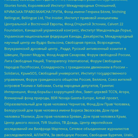
IStories fonds, Королевский Институт Международных Отношений,
КРИМСЬКА ПРАВОЗАХИСНА ГРУПА, Фонд имени Генриха Бёлля, Stichting
Bellingcat, Bellingcat Ltd, The Insider, Институт правовой инициативы
Центральной и Восточной Европы, Фонд Открытой Эстонии, Calvert 22
Foundation, Канадский украинский конгресс, Институт Макдональда-Лорье,
Украинская национальная федерация Канады, Декабристы, Международный
научный центр им Вудро Вильсона, Свободная пресса, Возрождение,
Всеукраинский духовный центр , Риддл, Русский антивоенный комитет в
Швеции, Проект Медуза, Фонд Андрея Сахарова, Форум свободной России,
Лига Свободных Наций, Transparеncy International, Форум Свободных
Народов ПостРоссии, Солидарность с гражданским движением в России –
Solidarus, КрымSOS, Свободный университет, Институт государственного
управления, Форум гражданского общества Россия, Беллона, Союз жителей
островов Тисима и Хабомаи, Съезд народных депутатов, Гринпис
Интернешнл, Фонд борьбы с коррупцией Инк, Завет церквей TCCN, Агора,
Всемирный фонд природы, BDR Novaja Gazeta-Europe, Алтай проект,
Образовательный дом прав человека Чернигов, Фонд Дом Прав Человека,
Белорусский дом прав человека имени Бориса Звозскова, Дом прав
человека Тбилиси, Дом прав человека Ереван, Дом прав человека Крым,
Центр дикого лосося, TVR Studios, ТВ Дождь, Центр европейских
исследований им Вилфрида Мартенса, Сетевое объединение журналистов
расследователей, АЛЛАТРА, За свободную Россию, Свободная Бурятия, Uralic,