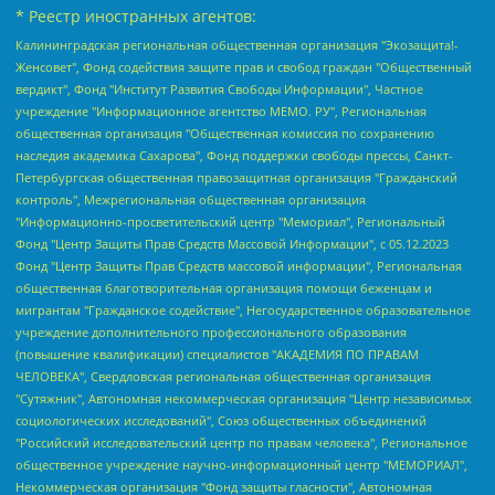
* Реестр иностранных агентов:
Калининградская региональная общественная организация "Экозащита!-Женсовет", Фонд содействия защите прав и свобод граждан "Общественный вердикт", Фонд "Институт Развития Свободы Информации", Частное учреждение "Информационное агентство МЕМО. РУ", Региональная общественная организация "Общественная комиссия по сохранению наследия академика Сахарова", Фонд поддержки свободы прессы, Санкт-Петербургская общественная правозащитная организация "Гражданский контроль", Межрегиональная общественная организация "Информационно-просветительский центр "Мемориал", Региональный Фонд "Центр Защиты Прав Средств Массовой Информации", с 05.12.2023 Фонд "Центр Защиты Прав Средств массовой информации", Региональная общественная благотворительная организация помощи беженцам и мигрантам "Гражданское содействие", Негосударственное образовательное учреждение дополнительного профессионального образования (повышение квалификации) специалистов "АКАДЕМИЯ ПО ПРАВАМ ЧЕЛОВЕКА", Свердловская региональная общественная организация "Сутяжник", Автономная некоммерческая организация "Центр независимых социологических исследований", Союз общественных объединений "Российский исследовательский центр по правам человека", Региональное общественное учреждение научно-информационный центр "МЕМОРИАЛ", Некоммерческая организация "Фонд защиты гласности", Автономная некоммерческая организация "Институт прав человека", Городская общественная организация "Екатеринбургское общество "МЕМОРИАЛ", Городская общественная организация "Рязанское историко-просветительское и правозащитное общество "Мемориал" (Рязанский Мемориал), Челябинский региональный орган общественной самодеятельности – женское общественное объединение "Женщины Евразии", Челябинский региональный орган общественной самодеятельности "Уральская правозащитная группа", Фонд содействия защите здоровья и социальной справедливости имени Андрея Рылькова, Автономная Некоммерческая Организация "Аналитический Центр Юрия Левады", Автономная некоммерческая организация социальной поддержки населения "Проект Апрель", Региональная общественная организация помощи женщинам и детям, находящимся в кризисной ситуации "Информационно-методический центр "Анна", Фонд содействия развитию массовых коммуникаций и правовому просвещению "Так-так-Так", Фонд содействия устойчивому развитию "Серебряная тайга", Свердловский региональный общественный фонд социальных проектов "Новое время", "Idel.Реалии", Кавказ.Реалии, Крым.Реалии, Телеканал Настоящее Время, Татаро-башкирская служба Радио Свобода (Azatliq Radiosi), Радио Свободная Европа/Радио Свобода (PCE/PC), "Сибирь.Реалии", "Фактограф", Благотворительный фонд помощи осужденным и их семьям, Автономная некоммерческая организация "Институт глобализации и социальных движений", Фонд "В защиту прав заключенных", Частное учреждение "Центр поддержки и содействия развитию средств массовой информации", Пензенский региональный общественный благотворительный фонд "Гражданский союз", "Север.Реалии", Некоммерческая организация Фонд "Правовая инициатива", Общество с ограниченной ответственностью "Радио Свободная Европа/Радио Свобода", Чешское информационное агентство "MEDIUM-ORIENT", Красноярская региональная общественная организация "Мы против СПИДа", Камалягин Денис Николаевич, Маркелов Сергей Евгеньевич, Пономарев Лев Александрович, Савицкая Людмила Алексеевна, Автономная некоммерческая организация "Центр по работе с проблемой насилия "НАСИЛИЮ.НЕТ", Межрегиональный профессиональный союз работников здравоохранения "Альянс врачей", Юридическое лицо, зарегистрированное в Латвийской Республике, SIA "Medusa Project" (регистрационный номер 40103797863, дата регистрации 10.06.2014), Некоммерческая организация "Фонд по борьбе с коррупцией", Автономная некоммерческая организация "Институт права и публичной политики", Баданин Роман Сергеевич, Гликин Максим Александрович, Железнова Мария Михайловна, Лукьянова Юлия Сергеевна, Маетная Елизавета Витальевна, Маняхин Петр Борисович, Чуракова Ольга Владимировна, Ярош Юлия Петровна, Юридическое лицо "The Insider SIA", зарегистрированное в Риге, Латвийская Республика (дата регистрации 26.06.2015), являющееся администратором доменного имени интернет-издания "The Insider SIA", https://theins.ru, Постернак Алексей Евгеньевич, Рубин Михаил Аркадьевич, Анин Роман Александрович, Юридическое лицо Istories fonds, зарегистрированное в Латвийской Республике (регистрационный номер 50008295751, дата регистрации 24.02.2020), Великовский Дмитрий Александрович, Долинина Ирина Николаевна, Мароховская Алеся Алексеевна, Шлейнов Роман Юрьевич, Шмагун Олеся Валентиновна, Общество с ограниченной ответственностью "Альтаир 2021", Общество с ограниченной ответственностью "Вега 2021", Общество с ограниченной ответственностью "Главный редактор 2021", Общество с ограниченной ответственностью "Ромашки монолит", Важенков Артем Валерьевич, Ивановская областная общественная организация "Центр гендерных исследований", Гурман Юрий Альбертович, Медиапроект "ОВД-Инфо", Егоров Владимир Владимирович, Жилинский Владимир Александрович, Общество с ограниченной ответственностью "ЗП", Иванова София Юрьевна, Карезина Инна Павловна, Кильтау Екатерина Викторовна, Петров Алексей Викторович, Пискунов Сергей Евгеньевич, Смирнов Сергей Сергеевич, Тихонов Михаил Сергеевич, Общество с ограниченной ответственностью "ЖУРНАЛИСТ-ИНОСТРАННЫЙ АГЕНТ", Арапова Галина Юрьевна, Вольтская Татьяна Анатольевна, Американская компания "Mason G.E.S. Anonymous Foundation" (США), являющаяся владельцем интернет-издания https://mnews.world/, Компания "Stichting Bellingcat", зарегистрированная в Нидерландах (дата регистрации 11.07.2018), Захаров Андрей Вячеславович, Клепиковская Екатерина Дмитриевна, Общество с ограниченной ответственностью "МЕМО", Перл Роман Александрович, Симонов Евгений Алексеевич, Соловьева Елена Анатольевна, Сотников Даниил Владимирович, Сурначева Елизавета Дмитриевна, Автономная некоммерческая организация по защите прав человека и информированию населения "Якутия – Наше Мнение", Общество с ограниченной ответственностью "Москоу диджитал медиа", с 26.01.2023 Общество с ограниченной ответственностью "Чайка Белые сады", Ветошкина Валерия Валерьевна, Заговора Максим Александрович, Межрегиональное общественное движение "Российская ЛГБТ - сеть", Оленичев Максим Владимирович, Павлов Иван Юрьевич, Скворцова Елена Сергеевна, Общество с ограниченной ответственностью "Как бы инагент", Кочетков Игорь Викторович, Общество с ограниченной ответственностью "Честные выборы", Еланчик Олег Александрович, Общество с ограниченной ответственностью "Нобелевский призыв", Гималова Регина Эмилевна, Григорьев Андрей Валерьевич, Григорьева Алина Александровна, Ассоциация по содействию защите прав призывников, альтернативнослужащих и военнослужащих "Правозащитная группа "Гражданин.Армия.Право", Хисамова Регина Фаритовна, Автономная некоммерческая организация по реализации социально-правовых программ "Лилит", Дальневосточное общественное движение "Маяк", Санкт-Петербургская ЛГБТ-инициативная группа "Выход", Инициативная группа ЛГБТ+ "Реверс", Алексеев Андрей Викторович, Бекбулатова Таисия Львовна, Беляев Иван Михайлович, Владыкина Елена Сергеевна, Гельман Марат Александрович, Никульшина Вероника Юрьевна, Толоконникова Надежда Андреевна, Шендерович Виктор Анатольевич, Общество с ограниченной ответственностью "Данное сообщение", Общество с ограниченной ответственностью Издательский дом "Новая глава", Айнбиндер Александра Александровна, Московский комьюнити-центр для ЛГБТ+инициатив, Благотворительный фонд развития филантропии, Deutsche Welle (Германия, Kurt-Schumacher-Strasse 3, 53113 Bonn), Борзунова Мария Михайловна, Воробьев Виктор Викторович, Голубева Анна Львовна, Константинова Алла Михайловна, Малкова Ирина Владимировна, Мурадов Мурад Абдулгалимович, Осетинская Елизавета Николаевна, Понасенков Евгений Николаевич, Ганапольский Матвей Юрьевич, Киселев Евгений Алексеевич, Борухович Ирина Григорьевна, Дремин Иван Тимофеевич, Дубровский Дмитрий Викторович, Красноярская региональная общественная организация поддержки и развития альтернативных образовательных технологий и межкультурных коммуникаций "ИНТЕРРА", Маяковская Екатерина Алексеевна, Фейгин Марк Захарович, Филимонов Андрей Викторович, Дзугкоева Регина Николаевна, Доброхотов Роман Александрович, Дудь Юрий Александрович, Елкин Сергей Владимирович, Кругликов Кирилл Игоревич, Сабунаева Мария Леонидовна, Семенов Алексей Владимирович, Шаинян Карен Багратович, Шульман Екатерина Михайловна, Асафьев Артур Валерьевич, Вахштайн Виктор Семенович, Венедиктов Алексей Алексеевич, Лушникова Екатерина Евгеньевна, Волков Леонид Михайлович, Невзоров Александр Глебович, Пархоменко Сергей Борисович, Сироткин Ярослав Николаевич, Кара-Мурза Владимир Владимирович, Баранова Наталья Владимировна, Гозман Леонид Яковлевич, Кагарлицкий Борис Юльевич, Климарев Михаил Валерьевич, Милов Владимир Станиславович, Автономная некоммерческая организация Краснодарский центр современного искусства "Типография", Моргенштерн Алишер Тагирович, Соболь Любовь Эдуардовна, Общество с ограниченной ответственностью "ЛИЗА НОРМ", Каспаров Гарри Кимович, Ходорковский Михаил Борисович, Общество с ограниченной ответственностью "Апрельские тезисы", Данилович Ирина Брониславовна, Кашин Олег Владимирович, Петров Николай Владимирович, Пивоваров Алексей Владимирович, Соколов Михаил Владимирович, Цветкова Юлия Владимировна, Чичваркин Евгений Александрович, Комитет против пыток/Команда против пыток, Общество с ограниченной ответственностью "Первый научный", Общество с ограниченной ответственностью "Вертолет и ко", Белоцерковская Вероника Борисовна, Кац Максим Евгеньевич, Лазарева Татьяна Юрьевна, Шаведдинов Руслан Табризович, Яшин Илья Валерьевич, Общество с ограниченной ответственностью "Иноагент ААВ", Алешковский Дмитрий Петрович, Альбац Евгения Марковна, Быков Дмитрий Львович, Галямина Юлия Евгеньевна, Лойко Сергей Леонидович, Мартынов Кирилл Константинович, Медведев Сергей Александрович, Крашенинников Федор Геннадиевич, Гордеева Катерина Вл