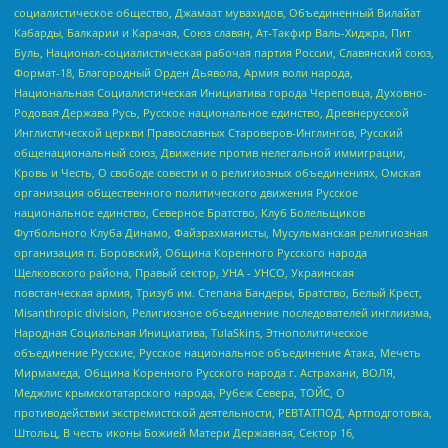
социалистическое общество, Джамаат мувахидов, Объединенный Вилайат
Кабарды, Балкарии и Карачая, Союз славян, Ат-Такфир Валь-Хиджра, Пит
Буль, Национал-социалистическая рабочая партия России, Славянский союз,
Формат-18, Благородный Орден Дьявола, Армия воли народа,
Национальная Социалистическая Инициатива города Череповца, Духовно-
Родовая Держава Русь, Русское национальное единство, Древнерусской
Инглистической церкви Православных Староверов-Инглингов, Русский
общенациональный союз, Движение против нелегальной иммиграции,
Кровь и Честь, О свободе совести и о религиозных объединениях, Омская
организация общественного политического движения Русское
национальное единство, Северное Братство, Клуб Болельщиков
Футбольного Клуба Динамо, Файзрахманисты, Мусульманская религиозная
организация п. Боровский, Община Коренного Русского народа
Щелковского района, Правый сектор, УНА - УНСО, Украинская
повстанческая армия, Тризуб им. Степана Бандеры, Братство, Белый Крест,
Misanthropic division, Религиозное объединение последователей инглиизма,
Народная Социальная Инициатива, TulaSkins, Этнополитическое
объединение Русские, Русское национальное объединение Атака, Мечеть
Мирмамеда, Община Коренного Русского народа г. Астрахани, ВОЛЯ,
Меджлис крымскотатарского народа, Рубеж Севера, ТОЙС, О
противодействии экстремистской деятельности, РЕВТАТПОД, Артподготовка,
Штольц, В честь иконы Божией Матери Державная, Сектор 16,