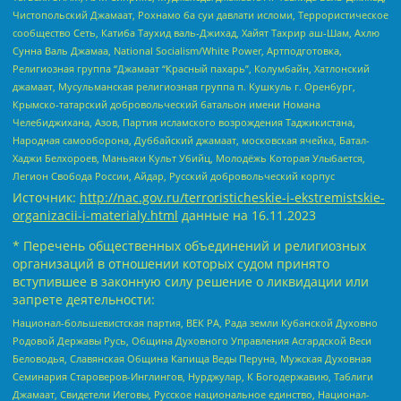
Чистопольский Джамаат, Рохнамо ба суи давлати исломи, Террористическое
сообщество Сеть, Катиба Таухид валь-Джихад, Хайят Тахрир аш-Шам, Ахлю
Сунна Валь Джамаа, National Socialism/White Power, Артподготовка,
Религиозная группа “Джамаат “Красный пахарь”, Колумбайн, Хатлонский
джамаат, Мусульманская религиозная группа п. Кушкуль г. Оренбург,
Крымско-татарский добровольческий батальон имени Номана
Челебиджихана, Азов, Партия исламского возрождения Таджикистана,
Народная самооборона, Дуббайский джамаат, московская ячейка, Батал-
Хаджи Белхороев, Маньяки Культ Убийц, Молодёжь Которая Улыбается,
Легион Свобода России, Айдар, Русский добровольческий корпус
Источник:
http://nac.gov.ru/terroristicheskie-i-ekstremistskie-
organizacii-i-materialy.html
данные на
16.11.2023
* Перечень общественных объединений и религиозных
организаций в отношении которых судом принято
вступившее в законную силу решение о ликвидации или
запрете деятельности:
Национал-большевистская партия, ВЕК РА, Рада земли Кубанской Духовно
Родовой Державы Русь, Община Духовного Управления Асгардской Веси
Беловодья, Славянская Община Капища Веды Перуна, Мужская Духовная
Семинария Староверов-Инглингов, Нурджулар, К Богодержавию, Таблиги
Джамаат, Свидетели Иеговы, Русское национальное единство, Национал-