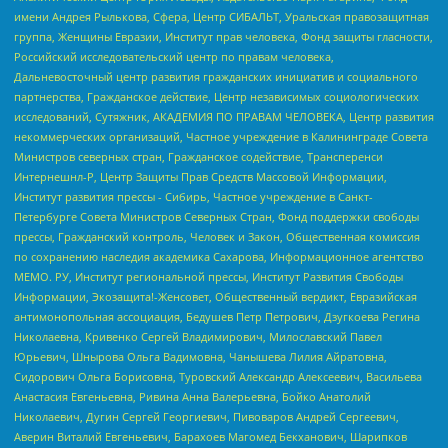
имени Андрея Рылькова, Сфера, Центр СИБАЛЬТ, Уральская правозащитная
группа, Женщины Евразии, Институт прав человека, Фонд защиты гласности,
Российский исследовательский центр по правам человека,
Дальневосточный центр развития гражданских инициатив и социального
партнерства, Гражданское действие, Центр независимых социологических
исследований, Сутяжник, АКАДЕМИЯ ПО ПРАВАМ ЧЕЛОВЕКА, Центр развития
некоммерческих организаций, Частное учреждение в Калининграде Совета
Министров северных стран, Гражданское содействие, Трансперенси
Интернешнл-Р, Центр Защиты Прав Средств Массовой Информации,
Институт развития прессы - Сибирь, Частное учреждение в Санкт-
Петербурге Совета Министров Северных Стран, Фонд поддержки свободы
прессы, Гражданский контроль, Человек и Закон, Общественная комиссия
по сохранению наследия академика Сахарова, Информационное агентство
МЕМО. РУ, Институт региональной прессы, Институт Развития Свободы
Информации, Экозащита!-Женсовет, Общественный вердикт, Евразийская
антимонопольная ассоциация, Бедушев Петр Петрович, Дзугкоева Регина
Николаевна, Кривенко Сергей Владимирович, Милославский Павел
Юрьевич, Шнырова Ольга Вадимовна, Чанышева Лилия Айратовна,
Сидорович Ольга Борисовна, Туровский Александр Алексеевич, Васильева
Анастасия Евгеньевна, Ривина Анна Валерьевна, Бойко Анатолий
Николаевич, Дугин Сергей Георгиевич, Пивоваров Андрей Сергеевич,
Аверин Виталий Евгеньевич, Барахоев Магомед Бекханович, Шарипков