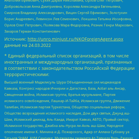
Анатолий Ефимович, Сухих Дарья Николаевна, Орлов Олег Петрович,
Добровольская Анна Дмитриевна, Королева Александра Евгеньевна,
Смирнов Владимир Александрович, Вицин Сергей Ефимович, Золотухин
Борис Андреевич, Левинсон Лев Семенович, Локшина Татьяна Иосифовна,
Орлов Олег Петрович, Полякова Мара Федоровна, Резник Генри Маркович,
Захаров Герман Константинович
Источник:
http://unro.minjust.ru/NKOForeignAgent.aspx
данные на
24.03.2022
* Единый федеральный список организаций, в том числе
иностранных и международных организаций, признанных
в соответствии с законодательством Российской Федерации
террористическими:
Высший военный Маджлисуль Шура Объединенных сил моджахедов
Кавказа, Конгресс народов Ичкерии и Дагестана, База, Асбат аль-Ансар,
Священная война, Исламская группа, Братья-мусульмане, Партия
исламского освобождения, Лашкар-И-Тайба, Исламская группа, Движение
Талибан, Исламская партия Туркестана, Общество социальных реформ,
Общество возрождения исламского наследия, Дом двух святых, Джунд аш-
Шам, Исламский джихад, Аль-Каида, Имарат Кавказ, АБТО, Правый сектор,
Исламское государство, Джабха аль-Нусра ли-Ахль аш-Шам, Народное
ополчение имени К. Минина и Д. Пожарского, Аджр от Аллаха Субхану уа
Тагьаля SHAM, АУМ Синрике, Муджахеды джамаата Ат-Тавхида Валь-Джихад,