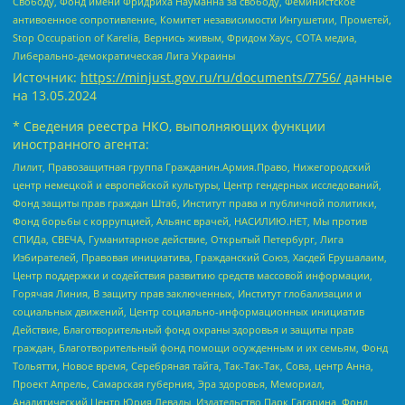
Свободу, Фонд имени Фридриха Науманна за свободу, Феминистское
антивоенное сопротивление, Комитет независимости Ингушетии, Прометей,
Stop Occupation of Karelia, Вернись живым, Фридом Хаус, СОТА медиа,
Либерально-демократическая Лига Украины
Источник:
https://minjust.gov.ru/ru/documents/7756/
данные
на
13.05.2024
* Сведения реестра НКО, выполняющих функции
иностранного агента:
Лилит, Правозащитная группа Гражданин.Армия.Право, Нижегородский
центр немецкой и европейской культуры, Центр гендерных исследований,
Фонд защиты прав граждан Штаб, Институт права и публичной политики,
Фонд борьбы с коррупцией, Альянс врачей, НАСИЛИЮ.НЕТ, Мы против
СПИДа, СВЕЧА, Гуманитарное действие, Открытый Петербург, Лига
Избирателей, Правовая инициатива, Гражданский Союз, Хасдей Ерушалаим,
Центр поддержки и содействия развитию средств массовой информации,
Горячая Линия, В защиту прав заключенных, Институт глобализации и
социальных движений, Центр социально-информационных инициатив
Действие, Благотворительный фонд охраны здоровья и защиты прав
граждан, Благотворительный фонд помощи осужденным и их семьям, Фонд
Тольятти, Новое время, Серебряная тайга, Так-Так-Так, Сова, центр Анна,
Проект Апрель, Самарская губерния, Эра здоровья, Мемориал,
Аналитический Центр Юрия Левады, Издательство Парк Гагарина, Фонд