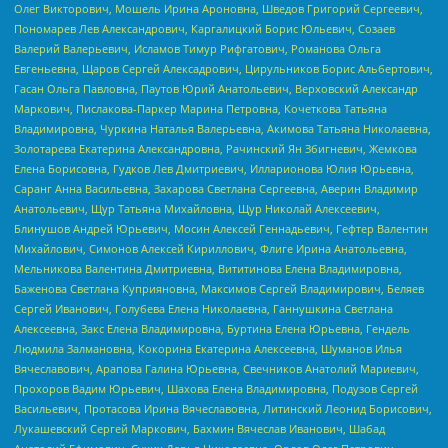
Олег Викторович, Мошель Ирина Ароновна, Шведов Григорий Сергеевич,
Пономарев Лев Александрович, Каргалицкий Борис Юльевич, Созаев
Валерий Валерьевич, Исламов Тимур Рифгатович, Романова Ольга
Евгеньевна, Щаров Сергей Алексадрович, Цирульников Борис Альбертович,
Гасан Ольга Павловна, Паутов Юрий Анатольевич, Верховский Александр
Маркович, Пислакова-Паркер Марина Петровна, Кочеткова Татьяна
Владимировна, Чуркина Наталья Валерьевна, Акимова Татьяна Николаевна,
Золотарева Екатерина Александровна, Рачинский Ян Збигневич, Жемкова
Елена Борисовна, Гудков Лев Дмитриевич, Илларионова Юлия Юрьевна,
Саранг Анна Васильевна, Захарова Светлана Сергеевна, Аверин Владимир
Анатольевич, Щур Татьяна Михайловна, Щур Николай Алексеевич,
Блинушов Андрей Юрьевич, Мосин Алексей Геннадьевич, Гефтер Валентин
Михайлович, Симонов Алексей Кириллович, Флиге Ирина Анатольевна,
Мельникова Валентина Дмитриевна, Вититинова Елена Владимировна,
Баженова Светлана Куприяновна, Максимов Сергей Владимирович, Беляев
Сергей Иванович, Голубева Елена Николаевна, Ганнушкина Светлана
Алексеевна, Закс Елена Владимировна, Буртина Елена Юрьевна, Гендель
Людмила Залмановна, Кокорина Екатерина Алексеевна, Шуманов Илья
Вячеславович, Арапова Галина Юрьевна, Свечников Анатолий Мариевич,
Прохоров Вадим Юрьевич, Шахова Елена Владимировна, Подузов Сергей
Васильевич, Протасова Ирина Вячеславовна, Литинский Леонид Борисович,
Лукашевский Сергей Маркович, Бахмин Вячеслав Иванович, Шабад