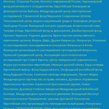
Институт, Открытая Россия, Институт современной России, Черноморский
фонд регионального сотрудничества, Европейская Платформа за
Демократические Выборы, Международный центр электоральных
исследований, Германский фонд Маршалла Соединенных Штатов,
Тихоокеанский центр защиты окружающей среды и природных ресурсов,
Свободная Россия, Всемирный конгресс украинцев, Атлантический совет,
Человек в беде, Европейский фонд за демократию, Джеймстаунский фонд,
Прожект Хармони, Родники дракона, Врачи против насильственного
извлечения органов, Фалунь Дафа, Друзья Фалуньгун, Фалуньгун, Коалиция
по расследованию преследования в отношении Фалуньгун в Китае,
Всемирная организация по расследованию преследований Фалуньгун,
Пражский гражданский центр, Ассоциация школ политических
исследований при Совете Европы, Центр либеральной современности,
Форум русскоязычных европейцев, Немецко-русский обмен, Бард колледж,
Европейский выбор, Фонд Ходорковского, Оксфордский российский фонд,
Фонд Будущее России, Компания свободы информации, Проект Медиа,
Международное партнерство за права человека, Духовное Управление
Евангельских Христиан Украинской Христианской Церкви, Новое
Поколение, Духовное Учебное Заведение Международный Библейский
Колледж, Международное христианское движение, Всемирный Институт
Саентологических Предприятий, Церковь Духовной Технологии,
Европейская сеть организаций по наблюдению за выборами, Республика
Польша, СВОБОДНЫЙ ИДЕЛЬ-УРАЛ, Ассоциация развития журналистики,