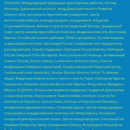
UnKremlin, Международная федерация транспортных рабочих, ИстЧам
Финланд, Гудзоновский институт, Фонд Демократического Развития,
Комитет-2024, Центрально-Европейский университет, Центр
восточноевропейских и международных исследований, Общество
Сторожевой башни, Библии и трактатов Свидетелей Иеговы, Гражданский
Совет, Центр анализа европейской политики, Академическая сеть Восточная
Европа, Российский комитет действия, РЭНД корпорейшн, Русская Америка
за демократию в России, Настоящая Россия, Глобальная сеть журналистов-
расследователей, Служба поддержки, Свободная Россия Берлин, Свободная
Россия Северный Рейн-Вестфалия, Фонд глобальной помощи, Антивоенный
комитет России, Russie-Libertes, La Asocicion de Rusos Libres, Союз за
возвращение Северных территорий, Крымскотатарский Ресурсный Центр,
Глобальный союз IndustriALL, Russian Election Monitor, Article 19, Мнение
медиа, Федерация анархического черного креста, Радио Свободная Европа,
Германское общество изучения Восточной Европы, Фонд имени Фридриха
Эберта, XZ gGmbH, Мобильная академия поддержки гендерной демократии
и миротворчества, Форум имени Льва Копелева, American Councils for
International Education, Cultural Vistas, Institute of International Education,
Антивоенное движение Антальи, Открытый диалог, Школа международных
отношений и государственной политики им Питера Мунка, Российско-
канадский демократический альянс, Школа международных отношений им
Нормана Патерсона, Центр Гражданских Свобод, Фонд Бориса Немцова за