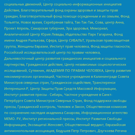
социальных движений, Центр социально-информационных инициатив
Действие, Благотворительный фонд охраны здоровья и защиты прав
граждан, Благотворительный фонд помощи осужденным и их семьям, Фонд
Тольятти, Новое время, Серебряная тайга, Так-Так-Так, Сова, центр Анна,
Проект Апрель, Самарская губерния, Эра здоровья, Мемориал,
Аналитический Центр Юрия Левады, Издательство Парк Гагарина, Фонд
имени Андрея Рылькова, Сфера, Центр СИБАЛЬТ, Уральская правозащитная
группа, Женщины Евразии, Институт прав человека, Фонд защиты гласности,
Российский исследовательский центр по правам человека,
Дальневосточный центр развития гражданских инициатив и социального
партнерства, Гражданское действие, Центр независимых социологических
исследований, Сутяжник, АКАДЕМИЯ ПО ПРАВАМ ЧЕЛОВЕКА, Центр развития
некоммерческих организаций, Частное учреждение в Калининграде Совета
Министров северных стран, Гражданское содействие, Трансперенси
Интернешнл-Р, Центр Защиты Прав Средств Массовой Информации,
Институт развития прессы - Сибирь, Частное учреждение в Санкт-
Петербурге Совета Министров Северных Стран, Фонд поддержки свободы
прессы, Гражданский контроль, Человек и Закон, Общественная комиссия
по сохранению наследия академика Сахарова, Информационное агентство
МЕМО. РУ, Институт региональной прессы, Институт Развития Свободы
Информации, Экозащита!-Женсовет, Общественный вердикт, Евразийская
антимонопольная ассоциация, Бедушев Петр Петрович, Дзугкоева Регина