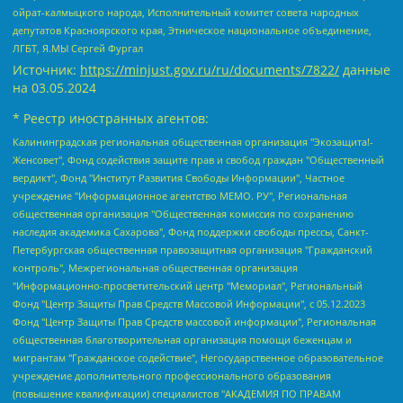
ойрат-калмыцкого народа, Исполнительный комитет совета народных
депутатов Красноярского края, Этническое национальное объединение,
ЛГБТ, Я.МЫ Сергей Фургал
Источник:
https://minjust.gov.ru/ru/documents/7822/
данные
на
03.05.2024
* Реестр иностранных агентов:
Калининградская региональная общественная организация "Экозащита!-Женсовет", Фонд содействия защите прав и свобод граждан "Общественный вердикт", Фонд "Институт Развития Свободы Информации", Частное учреждение "Информационное агентство МЕМО. РУ", Региональная общественная организация "Общественная комиссия по сохранению наследия академика Сахарова", Фонд поддержки свободы прессы, Санкт-Петербургская общественная правозащитная организация "Гражданский контроль", Межрегиональная общественная организация "Информационно-просветительский центр "Мемориал", Региональный Фонд "Центр Защиты Прав Средств Массовой Информации", с 05.12.2023 Фонд "Центр Защиты Прав Средств массовой информации", Региональная общественная благотворительная организация помощи беженцам и мигрантам "Гражданское содействие", Негосударственное образовательное учреждение дополнительного профессионального образования (повышение квалификации) специалистов "АКАДЕМИЯ ПО ПРАВАМ ЧЕЛОВЕКА", Свердловская региональная общественная организация "Сутяжник", Автономная некоммерческая организация "Центр независимых социологических исследований", Союз общественных объединений "Российский исследовательский центр по правам человека", Региональное общественное учреждение научно-информационный центр "МЕМОРИАЛ", Некоммерческая организация "Фонд защиты гласности", Автономная некоммерческая организация "Институт прав человека", Городская общественная организация "Екатеринбургское общество "МЕМОРИАЛ", Городская общественная организация "Рязанское историко-просветительское и правозащитное общество "Мемориал" (Рязанский Мемориал), Челябинский региональный орган общественной самодеятельности – женское общественное объединение "Женщины Евразии", Челябинский региональный орган общественной самодеятельности "Уральская правозащитная группа", Фонд содействия защите здоровья и социальной справедливости имени Андрея Рылькова, Автономная Некоммерческая Организация "Аналитический Центр Юрия Левады", Автономная некоммерческая организация социальной поддержки населения "Проект Апрель", Региональная общественная организация помощи женщинам и детям, находящимся в кризисной ситуации "Информационно-методический центр "Анна", Фонд содействия развитию массовых коммуникаций и правовому просвещению "Так-так-Так", Фонд содействия устойчивому развитию "Серебряная тайга", Свердловский региональный общественный фонд социальных проектов "Новое время", "Idel.Реалии", Кавказ.Реалии, Крым.Реалии, Телеканал Настоящее Время, Татаро-башкирская служба Радио Свобода (Azatliq Radiosi), Радио Свободная Европа/Радио Свобода (PCE/PC), "Сибирь.Реалии", "Фактограф", Благотворительный фонд помощи осужденным и их семьям, Автономная некоммерческая организация "Институт глобализации и социальных движений", Фонд "В защиту прав заключенных", Частное учреждение "Центр поддержки и содействия развитию средств массовой информации", Пензенский региональный общественный благотворительный фонд "Гражданский союз", "Север.Реалии", Некоммерческая организация Фонд "Правовая инициатива", Общество с ограниченной ответственностью "Радио Свободная Европа/Радио Свобода", Чешское информационное агентство "MEDIUM-ORIENT", Красноярская региональная общественная организация "Мы против СПИДа", Камалягин Денис Николаевич, Маркелов Сергей Евгеньевич, Пономарев Лев Александрович, Савицкая Людмила Алексеевна, Автономная некоммерческая организация "Центр по работе с проблемой насилия "НАСИЛИЮ.НЕТ", Межрегиональный профессиональный союз работников здравоохранения "Альянс врачей", Юридическое лицо, зарегистрированное в Латвийской Республике, SIA "Medusa Project" (регистрационный номер 40103797863, дата регистрации 10.06.2014), Некоммерческая организация "Фонд по борьбе с коррупцией", Автономная некоммерческая организация "Институт права и публичной политики", Баданин Роман Сергеевич, Гликин Максим Александрович, Железнова Мария Михайловна, Лукьянова Юлия Сергеевна, Маетная Елизавета Витальевна, Маняхин Петр Борисович, Чуракова Ольга Владимировна, Ярош Юлия Петровна, Юридическое лицо "The Insider SIA", зарегистрированное в Риге, Латвийская Республика (дата регистрации 26.06.2015), являющееся администратором доменного имени интернет-издания "The Insider SIA", https://theins.ru, Постернак Алексей Евгеньевич, Рубин Михаил Аркадьевич, Анин Роман Александрович, Юридическое лицо Istories fonds, зарегистрированное в Латвийской Республике (регистрационный номер 50008295751, дата регистрации 24.02.2020), Великовский Дмитрий Александрович, Долинина Ирина Николаевна, Мароховская Алеся Алексеевна, Шлейнов Роман Юрьевич, Шмагун Олеся Валентиновна, Общество с ограниченной ответственностью "Альтаир 2021", Общество с ограниченной ответственностью "Вега 2021", Общество с ограниченной ответственностью "Главный редактор 2021", Общество с ограниченной ответственностью "Ромашки монолит", Важенков Артем Валерьевич, Ивановская областная общественная организация "Центр гендерных исследований", Гурман Юрий Альбертович, Медиапроект "ОВД-Инфо", Егоров Владимир Владимирович, Жилинский Владимир Александрович, Общество с ограниченной ответственностью "ЗП", Иванова София Юрьевна, Карезина Инна Павловна, Кильтау Екатерина Викторовна, Петров Алексей Викторович, Пискунов Сергей Евгеньевич, Смирнов Сергей Сергеевич, Тихонов Михаил Сергеевич, Общество с ограниченной ответственностью "ЖУРНАЛИСТ-ИНОСТРАННЫЙ АГЕНТ", Арапова Галина Юрьевна, Вольтская Татьяна Анатольевна, Американская компания "Mason G.E.S. Anonymous Foundation" (США), являющаяся владельцем интернет-издания https://mnews.world/, Компания "Stichting Bellingcat", зарегистрированная в Нидерландах (дата регистрации 11.07.2018), Захаров Андрей Вячеславович, Клепиковская Екатерина Дмитриевна, Общество с ограниченной ответственностью "МЕМО", Перл Роман Александрович, Симонов Евгений Алексеевич, Соловьева Елена Анатольевна, Сотников Даниил Владимирович, Сурначева Елизавета Дмитриевна, Автономная некоммерческая организация по защите прав человека и информированию населения "Якутия – Наше Мнение", Общество с ограниченной ответственностью "Москоу диджитал медиа", с 26.01.2023 Общество с ограниченной ответственностью "Чайка Белые сады", Ветошкина Валерия Валерьевна, Заговора Максим Александрович, Межрегиональное общественное движение "Российская ЛГБТ - сеть", Оленичев Максим Владимирович, Павлов Иван Юрьевич, Скворцова Елена Сергеевна, Общество с ограниченной ответственностью "Как бы инагент", Кочетков Игорь Викторович, Общество с ограниченной ответственностью "Честные выборы", Еланчик Олег Александрович, Общество с ограниченной ответственностью "Нобелевский призыв", Гималова Регина Эмилевна, Григорьев Андрей Валерьевич, Григорьева Алина Александровна, Ассоциация по содействию защите прав призывников, альтернативнослужащих и военнослужащих "Правозащитная группа "Гражданин.Армия.Право", Хисамова Регина Фаритовна, Автономная некоммерческая организация по реализации социально-правовых программ "Лилит", Дальневосточное общественное движение "Маяк", Санкт-Петербургская ЛГБТ-инициативная группа "Выход", Инициативная группа ЛГБТ+ "Реверс", Алексеев Андрей Викторович, Бекбулатова Таисия Львовна, Беляев Иван Михайлович, Владыкина Елена Сергеевна, Гельман Марат Александрович, Никульшина Вероника Юрьевна, Толоконникова Надежда Андреевна, Шендерович Виктор Анатольевич, Общество с ограниченной ответственностью "Данное сообщение", Общество с ограниченной ответственностью Издательский дом "Новая глава", Айнбиндер Александра Александровна, Московский комьюнити-центр для ЛГБТ+инициатив, Благотворительный фонд развития филантропии, Deutsche Welle (Германия, Kurt-Schumacher-Strasse 3, 53113 Bonn), Борзунова Мария Михайловна, Воробьев Виктор Викторович, Голубева Анна Львовна, Константинова Алла Михайловна, Малкова Ирина Владимировна, Мурадов Мурад Абдулгалимович, Осетинская Елизавета Николаевна, Понасенков Евгений Николаевич, Ганапольский Матвей Юрьевич, Киселев Евгений Алексеевич, Борухович Ирина Григорьевна, Дремин Иван Тимофеевич, Дубровский Дмитрий Викторович, Красноярская региональная общественная организация поддержки и развития альтернативных образовательных технологий и межкультурных коммуникаций "ИНТЕРРА", Маяковская Екатерина Алексеевна, Фейгин Марк Захарович, Филимонов Андрей Викторович, Дзугкоева Регина Николаевна, Доброхотов Роман Александрович, Дудь Юрий Александрович, Елкин Сергей Владимирович, Кругликов Кирилл Игоревич, Сабунаева Мария Леонидовна, Семенов Алексей Владимирович, Шаинян Карен Багратович, Шульман Екатерина Михайловна, Асафьев Артур Валерьевич, Вахштайн Виктор Семенович, Венедиктов Алексей Алексеевич, Лушникова Екатерина Евгеньевна, Волков Леонид Михайлович, Невзоров Александр Глебович, Пархоменко Сергей Борисович, Сироткин Ярослав Николаевич, Кара-Мурза Владимир Владимирович, Баранова Наталья Владимировна, Гозман Леонид Яковлевич, Кагарлицкий Борис Юльевич, Климарев Михаил Валерьевич, Милов Владимир Станиславович, Автономная некоммерческая организация Краснодарский центр современного искусства "Типография", Моргенштерн Алишер Тагирович, Соболь Любовь Эдуардовна, Общество с ограниченной ответственностью "ЛИЗА НОРМ", Каспаров Гарри Кимович, Ходорковский Михаил Борисович, Общество с ограниченной ответственностью "Апрельские тезисы", Данилович Ирина Брониславовна, Кашин Олег Владимирович, Петров Николай Владимирович, Пивоваров Алексей Владимирович, Соколов Михаил Владимирович, Цветкова Юлия Владимировна, Чичваркин Евгений Александрович, Комитет против пыток/Команда против пыток, Общество с ограниченной ответственностью "Первый научный", Общество с ограниченной ответственностью "Вертолет и ко", Белоцерковская Вероника Борисовна, Кац Максим Евгеньевич, Лазарева Татьяна Юрьевна, Шаведдинов Руслан Табризович, Яшин Илья Валерьевич, Общество с ограниченной ответственностью "Иноагент ААВ", Алешковский Дмитрий Петрович, Альбац Евгения Марковна, Быков Дмитрий Львович, Галямина Юлия Евгеньевна, Лойко Сергей Леонидович, Мартынов Кирилл Константинович, Медведев Сергей Александрович, Крашенинников Федор Геннадиевич, Гордеева Катерина Вл