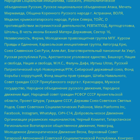
Народная Социальная Инициатива, TulaSkins, Этнополитическое
объединение Русские, Русское национальное объединение Атака, Мечеть
Мирмамеда, Община Коренного Русского народа г. Астрахани, ВОЛЯ,
Меджлис крымскотатарского народа, Рубеж Севера, ТОЙС, О
противодействии экстремистской деятельности, РЕВТАТПОД, Артподготовка,
Штольц, В честь иконы Божией Матери Державная, Сектор 16,
Независимость, Фирма, Молодежная правозащитная группа МПГ, Курсом
Правды и Единения, Каракольская инициативная группа, Автоград Крю,
Союз Славянских Сил Руси, Алля-Аят, Благотворительный пансионат Ак Умут,
Русская республика Русь, Арестантское уголовное единство, Башкорт, Нация
и свобода, Нация и свобода, W.H.С., Фалунь Дафа, Иртыш Ultras, Русский
Патриотический клуб-Новокузнецк/РПК, Сибирский державный союз, Фонд
борьбы с коррупцией, Фонд защиты прав граждан, Штабы Навального,
Совет граждан СССР Прикубанского округа г. Краснодара, Мужское
государство, Народное объединение русского движения, Народное
движение Адат, Народный совет граждан РСФСР СССР Архангельской
области, Проект Штурм, Граждане СССР, Держава Союз Советских Светлых
Родов, Совет Советских Социалистических Районов, Meta Platforms Inc,
Facebook, Instagram, WhatsApp, СИЧ-С14, Добровольческое Движение
Организации украинских националистов, Черный Комитет, Татарстанское
Региональное Всетатарское общественное движение, Невоград,
Молодежное Демократическое Движение Весна, Верховный Совет
Татарской Автономной Советской Социалистической Республики, Конгресс