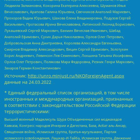
Людмила Залмановна, Кокорина Екатерина Алексеевна, Шуманов Илья
Вячеславович, Арапова Галина Юрьевна, Свечников Анатолий Мариевич,
Прохоров Вадим Юрьевич, Шахова Елена Владимировна, Подузов Сергей
Васильевич, Протасова Ирина Вячеславовна, Литинский Леонид Борисович,
Лукашевский Сергей Маркович, Бахмин Вячеслав Иванович, Шабад
Анатолий Ефимович, Сухих Дарья Николаевна, Орлов Олег Петрович,
Добровольская Анна Дмитриевна, Королева Александра Евгеньевна,
Смирнов Владимир Александрович, Вицин Сергей Ефимович, Золотухин
Борис Андреевич, Левинсон Лев Семенович, Локшина Татьяна Иосифовна,
Орлов Олег Петрович, Полякова Мара Федоровна, Резник Генри Маркович,
Захаров Герман Константинович
Источник:
http://unro.minjust.ru/NKOForeignAgent.aspx
данные на
24.03.2022
* Единый федеральный список организаций, в том числе
иностранных и международных организаций, признанных
в соответствии с законодательством Российской Федерации
террористическими:
Высший военный Маджлисуль Шура Объединенных сил моджахедов
Кавказа, Конгресс народов Ичкерии и Дагестана, База, Асбат аль-Ансар,
Священная война, Исламская группа, Братья-мусульмане, Партия
исламского освобождения, Лашкар-И-Тайба, Исламская группа, Движение