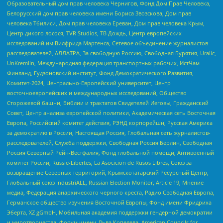
Образовательный дом прав человека Чернигов, Фонд Дом Прав Человека,
Белорусский дом прав человека имени Бориса Звозскова, Дом прав
человека Тбилиси, Дом прав человека Ереван, Дом прав человека Крым,
Центр дикого лосося, TVR Studios, ТВ Дождь, Центр европейских
исследований им Вилфрида Мартенса, Сетевое объединение журналистов
расследователей, АЛЛАТРА, За свободную Россию, Свободная Бурятия, Uralic,
UnKremlin, Международная федерация транспортных рабочих, ИстЧам
Финланд, Гудзоновский институт, Фонд Демократического Развития,
Комитет-2024, Центрально-Европейский университет, Центр
восточноевропейских и международных исследований, Общество
Сторожевой башни, Библии и трактатов Свидетелей Иеговы, Гражданский
Совет, Центр анализа европейской политики, Академическая сеть Восточная
Европа, Российский комитет действия, РЭНД корпорейшн, Русская Америка
за демократию в России, Настоящая Россия, Глобальная сеть журналистов-
расследователей, Служба поддержки, Свободная Россия Берлин, Свободная
Россия Северный Рейн-Вестфалия, Фонд глобальной помощи, Антивоенный
комитет России, Russie-Libertes, La Asocicion de Rusos Libres, Союз за
возвращение Северных территорий, Крымскотатарский Ресурсный Центр,
Глобальный союз IndustriALL, Russian Election Monitor, Article 19, Мнение
медиа, Федерация анархического черного креста, Радио Свободная Европа,
Германское общество изучения Восточной Европы, Фонд имени Фридриха
Эберта, XZ gGmbH, Мобильная академия поддержки гендерной демократии
и миротворчества, Форум имени Льва Копелева, American Councils for