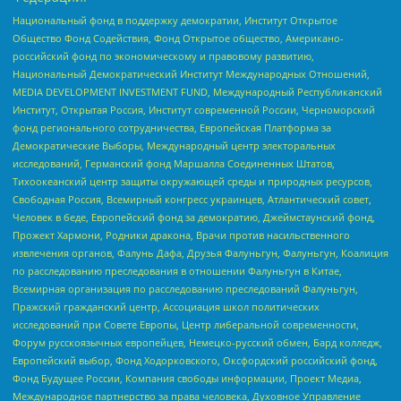
Национальный фонд в поддержку демократии, Институт Открытое
Общество Фонд Содействия, Фонд Открытое общество, Американо-
российский фонд по экономическому и правовому развитию,
Национальный Демократический Институт Международных Отношений,
MEDIA DEVELOPMENT INVESTMENT FUND, Международный Республиканский
Институт, Открытая Россия, Институт современной России, Черноморский
фонд регионального сотрудничества, Европейская Платформа за
Демократические Выборы, Международный центр электоральных
исследований, Германский фонд Маршалла Соединенных Штатов,
Тихоокеанский центр защиты окружающей среды и природных ресурсов,
Свободная Россия, Всемирный конгресс украинцев, Атлантический совет,
Человек в беде, Европейский фонд за демократию, Джеймстаунский фонд,
Прожект Хармони, Родники дракона, Врачи против насильственного
извлечения органов, Фалунь Дафа, Друзья Фалуньгун, Фалуньгун, Коалиция
по расследованию преследования в отношении Фалуньгун в Китае,
Всемирная организация по расследованию преследований Фалуньгун,
Пражский гражданский центр, Ассоциация школ политических
исследований при Совете Европы, Центр либеральной современности,
Форум русскоязычных европейцев, Немецко-русский обмен, Бард колледж,
Европейский выбор, Фонд Ходорковского, Оксфордский российский фонд,
Фонд Будущее России, Компания свободы информации, Проект Медиа,
Международное партнерство за права человека, Духовное Управление