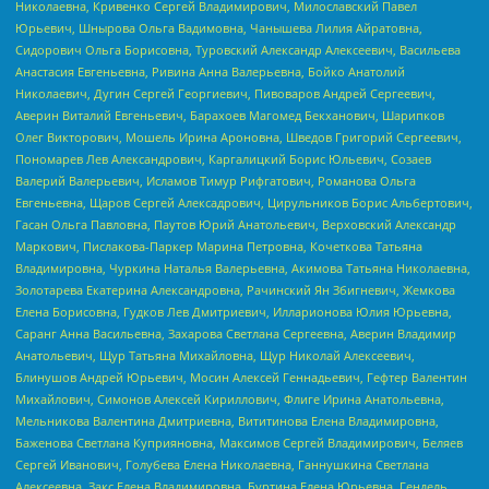
Николаевна, Кривенко Сергей Владимирович, Милославский Павел
Юрьевич, Шнырова Ольга Вадимовна, Чанышева Лилия Айратовна,
Сидорович Ольга Борисовна, Туровский Александр Алексеевич, Васильева
Анастасия Евгеньевна, Ривина Анна Валерьевна, Бойко Анатолий
Николаевич, Дугин Сергей Георгиевич, Пивоваров Андрей Сергеевич,
Аверин Виталий Евгеньевич, Барахоев Магомед Бекханович, Шарипков
Олег Викторович, Мошель Ирина Ароновна, Шведов Григорий Сергеевич,
Пономарев Лев Александрович, Каргалицкий Борис Юльевич, Созаев
Валерий Валерьевич, Исламов Тимур Рифгатович, Романова Ольга
Евгеньевна, Щаров Сергей Алексадрович, Цирульников Борис Альбертович,
Гасан Ольга Павловна, Паутов Юрий Анатольевич, Верховский Александр
Маркович, Пислакова-Паркер Марина Петровна, Кочеткова Татьяна
Владимировна, Чуркина Наталья Валерьевна, Акимова Татьяна Николаевна,
Золотарева Екатерина Александровна, Рачинский Ян Збигневич, Жемкова
Елена Борисовна, Гудков Лев Дмитриевич, Илларионова Юлия Юрьевна,
Саранг Анна Васильевна, Захарова Светлана Сергеевна, Аверин Владимир
Анатольевич, Щур Татьяна Михайловна, Щур Николай Алексеевич,
Блинушов Андрей Юрьевич, Мосин Алексей Геннадьевич, Гефтер Валентин
Михайлович, Симонов Алексей Кириллович, Флиге Ирина Анатольевна,
Мельникова Валентина Дмитриевна, Вититинова Елена Владимировна,
Баженова Светлана Куприяновна, Максимов Сергей Владимирович, Беляев
Сергей Иванович, Голубева Елена Николаевна, Ганнушкина Светлана
Алексеевна, Закс Елена Владимировна, Буртина Елена Юрьевна, Гендель