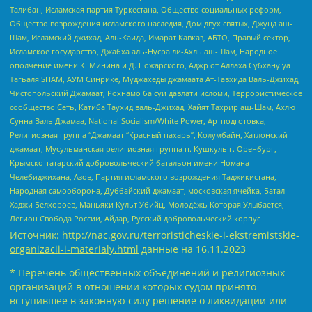
Талибан, Исламская партия Туркестана, Общество социальных реформ,
Общество возрождения исламского наследия, Дом двух святых, Джунд аш-
Шам, Исламский джихад, Аль-Каида, Имарат Кавказ, АБТО, Правый сектор,
Исламское государство, Джабха аль-Нусра ли-Ахль аш-Шам, Народное
ополчение имени К. Минина и Д. Пожарского, Аджр от Аллаха Субхану уа
Тагьаля SHAM, АУМ Синрике, Муджахеды джамаата Ат-Тавхида Валь-Джихад,
Чистопольский Джамаат, Рохнамо ба суи давлати исломи, Террористическое
сообщество Сеть, Катиба Таухид валь-Джихад, Хайят Тахрир аш-Шам, Ахлю
Сунна Валь Джамаа, National Socialism/White Power, Артподготовка,
Религиозная группа “Джамаат “Красный пахарь”, Колумбайн, Хатлонский
джамаат, Мусульманская религиозная группа п. Кушкуль г. Оренбург,
Крымско-татарский добровольческий батальон имени Номана
Челебиджихана, Азов, Партия исламского возрождения Таджикистана,
Народная самооборона, Дуббайский джамаат, московская ячейка, Батал-
Хаджи Белхороев, Маньяки Культ Убийц, Молодёжь Которая Улыбается,
Легион Свобода России, Айдар, Русский добровольческий корпус
Источник:
http://nac.gov.ru/terroristicheskie-i-ekstremistskie-
organizacii-i-materialy.html
данные на
16.11.2023
* Перечень общественных объединений и религиозных
организаций в отношении которых судом принято
вступившее в законную силу решение о ликвидации или