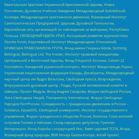
Евангельских Христиан Украинской Христианской Церкви, Новое
Поколение, Духовное Учебное Заведение Международный Библейский
Колледж, Международное христианское движение, Всемирный Институт
Саентологических Предприятий, Церковь Духовной Технологии,
Европейская сеть организаций по наблюдению за выборами, Республика
Польша, СВОБОДНЫЙ ИДЕЛЬ-УРАЛ, Ассоциация развития журналистики,
IStories fonds, Королевский Институт Международных Отношений,
КРИМСЬКА ПРАВОЗАХИСНА ГРУПА, Фонд имени Генриха Бёлля, Stichting
Bellingcat, Bellingcat Ltd, The Insider, Институт правовой инициативы
Центральной и Восточной Европы, Фонд Открытой Эстонии, Calvert 22
Foundation, Канадский украинский конгресс, Институт Макдональда-Лорье,
Украинская национальная федерация Канады, Декабристы, Международный
научный центр им Вудро Вильсона, Свободная пресса, Возрождение,
Всеукраинский духовный центр , Риддл, Русский антивоенный комитет в
Швеции, Проект Медуза, Фонд Андрея Сахарова, Форум свободной России,
Лига Свободных Наций, Transparеncy International, Форум Свободных
Народов ПостРоссии, Солидарность с гражданским движением в России –
Solidarus, КрымSOS, Свободный университет, Институт государственного
управления, Форум гражданского общества Россия, Беллона, Союз жителей
островов Тисима и Хабомаи, Съезд народных депутатов, Гринпис
Интернешнл, Фонд борьбы с коррупцией Инк, Завет церквей TCCN, Агора,
Всемирный фонд природы, BDR Novaja Gazeta-Europe, Алтай проект,