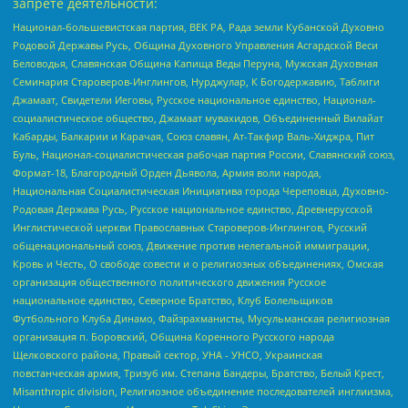
запрете деятельности:
Национал-большевистская партия, ВЕК РА, Рада земли Кубанской Духовно
Родовой Державы Русь, Община Духовного Управления Асгардской Веси
Беловодья, Славянская Община Капища Веды Перуна, Мужская Духовная
Семинария Староверов-Инглингов, Нурджулар, К Богодержавию, Таблиги
Джамаат, Свидетели Иеговы, Русское национальное единство, Национал-
социалистическое общество, Джамаат мувахидов, Объединенный Вилайат
Кабарды, Балкарии и Карачая, Союз славян, Ат-Такфир Валь-Хиджра, Пит
Буль, Национал-социалистическая рабочая партия России, Славянский союз,
Формат-18, Благородный Орден Дьявола, Армия воли народа,
Национальная Социалистическая Инициатива города Череповца, Духовно-
Родовая Держава Русь, Русское национальное единство, Древнерусской
Инглистической церкви Православных Староверов-Инглингов, Русский
общенациональный союз, Движение против нелегальной иммиграции,
Кровь и Честь, О свободе совести и о религиозных объединениях, Омская
организация общественного политического движения Русское
национальное единство, Северное Братство, Клуб Болельщиков
Футбольного Клуба Динамо, Файзрахманисты, Мусульманская религиозная
организация п. Боровский, Община Коренного Русского народа
Щелковского района, Правый сектор, УНА - УНСО, Украинская
повстанческая армия, Тризуб им. Степана Бандеры, Братство, Белый Крест,
Misanthropic division, Религиозное объединение последователей инглиизма,