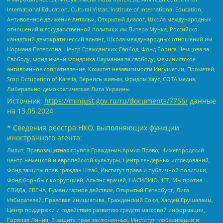
International Education, Cultural Vistas, Institute of International Education,
Антивоенное движение Антальи, Открытый диалог, Школа международных
отношений и государственной политики им Питера Мунка, Российско-
канадский демократический альянс, Школа международных отношений им
Нормана Патерсона, Центр Гражданских Свобод, Фонд Бориса Немцова за
Свободу, Фонд имени Фридриха Науманна за свободу, Феминистское
антивоенное сопротивление, Комитет независимости Ингушетии, Прометей,
Stop Occupation of Karelia, Вернись живым, Фридом Хаус, СОТА медиа,
Либерально-демократическая Лига Украины
Источник:
https://minjust.gov.ru/ru/documents/7756/
данные
на
13.05.2024
* Сведения реестра НКО, выполняющих функции
иностранного агента:
Лилит, Правозащитная группа Гражданин.Армия.Право, Нижегородский
центр немецкой и европейской культуры, Центр гендерных исследований,
Фонд защиты прав граждан Штаб, Институт права и публичной политики,
Фонд борьбы с коррупцией, Альянс врачей, НАСИЛИЮ.НЕТ, Мы против
СПИДа, СВЕЧА, Гуманитарное действие, Открытый Петербург, Лига
Избирателей, Правовая инициатива, Гражданский Союз, Хасдей Ерушалаим,
Центр поддержки и содействия развитию средств массовой информации,
Горячая Линия, В защиту прав заключенных, Институт глобализации и