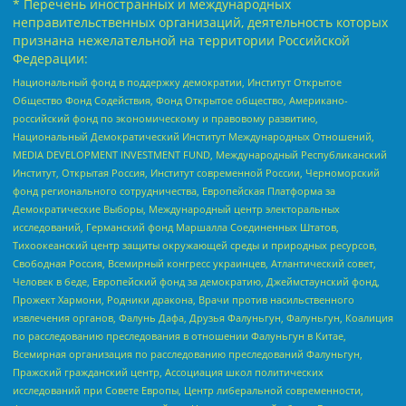
* Перечень иностранных и международных
неправительственных организаций, деятельность которых
признана нежелательной на территории Российской
Федерации:
Национальный фонд в поддержку демократии, Институт Открытое
Общество Фонд Содействия, Фонд Открытое общество, Американо-
российский фонд по экономическому и правовому развитию,
Национальный Демократический Институт Международных Отношений,
MEDIA DEVELOPMENT INVESTMENT FUND, Международный Республиканский
Институт, Открытая Россия, Институт современной России, Черноморский
фонд регионального сотрудничества, Европейская Платформа за
Демократические Выборы, Международный центр электоральных
исследований, Германский фонд Маршалла Соединенных Штатов,
Тихоокеанский центр защиты окружающей среды и природных ресурсов,
Свободная Россия, Всемирный конгресс украинцев, Атлантический совет,
Человек в беде, Европейский фонд за демократию, Джеймстаунский фонд,
Прожект Хармони, Родники дракона, Врачи против насильственного
извлечения органов, Фалунь Дафа, Друзья Фалуньгун, Фалуньгун, Коалиция
по расследованию преследования в отношении Фалуньгун в Китае,
Всемирная организация по расследованию преследований Фалуньгун,
Пражский гражданский центр, Ассоциация школ политических
исследований при Совете Европы, Центр либеральной современности,