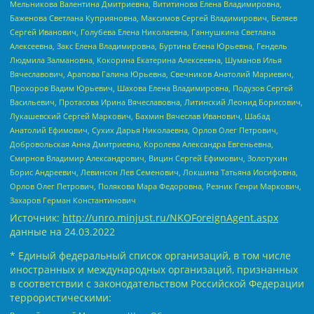
Мельникова Валентина Дмитриевна, Вититинова Елена Владимировна,
Баженова Светлана Куприяновна, Максимов Сергей Владимирович, Беляев
Сергей Иванович, Голубева Елена Николаевна, Ганнушкина Светлана
Алексеевна, Закс Елена Владимировна, Буртина Елена Юрьевна, Гендель
Людмила Залмановна, Кокорина Екатерина Алексеевна, Шуманов Илья
Вячеславович, Арапова Галина Юрьевна, Свечников Анатолий Мариевич,
Прохоров Вадим Юрьевич, Шахова Елена Владимировна, Подузов Сергей
Васильевич, Протасова Ирина Вячеславовна, Литинский Леонид Борисович,
Лукашевский Сергей Маркович, Бахмин Вячеслав Иванович, Шабад
Анатолий Ефимович, Сухих Дарья Николаевна, Орлов Олег Петрович,
Добровольская Анна Дмитриевна, Королева Александра Евгеньевна,
Смирнов Владимир Александрович, Вицин Сергей Ефимович, Золотухин
Борис Андреевич, Левинсон Лев Семенович, Локшина Татьяна Иосифовна,
Орлов Олег Петрович, Полякова Мара Федоровна, Резник Генри Маркович,
Захаров Герман Константинович
Источник:
http://unro.minjust.ru/NKOForeignAgent.aspx
данные на
24.03.2022
* Единый федеральный список организаций, в том числе
иностранных и международных организаций, признанных
в соответствии с законодательством Российской Федерации
террористическими: