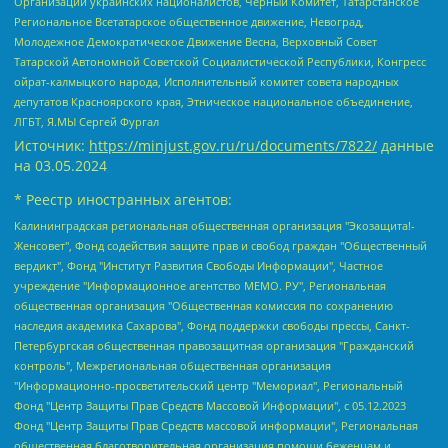
Организации украинских националистов, Черный Комитет, Татарстанское
Региональное Всетатарское общественное движение, Невоград,
Молодежное Демократическое Движение Весна, Верховный Совет
Татарской Автономной Советской Социалистической Республики, Конгресс
ойрат-калмыцкого народа, Исполнительный комитет совета народных
депутатов Красноярского края, Этническое национальное объединение,
ЛГБТ, Я.МЫ Сергей Фургал
Источник:
https://minjust.gov.ru/ru/documents/7822/
данные
на
03.05.2024
* Реестр иностранных агентов:
Калининградская региональная общественная организация "Экозащита!-Женсовет", Фонд содействия защите прав и свобод граждан "Общественный вердикт", Фонд "Институт Развития Свободы Информации", Частное учреждение "Информационное агентство МЕМО. РУ", Региональная общественная организация "Общественная комиссия по сохранению наследия академика Сахарова", Фонд поддержки свободы прессы, Санкт-Петербургская общественная правозащитная организация "Гражданский контроль", Межрегиональная общественная организация "Информационно-просветительский центр "Мемориал", Региональный Фонд "Центр Защиты Прав Средств Массовой Информации", с 05.12.2023 Фонд "Центр Защиты Прав Средств массовой информации", Региональная общественная благотворительная организация помощи беженцам и мигрантам "Гражданское содействие", Негосударственное образовательное учреждение дополнительного профессионального образования (повышение квалификации) специалистов "АКАДЕМИЯ ПО ПРАВАМ ЧЕЛОВЕКА", Свердловская региональная общественная организация "Сутяжник", Автономная некоммерческая организация "Центр независимых социологических исследований", Союз общественных объединений "Российский исследовательский центр по правам человека", Региональное общественное учреждение научно-информационный центр "МЕМОРИАЛ", Некоммерческая организация "Фонд защиты гласности", Автономная некоммерческая организация "Институт прав человека", Городская общественная организация "Екатеринбургское общество "МЕМОРИАЛ", Городская общественная организация "Рязанское историко-просветительское и правозащитное общество "Мемориал" (Рязанский Мемориал), Челябинский региональный орган общественной самодеятельности – женское общественное объединение "Женщины Евразии", Челябинский региональный орган общественной самодеятельности "Уральская правозащитная группа", Фонд содействия защите здоровья и социальной справедливости имени Андрея Рылькова, Автономная Некоммерческая Организация "Аналитический Центр Юрия Левады", Автономная некоммерческая организация социальной поддержки населения "Проект Апрель", Региональная общественная организация помощи женщинам и детям, находящимся в кризисной ситуации "Информационно-методический центр "Анна", Фонд содействия развитию массовых коммуникаций и правовому просвещению "Так-так-Так", Фонд содействия устойчивому развитию "Серебряная тайга", Свердловский региональный общественный фонд социальных проектов "Новое время", "Idel.Реалии", Кавказ.Реалии, Крым.Реалии, Телеканал Настоящее Время, Татаро-башкирская служба Радио Свобода (Azatliq Radiosi), Радио Свободная Европа/Радио Свобода (PCE/PC), "Сибирь.Реалии", "Фактограф", Благотворительный фонд помощи осужденным и их семьям, Автономная некоммерческая организация "Институт глобализации и социальных движений", Фонд "В защиту прав заключенных", Частное учреждение "Центр поддержки и содействия развитию средств массовой информации", Пензенский региональный общественный благотворительный фонд "Гражданский союз", "Север.Реалии", Некоммерческая организация Фонд "Правовая инициатива", Общество с ограниченной ответственностью "Радио Свободная Европа/Радио Свобода", Чешское информационное агентство "MEDIUM-ORIENT", Красноярская региональная общественная организация "Мы против СПИДа", Камалягин Денис Николаевич, Маркелов Сергей Евгеньевич, Пономарев Лев Александрович, Савицкая Людмила Алексеевна, Автономная некоммерческая организация "Центр по работе с проблемой насилия "НАСИЛИЮ.НЕТ", Межрегиональный профессиональный союз работников здравоохранения "Альянс врачей", Юридическое лицо, зарегистрированное в Латвийской Республике, SIA "Medusa Project" (регистрационный номер 40103797863, дата регистрации 10.06.2014), Некоммерческая организация "Фонд по борьбе с коррупцией", Автономная некоммерческая организация "Институт права и публичной политики", Баданин Роман Сергеевич, Гликин Максим Александрович, Железнова Мария Михайловна, Лукьянова Юлия Сергеевна, Маетная Елизавета Витальевна, Маняхин Петр Борисович, Чуракова Ольга Владимировна, Ярош Юлия Петровна, Юридическое лицо "The Insider SIA", зарегистрированное в Риге, Латвийская Республика (дата регистрации 26.06.2015), являющееся администратором доменного имени интернет-издания "The Insider SIA", https://theins.ru, Постернак Алексей Евгеньевич, Рубин Михаил Аркадьевич, Анин Роман Александрович, Юридическое лицо Istories fonds, зарегистрированное в Латвийской Республике (регистрационный номер 50008295751, дата регистрации 24.02.2020), Великовский Дмитрий Александрович, Долинина Ирина Николаевна, Мароховская Алеся Алексеевна, Шлейнов Роман Юрьевич, Шмагун Олеся Валентиновна, Общество с ограниченной ответственностью "Альтаир 2021", Общество с ограниченной ответственностью "Вега 2021", Общество с ограниченной ответственностью "Главный редактор 2021", Общество с ограниченной ответственностью "Ромашки монолит", Важенков Артем Валерьевич, Ивановская областная общественная организация "Центр гендерных исследований", Гурман Юрий Альбертович, Медиапроект "ОВД-Инфо", Егоров Владимир Владимирович, Жилинский Владимир Александрович, Общество с ограниченной ответственностью "ЗП", Иванова София Юрьевна, Карезина Инна Павловна, Кильтау Екатерина Викторовна, Петров Алексей Викторович, Пискунов Сергей Евгеньевич, Смирнов Сергей Сергеевич, Тихонов Михаил Сергеевич, Общество с ограниченной ответственностью "ЖУРНАЛИСТ-ИНОСТРАННЫЙ АГЕНТ", Арапова Галина Юрьевна, Вольтская Татьяна Анатольевна, Американская компания "Mason G.E.S. Anonymous Foundation" (США), являющаяся владельцем интернет-издания https://mnews.world/, Компания "Stichting Bellingcat", зарегистрированная в Нидерландах (дата регистрации 11.07.2018), Захаров Андрей Вячеславович, Клепиковская Екатерина Дмитриевна, Общество с ограниченной ответственностью "МЕМО", Перл Роман Александрович, Симонов Евгений Алексеевич, Соловьева Елена Анатольевна, Сотников Даниил Владимирович, Сурначева Елизавета Дмитриевна, Автономная некоммерческая организация по защите прав человека и информированию населения "Якутия – Наше Мнение", Общество с ограниченной ответственностью "Москоу диджитал медиа", с 26.01.2023 Общество с ограниченной ответственностью "Чайка Белые сады", Ветошкина Валерия Валерьевна, Заговора Максим Александрович, Межрегиональное общественное движение "Российская ЛГБТ - сеть", Оленичев Максим Владимирович, Павлов Иван Юрьевич, Скворцова Елена Сергеевна, Общество с ограниченной ответственностью "Как бы инагент", Кочетков Игорь Викторович, Общество с ограниченной ответственностью "Честные выборы", Еланчик Олег Александрович, Общество с ограниченной ответственностью "Нобелевский призыв", Гималова Регина Эмилевна, Григорьев Андрей Валерьевич, Григорьева Алина Александровна, Ассоциация по содействию защите прав призывников, альтернативнослужащих и военнослужащих "Правозащитная группа "Гражданин.Армия.Право", Хисамова Регина Фаритовна, Автономная некоммерческая организация по реализации социально-правовых программ "Лилит", Дальневосточное общественное движение "Маяк", Санкт-Петербургская ЛГБТ-инициативная группа "Выход", Инициативная группа ЛГБТ+ "Реверс", Алексеев Андрей Викторович, Бекбулатова Таисия Львовна, Беляев Иван Михайлович, Владыкина Елена Сергеевна, Гельман Марат Александрович, Никульшина Вероника Юрьевна, Толоконникова Надежда Андреевна, Шендерович Виктор Анатольевич, Общество с ограниченной ответственностью "Данное сообщение", Общество с ограниченной ответственностью Издательский дом "Новая глава", Айнбиндер Александра Александровна, Московский комьюнити-центр для ЛГБТ+инициатив, Благотворительный фонд развития филантропии, Deutsche Welle (Германия, Kurt-Schumacher-Strasse 3, 53113 Bonn), Борзунова Мария Михайловна, Воробьев Виктор Викторович, Голубева Анна Львовна, Константинова Алла Михайловна, Малкова Ирина Владимировна, Мурадов Мурад Абдулгалимович, Осетинская Елизавета Николаевна, Понасенков Евгений Николаевич, Ганапольский Матвей Юрьевич, Киселев Евгений Алексеевич, Борухович Ирина Григорьевна, Дремин Иван Тимофеевич, Дубровский Дмитрий Викторович, Красноярская региональная общественная организация поддержки и развития альтернативных образовательных технологий и межкультурных коммуникаций "ИНТЕРРА", Маяковская Екатерина Алексеевна, Фейгин Марк Захарович, Филимонов Андрей Викторович, Дзугкоева Регина Николаевна, Доброхотов Роман Александрович, Дудь Юрий Александрович, Елкин Сергей Владимирович, Кругликов Кирилл Игоревич, Сабунаева Мария Леонидовна, Семенов Алексей Владимирович, Шаинян Карен Багратович, Шульман Екатерина Михайловна, Асафьев Артур Валерьевич, Вахштайн Виктор Семенович, Венедиктов Алексей Алексеевич, Лушникова Екатерина Евгеньевна, Волков Леонид Михайлович, Невзоров Александр Глебович, Пархоменко Сергей Борисович, Сироткин Ярослав Николаевич, Кара-Мурза Владимир Владимирович, Баранова Наталья Владимировна, Гозман Леонид Яковлевич, Кагарлицкий Борис Юльевич, Климарев Михаил Валерьевич, Милов Владимир Станиславович, Автономная некоммерческая организация Краснодарский центр современного искусства "Типография", Моргенштерн Алишер Тагирович, Соболь Любовь Эдуардовна, Общество с ограниченной ответственностью "ЛИЗА НОРМ", Каспаров Гарри Кимович, Ходорковский Михаил Борисович, Общество с ограниченной ответственностью "Апрельские тезисы", Данилович Ирина Брониславовна, Кашин Олег Владимирович, Петров Николай Владимирович, Пивоваров Алексей Владимирович, Соколов Михаил Владимирович, Цветкова Юлия Владимировна, Чичваркин Евгений Александрович, Комитет против пыток/Команда против пыток, Общество с ограниченной ответственностью "Первый научный", Общество с ограниченной ответственностью "Вертолет и ко", Белоцерковская Вероника Борисовна, Кац Максим Евгеньевич, Лазарева Татьяна Юрьевна, Шаведдинов Руслан Табризович, Яшин Илья Валерьевич, Общество с ограниченной ответственностью "Иноагент ААВ", Алешковский Дмитрий Петрович, Альбац Евгения Марковна, Быков Дмитрий Львович, Галямина Юлия Евгеньевна, Лойко Сергей Леонидович, Мартынов Кирилл Константинович, Медведев Сергей Александрович, Крашенинников Федор Геннадиевич, Гордеева Катерина Вл