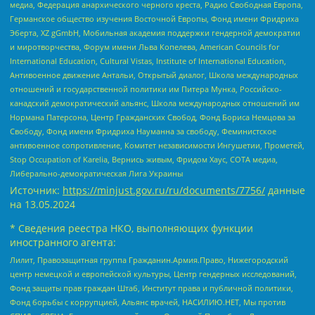
медиа, Федерация анархического черного креста, Радио Свободная Европа,
Германское общество изучения Восточной Европы, Фонд имени Фридриха
Эберта, XZ gGmbH, Мобильная академия поддержки гендерной демократии
и миротворчества, Форум имени Льва Копелева, American Councils for
International Education, Cultural Vistas, Institute of International Education,
Антивоенное движение Антальи, Открытый диалог, Школа международных
отношений и государственной политики им Питера Мунка, Российско-
канадский демократический альянс, Школа международных отношений им
Нормана Патерсона, Центр Гражданских Свобод, Фонд Бориса Немцова за
Свободу, Фонд имени Фридриха Науманна за свободу, Феминистское
антивоенное сопротивление, Комитет независимости Ингушетии, Прометей,
Stop Occupation of Karelia, Вернись живым, Фридом Хаус, СОТА медиа,
Либерально-демократическая Лига Украины
Источник:
https://minjust.gov.ru/ru/documents/7756/
данные
на
13.05.2024
* Сведения реестра НКО, выполняющих функции
иностранного агента:
Лилит, Правозащитная группа Гражданин.Армия.Право, Нижегородский
центр немецкой и европейской культуры, Центр гендерных исследований,
Фонд защиты прав граждан Штаб, Институт права и публичной политики,
Фонд борьбы с коррупцией, Альянс врачей, НАСИЛИЮ.НЕТ, Мы против