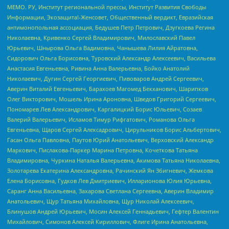
МЕМО. РУ, Институт региональной прессы, Институт Развития Свободы
Информации, Экозащита!-Женсовет, Общественный вердикт, Евразийская
антимонопольная ассоциация, Бедушев Петр Петрович, Дзугкоева Регина
Николаевна, Кривенко Сергей Владимирович, Милославский Павел
Юрьевич, Шнырова Ольга Вадимовна, Чанышева Лилия Айратовна,
Сидорович Ольга Борисовна, Туровский Александр Алексеевич, Васильева
Анастасия Евгеньевна, Ривина Анна Валерьевна, Бойко Анатолий
Николаевич, Дугин Сергей Георгиевич, Пивоваров Андрей Сергеевич,
Аверин Виталий Евгеньевич, Барахоев Магомед Бекханович, Шарипков
Олег Викторович, Мошель Ирина Ароновна, Шведов Григорий Сергеевич,
Пономарев Лев Александрович, Каргалицкий Борис Юльевич, Созаев
Валерий Валерьевич, Исламов Тимур Рифгатович, Романова Ольга
Евгеньевна, Щаров Сергей Алексадрович, Цирульников Борис Альбертович,
Гасан Ольга Павловна, Паутов Юрий Анатольевич, Верховский Александр
Маркович, Пислакова-Паркер Марина Петровна, Кочеткова Татьяна
Владимировна, Чуркина Наталья Валерьевна, Акимова Татьяна Николаевна,
Золотарева Екатерина Александровна, Рачинский Ян Збигневич, Жемкова
Елена Борисовна, Гудков Лев Дмитриевич, Илларионова Юлия Юрьевна,
Саранг Анна Васильевна, Захарова Светлана Сергеевна, Аверин Владимир
Анатольевич, Щур Татьяна Михайловна, Щур Николай Алексеевич,
Блинушов Андрей Юрьевич, Мосин Алексей Геннадьевич, Гефтер Валентин
Михайлович, Симонов Алексей Кириллович, Флиге Ирина Анатольевна,