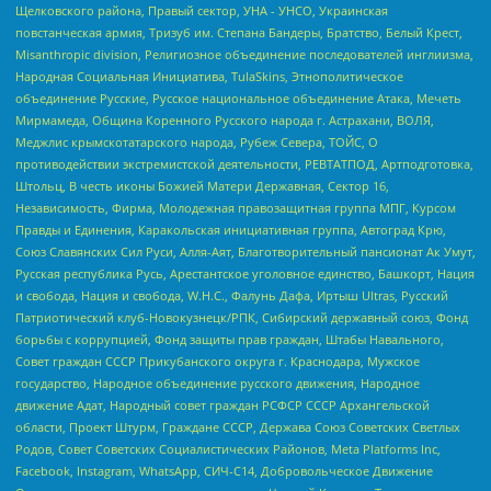
Щелковского района, Правый сектор, УНА - УНСО, Украинская
повстанческая армия, Тризуб им. Степана Бандеры, Братство, Белый Крест,
Misanthropic division, Религиозное объединение последователей инглиизма,
Народная Социальная Инициатива, TulaSkins, Этнополитическое
объединение Русские, Русское национальное объединение Атака, Мечеть
Мирмамеда, Община Коренного Русского народа г. Астрахани, ВОЛЯ,
Меджлис крымскотатарского народа, Рубеж Севера, ТОЙС, О
противодействии экстремистской деятельности, РЕВТАТПОД, Артподготовка,
Штольц, В честь иконы Божией Матери Державная, Сектор 16,
Независимость, Фирма, Молодежная правозащитная группа МПГ, Курсом
Правды и Единения, Каракольская инициативная группа, Автоград Крю,
Союз Славянских Сил Руси, Алля-Аят, Благотворительный пансионат Ак Умут,
Русская республика Русь, Арестантское уголовное единство, Башкорт, Нация
и свобода, Нация и свобода, W.H.С., Фалунь Дафа, Иртыш Ultras, Русский
Патриотический клуб-Новокузнецк/РПК, Сибирский державный союз, Фонд
борьбы с коррупцией, Фонд защиты прав граждан, Штабы Навального,
Совет граждан СССР Прикубанского округа г. Краснодара, Мужское
государство, Народное объединение русского движения, Народное
движение Адат, Народный совет граждан РСФСР СССР Архангельской
области, Проект Штурм, Граждане СССР, Держава Союз Советских Светлых
Родов, Совет Советских Социалистических Районов, Meta Platforms Inc,
Facebook, Instagram, WhatsApp, СИЧ-С14, Добровольческое Движение