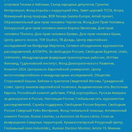
островов Тисима и Хабомаи, Съезд народных депутатов, Гринпис
Интернешнл, Фонд борьбы с коррупцией Инк, Завет церквей TCCN, Агора,
Всемирный фонд природы, BDR Novaja Gazeta-Europe, Алтай проект,
Образовательный дом прав человека Чернигов, Фонд Дом Прав Человека,
Белорусский дом прав человека имени Бориса Звозскова, Дом прав
человека Тбилиси, Дом прав человека Ереван, Дом прав человека Крым,
Центр дикого лосося, TVR Studios, ТВ Дождь, Центр европейских
исследований им Вилфрида Мартенса, Сетевое объединение журналистов
расследователей, АЛЛАТРА, За свободную Россию, Свободная Бурятия, Uralic,
UnKremlin, Международная федерация транспортных рабочих, ИстЧам
Финланд, Гудзоновский институт, Фонд Демократического Развития,
Комитет-2024, Центрально-Европейский университет, Центр
восточноевропейских и международных исследований, Общество
Сторожевой башни, Библии и трактатов Свидетелей Иеговы, Гражданский
Совет, Центр анализа европейской политики, Академическая сеть Восточная
Европа, Российский комитет действия, РЭНД корпорейшн, Русская Америка
за демократию в России, Настоящая Россия, Глобальная сеть журналистов-
расследователей, Служба поддержки, Свободная Россия Берлин, Свободная
Россия Северный Рейн-Вестфалия, Фонд глобальной помощи, Антивоенный
комитет России, Russie-Libertes, La Asocicion de Rusos Libres, Союз за
возвращение Северных территорий, Крымскотатарский Ресурсный Центр,
Глобальный союз IndustriALL, Russian Election Monitor, Article 19, Мнение