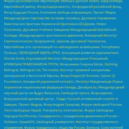
Форум русскоязычных европейцев, Немецко-русский обмен, Бард колледж,
Европейский выбор, Фонд Ходорковского, Оксфордский российский фонд,
Фонд Будущее России, Компания свободы информации, Проект Медиа,
Международное партнерство за права человека, Духовное Управление
Евангельских Христиан Украинской Христианской Церкви, Новое
Поколение, Духовное Учебное Заведение Международный Библейский
Колледж, Международное христианское движение, Всемирный Институт
Саентологических Предприятий, Церковь Духовной Технологии,
Европейская сеть организаций по наблюдению за выборами, Республика
Польша, СВОБОДНЫЙ ИДЕЛЬ-УРАЛ, Ассоциация развития журналистики,
IStories fonds, Королевский Институт Международных Отношений,
КРИМСЬКА ПРАВОЗАХИСНА ГРУПА, Фонд имени Генриха Бёлля, Stichting
Bellingcat, Bellingcat Ltd, The Insider, Институт правовой инициативы
Центральной и Восточной Европы, Фонд Открытой Эстонии, Calvert 22
Foundation, Канадский украинский конгресс, Институт Макдональда-Лорье,
Украинская национальная федерация Канады, Декабристы, Международный
научный центр им Вудро Вильсона, Свободная пресса, Возрождение,
Всеукраинский духовный центр , Риддл, Русский антивоенный комитет в
Швеции, Проект Медуза, Фонд Андрея Сахарова, Форум свободной России,
Лига Свободных Наций, Transparеncy International, Форум Свободных
Народов ПостРоссии, Солидарность с гражданским движением в России –
Solidarus, КрымSOS, Свободный университет, Институт государственного
управления, Форум гражданского общества Россия, Беллона, Союз жителей