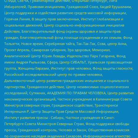
СПИДа, СВЕЧА, Гуманитарное действие, Открытый Петербург, Лига
Избирателей, Правовая инициатива, Гражданский Союз, Хасдей Ерушалаим,
Центр поддержки и содействия развитию средств массовой информации,
Горячая Линия, В защиту прав заключенных, Институт глобализации и
социальных движений, Центр социально-информационных инициатив
Действие, Благотворительный фонд охраны здоровья и защиты прав
граждан, Благотворительный фонд помощи осужденным и их семьям, Фонд
Тольятти, Новое время, Серебряная тайга, Так-Так-Так, Сова, центр Анна,
Проект Апрель, Самарская губерния, Эра здоровья, Мемориал,
Аналитический Центр Юрия Левады, Издательство Парк Гагарина, Фонд
имени Андрея Рылькова, Сфера, Центр СИБАЛЬТ, Уральская правозащитная
группа, Женщины Евразии, Институт прав человека, Фонд защиты гласности,
Российский исследовательский центр по правам человека,
Дальневосточный центр развития гражданских инициатив и социального
партнерства, Гражданское действие, Центр независимых социологических
исследований, Сутяжник, АКАДЕМИЯ ПО ПРАВАМ ЧЕЛОВЕКА, Центр развития
некоммерческих организаций, Частное учреждение в Калининграде Совета
Министров северных стран, Гражданское содействие, Трансперенси
Интернешнл-Р, Центр Защиты Прав Средств Массовой Информации,
Институт развития прессы - Сибирь, Частное учреждение в Санкт-
Петербурге Совета Министров Северных Стран, Фонд поддержки свободы
прессы, Гражданский контроль, Человек и Закон, Общественная комиссия
по сохранению наследия академика Сахарова, Информационное агентство