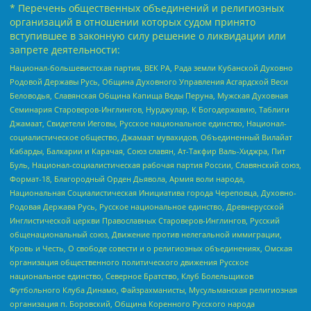
* Перечень общественных объединений и религиозных
организаций в отношении которых судом принято
вступившее в законную силу решение о ликвидации или
запрете деятельности:
Национал-большевистская партия, ВЕК РА, Рада земли Кубанской Духовно
Родовой Державы Русь, Община Духовного Управления Асгардской Веси
Беловодья, Славянская Община Капища Веды Перуна, Мужская Духовная
Семинария Староверов-Инглингов, Нурджулар, К Богодержавию, Таблиги
Джамаат, Свидетели Иеговы, Русское национальное единство, Национал-
социалистическое общество, Джамаат мувахидов, Объединенный Вилайат
Кабарды, Балкарии и Карачая, Союз славян, Ат-Такфир Валь-Хиджра, Пит
Буль, Национал-социалистическая рабочая партия России, Славянский союз,
Формат-18, Благородный Орден Дьявола, Армия воли народа,
Национальная Социалистическая Инициатива города Череповца, Духовно-
Родовая Держава Русь, Русское национальное единство, Древнерусской
Инглистической церкви Православных Староверов-Инглингов, Русский
общенациональный союз, Движение против нелегальной иммиграции,
Кровь и Честь, О свободе совести и о религиозных объединениях, Омская
организация общественного политического движения Русское
национальное единство, Северное Братство, Клуб Болельщиков
Футбольного Клуба Динамо, Файзрахманисты, Мусульманская религиозная
организация п. Боровский, Община Коренного Русского народа