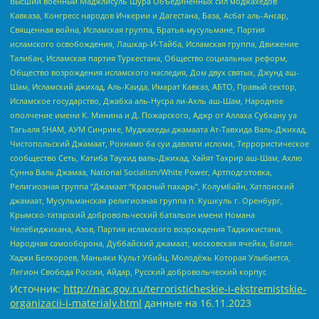
Высший военный Маджлисуль Шура Объединенных сил моджахедов
Кавказа, Конгресс народов Ичкерии и Дагестана, База, Асбат аль-Ансар,
Священная война, Исламская группа, Братья-мусульмане, Партия
исламского освобождения, Лашкар-И-Тайба, Исламская группа, Движение
Талибан, Исламская партия Туркестана, Общество социальных реформ,
Общество возрождения исламского наследия, Дом двух святых, Джунд аш-
Шам, Исламский джихад, Аль-Каида, Имарат Кавказ, АБТО, Правый сектор,
Исламское государство, Джабха аль-Нусра ли-Ахль аш-Шам, Народное
ополчение имени К. Минина и Д. Пожарского, Аджр от Аллаха Субхану уа
Тагьаля SHAM, АУМ Синрике, Муджахеды джамаата Ат-Тавхида Валь-Джихад,
Чистопольский Джамаат, Рохнамо ба суи давлати исломи, Террористическое
сообщество Сеть, Катиба Таухид валь-Джихад, Хайят Тахрир аш-Шам, Ахлю
Сунна Валь Джамаа, National Socialism/White Power, Артподготовка,
Религиозная группа “Джамаат “Красный пахарь”, Колумбайн, Хатлонский
джамаат, Мусульманская религиозная группа п. Кушкуль г. Оренбург,
Крымско-татарский добровольческий батальон имени Номана
Челебиджихана, Азов, Партия исламского возрождения Таджикистана,
Народная самооборона, Дуббайский джамаат, московская ячейка, Батал-
Хаджи Белхороев, Маньяки Культ Убийц, Молодёжь Которая Улыбается,
Легион Свобода России, Айдар, Русский добровольческий корпус
Источник:
http://nac.gov.ru/terroristicheskie-i-ekstremistskie-
organizacii-i-materialy.html
данные на
16.11.2023