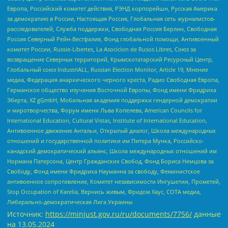
Европа, Российский комитет действия, РЭНД корпорейшн, Русская Америка
за демократию в России, Настоящая Россия, Глобальная сеть журналистов-
расследователей, Служба поддержки, Свободная Россия Берлин, Свободная
Россия Северный Рейн-Вестфалия, Фонд глобальной помощи, Антивоенный
комитет России, Russie-Libertes, La Asocicion de Rusos Libres, Союз за
возвращение Северных территорий, Крымскотатарский Ресурсный Центр,
Глобальный союз IndustriALL, Russian Election Monitor, Article 19, Мнение
медиа, Федерация анархического черного креста, Радио Свободная Европа,
Германское общество изучения Восточной Европы, Фонд имени Фридриха
Эберта, XZ gGmbH, Мобильная академия поддержки гендерной демократии
и миротворчества, Форум имени Льва Копелева, American Councils for
International Education, Cultural Vistas, Institute of International Education,
Антивоенное движение Антальи, Открытый диалог, Школа международных
отношений и государственной политики им Питера Мунка, Российско-
канадский демократический альянс, Школа международных отношений им
Нормана Патерсона, Центр Гражданских Свобод, Фонд Бориса Немцова за
Свободу, Фонд имени Фридриха Науманна за свободу, Феминистское
антивоенное сопротивление, Комитет независимости Ингушетии, Прометей,
Stop Occupation of Karelia, Вернись живым, Фридом Хаус, СОТА медиа,
Либерально-демократическая Лига Украины
Источник:
https://minjust.gov.ru/ru/documents/7756/
данные
на
13.05.2024