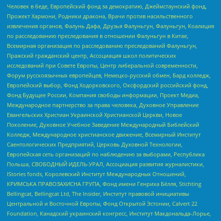
Человек в беде, Европейский фонд за демократию, Джеймстаунский фонд,
Прожект Хармони, Родники дракона, Врачи против насильственного
извлечения органов, Фалунь Дафа, Друзья Фалуньгун, Фалуньгун, Коалиция
по расследованию преследования в отношении Фалуньгун в Китае,
Всемирная организация по расследованию преследований Фалуньгун,
Пражский гражданский центр, Ассоциация школ политических
исследований при Совете Европы, Центр либеральной современности,
Форум русскоязычных европейцев, Немецко-русский обмен, Бард колледж,
Европейский выбор, Фонд Ходорковского, Оксфордский российский фонд,
Фонд Будущее России, Компания свободы информации, Проект Медиа,
Международное партнерство за права человека, Духовное Управление
Евангельских Христиан Украинской Христианской Церкви, Новое
Поколение, Духовное Учебное Заведение Международный Библейский
Колледж, Международное христианское движение, Всемирный Институт
Саентологических Предприятий, Церковь Духовной Технологии,
Европейская сеть организаций по наблюдению за выборами, Республика
Польша, СВОБОДНЫЙ ИДЕЛЬ-УРАЛ, Ассоциация развития журналистики,
IStories fonds, Королевский Институт Международных Отношений,
КРИМСЬКА ПРАВОЗАХИСНА ГРУПА, Фонд имени Генриха Бёлля, Stichting
Bellingcat, Bellingcat Ltd, The Insider, Институт правовой инициативы
Центральной и Восточной Европы, Фонд Открытой Эстонии, Calvert 22
Foundation, Канадский украинский конгресс, Институт Макдональда-Лорье,