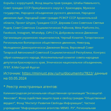
борьбы с коррупцией, Фонд защиты прав граждан, Штабы Навального,
Совет граждан СССР Прикубанского округа г. Краснодара, Мужское
государство, Народное объединение русского движения, Народное
движение Адат, Народный совет граждан РСФСР СССР Архангельской
области, Проект Штурм, Граждане СССР, Держава Союз Советских Светлых
Родов, Совет Советских Социалистических Районов, Meta Platforms Inc,
Facebook, Instagram, WhatsApp, СИЧ-С14, Добровольческое Движение
Организации украинских националистов, Черный Комитет, Татарстанское
Региональное Всетатарское общественное движение, Невоград,
Молодежное Демократическое Движение Весна, Верховный Совет
Татарской Автономной Советской Социалистической Республики, Конгресс
ойрат-калмыцкого народа, Исполнительный комитет совета народных
депутатов Красноярского края, Этническое национальное объединение,
ЛГБТ, Я.МЫ Сергей Фургал
Источник:
https://minjust.gov.ru/ru/documents/7822/
данные
на
03.05.2024
* Реестр иностранных агентов:
Калининградская региональная общественная организация "Экозащита!-Женсовет", Фонд содействия защите прав и свобод граждан "Общественный вердикт", Фонд "Институт Развития Свободы Информации", Частное учреждение "Информационное агентство МЕМО. РУ", Региональная общественная организация "Общественная комиссия по сохранению наследия академика Сахарова", Фонд поддержки свободы прессы, Санкт-Петербургская общественная правозащитная организация "Гражданский контроль", Межрегиональная общественная организация "Информационно-просветительский центр "Мемориал", Региональный Фонд "Центр Защиты Прав Средств Массовой Информации", с 05.12.2023 Фонд "Центр Защиты Прав Средств массовой информации", Региональная общественная благотворительная организация помощи беженцам и мигрантам "Гражданское содействие", Негосударственное образовательное учреждение дополнительного профессионального образования (повышение квалификации) специалистов "АКАДЕМИЯ ПО ПРАВАМ ЧЕЛОВЕКА", Свердловская региональная общественная организация "Сутяжник", Автономная некоммерческая организация "Центр независимых социологических исследований", Союз общественных объединений "Российский исследовательский центр по правам человека", Региональное общественное учреждение научно-информационный центр "МЕМОРИАЛ", Некоммерческая организация "Фонд защиты гласности", Автономная некоммерческая организация "Институт прав человека", Городская общественная организация "Екатеринбургское общество "МЕМОРИАЛ", Городская общественная организация "Рязанское историко-просветительское и правозащитное общество "Мемориал" (Рязанский Мемориал), Челябинский региональный орган общественной самодеятельности – женское общественное объединение "Женщины Евразии", Челябинский региональный орган общественной самодеятельности "Уральская правозащитная группа", Фонд содействия защите здоровья и социальной справедливости имени Андрея Рылькова, Автономная Некоммерческая Организация "Аналитический Центр Юрия Левады", Автономная некоммерческая организация социальной поддержки населения "Проект Апрель", Региональная общественная организация помощи женщинам и детям, находящимся в кризисной ситуации "Информационно-методический центр "Анна", Фонд содействия развитию массовых коммуникаций и правовому просвещению "Так-так-Так", Фонд содействия устойчивому развитию "Серебряная тайга", Свердловский региональный общественный фонд социальных проектов "Новое время", "Idel.Реалии", Кавказ.Реалии, Крым.Реалии, Телеканал Настоящее Время, Татаро-башкирская служба Радио Свобода (Azatliq Radiosi), Радио Свободная Европа/Радио Свобода (PCE/PC), "Сибирь.Реалии", "Фактограф", Благотворительный фонд помощи осужденным и их семьям, Автономная некоммерческая организация "Институт глобализации и социальных движений", Фонд "В защиту прав заключенных", Частное учреждение "Центр поддержки и содействия развитию средств массовой информации", Пензенский региональный общественный благотворительный фонд "Гражданский союз", "Север.Реалии", Некоммерческая организация Фонд "Правовая инициатива", Общество с ограниченной ответственностью "Радио Свободная Европа/Радио Свобода", Чешское информационное агентство "MEDIUM-ORIENT", Красноярская региональная общественная организация "Мы против СПИДа", Камалягин Денис Николаевич, Маркелов Сергей Евгеньевич, Пономарев Лев Александрович, Савицкая Людмила Алексеевна, Автономная некоммерческая организация "Центр по работе с проблемой насилия "НАСИЛИЮ.НЕТ", Межрегиональный профессиональный союз работников здравоохранения "Альянс врачей", Юридическое лицо, зарегистрированное в Латвийской Республике, SIA "Medusa Project" (регистрационный номер 40103797863, дата регистрации 10.06.2014), Некоммерческая организация "Фонд по борьбе с коррупцией", Автономная некоммерческая организация "Институт права и публичной политики", Баданин Роман Сергеевич, Гликин Максим Александрович, Железнова Мария Михайловна, Лукьянова Юлия Сергеевна, Маетная Елизавета Витальевна, Маняхин Петр Борисович, Чуракова Ольга Владимировна, Ярош Юлия Петровна, Юридическое лицо "The Insider SIA", зарегистрированное в Риге, Латвийская Республика (дата регистрации 26.06.2015), являющееся администратором доменного имени интернет-издания "The Insider SIA", https://theins.ru, Постернак Алексей Евгеньевич, Рубин Михаил Аркадьевич, Анин Роман Александрович, Юридическое лицо Istories fonds, зарегистрированное в Латвийской Республике (регистрационный номер 50008295751, дата регистрации 24.02.2020), Великовский Дмитрий Александрович, Долинина Ирина Николаевна, Мароховская Алеся Алексеевна, Шлейнов Роман Юрьевич, Шмагун Олеся Валентиновна, Общество с ограниченной ответственностью "Альтаир 2021", Общество с ограниченной ответственностью "Вега 2021", Общество с ограниченной ответственностью "Главный редактор 2021", Общество с ограниченной ответственностью "Ромашки монолит", Важенков Артем Валерьевич, Ивановская областная общественная организация "Центр гендерных исследований", Гурман Юрий Альбертович, Медиапроект "ОВД-Инфо", Егоров Владимир Владимирович, Жилинский Владимир Александрович, Общество с ограниченной ответственностью "ЗП", Иванова София Юрьевна, Карезина Инна Павловна, Кильтау Екатерина Викторовна, Петров Алексей Викторович, Пискунов Сергей Евгеньевич, Смирнов Сергей Сергеевич, Тихонов Михаил Сергеевич, Общество с ограниченной ответственностью "ЖУРНАЛИСТ-ИНОСТРАННЫЙ АГЕНТ", Арапова Галина Юрьевна, Вольтская Татьяна Анатольевна, Американская компания "Mason G.E.S. Anonymous Foundation" (США), являющаяся владельцем интернет-издания https://mnews.world/, Компания "Stichting Bellingcat", зарегистрированная в Нидерландах (дата регистрации 11.07.2018), Захаров Андрей Вячеславович, Клепиковская Екатерина Дмитриевна, Общество с ограниченной ответственностью "МЕМО", Перл Роман Александрович, Симонов Евгений Алексеевич, Соловьева Елена Анатольевна, Сотников Даниил Владимирович, Сурначева Елизавета Дмитриевна, Автономная некоммерческая организация по защите прав человека и информированию населения "Якутия – Наше Мнение", Общество с ограниченной ответственностью "Москоу диджитал медиа", с 26.01.2023 Общество с ограниченной ответственностью "Чайка Белые сады", Ветошкина Валерия Валерьевна, Заговора Максим Александрович, Межрегиональное общественное движение "Российская ЛГБТ - сеть", Оленичев Максим Владимирович, Павлов Иван Юрьевич, Скворцова Елена Сергеевна, Общество с ограниченной ответственностью "Как бы инагент", Кочетков Игорь Викторович, Общество с ограниченной ответственностью "Честные выборы", Еланчик Олег Александрович, Общество с ограниченной ответственностью "Нобелевский призыв", Гималова Регина Эмилевна, Григорьев Андрей Валерьевич, Григорьева Алина Александровна, Ассоциация по содействию защите прав призывников, альтернативнослужащих и военнослужащих "Правозащитная группа "Гражданин.Армия.Право", Хисамова Регина Фаритовна, Автономная некоммерческая организация по реализации социально-правовых программ "Лилит", Дальневосточное общественное движение "Маяк", Санкт-Петербургская ЛГБТ-инициативная группа "Выход", Инициативная группа ЛГБТ+ "Реверс", Алексеев Андрей Викторович, Бекбулатова Таисия Львовна, Беляев Иван Михайлович, Владыкина Елена Сергеевна, Гельман Марат Александрович, Никульшина Вероника Юрьевна, Толоконникова Надежда Андреевна, Шендерович Виктор Анатольевич, Общество с ограниченной ответственностью "Данное сообщение", Общество с ограниченной ответственностью Издательский дом "Новая глава", Айнбиндер Александра Александровна, Московский комьюнити-центр для ЛГБТ+инициатив, Благотворительный фонд развития филантропии, Deutsche Welle (Германия, Kurt-Schumacher-Strasse 3, 53113 Bonn), Борзунова Мария Михайловна, Воробьев Виктор Викторович, Голубева Анна Львовна, Константинова Алла Михайловна, Малкова Ирина Владимировна, Мурадов Мурад Абдулгалимович, Осетинская Елизавета Николаевна, Понасенков Евгений Николаевич, Ганапольский Матвей Юрьевич, Киселев Евгений Алексеевич, Борухович Ирина Григорьевна, Дремин Иван Тимофеевич, Дубровский Дмитрий Викторович, Красноярская региональная общественная организация поддержки и развития альтернативных образовательных технологий и межкультурных коммуникаций "ИНТЕРРА", Маяковская Екатерина Алексеевна, Фейгин Марк Захарович, Филимонов Андрей Викторович, Дзугкоева Регина Николаевна, Доброхотов Роман Александрович, Дудь Юрий Александрович, Елкин Сергей Владимирович, Кругликов Кирилл Игоревич, Сабунаева Мария Леонидовна, Семенов Алексей Владимирович, Шаинян Карен Багратович, Шульман Екатерина Михайловна, Асафьев Артур Валерьевич, Вахштайн Виктор Семенович, Венедиктов Алексей Алексеевич, Лушникова Екатерина Евгеньевна, Волков Леонид Михайлович, Невзоров Александр Глебович, Пархоменко Сергей Борисович, Сироткин Ярослав Николаевич, Кара-Мурза Владимир Владимирович, Баранова Наталья Владимировна, Гозман Леонид Яковлевич, Кагарлицкий Борис Юльевич, Климарев Михаил Валерьевич, Милов Владимир Станиславович, Автономная некоммерческая организация Краснодарский центр современного искусства "Типография", Моргенштерн Алишер Тагирович, Соболь Любовь Эдуардовна, Общество с ограниченной ответственностью "ЛИЗА НОРМ", Каспаров Гарри Кимович, Ходорковский Михаил Борисович, Общество с ограниченной ответственностью "Апрельские тезисы", Данилович Ирина Брониславовна, Кашин Олег Владимирович, Петров Николай Владимирович, Пивоваров Алексей Владимирович, Соколов Михаил Владимирович, Цветкова Юлия Владимировна, Чичваркин Евгений Александрович, Комитет против пыток/Команда против пыток, Общество с ограниченной ответственностью "Первый научный", Общество с ограниченной ответственностью "Вертолет и ко", Белоцерковская Вероника Борисовна, Кац Максим Евгеньевич, Лазарева Татьяна Юрьевна, Шаведдинов Руслан Табризович, Яшин Илья Валерьевич, Общество с ограниченной ответственностью "Иноагент ААВ", Алешковский Дмитрий Петрович, Альбац Евгения Марковна, Быков Дмитрий Львович, Галямина Юлия Евгеньевна, Лойко Сергей Леонидович, Мартынов Кирилл Константинович, Медведев Сергей Александрович, Крашенинников Федор Геннадиевич, Гордеева Катерина Вл