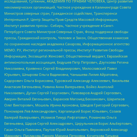
исследований, Сутяжник, АКАДЕМИЯ ПО ПРАВАМ ЧЕЛОВЕКА, Центр развития
некоммерческих организаций, Частное учреждение в Калининграде Совета
Министров северных стран, Гражданское содействие, Трансперенси
Интернешнл-Р, Центр Защиты Прав Средств Массовой Информации,
Институт развития прессы - Сибирь, Частное учреждение в Санкт-
Петербурге Совета Министров Северных Стран, Фонд поддержки свободы
прессы, Гражданский контроль, Человек и Закон, Общественная комиссия
по сохранению наследия академика Сахарова, Информационное агентство
МЕМО. РУ, Институт региональной прессы, Институт Развития Свободы
Информации, Экозащита!-Женсовет, Общественный вердикт, Евразийская
антимонопольная ассоциация, Бедушев Петр Петрович, Дзугкоева Регина
Николаевна, Кривенко Сергей Владимирович, Милославский Павел
Юрьевич, Шнырова Ольга Вадимовна, Чанышева Лилия Айратовна,
Сидорович Ольга Борисовна, Туровский Александр Алексеевич, Васильева
Анастасия Евгеньевна, Ривина Анна Валерьевна, Бойко Анатолий
Николаевич, Дугин Сергей Георгиевич, Пивоваров Андрей Сергеевич,
Аверин Виталий Евгеньевич, Барахоев Магомед Бекханович, Шарипков
Олег Викторович, Мошель Ирина Ароновна, Шведов Григорий Сергеевич,
Пономарев Лев Александрович, Каргалицкий Борис Юльевич, Созаев
Валерий Валерьевич, Исламов Тимур Рифгатович, Романова Ольга
Евгеньевна, Щаров Сергей Алексадрович, Цирульников Борис Альбертович,
Гасан Ольга Павловна, Паутов Юрий Анатольевич, Верховский Александр
Маркович, Пислакова-Паркер Марина Петровна, Кочеткова Татьяна