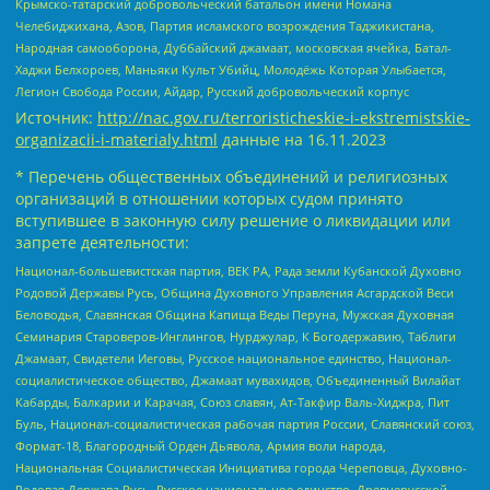
Крымско-татарский добровольческий батальон имени Номана
Челебиджихана, Азов, Партия исламского возрождения Таджикистана,
Народная самооборона, Дуббайский джамаат, московская ячейка, Батал-
Хаджи Белхороев, Маньяки Культ Убийц, Молодёжь Которая Улыбается,
Легион Свобода России, Айдар, Русский добровольческий корпус
Источник:
http://nac.gov.ru/terroristicheskie-i-ekstremistskie-
organizacii-i-materialy.html
данные на
16.11.2023
* Перечень общественных объединений и религиозных
организаций в отношении которых судом принято
вступившее в законную силу решение о ликвидации или
запрете деятельности:
Национал-большевистская партия, ВЕК РА, Рада земли Кубанской Духовно
Родовой Державы Русь, Община Духовного Управления Асгардской Веси
Беловодья, Славянская Община Капища Веды Перуна, Мужская Духовная
Семинария Староверов-Инглингов, Нурджулар, К Богодержавию, Таблиги
Джамаат, Свидетели Иеговы, Русское национальное единство, Национал-
социалистическое общество, Джамаат мувахидов, Объединенный Вилайат
Кабарды, Балкарии и Карачая, Союз славян, Ат-Такфир Валь-Хиджра, Пит
Буль, Национал-социалистическая рабочая партия России, Славянский союз,
Формат-18, Благородный Орден Дьявола, Армия воли народа,
Национальная Социалистическая Инициатива города Череповца, Духовно-
Родовая Держава Русь, Русское национальное единство, Древнерусской