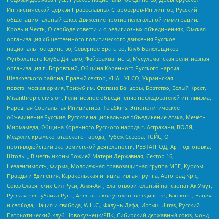
Инглистической церкви Православных Староверов-Инглингов, Русский
общенациональный союз, Движение против нелегальной иммиграции,
Кровь и Честь, О свободе совести и о религиозных объединениях, Омская
организация общественного политического движения Русское
национальное единство, Северное Братство, Клуб Болельщиков
Футбольного Клуба Динамо, Файзрахманисты, Мусульманская религиозная
организация п. Боровский, Община Коренного Русского народа
Щелковского района, Правый сектор, УНА - УНСО, Украинская
повстанческая армия, Тризуб им. Степана Бандеры, Братство, Белый Крест,
Misanthropic division, Религиозное объединение последователей инглиизма,
Народная Социальная Инициатива, TulaSkins, Этнополитическое
объединение Русские, Русское национальное объединение Атака, Мечеть
Мирмамеда, Община Коренного Русского народа г. Астрахани, ВОЛЯ,
Меджлис крымскотатарского народа, Рубеж Севера, ТОЙС, О
противодействии экстремистской деятельности, РЕВТАТПОД, Артподготовка,
Штольц, В честь иконы Божией Матери Державная, Сектор 16,
Независимость, Фирма, Молодежная правозащитная группа МПГ, Курсом
Правды и Единения, Каракольская инициативная группа, Автоград Крю,
Союз Славянских Сил Руси, Алля-Аят, Благотворительный пансионат Ак Умут,
Русская республика Русь, Арестантское уголовное единство, Башкорт, Нация
и свобода, Нация и свобода, W.H.С., Фалунь Дафа, Иртыш Ultras, Русский
Патриотический клуб-Новокузнецк/РПК, Сибирский державный союз, Фонд