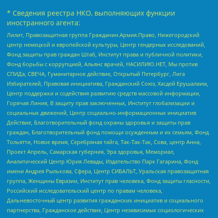
* Сведения реестра НКО, выполняющих функции
иностранного агента:
Лилит, Правозащитная группа Гражданин.Армия.Право, Нижегородский
центр немецкой и европейской культуры, Центр гендерных исследований,
Фонд защиты прав граждан Штаб, Институт права и публичной политики,
Фонд борьбы с коррупцией, Альянс врачей, НАСИЛИЮ.НЕТ, Мы против
СПИДа, СВЕЧА, Гуманитарное действие, Открытый Петербург, Лига
Избирателей, Правовая инициатива, Гражданский Союз, Хасдей Ерушалаим,
Центр поддержки и содействия развитию средств массовой информации,
Горячая Линия, В защиту прав заключенных, Институт глобализации и
социальных движений, Центр социально-информационных инициатив
Действие, Благотворительный фонд охраны здоровья и защиты прав
граждан, Благотворительный фонд помощи осужденным и их семьям, Фонд
Тольятти, Новое время, Серебряная тайга, Так-Так-Так, Сова, центр Анна,
Проект Апрель, Самарская губерния, Эра здоровья, Мемориал,
Аналитический Центр Юрия Левады, Издательство Парк Гагарина, Фонд
имени Андрея Рылькова, Сфера, Центр СИБАЛЬТ, Уральская правозащитная
группа, Женщины Евразии, Институт прав человека, Фонд защиты гласности,
Российский исследовательский центр по правам человека,
Дальневосточный центр развития гражданских инициатив и социального
партнерства, Гражданское действие, Центр независимых социологических