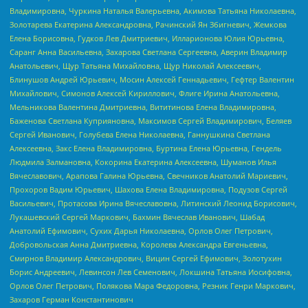
Владимировна, Чуркина Наталья Валерьевна, Акимова Татьяна Николаевна,
Золотарева Екатерина Александровна, Рачинский Ян Збигневич, Жемкова
Елена Борисовна, Гудков Лев Дмитриевич, Илларионова Юлия Юрьевна,
Саранг Анна Васильевна, Захарова Светлана Сергеевна, Аверин Владимир
Анатольевич, Щур Татьяна Михайловна, Щур Николай Алексеевич,
Блинушов Андрей Юрьевич, Мосин Алексей Геннадьевич, Гефтер Валентин
Михайлович, Симонов Алексей Кириллович, Флиге Ирина Анатольевна,
Мельникова Валентина Дмитриевна, Вититинова Елена Владимировна,
Баженова Светлана Куприяновна, Максимов Сергей Владимирович, Беляев
Сергей Иванович, Голубева Елена Николаевна, Ганнушкина Светлана
Алексеевна, Закс Елена Владимировна, Буртина Елена Юрьевна, Гендель
Людмила Залмановна, Кокорина Екатерина Алексеевна, Шуманов Илья
Вячеславович, Арапова Галина Юрьевна, Свечников Анатолий Мариевич,
Прохоров Вадим Юрьевич, Шахова Елена Владимировна, Подузов Сергей
Васильевич, Протасова Ирина Вячеславовна, Литинский Леонид Борисович,
Лукашевский Сергей Маркович, Бахмин Вячеслав Иванович, Шабад
Анатолий Ефимович, Сухих Дарья Николаевна, Орлов Олег Петрович,
Добровольская Анна Дмитриевна, Королева Александра Евгеньевна,
Смирнов Владимир Александрович, Вицин Сергей Ефимович, Золотухин
Борис Андреевич, Левинсон Лев Семенович, Локшина Татьяна Иосифовна,
Орлов Олег Петрович, Полякова Мара Федоровна, Резник Генри Маркович,
Захаров Герман Константинович