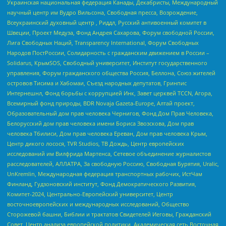
Украинская национальная федерация Канады, Декабристы, Международный
научный центр им Вудро Вильсона, Свободная пресса, Возрождение,
Всеукраинский духовный центр , Риддл, Русский антивоенный комитет в
Швеции, Проект Медуза, Фонд Андрея Сахарова, Форум свободной России,
Лига Свободных Наций, Transparеncy International, Форум Свободных
Народов ПостРоссии, Солидарность с гражданским движением в России –
Solidarus, КрымSOS, Свободный университет, Институт государственного
управления, Форум гражданского общества Россия, Беллона, Союз жителей
островов Тисима и Хабомаи, Съезд народных депутатов, Гринпис
Интернешнл, Фонд борьбы с коррупцией Инк, Завет церквей TCCN, Агора,
Всемирный фонд природы, BDR Novaja Gazeta-Europe, Алтай проект,
Образовательный дом прав человека Чернигов, Фонд Дом Прав Человека,
Белорусский дом прав человека имени Бориса Звозскова, Дом прав
человека Тбилиси, Дом прав человека Ереван, Дом прав человека Крым,
Центр дикого лосося, TVR Studios, ТВ Дождь, Центр европейских
исследований им Вилфрида Мартенса, Сетевое объединение журналистов
расследователей, АЛЛАТРА, За свободную Россию, Свободная Бурятия, Uralic,
UnKremlin, Международная федерация транспортных рабочих, ИстЧам
Финланд, Гудзоновский институт, Фонд Демократического Развития,
Комитет-2024, Центрально-Европейский университет, Центр
восточноевропейских и международных исследований, Общество
Сторожевой башни, Библии и трактатов Свидетелей Иеговы, Гражданский
Совет, Центр анализа европейской политики, Академическая сеть Восточная