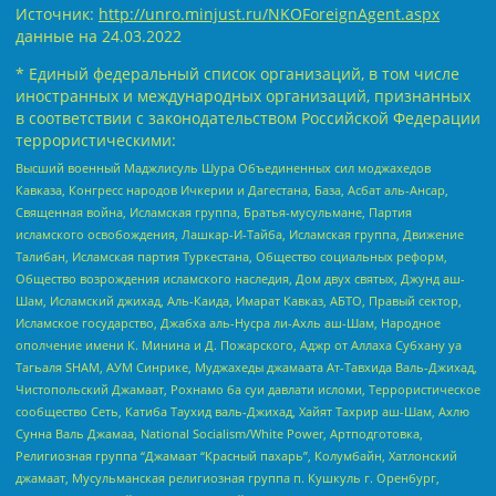
Источник:
http://unro.minjust.ru/NKOForeignAgent.aspx
данные на
24.03.2022
* Единый федеральный список организаций, в том числе
иностранных и международных организаций, признанных
в соответствии с законодательством Российской Федерации
террористическими:
Высший военный Маджлисуль Шура Объединенных сил моджахедов
Кавказа, Конгресс народов Ичкерии и Дагестана, База, Асбат аль-Ансар,
Священная война, Исламская группа, Братья-мусульмане, Партия
исламского освобождения, Лашкар-И-Тайба, Исламская группа, Движение
Талибан, Исламская партия Туркестана, Общество социальных реформ,
Общество возрождения исламского наследия, Дом двух святых, Джунд аш-
Шам, Исламский джихад, Аль-Каида, Имарат Кавказ, АБТО, Правый сектор,
Исламское государство, Джабха аль-Нусра ли-Ахль аш-Шам, Народное
ополчение имени К. Минина и Д. Пожарского, Аджр от Аллаха Субхану уа
Тагьаля SHAM, АУМ Синрике, Муджахеды джамаата Ат-Тавхида Валь-Джихад,
Чистопольский Джамаат, Рохнамо ба суи давлати исломи, Террористическое
сообщество Сеть, Катиба Таухид валь-Джихад, Хайят Тахрир аш-Шам, Ахлю
Сунна Валь Джамаа, National Socialism/White Power, Артподготовка,
Религиозная группа “Джамаат “Красный пахарь”, Колумбайн, Хатлонский
джамаат, Мусульманская религиозная группа п. Кушкуль г. Оренбург,