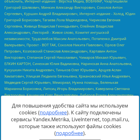
Для повышения удобства сайта мы используем
cookies (
подробнее
). К сайту подключены
сервисы Yandex.Metrika, LiveInternet, top.mail.ru,
Источник:
https://minjust.gov.ru/uploaded/files/reestr-
которые также используют файлы cookies
inostrannyih-agentov-22-03-2024.pdf
данные на
22.03.2024
(
подробнее
).