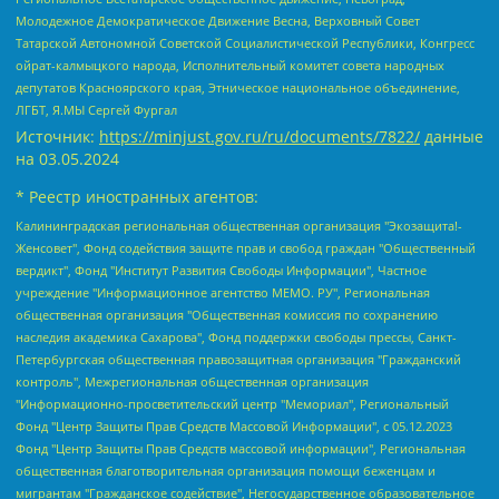
Молодежное Демократическое Движение Весна, Верховный Совет
Татарской Автономной Советской Социалистической Республики, Конгресс
ойрат-калмыцкого народа, Исполнительный комитет совета народных
депутатов Красноярского края, Этническое национальное объединение,
ЛГБТ, Я.МЫ Сергей Фургал
Источник:
https://minjust.gov.ru/ru/documents/7822/
данные
на
03.05.2024
* Реестр иностранных агентов:
Калининградская региональная общественная организация "Экозащита!-Женсовет", Фонд содействия защите прав и свобод граждан "Общественный вердикт", Фонд "Институт Развития Свободы Информации", Частное учреждение "Информационное агентство МЕМО. РУ", Региональная общественная организация "Общественная комиссия по сохранению наследия академика Сахарова", Фонд поддержки свободы прессы, Санкт-Петербургская общественная правозащитная организация "Гражданский контроль", Межрегиональная общественная организация "Информационно-просветительский центр "Мемориал", Региональный Фонд "Центр Защиты Прав Средств Массовой Информации", с 05.12.2023 Фонд "Центр Защиты Прав Средств массовой информации", Региональная общественная благотворительная организация помощи беженцам и мигрантам "Гражданское содействие", Негосударственное образовательное учреждение дополнительного профессионального образования (повышение квалификации) специалистов "АКАДЕМИЯ ПО ПРАВАМ ЧЕЛОВЕКА", Свердловская региональная общественная организация "Сутяжник", Автономная некоммерческая организация "Центр независимых социологических исследований", Союз общественных объединений "Российский исследовательский центр по правам человека", Региональное общественное учреждение научно-информационный центр "МЕМОРИАЛ", Некоммерческая организация "Фонд защиты гласности", Автономная некоммерческая организация "Институт прав человека", Городская общественная организация "Екатеринбургское общество "МЕМОРИАЛ", Городская общественная организация "Рязанское историко-просветительское и правозащитное общество "Мемориал" (Рязанский Мемориал), Челябинский региональный орган общественной самодеятельности – женское общественное объединение "Женщины Евразии", Челябинский региональный орган общественной самодеятельности "Уральская правозащитная группа", Фонд содействия защите здоровья и социальной справедливости имени Андрея Рылькова, Автономная Некоммерческая Организация "Аналитический Центр Юрия Левады", Автономная некоммерческая организация социальной поддержки населения "Проект Апрель", Региональная общественная организация помощи женщинам и детям, находящимся в кризисной ситуации "Информационно-методический центр "Анна", Фонд содействия развитию массовых коммуникаций и правовому просвещению "Так-так-Так", Фонд содействия устойчивому развитию "Серебряная тайга", Свердловский региональный общественный фонд социальных проектов "Новое время", "Idel.Реалии", Кавказ.Реалии, Крым.Реалии, Телеканал Настоящее Время, Татаро-башкирская служба Радио Свобода (Azatliq Radiosi), Радио Свободная Европа/Радио Свобода (PCE/PC), "Сибирь.Реалии", "Фактограф", Благотворительный фонд помощи осужденным и их семьям, Автономная некоммерческая организация "Институт глобализации и социальных движений", Фонд "В защиту прав заключенных", Частное учреждение "Центр поддержки и содействия развитию средств массовой информации", Пензенский региональный общественный благотворительный фонд "Гражданский союз", "Север.Реалии", Некоммерческая организация Фонд "Правовая инициатива", Общество с ограниченной ответственностью "Радио Свободная Европа/Радио Свобода", Чешское информационное агентство "MEDIUM-ORIENT", Красноярская региональная общественная организация "Мы против СПИДа", Камалягин Денис Николаевич, Маркелов Сергей Евгеньевич, Пономарев Лев Александрович, Савицкая Людмила Алексеевна, Автономная некоммерческая организация "Центр по работе с проблемой насилия "НАСИЛИЮ.НЕТ", Межрегиональный профессиональный союз работников здравоохранения "Альянс врачей", Юридическое лицо, зарегистрированное в Латвийской Республике, SIA "Medusa Project" (регистрационный номер 40103797863, дата регистрации 10.06.2014), Некоммерческая организация "Фонд по борьбе с коррупцией", Автономная некоммерческая организация "Институт права и публичной политики", Баданин Роман Сергеевич, Гликин Максим Александрович, Железнова Мария Михайловна, Лукьянова Юлия Сергеевна, Маетная Елизавета Витальевна, Маняхин Петр Борисович, Чуракова Ольга Владимировна, Ярош Юлия Петровна, Юридическое лицо "The Insider SIA", зарегистрированное в Риге, Латвийская Республика (дата регистрации 26.06.2015), являющееся администратором доменного имени интернет-издания "The Insider SIA", https://theins.ru, Постернак Алексей Евгеньевич, Рубин Михаил Аркадьевич, Анин Роман Александрович, Юридическое лицо Istories fonds, зарегистрированное в Латвийской Республике (регистрационный номер 50008295751, дата регистрации 24.02.2020), Великовский Дмитрий Александрович, Долинина Ирина Николаевна, Мароховская Алеся Алексеевна, Шлейнов Роман Юрьевич, Шмагун Олеся Валентиновна, Общество с ограниченной ответственностью "Альтаир 2021", Общество с ограниченной ответственностью "Вега 2021", Общество с ограниченной ответственностью "Главный редактор 2021", Общество с ограниченной ответственностью "Ромашки монолит", Важенков Артем Валерьевич, Ивановская областная общественная организация "Центр гендерных исследований", Гурман Юрий Альбертович, Медиапроект "ОВД-Инфо", Егоров Владимир Владимирович, Жилинский Владимир Александрович, Общество с ограниченной ответственностью "ЗП", Иванова София Юрьевна, Карезина Инна Павловна, Кильтау Екатерина Викторовна, Петров Алексей Викторович, Пискунов Сергей Евгеньевич, Смирнов Сергей Сергеевич, Тихонов Михаил Сергеевич, Общество с ограниченной ответственностью "ЖУРНАЛИСТ-ИНОСТРАННЫЙ АГЕНТ", Арапова Галина Юрьевна, Вольтская Татьяна Анатольевна, Американская компания "Mason G.E.S. Anonymous Foundation" (США), являющаяся владельцем интернет-издания https://mnews.world/, Компания "Stichting Bellingcat", зарегистрированная в Нидерландах (дата регистрации 11.07.2018), Захаров Андрей Вячеславович, Клепиковская Екатерина Дмитриевна, Общество с ограниченной ответственностью "МЕМО", Перл Роман Александрович, Симонов Евгений Алексеевич, Соловьева Елена Анатольевна, Сотников Даниил Владимирович, Сурначева Елизавета Дмитриевна, Автономная некоммерческая организация по защите прав человека и информированию населения "Якутия – Наше Мнение", Общество с ограниченной ответственностью "Москоу диджитал медиа", с 26.01.2023 Общество с ограниченной ответственностью "Чайка Белые сады", Ветошкина Валерия Валерьевна, Заговора Максим Александрович, Межрегиональное общественное движение "Российская ЛГБТ - сеть", Оленичев Максим Владимирович, Павлов Иван Юрьевич, Скворцова Елена Сергеевна, Общество с ограниченной ответственностью "Как бы инагент", Кочетков Игорь Викторович, Общество с ограниченной ответственностью "Честные выборы", Еланчик Олег Александрович, Общество с ограниченной ответственностью "Нобелевский призыв", Гималова Регина Эмилевна, Григорьев Андрей Валерьевич, Григорьева Алина Александровна, Ассоциация по содействию защите прав призывников, альтернативнослужащих и военнослужащих "Правозащитная группа "Гражданин.Армия.Право", Хисамова Регина Фаритовна, Автономная некоммерческая организация по реализации социально-правовых программ "Лилит", Дальневосточное общественное движение "Маяк", Санкт-Петербургская ЛГБТ-инициативная группа "Выход", Инициативная группа ЛГБТ+ "Реверс", Алексеев Андрей Викторович, Бекбулатова Таисия Львовна, Беляев Иван Михайлович, Владыкина Елена Сергеевна, Гельман Марат Александрович, Никульшина Вероника Юрьевна, Толоконникова Надежда Андреевна, Шендерович Виктор Анатольевич, Общество с ограниченной ответственностью "Данное сообщение", Общество с ограниченной ответственностью Издательский дом "Новая глава", Айнбиндер Александра Александровна, Московский комьюнити-центр для ЛГБТ+инициатив, Благотворительный фонд развития филантропии, Deutsche Welle (Германия, Kurt-Schumacher-Strasse 3, 53113 Bonn), Борзунова Мария Михайловна, Воробьев Виктор Викторович, Голубева Анна Львовна, Константинова Алла Михайловна, Малкова Ирина Владимировна, Мурадов Мурад Абдулгалимович, Осетинская Елизавета Николаевна, Понасенков Евгений Николаевич, Ганапольский Матвей Юрьевич, Киселев Евгений Алексеевич, Борухович Ирина Григорьевна, Дремин Иван Тимофеевич, Дубровский Дмитрий Викторович, Красноярская региональная общественная организация поддержки и развития альтернативных образовательных технологий и межкультурных коммуникаций "ИНТЕРРА", Маяковская Екатерина Алексеевна, Фейгин Марк Захарович, Филимонов Андрей Викторович, Дзугкоева Регина Николаевна, Доброхотов Роман Александрович, Дудь Юрий Александрович, Елкин Сергей Владимирович, Кругликов Кирилл Игоревич, Сабунаева Мария Леонидовна, Семенов Алексей Владимирович, Шаинян Карен Багратович, Шульман Екатерина Михайловна, Асафьев Артур Валерьевич, Вахштайн Виктор Семенович, Венедиктов Алексей Алексеевич, Лушникова Екатерина Евгеньевна, Волков Леонид Михайлович, Невзоров Александр Глебович, Пархоменко Сергей Борисович, Сироткин Ярослав Николаевич, Кара-Мурза Владимир Владимирович, Баранова Наталья Владимировна, Гозман Леонид Яковлевич, Кагарлицкий Борис Юльевич, Климарев Михаил Валерьевич, Милов Владимир Станиславович, Автономная некоммерческая организация Краснодарский центр современного искусства "Типография", Моргенштерн Алишер Тагирович, Соболь Любовь Эдуардовна, Общество с ограниченной ответственностью "ЛИЗА НОРМ", Каспаров Гарри Кимович, Ходорковский Михаил Борисович, Общество с ограниченной ответственностью "Апрельские тезисы", Данилович Ирина Брониславовна, Кашин Олег Владимирович, Петров Николай Владимирович, Пивоваров Алексей Владимирович, Соколов Михаил Владимирович, Цветкова Юлия Владимировна, Чичваркин Евгений Александрович, Комитет против пыток/Команда против пыток, Общество с ограниченной ответственностью "Первый научный", Общество с ограниченной ответственностью "Вертолет и ко", Белоцерковская Вероника Борисовна, Кац Максим Евгеньевич, Лазарева Татьяна Юрьевна, Шаведдинов Руслан Табризович, Яшин Илья Валерьевич, Общество с ограниченной ответственностью "Иноагент ААВ", Алешковский Дмитрий Петрович, Альбац Евгения Марковна, Быков Дмитрий Львович, Галямина Юлия Евгеньевна, Лойко Сергей Леонидович, Мартынов Кирилл Константинович, Медведев Сергей Александрович, Крашенинников Федор Геннадиевич, Гордеева Катерина Вл