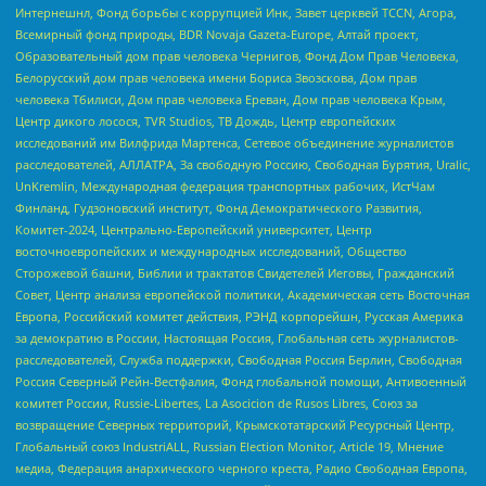
Интернешнл, Фонд борьбы с коррупцией Инк, Завет церквей TCCN, Агора,
Всемирный фонд природы, BDR Novaja Gazeta-Europe, Алтай проект,
Образовательный дом прав человека Чернигов, Фонд Дом Прав Человека,
Белорусский дом прав человека имени Бориса Звозскова, Дом прав
человека Тбилиси, Дом прав человека Ереван, Дом прав человека Крым,
Центр дикого лосося, TVR Studios, ТВ Дождь, Центр европейских
исследований им Вилфрида Мартенса, Сетевое объединение журналистов
расследователей, АЛЛАТРА, За свободную Россию, Свободная Бурятия, Uralic,
UnKremlin, Международная федерация транспортных рабочих, ИстЧам
Финланд, Гудзоновский институт, Фонд Демократического Развития,
Комитет-2024, Центрально-Европейский университет, Центр
восточноевропейских и международных исследований, Общество
Сторожевой башни, Библии и трактатов Свидетелей Иеговы, Гражданский
Совет, Центр анализа европейской политики, Академическая сеть Восточная
Европа, Российский комитет действия, РЭНД корпорейшн, Русская Америка
за демократию в России, Настоящая Россия, Глобальная сеть журналистов-
расследователей, Служба поддержки, Свободная Россия Берлин, Свободная
Россия Северный Рейн-Вестфалия, Фонд глобальной помощи, Антивоенный
комитет России, Russie-Libertes, La Asocicion de Rusos Libres, Союз за
возвращение Северных территорий, Крымскотатарский Ресурсный Центр,
Глобальный союз IndustriALL, Russian Election Monitor, Article 19, Мнение
медиа, Федерация анархического черного креста, Радио Свободная Европа,