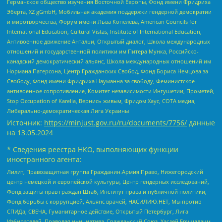
Германское общество изучения Восточной Европы, Фонд имени Фридриха
Эберта, XZ gGmbH, Мобильная академия поддержки гендерной демократии
и миротворчества, Форум имени Льва Копелева, American Councils for
International Education, Cultural Vistas, Institute of International Education,
Антивоенное движение Антальи, Открытый диалог, Школа международных
отношений и государственной политики им Питера Мунка, Российско-
канадский демократический альянс, Школа международных отношений им
Нормана Патерсона, Центр Гражданских Свобод, Фонд Бориса Немцова за
Свободу, Фонд имени Фридриха Науманна за свободу, Феминистское
антивоенное сопротивление, Комитет независимости Ингушетии, Прометей,
Stop Occupation of Karelia, Вернись живым, Фридом Хаус, СОТА медиа,
Либерально-демократическая Лига Украины
Источник:
https://minjust.gov.ru/ru/documents/7756/
данные
на
13.05.2024
* Сведения реестра НКО, выполняющих функции
иностранного агента:
Лилит, Правозащитная группа Гражданин.Армия.Право, Нижегородский
центр немецкой и европейской культуры, Центр гендерных исследований,
Фонд защиты прав граждан Штаб, Институт права и публичной политики,
Фонд борьбы с коррупцией, Альянс врачей, НАСИЛИЮ.НЕТ, Мы против
СПИДа, СВЕЧА, Гуманитарное действие, Открытый Петербург, Лига
Избирателей, Правовая инициатива, Гражданский Союз, Хасдей Ерушалаим,