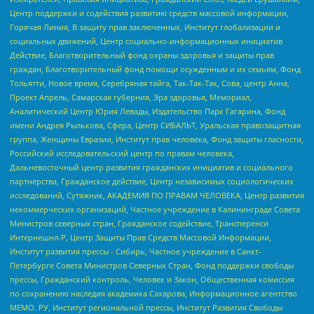
Центр поддержки и содействия развитию средств массовой информации,
Горячая Линия, В защиту прав заключенных, Институт глобализации и
социальных движений, Центр социально-информационных инициатив
Действие, Благотворительный фонд охраны здоровья и защиты прав
граждан, Благотворительный фонд помощи осужденным и их семьям, Фонд
Тольятти, Новое время, Серебряная тайга, Так-Так-Так, Сова, центр Анна,
Проект Апрель, Самарская губерния, Эра здоровья, Мемориал,
Аналитический Центр Юрия Левады, Издательство Парк Гагарина, Фонд
имени Андрея Рылькова, Сфера, Центр СИБАЛЬТ, Уральская правозащитная
группа, Женщины Евразии, Институт прав человека, Фонд защиты гласности,
Российский исследовательский центр по правам человека,
Дальневосточный центр развития гражданских инициатив и социального
партнерства, Гражданское действие, Центр независимых социологических
исследований, Сутяжник, АКАДЕМИЯ ПО ПРАВАМ ЧЕЛОВЕКА, Центр развития
некоммерческих организаций, Частное учреждение в Калининграде Совета
Министров северных стран, Гражданское содействие, Трансперенси
Интернешнл-Р, Центр Защиты Прав Средств Массовой Информации,
Институт развития прессы - Сибирь, Частное учреждение в Санкт-
Петербурге Совета Министров Северных Стран, Фонд поддержки свободы
прессы, Гражданский контроль, Человек и Закон, Общественная комиссия
по сохранению наследия академика Сахарова, Информационное агентство
МЕМО. РУ, Институт региональной прессы, Институт Развития Свободы