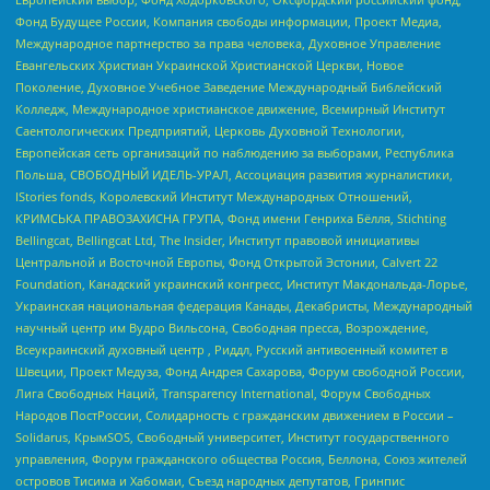
Фонд Будущее России, Компания свободы информации, Проект Медиа,
Международное партнерство за права человека, Духовное Управление
Евангельских Христиан Украинской Христианской Церкви, Новое
Поколение, Духовное Учебное Заведение Международный Библейский
Колледж, Международное христианское движение, Всемирный Институт
Саентологических Предприятий, Церковь Духовной Технологии,
Европейская сеть организаций по наблюдению за выборами, Республика
Польша, СВОБОДНЫЙ ИДЕЛЬ-УРАЛ, Ассоциация развития журналистики,
IStories fonds, Королевский Институт Международных Отношений,
КРИМСЬКА ПРАВОЗАХИСНА ГРУПА, Фонд имени Генриха Бёлля, Stichting
Bellingcat, Bellingcat Ltd, The Insider, Институт правовой инициативы
Центральной и Восточной Европы, Фонд Открытой Эстонии, Calvert 22
Foundation, Канадский украинский конгресс, Институт Макдональда-Лорье,
Украинская национальная федерация Канады, Декабристы, Международный
научный центр им Вудро Вильсона, Свободная пресса, Возрождение,
Всеукраинский духовный центр , Риддл, Русский антивоенный комитет в
Швеции, Проект Медуза, Фонд Андрея Сахарова, Форум свободной России,
Лига Свободных Наций, Transparеncy International, Форум Свободных
Народов ПостРоссии, Солидарность с гражданским движением в России –
Solidarus, КрымSOS, Свободный университет, Институт государственного
управления, Форум гражданского общества Россия, Беллона, Союз жителей
островов Тисима и Хабомаи, Съезд народных депутатов, Гринпис