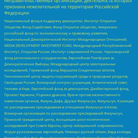
неправительственных организаций, деятельность которых
признана нежелательной на территории Российской
Федерации:
Национальный фонд в поддержку демократии, Институт Открытое
Общество Фонд Содействия, Фонд Открытое общество, Американо-
российский фонд по экономическому и правовому развитию,
Национальный Демократический Институт Международных Отношений,
MEDIA DEVELOPMENT INVESTMENT FUND, Международный Республиканский
Институт, Открытая Россия, Институт современной России, Черноморский
фонд регионального сотрудничества, Европейская Платформа за
Демократические Выборы, Международный центр электоральных
исследований, Германский фонд Маршалла Соединенных Штатов,
Тихоокеанский центр защиты окружающей среды и природных ресурсов,
Свободная Россия, Всемирный конгресс украинцев, Атлантический совет,
Человек в беде, Европейский фонд за демократию, Джеймстаунский фонд,
Прожект Хармони, Родники дракона, Врачи против насильственного
извлечения органов, Фалунь Дафа, Друзья Фалуньгун, Фалуньгун, Коалиция
по расследованию преследования в отношении Фалуньгун в Китае,
Всемирная организация по расследованию преследований Фалуньгун,
Пражский гражданский центр, Ассоциация школ политических
исследований при Совете Европы, Центр либеральной современности,
Форум русскоязычных европейцев, Немецко-русский обмен, Бард колледж,
Европейский выбор, Фонд Ходорковского, Оксфордский российский фонд,