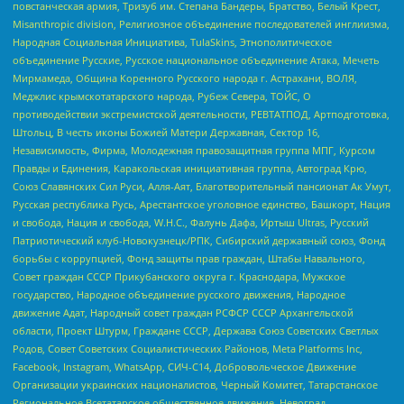
повстанческая армия, Тризуб им. Степана Бандеры, Братство, Белый Крест,
Misanthropic division, Религиозное объединение последователей инглиизма,
Народная Социальная Инициатива, TulaSkins, Этнополитическое
объединение Русские, Русское национальное объединение Атака, Мечеть
Мирмамеда, Община Коренного Русского народа г. Астрахани, ВОЛЯ,
Меджлис крымскотатарского народа, Рубеж Севера, ТОЙС, О
противодействии экстремистской деятельности, РЕВТАТПОД, Артподготовка,
Штольц, В честь иконы Божией Матери Державная, Сектор 16,
Независимость, Фирма, Молодежная правозащитная группа МПГ, Курсом
Правды и Единения, Каракольская инициативная группа, Автоград Крю,
Союз Славянских Сил Руси, Алля-Аят, Благотворительный пансионат Ак Умут,
Русская республика Русь, Арестантское уголовное единство, Башкорт, Нация
и свобода, Нация и свобода, W.H.С., Фалунь Дафа, Иртыш Ultras, Русский
Патриотический клуб-Новокузнецк/РПК, Сибирский державный союз, Фонд
борьбы с коррупцией, Фонд защиты прав граждан, Штабы Навального,
Совет граждан СССР Прикубанского округа г. Краснодара, Мужское
государство, Народное объединение русского движения, Народное
движение Адат, Народный совет граждан РСФСР СССР Архангельской
области, Проект Штурм, Граждане СССР, Держава Союз Советских Светлых
Родов, Совет Советских Социалистических Районов, Meta Platforms Inc,
Facebook, Instagram, WhatsApp, СИЧ-С14, Добровольческое Движение
Организации украинских националистов, Черный Комитет, Татарстанское
Региональное Всетатарское общественное движение, Невоград,