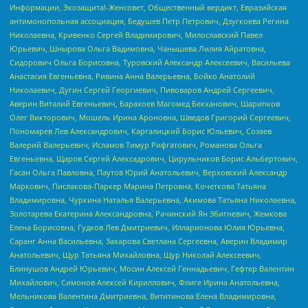
Информации, Экозащита!-Женсовет, Общественный вердикт, Евразийская
антимонопольная ассоциация, Бедушев Петр Петрович, Дзугкоева Регина
Николаевна, Кривенко Сергей Владимирович, Милославский Павел
Юрьевич, Шнырова Ольга Вадимовна, Чанышева Лилия Айратовна,
Сидорович Ольга Борисовна, Туровский Александр Алексеевич, Васильева
Анастасия Евгеньевна, Ривина Анна Валерьевна, Бойко Анатолий
Николаевич, Дугин Сергей Георгиевич, Пивоваров Андрей Сергеевич,
Аверин Виталий Евгеньевич, Барахоев Магомед Бекханович, Шарипков
Олег Викторович, Мошель Ирина Ароновна, Шведов Григорий Сергеевич,
Пономарев Лев Александрович, Каргалицкий Борис Юльевич, Созаев
Валерий Валерьевич, Исламов Тимур Рифгатович, Романова Ольга
Евгеньевна, Щаров Сергей Алексадрович, Цирульников Борис Альбертович,
Гасан Ольга Павловна, Паутов Юрий Анатольевич, Верховский Александр
Маркович, Пислакова-Паркер Марина Петровна, Кочеткова Татьяна
Владимировна, Чуркина Наталья Валерьевна, Акимова Татьяна Николаевна,
Золотарева Екатерина Александровна, Рачинский Ян Збигневич, Жемкова
Елена Борисовна, Гудков Лев Дмитриевич, Илларионова Юлия Юрьевна,
Саранг Анна Васильевна, Захарова Светлана Сергеевна, Аверин Владимир
Анатольевич, Щур Татьяна Михайловна, Щур Николай Алексеевич,
Блинушов Андрей Юрьевич, Мосин Алексей Геннадьевич, Гефтер Валентин
Михайлович, Симонов Алексей Кириллович, Флиге Ирина Анатольевна,
Мельникова Валентина Дмитриевна, Вититинова Елена Владимировна,