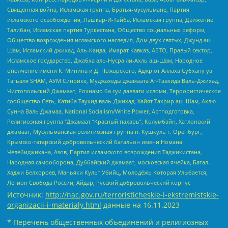
Священная война, Исламская группа, Братья-мусульмане, Партия
исламского освобождения, Лашкар-И-Тайба, Исламская группа, Движение
Талибан, Исламская партия Туркестана, Общество социальных реформ,
Общество возрождения исламского наследия, Дом двух святых, Джунд аш-
Шам, Исламский джихад, Аль-Каида, Имарат Кавказ, АБТО, Правый сектор,
Исламское государство, Джабха аль-Нусра ли-Ахль аш-Шам, Народное
ополчение имени К. Минина и Д. Пожарского, Аджр от Аллаха Субхану уа
Тагьаля SHAM, АУМ Синрике, Муджахеды джамаата Ат-Тавхида Валь-Джихад,
Чистопольский Джамаат, Рохнамо ба суи давлати исломи, Террористическое
сообщество Сеть, Катиба Таухид валь-Джихад, Хайят Тахрир аш-Шам, Ахлю
Сунна Валь Джамаа, National Socialism/White Power, Артподготовка,
Религиозная группа “Джамаат “Красный пахарь”, Колумбайн, Хатлонский
джамаат, Мусульманская религиозная группа п. Кушкуль г. Оренбург,
Крымско-татарский добровольческий батальон имени Номана
Челебиджихана, Азов, Партия исламского возрождения Таджикистана,
Народная самооборона, Дуббайский джамаат, московская ячейка, Батал-
Хаджи Белхороев, Маньяки Культ Убийц, Молодёжь Которая Улыбается,
Легион Свобода России, Айдар, Русский добровольческий корпус
Источник:
http://nac.gov.ru/terroristicheskie-i-ekstremistskie-
organizacii-i-materialy.html
данные на
16.11.2023
* Перечень общественных объединений и религиозных