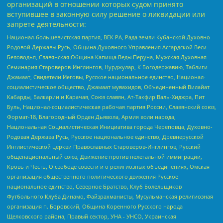
организаций в отношении которых судом принято
вступившее в законную силу решение о ликвидации или
запрете деятельности:
Национал-большевистская партия, ВЕК РА, Рада земли Кубанской Духовно
Родовой Державы Русь, Община Духовного Управления Асгардской Веси
Беловодья, Славянская Община Капища Веды Перуна, Мужская Духовная
Семинария Староверов-Инглингов, Нурджулар, К Богодержавию, Таблиги
Джамаат, Свидетели Иеговы, Русское национальное единство, Национал-
социалистическое общество, Джамаат мувахидов, Объединенный Вилайат
Кабарды, Балкарии и Карачая, Союз славян, Ат-Такфир Валь-Хиджра, Пит
Буль, Национал-социалистическая рабочая партия России, Славянский союз,
Формат-18, Благородный Орден Дьявола, Армия воли народа,
Национальная Социалистическая Инициатива города Череповца, Духовно-
Родовая Держава Русь, Русское национальное единство, Древнерусской
Инглистической церкви Православных Староверов-Инглингов, Русский
общенациональный союз, Движение против нелегальной иммиграции,
Кровь и Честь, О свободе совести и о религиозных объединениях, Омская
организация общественного политического движения Русское
национальное единство, Северное Братство, Клуб Болельщиков
Футбольного Клуба Динамо, Файзрахманисты, Мусульманская религиозная
организация п. Боровский, Община Коренного Русского народа
Щелковского района, Правый сектор, УНА - УНСО, Украинская