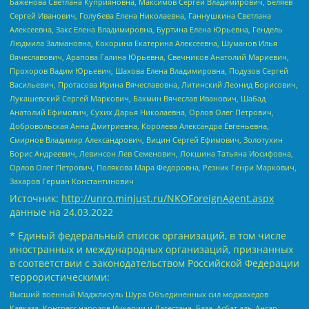
Баженова Светлана Куприяновна, Максимов Сергей Владимирович, Беляев
Сергей Иванович, Голубева Елена Николаевна, Ганнушкина Светлана
Алексеевна, Закс Елена Владимировна, Буртина Елена Юрьевна, Гендель
Людмила Залмановна, Кокорина Екатерина Алексеевна, Шуманов Илья
Вячеславович, Арапова Галина Юрьевна, Свечников Анатолий Мариевич,
Прохоров Вадим Юрьевич, Шахова Елена Владимировна, Подузов Сергей
Васильевич, Протасова Ирина Вячеславовна, Литинский Леонид Борисович,
Лукашевский Сергей Маркович, Бахмин Вячеслав Иванович, Шабад
Анатолий Ефимович, Сухих Дарья Николаевна, Орлов Олег Петрович,
Добровольская Анна Дмитриевна, Королева Александра Евгеньевна,
Смирнов Владимир Александрович, Вицин Сергей Ефимович, Золотухин
Борис Андреевич, Левинсон Лев Семенович, Локшина Татьяна Иосифовна,
Орлов Олег Петрович, Полякова Мара Федоровна, Резник Генри Маркович,
Захаров Герман Константинович
Источник:
http://unro.minjust.ru/NKOForeignAgent.aspx
данные на
24.03.2022
* Единый федеральный список организаций, в том числе
иностранных и международных организаций, признанных
в соответствии с законодательством Российской Федерации
террористическими:
Высший военный Маджлисуль Шура Объединенных сил моджахедов
Кавказа, Конгресс народов Ичкерии и Дагестана, База, Асбат аль-Ансар,