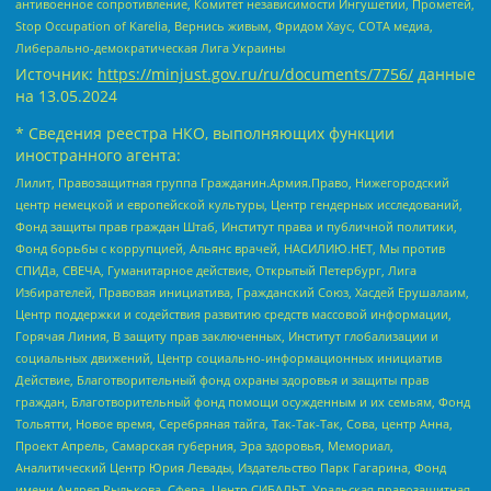
антивоенное сопротивление, Комитет независимости Ингушетии, Прометей,
Stop Occupation of Karelia, Вернись живым, Фридом Хаус, СОТА медиа,
Либерально-демократическая Лига Украины
Источник:
https://minjust.gov.ru/ru/documents/7756/
данные
на
13.05.2024
* Сведения реестра НКО, выполняющих функции
иностранного агента:
Лилит, Правозащитная группа Гражданин.Армия.Право, Нижегородский
центр немецкой и европейской культуры, Центр гендерных исследований,
Фонд защиты прав граждан Штаб, Институт права и публичной политики,
Фонд борьбы с коррупцией, Альянс врачей, НАСИЛИЮ.НЕТ, Мы против
СПИДа, СВЕЧА, Гуманитарное действие, Открытый Петербург, Лига
Избирателей, Правовая инициатива, Гражданский Союз, Хасдей Ерушалаим,
Центр поддержки и содействия развитию средств массовой информации,
Горячая Линия, В защиту прав заключенных, Институт глобализации и
социальных движений, Центр социально-информационных инициатив
Действие, Благотворительный фонд охраны здоровья и защиты прав
граждан, Благотворительный фонд помощи осужденным и их семьям, Фонд
Тольятти, Новое время, Серебряная тайга, Так-Так-Так, Сова, центр Анна,
Проект Апрель, Самарская губерния, Эра здоровья, Мемориал,
Аналитический Центр Юрия Левады, Издательство Парк Гагарина, Фонд
имени Андрея Рылькова, Сфера, Центр СИБАЛЬТ, Уральская правозащитная