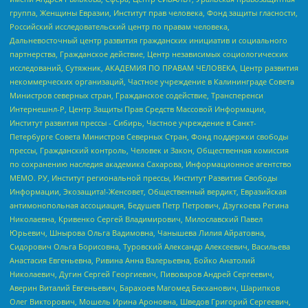
группа, Женщины Евразии, Институт прав человека, Фонд защиты гласности,
Российский исследовательский центр по правам человека,
Дальневосточный центр развития гражданских инициатив и социального
партнерства, Гражданское действие, Центр независимых социологических
исследований, Сутяжник, АКАДЕМИЯ ПО ПРАВАМ ЧЕЛОВЕКА, Центр развития
некоммерческих организаций, Частное учреждение в Калининграде Совета
Министров северных стран, Гражданское содействие, Трансперенси
Интернешнл-Р, Центр Защиты Прав Средств Массовой Информации,
Институт развития прессы - Сибирь, Частное учреждение в Санкт-
Петербурге Совета Министров Северных Стран, Фонд поддержки свободы
прессы, Гражданский контроль, Человек и Закон, Общественная комиссия
по сохранению наследия академика Сахарова, Информационное агентство
МЕМО. РУ, Институт региональной прессы, Институт Развития Свободы
Информации, Экозащита!-Женсовет, Общественный вердикт, Евразийская
антимонопольная ассоциация, Бедушев Петр Петрович, Дзугкоева Регина
Николаевна, Кривенко Сергей Владимирович, Милославский Павел
Юрьевич, Шнырова Ольга Вадимовна, Чанышева Лилия Айратовна,
Сидорович Ольга Борисовна, Туровский Александр Алексеевич, Васильева
Анастасия Евгеньевна, Ривина Анна Валерьевна, Бойко Анатолий
Николаевич, Дугин Сергей Георгиевич, Пивоваров Андрей Сергеевич,
Аверин Виталий Евгеньевич, Барахоев Магомед Бекханович, Шарипков
Олег Викторович, Мошель Ирина Ароновна, Шведов Григорий Сергеевич,