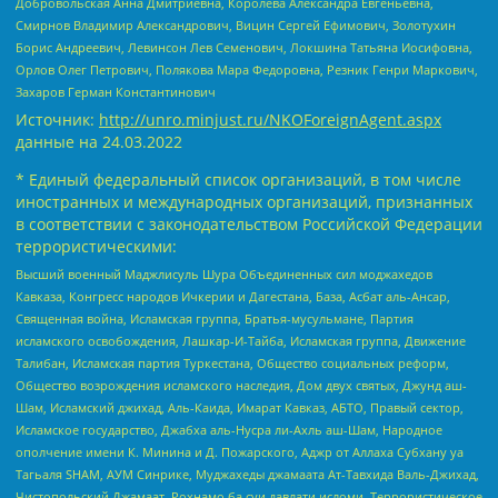
Добровольская Анна Дмитриевна, Королева Александра Евгеньевна,
Смирнов Владимир Александрович, Вицин Сергей Ефимович, Золотухин
Борис Андреевич, Левинсон Лев Семенович, Локшина Татьяна Иосифовна,
Орлов Олег Петрович, Полякова Мара Федоровна, Резник Генри Маркович,
Захаров Герман Константинович
Источник:
http://unro.minjust.ru/NKOForeignAgent.aspx
данные на
24.03.2022
* Единый федеральный список организаций, в том числе
иностранных и международных организаций, признанных
в соответствии с законодательством Российской Федерации
террористическими:
Высший военный Маджлисуль Шура Объединенных сил моджахедов
Кавказа, Конгресс народов Ичкерии и Дагестана, База, Асбат аль-Ансар,
Священная война, Исламская группа, Братья-мусульмане, Партия
исламского освобождения, Лашкар-И-Тайба, Исламская группа, Движение
Талибан, Исламская партия Туркестана, Общество социальных реформ,
Общество возрождения исламского наследия, Дом двух святых, Джунд аш-
Шам, Исламский джихад, Аль-Каида, Имарат Кавказ, АБТО, Правый сектор,
Исламское государство, Джабха аль-Нусра ли-Ахль аш-Шам, Народное
ополчение имени К. Минина и Д. Пожарского, Аджр от Аллаха Субхану уа
Тагьаля SHAM, АУМ Синрике, Муджахеды джамаата Ат-Тавхида Валь-Джихад,
Чистопольский Джамаат, Рохнамо ба суи давлати исломи, Террористическое