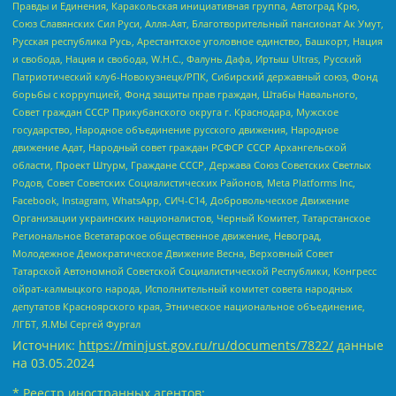
Правды и Единения, Каракольская инициативная группа, Автоград Крю,
Союз Славянских Сил Руси, Алля-Аят, Благотворительный пансионат Ак Умут,
Русская республика Русь, Арестантское уголовное единство, Башкорт, Нация
и свобода, Нация и свобода, W.H.С., Фалунь Дафа, Иртыш Ultras, Русский
Патриотический клуб-Новокузнецк/РПК, Сибирский державный союз, Фонд
борьбы с коррупцией, Фонд защиты прав граждан, Штабы Навального,
Совет граждан СССР Прикубанского округа г. Краснодара, Мужское
государство, Народное объединение русского движения, Народное
движение Адат, Народный совет граждан РСФСР СССР Архангельской
области, Проект Штурм, Граждане СССР, Держава Союз Советских Светлых
Родов, Совет Советских Социалистических Районов, Meta Platforms Inc,
Facebook, Instagram, WhatsApp, СИЧ-С14, Добровольческое Движение
Организации украинских националистов, Черный Комитет, Татарстанское
Региональное Всетатарское общественное движение, Невоград,
Молодежное Демократическое Движение Весна, Верховный Совет
Татарской Автономной Советской Социалистической Республики, Конгресс
ойрат-калмыцкого народа, Исполнительный комитет совета народных
депутатов Красноярского края, Этническое национальное объединение,
ЛГБТ, Я.МЫ Сергей Фургал
Источник:
https://minjust.gov.ru/ru/documents/7822/
данные
на
03.05.2024
* Реестр иностранных агентов: