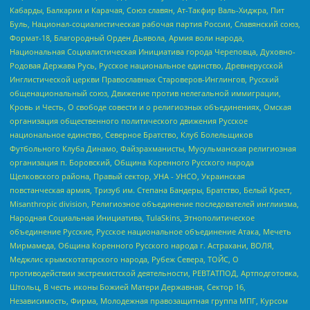
Кабарды, Балкарии и Карачая, Союз славян, Ат-Такфир Валь-Хиджра, Пит
Буль, Национал-социалистическая рабочая партия России, Славянский союз,
Формат-18, Благородный Орден Дьявола, Армия воли народа,
Национальная Социалистическая Инициатива города Череповца, Духовно-
Родовая Держава Русь, Русское национальное единство, Древнерусской
Инглистической церкви Православных Староверов-Инглингов, Русский
общенациональный союз, Движение против нелегальной иммиграции,
Кровь и Честь, О свободе совести и о религиозных объединениях, Омская
организация общественного политического движения Русское
национальное единство, Северное Братство, Клуб Болельщиков
Футбольного Клуба Динамо, Файзрахманисты, Мусульманская религиозная
организация п. Боровский, Община Коренного Русского народа
Щелковского района, Правый сектор, УНА - УНСО, Украинская
повстанческая армия, Тризуб им. Степана Бандеры, Братство, Белый Крест,
Misanthropic division, Религиозное объединение последователей инглиизма,
Народная Социальная Инициатива, TulaSkins, Этнополитическое
объединение Русские, Русское национальное объединение Атака, Мечеть
Мирмамеда, Община Коренного Русского народа г. Астрахани, ВОЛЯ,
Меджлис крымскотатарского народа, Рубеж Севера, ТОЙС, О
противодействии экстремистской деятельности, РЕВТАТПОД, Артподготовка,
Штольц, В честь иконы Божией Матери Державная, Сектор 16,
Независимость, Фирма, Молодежная правозащитная группа МПГ, Курсом