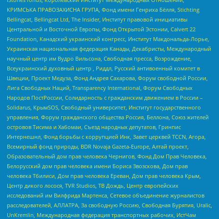
КРИМСЬКА ПРАВОЗАХИСНА ГРУПА, Фонд имени Генриха Бёлля, Stichting
Bellingcat, Bellingcat Ltd, The Insider, Институт правовой инициативы
Центральной и Восточной Европы, Фонд Открытой Эстонии, Calvert 22
Foundation, Канадский украинский конгресс, Институт Макдональда-Лорье,
Украинская национальная федерация Канады, Декабристы, Международный
научный центр им Вудро Вильсона, Свободная пресса, Возрождение,
Всеукраинский духовный центр , Риддл, Русский антивоенный комитет в
Швеции, Проект Медуза, Фонд Андрея Сахарова, Форум свободной России,
Лига Свободных Наций, Transparеncy International, Форум Свободных
Народов ПостРоссии, Солидарность с гражданским движением в России –
Solidarus, КрымSOS, Свободный университет, Институт государственного
управления, Форум гражданского общества Россия, Беллона, Союз жителей
островов Тисима и Хабомаи, Съезд народных депутатов, Гринпис
Интернешнл, Фонд борьбы с коррупцией Инк, Завет церквей TCCN, Агора,
Всемирный фонд природы, BDR Novaja Gazeta-Europe, Алтай проект,
Образовательный дом прав человека Чернигов, Фонд Дом Прав Человека,
Белорусский дом прав человека имени Бориса Звозскова, Дом прав
человека Тбилиси, Дом прав человека Ереван, Дом прав человека Крым,
Центр дикого лосося, TVR Studios, ТВ Дождь, Центр европейских
исследований им Вилфрида Мартенса, Сетевое объединение журналистов
расследователей, АЛЛАТРА, За свободную Россию, Свободная Бурятия, Uralic,
UnKremlin, Международная федерация транспортных рабочих, ИстЧам