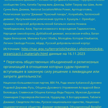
сообщество Сеть, Катиба Таухид валь-Джихад, Хайят Тахрир аш-Шам, Ахлю
Сунна Валь Джамаа, National Socialism/White Power, Артподготовка,
Религиозная группа “Джамаат “Красный пахарь”, Колумбайн, Хатлонский
джамаат, Мусульманская религиозная группа п. Кушкуль г. Оренбург,
Крымско-татарский добровольческий батальон имени Номана
Челебиджихана, Азов, Партия исламского возрождения Таджикистана,
Народная самооборона, Дуббайский джамаат, московская ячейка, Батал-
Хаджи Белхороев, Маньяки Культ Убийц, Молодёжь Которая Улыбается,
Легион Свобода России, Айдар, Русский добровольческий корпус
Источник:
http://nac.gov.ru/terroristicheskie-i-ekstremistskie-
organizacii-i-materialy.html
данные на
16.11.2023
* Перечень общественных объединений и религиозных
организаций в отношении которых судом принято
вступившее в законную силу решение о ликвидации или
запрете деятельности:
Национал-большевистская партия, ВЕК РА, Рада земли Кубанской Духовно
Родовой Державы Русь, Община Духовного Управления Асгардской Веси
Беловодья, Славянская Община Капища Веды Перуна, Мужская Духовная
Семинария Староверов-Инглингов, Нурджулар, К Богодержавию, Таблиги
Джамаат, Свидетели Иеговы, Русское национальное единство, Национал-
социалистическое общество, Джамаат мувахидов, Объединенный Вилайат