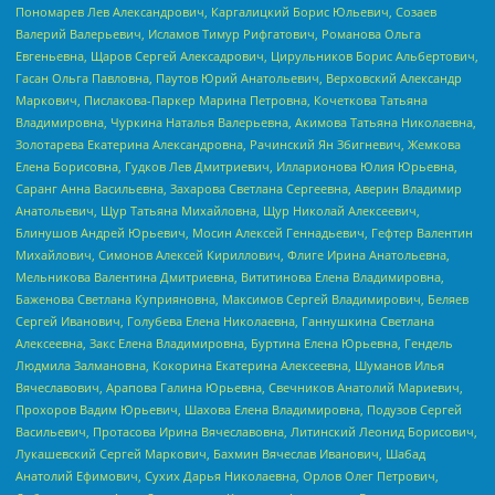
Пономарев Лев Александрович, Каргалицкий Борис Юльевич, Созаев
Валерий Валерьевич, Исламов Тимур Рифгатович, Романова Ольга
Евгеньевна, Щаров Сергей Алексадрович, Цирульников Борис Альбертович,
Гасан Ольга Павловна, Паутов Юрий Анатольевич, Верховский Александр
Маркович, Пислакова-Паркер Марина Петровна, Кочеткова Татьяна
Владимировна, Чуркина Наталья Валерьевна, Акимова Татьяна Николаевна,
Золотарева Екатерина Александровна, Рачинский Ян Збигневич, Жемкова
Елена Борисовна, Гудков Лев Дмитриевич, Илларионова Юлия Юрьевна,
Саранг Анна Васильевна, Захарова Светлана Сергеевна, Аверин Владимир
Анатольевич, Щур Татьяна Михайловна, Щур Николай Алексеевич,
Блинушов Андрей Юрьевич, Мосин Алексей Геннадьевич, Гефтер Валентин
Михайлович, Симонов Алексей Кириллович, Флиге Ирина Анатольевна,
Мельникова Валентина Дмитриевна, Вититинова Елена Владимировна,
Баженова Светлана Куприяновна, Максимов Сергей Владимирович, Беляев
Сергей Иванович, Голубева Елена Николаевна, Ганнушкина Светлана
Алексеевна, Закс Елена Владимировна, Буртина Елена Юрьевна, Гендель
Людмила Залмановна, Кокорина Екатерина Алексеевна, Шуманов Илья
Вячеславович, Арапова Галина Юрьевна, Свечников Анатолий Мариевич,
Прохоров Вадим Юрьевич, Шахова Елена Владимировна, Подузов Сергей
Васильевич, Протасова Ирина Вячеславовна, Литинский Леонид Борисович,
Лукашевский Сергей Маркович, Бахмин Вячеслав Иванович, Шабад
Анатолий Ефимович, Сухих Дарья Николаевна, Орлов Олег Петрович,