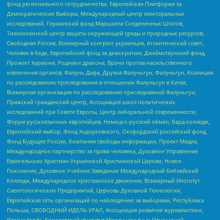
фонд регионального сотрудничества, Европейская Платформа за
Демократические Выборы, Международный центр электоральных
исследований, Германский фонд Маршалла Соединенных Штатов,
Тихоокеанский центр защиты окружающей среды и природных ресурсов,
Свободная Россия, Всемирный конгресс украинцев, Атлантический совет,
Человек в беде, Европейский фонд за демократию, Джеймстаунский фонд,
Прожект Хармони, Родники дракона, Врачи против насильственного
извлечения органов, Фалунь Дафа, Друзья Фалуньгун, Фалуньгун, Коалиция
по расследованию преследования в отношении Фалуньгун в Китае,
Всемирная организация по расследованию преследований Фалуньгун,
Пражский гражданский центр, Ассоциация школ политических
исследований при Совете Европы, Центр либеральной современности,
Форум русскоязычных европейцев, Немецко-русский обмен, Бард колледж,
Европейский выбор, Фонд Ходорковского, Оксфордский российский фонд,
Фонд Будущее России, Компания свободы информации, Проект Медиа,
Международное партнерство за права человека, Духовное Управление
Евангельских Христиан Украинской Христианской Церкви, Новое
Поколение, Духовное Учебное Заведение Международный Библейский
Колледж, Международное христианское движение, Всемирный Институт
Саентологических Предприятий, Церковь Духовной Технологии,
Европейская сеть организаций по наблюдению за выборами, Республика
Польша, СВОБОДНЫЙ ИДЕЛЬ-УРАЛ, Ассоциация развития журналистики,
IStories fonds, Королевский Институт Международных Отношений,