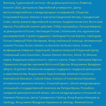
Финланд, Гудзоновский институт, Фонд Демократического Развития,
Комитет-2024, Центрально-Европейский университет, Центр
восточноевропейских и международных исследований, Общество
Сторожевой башни, Библии и трактатов Свидетелей Иеговы, Гражданский
Совет, Центр анализа европейской политики, Академическая сеть Восточная
Европа, Российский комитет действия, РЭНД корпорейшн, Русская Америка
за демократию в России, Настоящая Россия, Глобальная сеть журналистов-
расследователей, Служба поддержки, Свободная Россия Берлин, Свободная
Россия Северный Рейн-Вестфалия, Фонд глобальной помощи, Антивоенный
комитет России, Russie-Libertes, La Asocicion de Rusos Libres, Союз за
возвращение Северных территорий, Крымскотатарский Ресурсный Центр,
Глобальный союз IndustriALL, Russian Election Monitor, Article 19, Мнение
медиа, Федерация анархического черного креста, Радио Свободная Европа,
Германское общество изучения Восточной Европы, Фонд имени Фридриха
Эберта, XZ gGmbH, Мобильная академия поддержки гендерной демократии
и миротворчества, Форум имени Льва Копелева, American Councils for
International Education, Cultural Vistas, Institute of International Education,
Антивоенное движение Антальи, Открытый диалог, Школа международных
отношений и государственной политики им Питера Мунка, Российско-
канадский демократический альянс, Школа международных отношений им
Нормана Патерсона, Центр Гражданских Свобод, Фонд Бориса Немцова за
Свободу, Фонд имени Фридриха Науманна за свободу, Феминистское