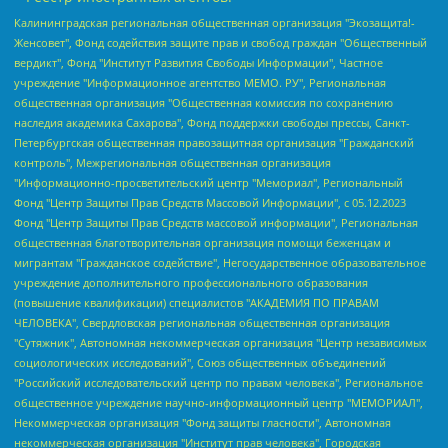
Калининградская региональная общественная организация "Экозащита!-Женсовет", Фонд содействия защите прав и свобод граждан "Общественный вердикт", Фонд "Институт Развития Свободы Информации", Частное учреждение "Информационное агентство МЕМО. РУ", Региональная общественная организация "Общественная комиссия по сохранению наследия академика Сахарова", Фонд поддержки свободы прессы, Санкт-Петербургская общественная правозащитная организация "Гражданский контроль", Межрегиональная общественная организация "Информационно-просветительский центр "Мемориал", Региональный Фонд "Центр Защиты Прав Средств Массовой Информации", с 05.12.2023 Фонд "Центр Защиты Прав Средств массовой информации", Региональная общественная благотворительная организация помощи беженцам и мигрантам "Гражданское содействие", Негосударственное образовательное учреждение дополнительного профессионального образования (повышение квалификации) специалистов "АКАДЕМИЯ ПО ПРАВАМ ЧЕЛОВЕКА", Свердловская региональная общественная организация "Сутяжник", Автономная некоммерческая организация "Центр независимых социологических исследований", Союз общественных объединений "Российский исследовательский центр по правам человека", Региональное общественное учреждение научно-информационный центр "МЕМОРИАЛ", Некоммерческая организация "Фонд защиты гласности", Автономная некоммерческая организация "Институт прав человека", Городская общественная организация "Екатеринбургское общество "МЕМОРИАЛ", Городская общественная организация "Рязанское историко-просветительское и правозащитное общество "Мемориал" (Рязанский Мемориал), Челябинский региональный орган общественной самодеятельности – женское общественное объединение "Женщины Евразии", Челябинский региональный орган общественной самодеятельности "Уральская правозащитная группа", Фонд содействия защите здоровья и социальной справедливости имени Андрея Рылькова, Автономная Некоммерческая Организация "Аналитический Центр Юрия Левады", Автономная некоммерческая организация социальной поддержки населения "Проект Апрель", Региональная общественная организация помощи женщинам и детям, находящимся в кризисной ситуации "Информационно-методический центр "Анна", Фонд содействия развитию массовых коммуникаций и правовому просвещению "Так-так-Так", Фонд содействия устойчивому развитию "Серебряная тайга", Свердловский региональный общественный фонд социальных проектов "Новое время", "Idel.Реалии", Кавказ.Реалии, Крым.Реалии, Телеканал Настоящее Время, Татаро-башкирская служба Радио Свобода (Azatliq Radiosi), Радио Свободная Европа/Радио Свобода (PCE/PC), "Сибирь.Реалии", "Фактограф", Благотворительный фонд помощи осужденным и их семьям, Автономная некоммерческая организация "Институт глобализации и социальных движений", Фонд "В защиту прав заключенных", Частное учреждение "Центр поддержки и содействия развитию средств массовой информации", Пензенский региональный общественный благотворительный фонд "Гражданский союз", "Север.Реалии", Некоммерческая организация Фонд "Правовая инициатива", Общество с ограниченной ответственностью "Радио Свободная Европа/Радио Свобода", Чешское информационное агентство "MEDIUM-ORIENT", Красноярская региональная общественная организация "Мы против СПИДа", Камалягин Денис Николаевич, Маркелов Сергей Евгеньевич, Пономарев Лев Александрович, Савицкая Людмила Алексеевна, Автономная некоммерческая организация "Центр по работе с проблемой насилия "НАСИЛИЮ.НЕТ", Межрегиональный профессиональный союз работников здравоохранения "Альянс врачей", Юридическое лицо, зарегистрированное в Латвийской Республике, SIA "Medusa Project" (регистрационный номер 40103797863, дата регистрации 10.06.2014), Некоммерческая организация "Фонд по борьбе с коррупцией", Автономная некоммерческая организация "Институт права и публичной политики", Баданин Роман Сергеевич, Гликин Максим Александрович, Железнова Мария Михайловна, Лукьянова Юлия Сергеевна, Маетная Елизавета Витальевна, Маняхин Петр Борисович, Чуракова Ольга Владимировна, Ярош Юлия Петровна, Юридическое лицо "The Insider SIA", зарегистрированное в Риге, Латвийская Республика (дата регистрации 26.06.2015), являющееся администратором доменного имени интернет-издания "The Insider SIA", https://theins.ru, Постернак Алексей Евгеньевич, Рубин Михаил Аркадьевич, Анин Роман Александрович, Юридическое лицо Istories fonds, зарегистрированное в Латвийской Республике (регистрационный номер 50008295751, дата регистрации 24.02.2020), Великовский Дмитрий Александрович, Долинина Ирина Николаевна, Мароховская Алеся Алексеевна, Шлейнов Роман Юрьевич, Шмагун Олеся Валентиновна, Общество с ограниченной ответственностью "Альтаир 2021", Общество с ограниченной ответственностью "Вега 2021", Общество с ограниченной ответственностью "Главный редактор 2021", Общество с ограниченной ответственностью "Ромашки монолит", Важенков Артем Валерьевич, Ивановская областная общественная организация "Центр гендерных исследований", Гурман Юрий Альбертович, Медиапроект "ОВД-Инфо", Егоров Владимир Владимирович, Жилинский Владимир Александрович, Общество с ограниченной ответственностью "ЗП", Иванова София Юрьевна, Карезина Инна Павловна, Кильтау Екатерина Викторовна, Петров Алексей Викторович, Пискунов Сергей Евгеньевич, Смирнов Сергей Сергеевич, Тихонов Михаил Сергеевич, Общество с ограниченной ответственностью "ЖУРНАЛИСТ-ИНОСТРАННЫЙ АГЕНТ", Арапова Галина Юрьевна, Вольтская Татьяна Анатольевна, Американская компания "Mason G.E.S. Anonymous Foundation" (США), являющаяся владельцем интернет-издания https://mnews.world/, Компания "Stichting Bellingcat", зарегистрированная в Нидерландах (дата регистрации 11.07.2018), Захаров Андрей Вячеславович, Клепиковская Екатерина Дмитриевна, Общество с ограниченной ответственностью "МЕМО", Перл Роман Александрович, Симонов Евгений Алексеевич, Соловьева Елена Анатольевна, Сотников Даниил Владимирович, Сурначева Елизавета Дмитриевна, Автономная некоммерческая организация по защите прав человека и информированию населения "Якутия – Наше Мнение", Общество с ограниченной ответственностью "Москоу диджитал медиа", с 26.01.2023 Общество с ограниченной ответственностью "Чайка Белые сады", Ветошкина Валерия Валерьевна, Заговора Максим Александрович, Межрегиональное общественное движение "Российская ЛГБТ - сеть", Оленичев Максим Владимирович, Павлов Иван Юрьевич, Скворцова Елена Сергеевна, Общество с ограниченной ответственностью "Как бы инагент", Кочетков Игорь Викторович, Общество с ограниченной ответственностью "Честные выборы", Еланчик Олег Александрович, Общество с ограниченной ответственностью "Нобелевский призыв", Гималова Регина Эмилевна, Григорьев Андрей Валерьевич, Григорьева Алина Александровна, Ассоциация по содействию защите прав призывников, альтернативнослужащих и военнослужащих "Правозащитная группа "Гражданин.Армия.Право", Хисамова Регина Фаритовна, Автономная некоммерческая организация по реализации социально-правовых программ "Лилит", Дальневосточное общественное движение "Маяк", Санкт-Петербургская ЛГБТ-инициативная группа "Выход", Инициативная группа ЛГБТ+ "Реверс", Алексеев Андрей Викторович, Бекбулатова Таисия Львовна, Беляев Иван Михайлович, Владыкина Елена Сергеевна, Гельман Марат Александрович, Никульшина Вероника Юрьевна, Толоконникова Надежда Андреевна, Шендерович Виктор Анатольевич, Общество с ограниченной ответственностью "Данное сообщение", Общество с ограниченной ответственностью Издательский дом "Новая глава", Айнбиндер Александра Александровна, Московский комьюнити-центр для ЛГБТ+инициатив, Благотворительный фонд развития филантропии, Deutsche Welle (Германия, Kurt-Schumacher-Strasse 3, 53113 Bonn), Борзунова Мария Михайловна, Воробьев Виктор Викторович, Голубева Анна Львовна, Константинова Алла Михайловна, Малкова Ирина Владимировна, Мурадов Мурад Абдулгалимович, Осетинская Елизавета Николаевна, Понасенков Евгений Николаевич, Ганапольский Матвей Юрьевич, Киселев Евгений Алексеевич, Борухович Ирина Григорьевна, Дремин Иван Тимофеевич, Дубровский Дмитрий Викторович, Красноярская региональная общественная организация поддержки и развития альтернативных образовательных технологий и межкультурных коммуникаций "ИНТЕРРА", Маяковская Екатерина Алексеевна, Фейгин Марк Захарович, Филимонов Андрей Викторович, Дзугкоева Регина Николаевна, Доброхотов Роман Александрович, Дудь Юрий Александрович, Елкин Сергей Владимирович, Кругликов Кирилл Игоревич, Сабунаева Мария Леонидовна, Семенов Алексей Владимирович, Шаинян Карен Багратович, Шульман Екатерина Михайловна, Асафьев Артур Валерьевич, Вахштайн Виктор Семенович, Венедиктов Алексей Алексеевич, Лушникова Екатерина Евгеньевна, Волков Леонид Михайлович, Невзоров Александр Глебович, Пархоменко Сергей Борисович, Сироткин Ярослав Николаевич, Кара-Мурза Владимир Владимирович, Баранова Наталья Владимировна, Гозман Леонид Яковлевич, Кагарлицкий Борис Юльевич, Климарев Михаил Валерьевич, Милов Владимир Станиславович, Автономная некоммерческая организация Краснодарский центр современного искусства "Типография", Моргенштерн Алишер Тагирович, Соболь Любовь Эдуардовна, Общество с ограниченной ответственностью "ЛИЗА НОРМ", Каспаров Гарри Кимович, Ходорковский Михаил Борисович, Общество с ограниченной ответственностью "Апрельские тезисы", Данилович Ирина Брониславовна, Кашин Олег Владимирович, Петров Николай Владимирович, Пивоваров Алексей Владимирович, Соколов Михаил Владимирович, Цветкова Юлия Владимировна, Чичваркин Евгений Александрович, Комитет против пыток/Команда против пыток, Общество с ограниченной ответственностью "Первый научный", Общество с ограниченной ответственностью "Вертолет и ко", Белоцерковская Вероника Борисовна, Кац Максим Евгеньевич, Лазарева Татьяна Юрьевна, Шаведдинов Руслан Табризович, Яшин Илья Валерьевич, Общество с ограниченной ответственностью "Иноагент ААВ", Алешковский Дмитрий Петрович, Альбац Евгения Марковна, Быков Дмитрий Львович, Галямина Юлия Евгеньевна, Лойко Сергей Леонидович, Мартынов Кирилл Константинович, Медведев Сергей Александрович, Крашенинников Федор Геннадиевич, Гордеева Катерина Вл