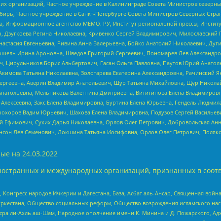
 организаций, Частное учреждение в Калининграде Совета Министров северных 
бирь, Частное учреждение в Санкт-Петербурге Совета Министров Северных Стра
а, Информационное агентство МЕМО. РУ, Институт региональной прессы, Инсти
ч, Дзугкоева Регина Николаевна, Кривенко Сергей Владимирович, Милославски
настасия Евгеньевна, Ривина Анна Валерьевна, Бойко Анатолий Николаевич, Дуг
ошель Ирина Ароновна, Шведов Григорий Сергеевич, Пономарев Лев Александро
ч, Цирульников Борис Альбертович, Гасан Ольга Павловна, Паутов Юрий Анато
Акимова Татьяна Николаевна, Золотарева Екатерина Александровна, Рачинский Я
Сергеевна, Аверин Владимир Анатольевич, Щур Татьяна Михайловна, Щур Никола
Анатольевна, Мельникова Валентина Дмитриевна, Вититинова Елена Владимировн
 Алексеевна, Закс Елена Владимировна, Буртина Елена Юрьевна, Гендель Людмил
рохоров Вадим Юрьевич, Шахова Елена Владимировна, Подузов Сергей Васильеви
й Ефимович, Сухих Дарья Николаевна, Орлов Олег Петрович, Добровольская Анн
нсон Лев Семенович, Локшина Татьяна Иосифовна, Орлов Олег Петрович, Поляк
ые на
24.03.2022
ностранных и международных организаций, признанных в соотв
нгресс народов Ичкерии и Дагестана, База, Асбат аль-Ансар, Священная война,
уркестана, Общество социальных реформ, Общество возрождения исламского насл
Нусра ли-Ахль аш-Шам, Народное ополчение имени К. Минина и Д. Пожарского, Ад