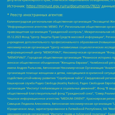
Источник:
https://minjust.gov.ru/ru/documents/7822/
данные
* Реестр иностранных агентов:
Калининградская региональная общественная организация "Экозащита!-Женсовет", Фонд содействия защите прав и свобод граждан "Общественный вердикт", Фонд "Институт Развития Свободы Информации", Частное учреждение "Информационное агентство МЕМО. РУ", Региональная общественная организация "Общественная комиссия по сохранению наследия академика Сахарова", Фонд поддержки свободы прессы, Санкт-Петербургская общественная правозащитная организация "Гражданский контроль", Межрегиональная общественная организация "Информационно-просветительский центр "Мемориал", Региональный Фонд "Центр Защиты Прав Средств Массовой Информации", с 05.12.2023 Фонд "Центр Защиты Прав Средств массовой информации", Региональная общественная благотворительная организация помощи беженцам и мигрантам "Гражданское содействие", Негосударственное образовательное учреждение дополнительного профессионального образования (повышение квалификации) специалистов "АКАДЕМИЯ ПО ПРАВАМ ЧЕЛОВЕКА", Свердловская региональная общественная организация "Сутяжник", Автономная некоммерческая организация "Центр независимых социологических исследований", Союз общественных объединений "Российский исследовательский центр по правам человека", Региональное общественное учреждение научно-информационный центр "МЕМОРИАЛ", Некоммерческая организация "Фонд защиты гласности", Автономная некоммерческая организация "Институт прав человека", Городская общественная организация "Екатеринбургское общество "МЕМОРИАЛ", Городская общественная организация "Рязанское историко-просветительское и правозащитное общество "Мемориал" (Рязанский Мемориал), Челябинский региональный орган общественной самодеятельности – женское общественное объединение "Женщины Евразии", Челябинский региональный орган общественной самодеятельности "Уральская правозащитная группа", Фонд содействия защите здоровья и социальной справедливости имени Андрея Рылькова, Автономная Некоммерческая Организация "Аналитический Центр Юрия Левады", Автономная некоммерческая организация социальной поддержки населения "Проект Апрель", Региональная общественная организация помощи женщинам и детям, находящимся в кризисной ситуации "Информационно-методический центр "Анна", Фонд содействия развитию массовых коммуникаций и правовому просвещению "Так-так-Так", Фонд содействия устойчивому развитию "Серебряная тайга", Свердловский региональный общественный фонд социальных проектов "Новое время", "Idel.Реалии", Кавказ.Реалии, Крым.Реалии, Телеканал Настоящее Время, Татаро-башкирская служба Радио Свобода (Azatliq Radiosi), Радио Свободная Европа/Радио Свобода (PCE/PC), "Сибирь.Реалии", "Фактограф", Благотворительный фонд помощи осужденным и их семьям, Автономная некоммерческая организация "Институт глобализации и социальных движений", Фонд "В защиту прав заключенных", Частное учреждение "Центр поддержки и содействия развитию средств массовой информации", Пензенский региональный общественный благотворительный фонд "Гражданский союз", "Север.Реалии", Некоммерческая организация Фонд "Правовая инициатива", Общество с ограниченной ответственностью "Радио Свободная Европа/Радио Свобода", Чешское информационное агентство "MEDIUM-ORIENT", Красноярская региональная общественная организация "Мы против СПИДа", Камалягин Денис Николаевич, Маркелов Сергей Евгеньевич, Пономарев Лев Александрович, Савицкая Людмила Алексеевна, Автоно