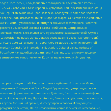
ародов ПостРоссии, Солидарность с гражданским движением в России –
в Тисима и Хабомаи, Съезд народных депутатов, Гринпис Интернешнл, Фонд
ека Чернигов, Фонд Дом Прав Человека, Белорусский дом прав человека
нтр европейских исследований им Вилфрида Мартенса, Сетевое объединение
Чам Финланд, Гудзоновский институт, Фонд Демократического Развития,
актатов Свидетелей Иеговы, Гражданский Совет, Центр анализа
астоящая Россия, Глобальная сеть журналистов-расследователей, Служба
a Asocicion de Rusos Libres, Союз за возвращение Северных территорий,
еста, Радио Свободная Европа, Германское общество изучения Восточной
ouncils for International Education, Cultural Vistas, Institute of
, Российско-канадский демократический альянс, Школа международных
е антивоенное сопротивление, Комитет независимости Ингушетии,
ты прав граждан Штаб, Институт права и публичной политики, Фонд
инициатива, Гражданский Союз, Хасдей Ерушалаим, Центр поддержки и
социально-информационных инициатив Действие, Благотворительный фонд
Так, Сова, центр Анна, Проект Апрель, Самарская губерния, Эра здоровья,
я группа, Женщины Евразии, Институт прав человека, Фонд защиты
Гражданское действие, Центр независимых социологических исследований,