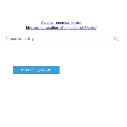
Аргаяш - прогноз погоды
https://world-weather.ru/pogoda/russia/lipetsk/
ВЫБОР РЕДАКЦИИ