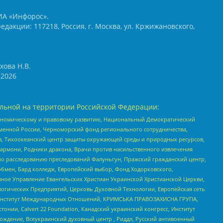
ИА «Инфорос».
едакции: 117218, Россия, г. Москва, ул. Кржижановского,
хова Н.В.
2026
льной на территории Российской Федерации:
кономическому и правовому развитию, Национальный Демократический
менной России, Черноморский фонд регионального сотрудничества,
, Тихоокеанский центр защиты окружающей среды и природных ресурсов,
 Хармони, Родники дракона, Врачи против насильственного извлечения
по расследованию преследований Фалуньгун, Пражский гражданский центр,
бмен, Бард колледж, Европейский выбор, Фонд Ходорковского,
ное Управление Евангельских Христиан Украинской Христианской Церкви,
огических Предприятий, Церковь Духовной Технологии, Европейская сеть
ий Институт Международных Отношений, КРИМСЬКА ПРАВОЗАХИСНА ГРУПА,
стонии, Calvert 22 Foundation, Канадский украинский конгресс, Институт
ждение, Всеукраинский духовный центр , Риддл, Русский антивоенный