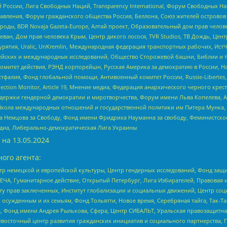
России, Лига Свободных Наций, Transparеncy International, Форум Свободных Н
правления, Форум гражданского общества Россия, Беллона, Союз жителей острово
роды, BDR Novaja Gazeta-Europe, Алтай проект, Образовательный дом прав челов
еван, Дом прав человека Крым, Центр дикого лосося, TVR Studios, ТВ Дождь, Це
урятия, Uralic, UnKremlin, Международная федерация транспортных рабочих, Ист
ейских и международных исследований, Общество Сторожевой башни, Библии и тр
омитет действия, РЭНД корпорейшн, Русская Америка за демократию в России, Н
фалия, Фонд глобальной помощи, Антивоенный комитет России, Russie-Libertes, L
lection Monitor, Article 19, Мнение медиа, Федерация анархического черного кр
и гендерной демократии и миротворчества, Форум имени Льва Копелева, American C
г, Школа международных отношений и государственной политики им Питера Мунка
 Немцова за Свободу, Фонд имени Фридриха Науманна за свободу, Феминистско
медиа, Либерально-демократическая Лига Украины
 на
13.05.2024
ого агента:
р немецкой и европейской культуры, Центр гендерных исследований, Фонд защи
ЧА, Гуманитарное действие, Открытый Петербург, Лига Избирателей, Правовая 
иту прав заключенных, Институт глобализации и социальных движений, Центр 
ужденным и их семьям, Фонд Тольятти, Новое время, Серебряная тайга, Так-Так-
, Фонд имени Андрея Рылькова, Сфера, Центр СИБАЛЬТ, Уральская правозащитна
невосточный центр развития гражданских инициатив и социального партнерства, 