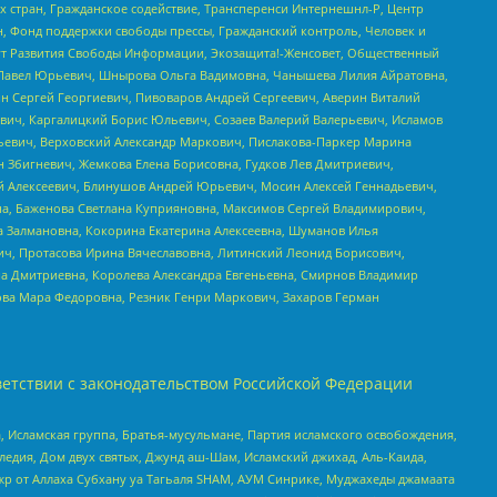
стран, Гражданское содействие, Трансперенси Интернешнл-Р, Центр
н, Фонд поддержки свободы прессы, Гражданский контроль, Человек и
тут Развития Свободы Информации, Экозащита!-Женсовет, Общественный
й Павел Юрьевич, Шнырова Ольга Вадимовна, Чанышева Лилия Айратовна,
ин Сергей Георгиевич, Пивоваров Андрей Сергеевич, Аверин Виталий
вич, Каргалицкий Борис Юльевич, Созаев Валерий Валерьевич, Исламов
льевич, Верховский Александр Маркович, Пислакова-Паркер Марина
н Збигневич, Жемкова Елена Борисовна, Гудков Лев Дмитриевич,
й Алексеевич, Блинушов Андрей Юрьевич, Мосин Алексей Геннадьевич,
а, Баженова Светлана Куприяновна, Максимов Сергей Владимирович,
а Залмановна, Кокорина Екатерина Алексеевна, Шуманов Илья
ч, Протасова Ирина Вячеславовна, Литинский Леонид Борисович,
а Дмитриевна, Королева Александра Евгеньевна, Смирнов Владимир
ова Мара Федоровна, Резник Генри Маркович, Захаров Герман
етствии с законодательством Российской Федерации
 Исламская группа, Братья-мусульмане, Партия исламского освобождения,
едия, Дом двух святых, Джунд аш-Шам, Исламский джихад, Аль-Каида,
жр от Аллаха Субхану уа Тагьаля SHAM, АУМ Синрике, Муджахеды джамаата