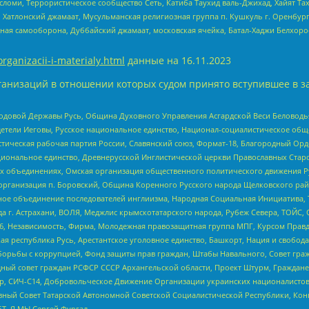
сломи, Террористическое сообщество Сеть, Катиба Таухид валь-Джихад, Хайят Тах
, Хатлонский джамаат, Мусульманская религиозная группа п. Кушкуль г. Оренбу
ная самооборона, Дуббайский джамаат, московская ячейка, Батал-Хаджи Белхор
organizacii-i-materialy.html
данные на
16.11.2023
анизаций в отношении которых судом принято вступившее в з
 Родовой Державы Русь, Община Духовного Управления Асгардской Веси Беловод
детели Иеговы, Русское национальное единство, Национал-социалистическое об
истическая рабочая партия России, Славянский союз, Формат-18, Благородный Ор
ациональное единство, Древнерусской Инглистической церкви Православных Ста
ных объединениях, Омская организация общественного политического движения Р
рганизация п. Боровский, Община Коренного Русского народа Щелковского район
гиозное объединение последователей инглиизма, Народная Социальная Инициатива,
 г. Астрахани, ВОЛЯ, Меджлис крымскотатарского народа, Рубеж Севера, ТОЙС, 
6, Независимость, Фирма, Молодежная правозащитная группа МПГ, Курсом Правд
ая республика Русь, Арестантское уголовное единство, Башкорт, Нация и свобода,
орьбы с коррупцией, Фонд защиты прав граждан, Штабы Навального, Совет гражд
ный совет граждан РСФСР СССР Архангельской области, Проект Штурм, Граждане 
tsApp, СИЧ-С14, Добровольческое Движение Организации украинских националисто
ный Совет Татарской Автономной Советской Социалистической Республики, Кон
БТ, Я.МЫ Сергей Фургал