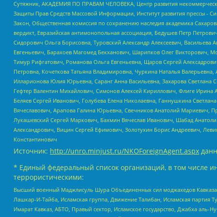
Сутяжник, АКАДЕМИЯ ПО ПРАВАМ ЧЕЛОВЕКА, Центр развития некоммерческих
Защиты Прав Средств Массовой Информации, Институт развития прессы - Си
Закон, Общественная комиссия по сохранению наследия академика Сахаров
вердикт, Евразийская антимонопольная ассоциация, Бедушев Петр Петрови
Сидорович Ольга Борисовна, Туровский Александр Алексеевич, Васильева А
Евгеньевич, Барахоев Магомед Бекханович, Шарипков Олег Викторович, М
Тимур Рифгатович, Романова Ольга Евгеньевна, Щаров Сергей Алексадрови
Петровна, Кочеткова Татьяна Владимировна, Чуркина Наталья Валерьевна, 
Илларионова Юлия Юрьевна, Саранг Анна Васильевна, Захарова Светлана 
Гефтер Валентин Михайлович, Симонов Алексей Кириллович, Флиге Ирина 
Беляев Сергей Иванович, Голубева Елена Николаевна, Ганнушкина Светлана
Вячеславович, Арапова Галина Юрьевна, Свечников Анатолий Мариевич, П
Лукашевский Сергей Маркович, Бахмин Вячеслав Иванович, Шабад Анатоли
Александрович, Вицин Сергей Ефимович, Золотухин Борис Андреевич, Леви
Константинович
Источник:
http://unro.minjust.ru/NKOForeignAgent.aspx
данн
* Единый федеральный список организаций, в том числе и
террористическими:
Высший военный Маджлисуль Шура Объединенных сил моджахедов Кавказа, Ко
Лашкар-И-Тайба, Исламская группа, Движение Талибан, Исламская партия Т
Имарат Кавказ, АБТО, Правый сектор, Исламское государство, Джабха аль-