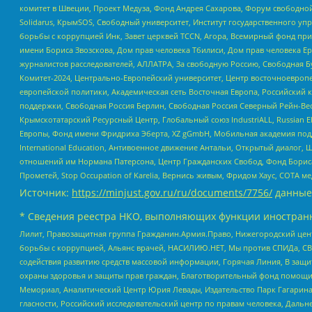
комитет в Швеции, Проект Медуза, Фонд Андрея Сахарова, Форум свободной 
Solidarus, КрымSOS, Свободный университет, Институт государственного у
борьбы с коррупцией Инк, Завет церквей TCCN, Агора, Всемирный фонд при
имени Бориса Звозскова, Дом прав человека Тбилиси, Дом прав человека Ер
журналистов расследователей, АЛЛАТРА, За свободную Россию, Свободная Б
Комитет-2024, Центрально-Европейский университет, Центр восточноевроп
европейской политики, Академическая сеть Восточная Европа, Российский к
поддержки, Свободная Россия Берлин, Свободная Россия Северный Рейн-Вест
Крымскотатарский Ресурсный Центр, Глобальный союз IndustriALL, Russian E
Европы, Фонд имени Фридриха Эберта, XZ gGmbH, Мобильная академия поддержк
International Education, Антивоенное движение Антальи, Открытый диало
отношений им Нормана Патерсона, Центр Гражданских Свобод, Фонд Бориса
Прометей, Stop Occupation of Karelia, Вернись живым, Фридом Хаус, СОТА 
Источник:
https://minjust.gov.ru/ru/documents/7756/
данные
* Сведения реестра НКО, выполняющих функции иностранн
Лилит, Правозащитная группа Гражданин.Армия.Право, Нижегородский цент
борьбы с коррупцией, Альянс врачей, НАСИЛИЮ.НЕТ, Мы против СПИДа, СВЕ
содействия развитию средств массовой информации, Горячая Линия, В защ
охраны здоровья и защиты прав граждан, Благотворительный фонд помощи ос
Мемориал, Аналитический Центр Юрия Левады, Издательство Парк Гагарина
гласности, Российский исследовательский центр по правам человека, Даль