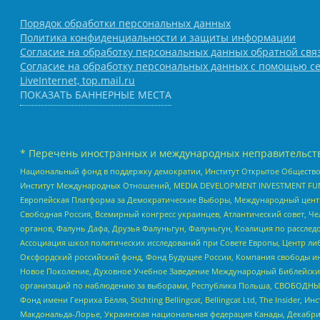
Порядок обработки персональных данных
Политика конфиденциальности и защиты информации
Согласие на обработку персональных данных обратной свя
Согласие на обработку персональных данных с помощью се
LiveInternet, top.mail.ru
ПОКАЗАТЬ БАННЕРНЫЕ МЕСТА
* Перечень иностранных и международных неправительств
Национальный фонд в поддержку демократии, Институт Открытое Общество
Институт Международных Отношений, MEDIA DEVELOPMENT INVESTMENT FUND,
Европейская Платформа за Демократические Выборы, Международный цент
Свободная Россия, Всемирный конгресс украинцев, Атлантический совет, Ч
органов, Фалунь Дафа, Друзья Фалуньгун, Фалуньгун, Коалиция по рассле
Ассоциация школ политических исследований при Совете Европы, Центр ли
Оксфордский российский фонд, Фонд Будущее России, Компания свободы ин
Новое Поколение, Духовное Учебное Заведение Международный Библейский
организаций по наблюдению за выборами, Республика Польша, СВОБОДНЫЙ
Фонд имени Генриха Бёлля, Stichting Bellingcat, Bellingcat Ltd, The Inside
Макдональда-Лорье, Украинская национальная федерация Канады, Декабрис