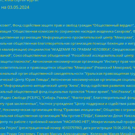
 на
03.05.2024
мная некоммерческая организация "Центр по работе с проблемой насилия "НАСИЛИЮ.НЕТ", Межрегиональный профессиональный союз работников здравоохранения "Альянс врачей", Юридическое лицо, зарегистрированное в Латвийской Республике, SIA "Medusa Project" (регистрационный номер 40103797863, дата регистрации 10.06.2014), Некоммерческая организация "Фонд по борьбе с коррупцией", Автономная некоммерческая организация "Институт права и публичной политики", Баданин Роман Сергеевич, Гликин Максим Александрович, Железнова Мария Михайловна, Лукьянова Юлия Сергеевна, Маетная Елизавета Витальевна, Маняхин Петр Борисович, Чуракова Ольга Владимировна, Ярош Юлия Петровна, Юридическое лицо "The Insider SIA", зарегистрированное в Риге, Латвийская Республика (дата регистрации 26.06.2015), являющееся администратором доменного имени интернет-издания "The Insider SIA", https://theins.ru, Постернак Алексей Евгеньевич, Рубин Михаил Аркадьевич, Анин Роман Александрович, Юридическое лицо Istories fonds, зарегистрированное в Латвийской Республике (регистрационный номер 50008295751, дата регистрации 24.02.2020), Великовский Дмитрий Александрович, Долинина Ирина Николаевна, Мароховская Алеся Алексеевна, Шлейнов Роман Юрьевич, Шмагун Олеся Валентиновна, Общество с ограниченной ответственностью "Альтаир 2021", Общество с ограниченной ответственностью "Вега 2021", Общество с ограниченной ответственностью "Главный редактор 2021", Общество с ограниченной ответственностью "Ромашки монолит", Важенков Артем Валерьевич, Ивановская областная общественная организация "Центр гендерных исследований", Гурман Юрий Альбертович, Медиапроект "ОВД-Инфо", Егоров Владимир Владимирович, Жилинский Владимир Александрович, Общество с ограниченной ответственностью "ЗП", Иванова София Юрьевна, Карезина Инна Павловна, Кильтау Екатерина Викторовна, Петров Алексей Викторович, Пискунов Сергей Евгеньевич, Смирнов Сергей Сергеевич, Тихонов Михаил Сергеевич, Общество с ограниченной ответственностью "ЖУРНАЛИСТ-ИНОСТРАННЫЙ АГЕНТ", Арапова Галина Юрьевна, Вольтская Татьяна Анатольевна, Американская компания "Mason G.E.S. Anonymous Foundation" (США), являющаяся владельцем интернет-издания https://mnews.world/, Компания "Stichting Bellingcat", зарегистрированная в Нидерландах (дата регистрации 11.07.2018), Захаров Андрей Вячеславович, Клепиковская Екатерина Дмитриевна, Общество с ограниченной ответственностью "МЕМО", Перл Роман Александрович, Симонов Евгений Алексеевич, Соловьева Елена Анатольевна, Сотников Даниил Владимирович, Сурначева Елизавета Дмитриевна, Автономная некоммерческая организация по защите прав человека и информированию населения "Якутия – Наше Мнение", Общество с ограниченной ответственностью "Москоу диджитал медиа", с 26.01.2023 Общество с ограниченной ответственностью "Чайка Белые сады", Ветошкина Валерия Валерьевна, Заговора Максим Александрович, Межрегиональное общественное движение "Российская ЛГБТ - сеть", Оленичев Максим Владимирович, Павлов Иван Юрьевич, Скворцова Елена Сергеевна, Общество с ограниченной ответственностью "Как бы инагент", Кочетков Игорь Викторович, Общество с ограниченной ответственностью "Честные выборы", Еланчик Олег Александрович, Общество с ограниченной ответственностью "Нобелевский призыв", Гималова Регина Эмилевна, Григорьев Андрей Валерьевич, Григорьева Алина Александровна, Ассоциация по содействию защите прав призывников, альтернативнослужащих и военнослужащих "Правозащитная группа "Гражданин.Армия.Право", Хисамова Регина Фаритовна, Автономная некоммерческая организация по реализации социально-правовых программ "Лилит", Дальн