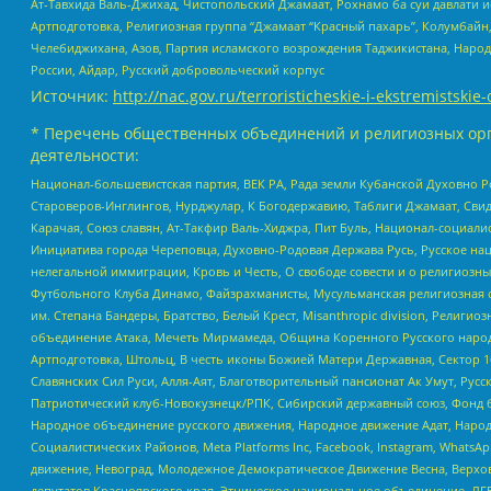
Ат-Тавхида Валь-Джихад, Чистопольский Джамаат, Рохнамо ба суи давлати и
Артподготовка, Религиозная группа “Джамаат “Красный пахарь”, Колумбайн
Челебиджихана, Азов, Партия исламского возрождения Таджикистана, Народ
России, Айдар, Русский добровольческий корпус
Источник:
http://nac.gov.ru/terroristicheskie-i-ekstremistskie-
* Перечень общественных объединений и религиозных орг
деятельности:
Национал-большевистская партия, ВЕК РА, Рада земли Кубанской Духовно
Староверов-Инглингов, Нурджулар, К Богодержавию, Таблиги Джамаат, Сви
Карачая, Союз славян, Ат-Такфир Валь-Хиджра, Пит Буль, Национал-социал
Инициатива города Череповца, Духовно-Родовая Держава Русь, Русское н
нелегальной иммиграции, Кровь и Честь, О свободе совести и о религиоз
Футбольного Клуба Динамо, Файзрахманисты, Мусульманская религиозная о
им. Степана Бандеры, Братство, Белый Крест, Misanthropic division, Рели
объединение Атака, Мечеть Мирмамеда, Община Коренного Русского народа
Артподготовка, Штольц, В честь иконы Божией Матери Державная, Сектор 1
Славянских Сил Руси, Алля-Аят, Благотворительный пансионат Ак Умут, Русск
Патриотический клуб-Новокузнецк/РПК, Сибирский державный союз, Фонд б
Народное объединение русского движения, Народное движение Адат, Народ
Социалистических Районов, Meta Platforms Inc, Facebook, Instagram, Wha
движение, Невоград, Молодежное Демократическое Движение Весна, Верхов
депутатов Красноярского края, Этническое национальное объединение, ЛГ