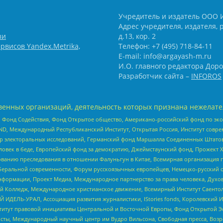
Учредитель и издатель ООО 
Адрес учредителя, издателя, р
зи
д.13, кор. 2
рвисов Yandex.Metrika,
Телефон: +7 (495) 718-84-11
E-mail: info@argayash-m.ru
И.О. главного редактора Доро
Разработчик сайта –
INFOROS
енных организаций, деятельность которых признана нежелате
 Фонд Содействия, Фонд Открытое общество, Американо-российский фонд по э
 Международный Республиканский Институт, Открытая Россия, Институт совре
р электоральных исследований, Германский фонд Маршалла Соединенных Штатов
еловек в беде, Европейский фонд за демократию, Джеймстаунский фонд, Прожект
дованию преследования в отношении Фалуньгун в Китае, Всемирная организация 
беральной современности, Форум русскоязычных европейцев, Немецко-русский о
формации, Проект Медиа, Международное партнерство за права человека, Духов
 Колледж, Международное христианское движение, Всемирный Институт Саентол
 ИДЕЛЬ-УРАЛ, Ассоциация развития журналистики, IStories fonds, Королевск
r, Институт правовой инициативы Центральной и Восточной Европы, Фонд Открытой Э
ты, Международный научный центр им Вудро Вильсона, Свободная пресса, Возро