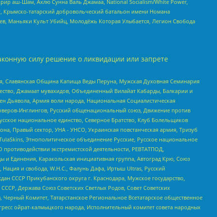
рир аш-Шам, Ахлю Сунна Валь Джамаа, National Socialism/White Power,
рг, Крымско-татарский добровольческий батальон имени Номана
оев, Маньяки Культ Убийц, Молодёжь Которая Улыбается, Легион Свобода
аконную силу решение о ликвидации или запрете
ья, Славянская Община Капища Веды Перуна, Мужская Духовная Семинария
щество, Джамаат мувахидов, Объединенный Вилайат Кабарды, Балкарии и
ден Дьявола, Армия воли народа, Национальная Социалистическая
роверов-Инглингов, Русский общенациональный союз, Движение против
усское национальное единство, Северное Братство, Клуб Болельщиков
а, Правый сектор, УНА - УНСО, Украинская повстанческая армия, Тризуб
 TulaSkins, Этнополитическое объединение Русские, Русское национальное
О противодействии экстремистской деятельности, РЕВТАТПОД,
ы и Единения, Каракольская инициативная группа, Автоград Крю, Союз
 Нация и свобода, W.H.С., Фалунь Дафа, Иртыш Ultras, Русский
ан СССР Прикубанского округа г. Краснодара, Мужское государство,
СССР, Держава Союз Советских Светлых Родов, Совет Советских
в, Черный Комитет, Татарстанское Региональное Всетатарское общественное
гресс ойрат-калмыцкого народа, Исполнительный комитет совета народных