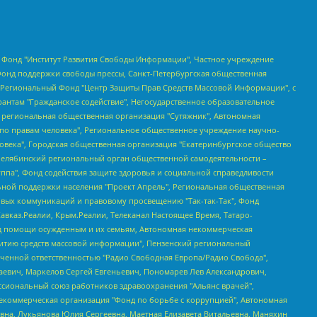
евосточное общественное движение "Маяк", Санкт-Петербургская ЛГБТ-инициативная группа "Выход", Инициативная группа ЛГБТ+ "Реверс", Алексеев Андрей Викторович, Бекбулатова Таисия Львовна, Беляев Иван Михайлович, Владыкина Елена Сергеевна, Гельман Марат Александрович, Никульшина Вероника Юрьевна, Толоконникова Надежда Андреевна, Шендерович Виктор Анатольевич, Общество с ограниченной ответственностью "Данное сообщение", Общество с ограниченной ответственностью Издательский дом "Новая глава", Айнбиндер Александра Александровна, Московский комьюнити-центр для ЛГБТ+инициатив, Благотворительный фонд развития филантропии, Deutsche Welle (Германия, Kurt-Schumacher-Strasse 3, 53113 Bonn), Борзунова Мария Михайловна, Воробьев Виктор Викторович, Голубева Анна Львовна, Константинова Алла Михайловна, Малкова Ирина Владимировна, Мурадов Мурад Абдулгалимович, Осетинская Елизавета Николаевна, Понасенков Евгений Николаевич, Ганапольский Матвей Юрьевич, Киселев Евгений Алексеевич, Борухович Ирина Григорьевна, Дремин Иван Тимофеевич, Дубровский Дмитрий Викторович, Красноярская региональная общественная организация поддержки и развития альтернативных образовательных технологий и межкультурных коммуникаций "ИНТЕРРА", Маяковская Екатерина Алексеевна, Фейгин Марк Захарович, Филимонов Андрей Викторович, Дзугкоева Регина Николаевна, Доброхотов Роман Александрович, Дудь Юрий Александрович, Елкин Сергей Владимирович, Кругликов Кирилл Игоревич, Сабунаева Мария Леонидовна, Семенов Алексей Владимирович, Шаинян Карен Багратович, Шульман Екатерина Михайловна, Асафьев Артур Валерьевич, Вахштайн Виктор Семенович, Венедиктов Алексей Алексеевич, Лушникова Екатерина Евгеньевна, Волков Леонид Михайлович, Невзоров Александр Глебович, Пархоменко Сергей Борисович, Сироткин Ярослав Николаевич, Кара-Мурза Владимир Владимирович, Баранова Наталья Владимировна, Гозман Леонид Яковлевич, Кагарлицкий Борис Юльевич, Климарев Михаил Валерьевич, Милов Владимир Станиславович, Автономная некоммерческая организация Краснодарский центр современного искусства "Типография", Моргенштерн Алишер Тагирович, Соболь Любовь Эдуардовна, Общество с ограниченной ответственностью "ЛИЗА НОРМ", Каспаров Гарри Кимович, Ходорковский Михаил Борисович, Общество с ограниченной ответственностью "Апрельские тезисы", Данилович Ирина Брониславовна, Кашин Олег Владимирович, Петров Николай Владимирович, Пивоваров Алексей Владимирович, Соколов Михаил Владимирович, Цветкова Юлия Владимировна, Чичваркин Евгений Александрович, Комитет против пыток/Команда против пыток, Общество с ограниченной ответственностью "Первый научный", Общество с ограниченной ответственностью "Вертолет и ко", Белоцерковская Вероника Борисовна, Кац Максим Евгеньевич, Лазарева Татьяна Юрьевна, Шаведдинов Руслан Табризович, Яшин Илья Валерьевич, Общество с ограниченной ответственностью "Иноагент ААВ", Алешковский Дмитрий Петрович, Альбац Евгения Марковна, Быков Дмитрий Львович, Галямина Юлия Евгеньевна, Лойко Сергей Леонидович, Мартынов Кирилл Константинович, Медведев Сергей Александрович, Крашенинников Федор Геннадиевич, Гордеева Катерина Вл